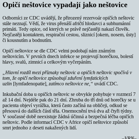
Opičí neštovice vypadají jako neštovice
Odborníci ze CDC uvádějí, že přirozený rezervoár opičích neštovic
stále neznají. Vědí, že virus přenáší afričtí hlodavci a subhumánní
primáti. Tedy opice, od kterých se právě nejčastěji nakazí člověk.
Nejčastěji kontaktem, respirační cestou, sliznicí [okem, nosem, ústy]
či kousnutím a bodnutím.
Opičí neštovice se dle CDC velmi podobají nám známým
neštovicím. V prvních dnech infekce se projevují horečkou, bolestí
hlavy, svalů, zimnicí a celkovým vyčerpáním.
„Hlavní rozdíl mezi příznaky neštovic a opičích neštovic spočívá v
tom, že opičí neštovice způsobují zduření lymfatických
uzlin
[lymfadenopatie]
, zatímco neštovice ne,“
uvádí CDC.
Inkubační doba u opičích neštovic se obvykle pohybuje v rozmezí 7
až 14 dní. Nejdéle pak do 21 dní. Zhruba do tří dnů od horečky se u
pacienta objeví vyrážka, která často začíná na obličeji, odkud se
přesouvá do dalších částí těla. Onemocnění trvá dva až čtyři týdny.
V současné době neexistuje žádná účinná a bezpečná léčba opičích
neštovic. Podle informací CDC v Africe opičí neštovice způsobí
smrt jednoho z deseti nakažených lidí.
–VRN–