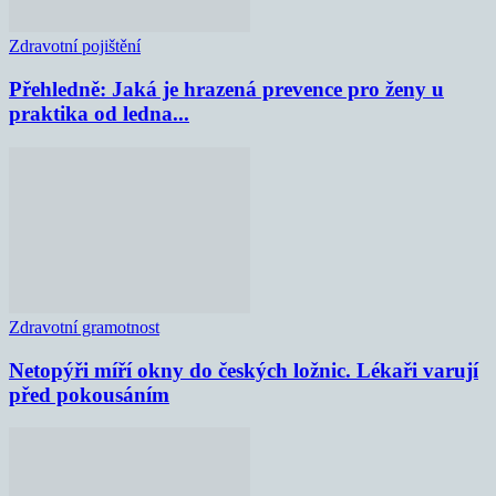
Zdravotní pojištění
Přehledně: Jaká je hrazená prevence pro ženy u
praktika od ledna...
Zdravotní gramotnost
Netopýři míří okny do českých ložnic. Lékaři varují
před pokousáním