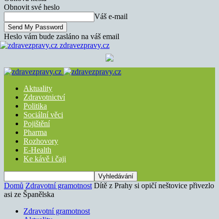
Obnovit své heslo
Váš e-mail
Heslo vám bude zasláno na váš email
zdravezpravy.cz
Aktuality
Zdravotnictví
Politika
Sociální věci
Pojištění
Pharma
Rozhovory
E-Health
Ke kávě i čaji
Domů
Zdravotní gramotnost
Dítě z Prahy si opičí neštovice přivezlo
asi ze Španělska
Zdravotní gramotnost