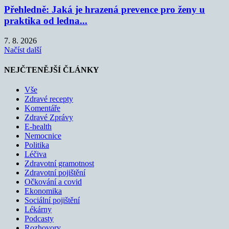
Přehledně: Jaká je hrazená prevence pro ženy u
praktika od ledna...
7. 8. 2026
Načíst další
NEJČTENĚJŠÍ ČLÁNKY
Vše
Zdravé recepty
Komentáře
Zdravé Zprávy
E-health
Nemocnice
Politika
Léčiva
Zdravotní gramotnost
Zdravotní pojištění
Očkování a covid
Ekonomika
Sociální pojištění
Lékárny
Podcasty
Rozhovory