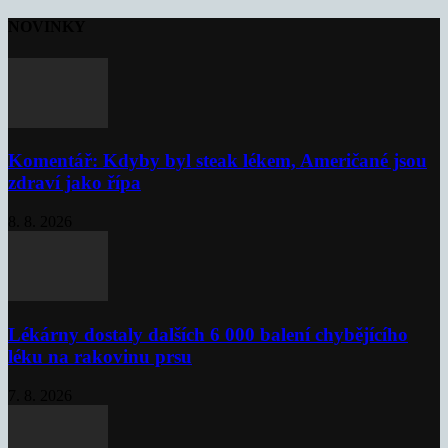
NOVINKY
Komentář: Kdyby byl steak lékem, Američané jsou
zdraví jako řípa
8. 8. 2026
Lékárny dostaly dalších 6 000 balení chybějícího
léku na rakovinu prsu
7. 8. 2026