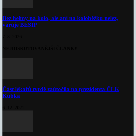
Bez helmy na kolo, ale ani na koloběžku nelez,
varuje BESIP
7. 8. 2026
NEJDISKUTOVANĚJŠÍ ČLÁNKY
Část lékařů tvrdě zaútočila na prezidenta ČLK
Kubka
6. 12. 2021