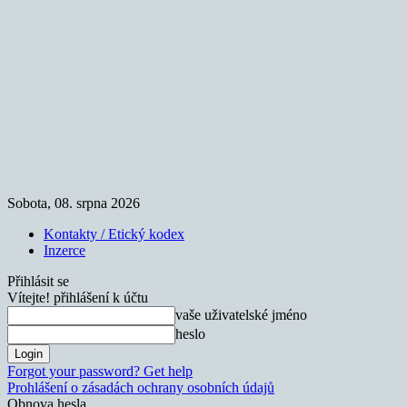
Sobota, 08. srpna 2026
Kontakty / Etický kodex
Inzerce
Přihlásit se
Vítejte! přihlášení k účtu
vaše uživatelské jméno
heslo
Forgot your password? Get help
Prohlášení o zásadách ochrany osobních údajů
Obnova hesla