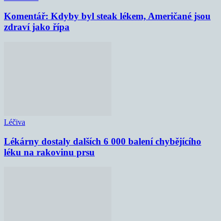
Komentář: Kdyby byl steak lékem, Američané jsou
zdraví jako řípa
Léčiva
Lékárny dostaly dalších 6 000 balení chybějícího
léku na rakovinu prsu