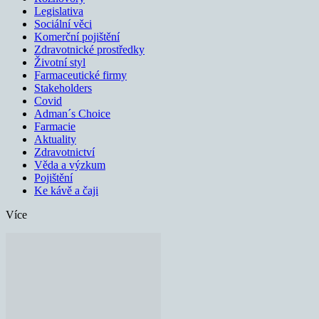
Legislativa
Sociální věci
Komerční pojištění
Zdravotnické prostředky
Životní styl
Farmaceutické firmy
Stakeholders
Covid
Adman´s Choice
Farmacie
Aktuality
Zdravotnictví
Věda a výzkum
Pojištění
Ke kávě a čaji
Více