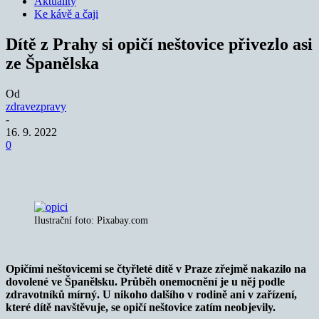
Aktuality
Ke kávě a čaji
Dítě z Prahy si opičí neštovice přivezlo asi
ze Španělska
Od
zdravezpravy
-
16. 9. 2022
0
Ilustrační foto: Pixabay.com
Opičími neštovicemi se čtyřleté dítě v Praze zřejmě nakazilo na
dovolené ve Španělsku. Průběh onemocnění je u něj podle
zdravotníků mírný. U nikoho dalšího v rodině ani v zařízení,
které dítě navštěvuje, se opičí neštovice zatím neobjevily.