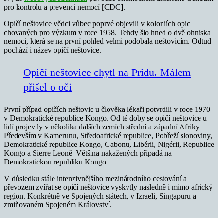
pro kontrolu a prevenci nemocí [CDC].
Opičí neštovice vědci vůbec poprvé objevili v koloniích opic
chovaných pro výzkum v roce 1958. Tehdy šlo hned o dvě ohniska
nemoci, která se na první pohled velmi podobala neštovicím. Odtud
pochází i název opičí neštovice.
Opičí neštovice chytl na Pridu. Málem
přišel o oči
První případ opičích neštovic u člověka lékaři potvrdili v roce 1970
v Demokratické republice Kongo. Od té doby se opičí neštovice u
lidí projevily v několika dalších zemích střední a západní Afriky.
Především v Kamerunu, Středoafrické republice, Pobřeží slonoviny,
Demokratické republice Kongo, Gabonu, Libérii, Nigérii, Republice
Kongo a Sierre Leoně. Většina nakažených připadá na
Demokratickou republiku Kongo.
V důsledku stále intenzivnějšího mezinárodního cestování a
převozem zvířat se opičí neštovice vyskytly následně i mimo africký
region. Konkrétně ve Spojených státech, v Izraeli, Singapuru a
zmiňovaném Spojeném Království.