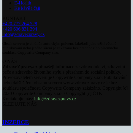
E-Health
Ke kávě i čaji
KONTAKT
+420 777 264 528
+420 606 831 394
info@zdravezpravy.cz
Obsah serveru je chráněn autorským právem. Jakékoli jeho užití včetně
publikování nebo jiného šíření je zakázáno bez předchozího písemného
souhlasu Copywrite Company s.r.o.
O NÁS
ZdraveZpravy.cz
přinášejí informace ze zdravotnictví, zdravotní
péče a zdravého životního stylu s přesahem do sociální politiky.
Provozovatelem serveru je Copywrite Company s.r.o. Publikování
nebo další šíření obsahu serveru www.zdravezpravy.cz je bez
souhlasu společnosti Copywrite Company zakázáno. Copyright [c]
2020 Copywrite Company s.r.o. / Copyright [c] ČTK.
Kontaktujte nás:
info@zdravezpravy.cz
SLEDUJTE NÁS
INZERCE