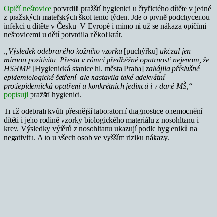
Opičí neštovice
potvrdili pražští hygienici u čtyřletého dítěte v jedné
z pražských mateřských škol tento týden. Jde o prvně podchycenou
infekci u dítěte v Česku. V Evropě i mimo ni už se nákaza opičími
neštovicemi u dětí potvrdila několikrát.
„Výsledek odebraného kožního vzorku
[puchýřku]
ukázal jen
mírnou pozitivitu. Přesto v rámci předběžné opatrnosti nejenom, že
HSHMP
[Hygienická stanice hl. města Praha]
zahájila příslušné
epidemiologické šetření, ale nastavila také adekvátní
protiepidemická opatření u konkrétních jedinců i v dané MŠ,“
popisují
pražští hygienici.
Ti už odebrali kvůli přesnější laboratorní diagnostice onemocnění
dítěti i jeho rodině vzorky biologického materiálu z nosohltanu i
krev. Výsledky výtěrů z nosohltanu ukazují podle hygieniků na
negativitu. A to u všech osob ve vyšším riziku nákazy.