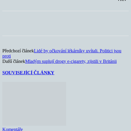
Předchozí článek
Lidé by očkování lékárníky uvítali. Politici jsou
proti
Další článek
Mladým suplují drogy e-cigarety, zjistili v Británii
SOUVISEJÍCÍ ČLÁNKY
Komentáře