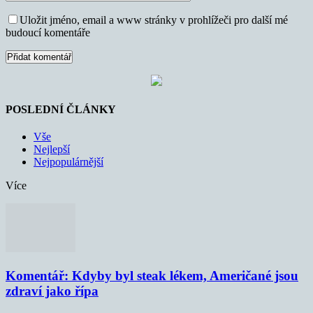
Uložit jméno, email a www stránky v prohlížeči pro další mé
budoucí komentáře
POSLEDNÍ ČLÁNKY
Vše
Nejlepší
Nejpopulárnější
Více
Komentář: Kdyby byl steak lékem, Američané jsou
zdraví jako řípa