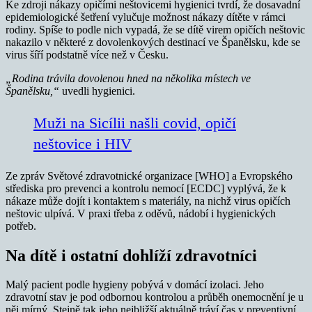
Ke zdroji nákazy opičími neštovicemi hygienici tvrdí, že dosavadní
epidemiologické šetření vylučuje možnost nákazy dítěte v rámci
rodiny. Spíše to podle nich vypadá, že se dítě virem opičích neštovic
nakazilo v některé z dovolenkových destinací ve Španělsku, kde se
virus šíří podstatně více než v Česku.
„Rodina trávila dovolenou hned na několika místech ve
Španělsku,“
uvedli hygienici.
Muži na Sicílii našli covid, opičí
neštovice i HIV
Ze zpráv Světové zdravotnické organizace [WHO] a Evropského
střediska pro prevenci a kontrolu nemocí [ECDC] vyplývá, že k
nákaze může dojít i kontaktem s materiály, na nichž virus opičích
neštovic ulpívá. V praxi třeba z oděvů, nádobí i hygienických
potřeb.
Na dítě i ostatní dohlíží zdravotníci
Malý pacient podle hygieny pobývá v domácí izolaci. Jeho
zdravotní stav je pod odbornou kontrolou a průběh onemocnění je u
něj mírný. Stejně tak jeho nejbližší aktuálně tráví čas v preventivní