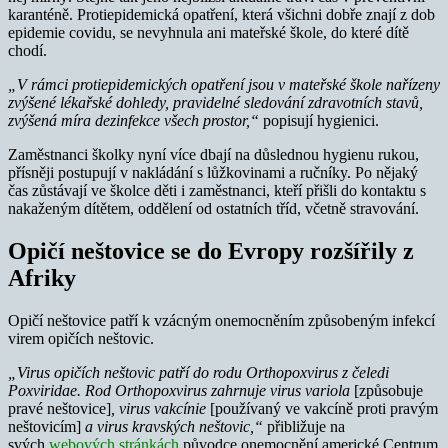
karanténě. Protiepidemická opatření, která všichni dobře znají z dob
epidemie covidu, se nevyhnula ani mateřské škole, do které dítě
chodí.
„V rámci protiepidemických opatření jsou v mateřské škole nařízeny
zvýšené lékařské dohledy, pravidelné sledování zdravotních stavů,
zvýšená míra dezinfekce všech prostor,“
popisují hygienici.
Zaměstnanci školky nyní více dbají na důslednou hygienu rukou,
přísněji postupují v nakládání s lůžkovinami a ručníky. Po nějaký
čas zůstávají ve školce děti i zaměstnanci, kteří přišli do kontaktu s
nakaženým dítětem, oddělení od ostatních tříd, včetně stravování.
Opičí neštovice se do Evropy rozšířily z
Afriky
Opičí neštovice patří k vzácným onemocněním způsobeným infekcí
virem opičích neštovic.
„Virus opičích neštovic patří do rodu Orthopoxvirus z čeledi
Poxviridae. Rod Orthopoxvirus zahrnuje virus variola
[způsobuje
pravé neštovice]
, virus vakcínie
[používaný ve vakcíně proti pravým
neštovicím]
a virus kravských neštovic,“
přibližuje na
svých
webových stránkách
původce onemocnění americké Centrum