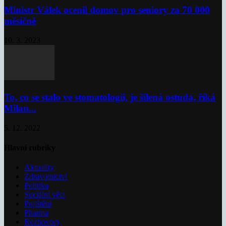
Ministr Válek ocenil domov pro seniory za 70 000
měsíčně
10. 3. 2023
To, co se stalo ve stomatologii, je šílená ostuda, říká
Milan...
5. 12. 2022
Hlavní rubriky
Aktuality
Zdravotnictví
Politika
Sociální věci
Pojištění
Pharma
Rozhovory