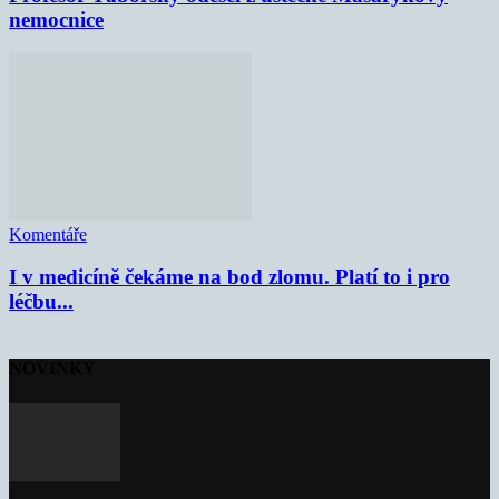
nemocnice
Komentáře
I v medicíně čekáme na bod zlomu. Platí to i pro
léčbu...
NOVINKY