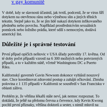
v gay komunitě
V době, kdy se slavnosti účastnil, jak tvrdí, podcenil, že se virus šíří
dotykem na otevřenou ránu nebo výměnou slin a jiných tělních
tekutin. Stejně jako to, že se jím lidé nakazí dotykem infikovaného
předmětu nebo povrchu. Například prostřednictvím sexuálních
pomůcek nebo ložního prádla, které sdílí s nemocným, dodává
americký list.
Důležité je i správné testování
První případ opičích neštovic v USA úřady potvrdily 17. května. Od
té doby počet případů vzrostl na 6 300 možných nebo potvrzených
případů, a to v každém státě, včetně Washingtonu DC a Puerto
Riku.
Kalifornský guvernér Gavin Newsom dokonce vyhlásil nouzový
stav. Chce koordinovat zdravotní postup a zahájit očkování. Zhruba
polovina z 1 135 případů v Kalifornii se soustředí v San Francisku v
oblasti zálivu.
Problém je, že většina lékařů stále neví, jak nemoc rozpoznat. To
dokládá, že ještě na přelomu června a července, kdy Kevin Kwong
pocítil první příznaky, většina doktorů a sester, s nimiž mluvil na