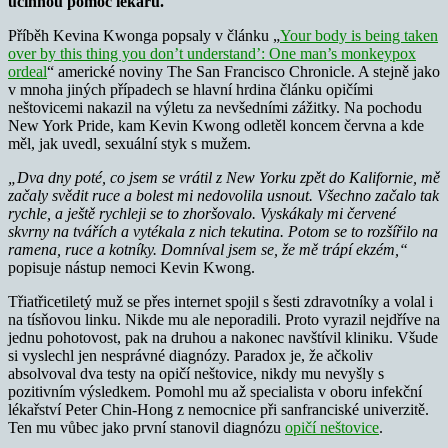
účinnou pomoc lékařů.
Příběh Kevina Kwonga popsaly v článku „
Your body is being taken
over by this thing you don’t understand’: One man’s monkeypox
ordeal
“ americké noviny The San Francisco Chronicle. A stejně jako
v mnoha jiných případech se hlavní hrdina článku opičími
neštovicemi nakazil na výletu za nevšedními zážitky. Na pochodu
New York Pride, kam Kevin Kwong odletěl koncem června a kde
měl, jak uvedl, sexuální styk s mužem.
„Dva dny poté, co jsem se vrátil z New Yorku zpět do Kalifornie, mě
začaly svědit ruce a bolest mi nedovolila usnout. Všechno začalo tak
rychle, a ještě rychleji se to zhoršovalo. Vyskákaly mi červené
skvrny na tvářích a vytékala z nich tekutina. Potom se to rozšířilo na
ramena, ruce a kotníky. Domníval jsem se, že mě trápí ekzém,“
popisuje nástup nemoci Kevin Kwong.
Třiatřicetiletý muž se přes internet spojil s šesti zdravotníky a volal i
na tísňovou linku. Nikde mu ale neporadili. Proto vyrazil nejdříve na
jednu pohotovost, pak na druhou a nakonec navštívil kliniku. Všude
si vyslechl jen nesprávné diagnózy. Paradox je, že ačkoliv
absolvoval dva testy na opičí neštovice, nikdy mu nevyšly s
pozitivním výsledkem. Pomohl mu až specialista v oboru infekční
lékařství Peter Chin-Hong z nemocnice při sanfranciské univerzitě.
Ten mu vůbec jako první stanovil diagnózu
opičí neštovice
.