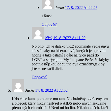
Jarka
17. 8. 2022 At 22:47
Fňuk?
Odpověď
Nick
19. 8. 2022 At 11:29
No ono jich je daleko víc.Zapominate vedle gayů
a leseb taky na bisexuálové, kterých je opravdu
hodně a také ostatní a dále na ty,co patří do
LGBT a skrývají to.Myslím pane Petře, že kdyby
poctivě nějakou dobu tito byli označeny,tak by
jste se nestačil divit.
Odpověď
Jarka
17. 8. 2022 At 22:52
Kdo chce kam, pomozme mu tam. Nechráněný, zvrácený sex
a blbeček který nikdy neslyšel o AIDS nebo jiných sexuálně
přenosných chorobách!? Není mi ho líto. Nikoho z těch, kteří