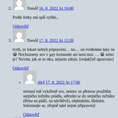
Tomáš
16. 8. 2022 At 16:00
Podle fotky má spíš syfilis..
Odpověď
Tomáš
17. 8. 2022 At 12:20
tvrdi, ze lekari nebyli pripraveni… no… on evidentne taky ne
😀 Nechraneny sex v gay komunite asi neni moc … 😀 nebo
je? Nevim, jak se to rika, nejsem zdejsi. [redakčně upraveno]
Odpověď
Aleš
17. 8. 2022 At 17:06
nemusí mít vyloženě sex, nemoc se přenese použitím
stejného ložního prádla, utřením se do stejného ručníku
(třeba na pláži, na návštěvě), objímáním, líbáním.
Informujte se, zřejmě také nejste připravený
Odpověď