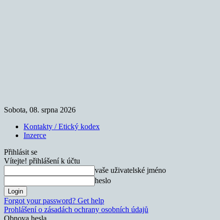
Sobota, 08. srpna 2026
Kontakty / Etický kodex
Inzerce
Přihlásit se
Vítejte! přihlášení k účtu
vaše uživatelské jméno
heslo
Forgot your password? Get help
Prohlášení o zásadách ochrany osobních údajů
Obnova hesla