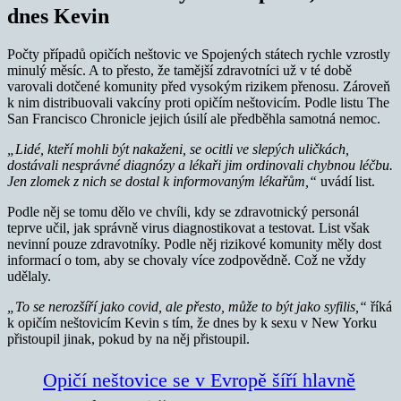
dnes Kevin
Počty případů opičích neštovic ve Spojených státech rychle vzrostly
minulý měsíc. A to přesto, že tamější zdravotníci už v té době
varovali dotčené komunity před vysokým rizikem přenosu. Zároveň
k nim distribuovali vakcíny proti opičím neštovicím. Podle listu The
San Francisco Chronicle jejich úsilí ale předběhla samotná nemoc.
„Lidé, kteří mohli být nakaženi, se ocitli ve slepých uličkách,
dostávali nesprávné diagnózy a lékaři jim ordinovali chybnou léčbu.
Jen zlomek z nich se dostal k informovaným lékařům,“
uvádí list.
Podle něj se tomu dělo ve chvíli, kdy se zdravotnický personál
teprve učil, jak správně virus diagnostikovat a testovat. List však
nevinní pouze zdravotníky. Podle něj rizikové komunity měly dost
informací o tom, aby se chovaly více zodpovědně. Což ne vždy
udělaly.
„To se nerozšíří jako covid, ale přesto, může to být jako syfilis,“
říká
k opičím neštovicím Kevin s tím, že dnes by k sexu v New Yorku
přistoupil jinak, pokud by na něj přistoupil.
Opičí neštovice se v Evropě šíří hlavně