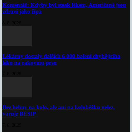
Komentář: Kdyby byl steak lékem, Američané jsou
zdraví jako řípa
8. 8. 2026
Lékárny dostaly dalších 6 000 balení chybějícího
léku na rakovinu prsu
7. 8. 2026
Bez helmy na kolo, ale ani na koloběžku nelez,
varuje BESIP
7. 8. 2026