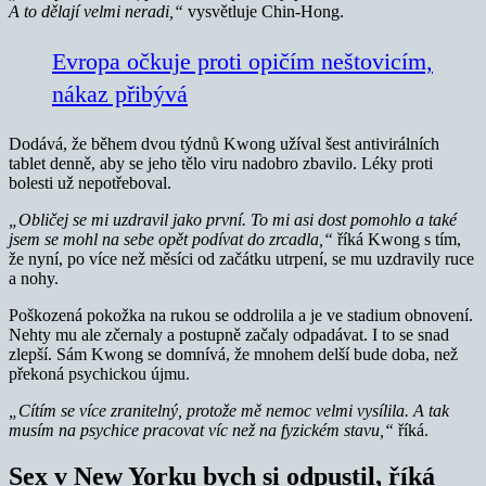
A to dělají velmi neradi,“
vysvětluje Chin-Hong.
Evropa očkuje proti opičím neštovicím,
nákaz přibývá
Dodává, že během dvou týdnů Kwong užíval šest antivirálních
tablet denně, aby se jeho tělo viru nadobro zbavilo. Léky proti
bolesti už nepotřeboval.
„Obličej se mi uzdravil jako první. To mi asi dost pomohlo a také
jsem se mohl na sebe opět podívat do zrcadla,“
říká Kwong s tím,
že nyní, po více než měsíci od začátku utrpení, se mu uzdravily ruce
a nohy.
Poškozená pokožka na rukou se oddrolila a je ve stadium obnovení.
Nehty mu ale zčernaly a postupně začaly odpadávat. I to se snad
zlepší. Sám Kwong se domnívá, že mnohem delší bude doba, než
překoná psychickou újmu.
„Cítím se více zranitelný, protože mě nemoc velmi vysílila. A tak
musím na psychice pracovat víc než na fyzickém stavu,“
říká.
Sex v New Yorku bych si odpustil, říká