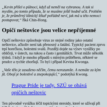
„Kevin přišel o půlnoci, když už neměl na vybranou. A tak si
myslím, po tomto případu, že se musíme ještě hodně učit. Problém
je, že průměrný klinický lékař pořádně neví, jak má u této nemoci
postupovat,“
říká Chin-Hong.
Opičí neštovice jsou velice nepříjemné
Opičí neštovice způsobuje virus ze stejné rodiny jako ostatní
neštovice, ačkoliv není tak přenosný a fatální. Typický pacient zprvu
trpí horečkou, bolestmi svalů. Později dojde na výsev vyrážky po
obličeji, v ústech, na rukou a často i genitáliích. Trvat může několik
týdnů. I když je mnoho případů s mírným průběhem, některé se
prudce a rychle zhoršují. To byl i případ Kevina Kwonga.
„Vaše tělo je zasaženo něčím, čemu nerozumíte.
A nemáte za kým
jít. Obojí je bolestivé a znepokojující,“
podotýká Kwong.
Prague Pride je tady. SZÚ se obává
opičích neštovic
Ten původně vyrážku léčil topickými steroidy, které se užívají při