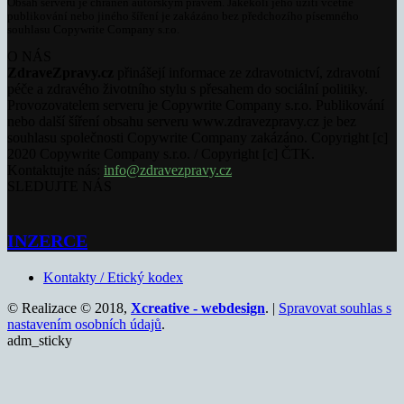
Obsah serveru je chráněn autorským právem. Jakékoli jeho užití včetně
publikování nebo jiného šíření je zakázáno bez předchozího písemného
souhlasu Copywrite Company s.r.o.
O NÁS
ZdraveZpravy.cz
přinášejí informace ze zdravotnictví, zdravotní
péče a zdravého životního stylu s přesahem do sociální politiky.
Provozovatelem serveru je Copywrite Company s.r.o. Publikování
nebo další šíření obsahu serveru www.zdravezpravy.cz je bez
souhlasu společnosti Copywrite Company zakázáno. Copyright [c]
2020 Copywrite Company s.r.o. / Copyright [c] ČTK.
Kontaktujte nás:
info@zdravezpravy.cz
SLEDUJTE NÁS
INZERCE
Kontakty / Etický kodex
© Realizace © 2018,
Xcreative - webdesign
. |
Spravovat souhlas s
nastavením osobních údajů
.
adm_sticky