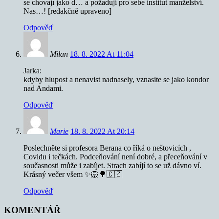
se chovají jako d… a požadují pro sebe institut manželství.
Nas…! [redakčně upraveno]
Odpověď
Milan
18. 8. 2022 At 11:04
Jarka:
kdyby hlupost a nenavist nadnasely, vznasite se jako kondor
nad Andami.
Odpověď
Marie
18. 8. 2022 At 20:14
Poslechněte si profesora Berana co říká o neštovicích ,
Covidu i tečkách. Podceňování není dobré, a přeceňování v
současnosti může i zabíjet. Strach zabíjí to se už dávno ví.
Krásný večer všem ✨🦁🌳🇨🇿
Odpověď
KOMENTÁŘ