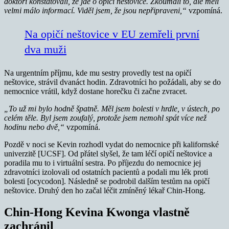
doktoři konstatovali, že jde o opičí neštovice.
Zkoumali to, ale měli
velmi málo informací. Viděl jsem, že jsou nepřipraveni,“
vzpomíná.
Na opičí neštovice v EU zemřeli první
dva muži
Na urgentním příjmu, kde mu sestry provedly test na opičí
neštovice, strávil dvanáct hodin. Zdravotníci ho požádali, aby se do
nemocnice vrátil, když dostane horečku či začne zvracet.
„To už mi bylo hodně špatně. Měl jsem bolesti v hrdle, v ústech, po
celém těle. Byl jsem zoufalý, protože jsem nemohl spát více než
hodinu nebo dvě,“
vzpomíná.
Pozdě v noci se Kevin rozhodl vydat do nemocnice při kalifornské
univerzitě [UCSF]. Od přátel slyšel, že tam léčí opičí neštovice a
poradila mu to i virtuální sestra. Po příjezdu do nemocnice jej
zdravotníci izolovali od ostatních pacientů a podali mu lék proti
bolesti [ocycodon]. Následně se podrobil dalším testům na opičí
neštovice. Druhý den ho začal léčit zmíněný lékař Chin-Hong.
Chin-Hong Kevina Kwonga vlastně
zachránil