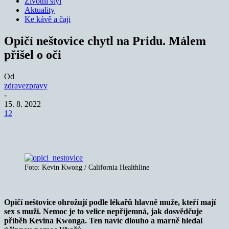
Životní styl
Aktuality
Ke kávě a čaji
Opičí neštovice chytl na Pridu. Málem
přišel o oči
Od
zdravezpravy
-
15. 8. 2022
12
Foto: Kevin Kwong / California Healthline
Opičí neštovice ohrožují podle lékařů hlavně muže, kteří mají
sex s muži. Nemoc je to velice nepříjemná, jak dosvědčuje
příběh Kevina Kwonga. Ten navíc dlouho a marně hledal