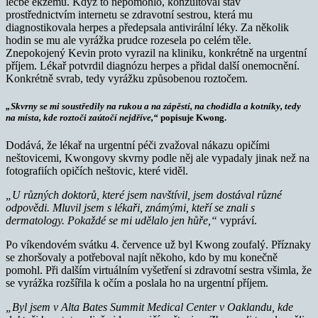
léčbě ekzému. Když to nepomohlo, konzultoval stav
prostřednictvím internetu se zdravotní sestrou, která mu
diagnostikovala herpes a předepsala antivirální léky. Za několik
hodin se mu ale vyrážka prudce rozesela po celém těle.
Znepokojený Kevin proto vyrazil na kliniku, konkrétně na urgentní
příjem. Lékař potvrdil diagnózu herpes a přidal další onemocnění.
Konkrétně svrab, tedy vyrážku způsobenou roztočem.
„Skvrny se mi soustředily na rukou a na zápěstí, na chodidla a kotníky, tedy
na místa, kde roztoči zaútočí nejdříve,“
popisuje Kwong.
Dodává, že lékař na urgentní péči zvažoval nákazu opičími
neštovicemi, Kwongovy skvrny podle něj ale vypadaly jinak než na
fotografiích opičích neštovic, které viděl.
„U různých doktorů, které jsem navštívil, jsem dostával různé
odpovědi. Mluvil jsem s lékaři, známými, kteří se znali s
dermatology. Pokaždé se mi udělalo jen hůře,“
vypráví.
Po víkendovém svátku 4. července už byl Kwong zoufalý. Příznaky
se zhoršovaly a potřeboval najít někoho, kdo by mu konečně
pomohl. Při dalším virtuálním vyšetření si zdravotní sestra všimla, že
se vyrážka rozšířila k očím a poslala ho na urgentní příjem.
„Byl jsem v Alta Bates Summit Medical Center v Oaklandu, kde