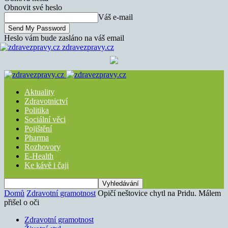
Obnovit své heslo
Váš e-mail
Heslo vám bude zasláno na váš email
zdravezpravy.cz
Aktuality
Zdravotnictví
Politika
Sociální věci
Pojištění
Pharma
Rozhovory
E-Health
Ke kávě i čaji
Domů
Zdravotní gramotnost
Opičí neštovice chytl na Pridu. Málem
přišel o oči
Zdravotní gramotnost