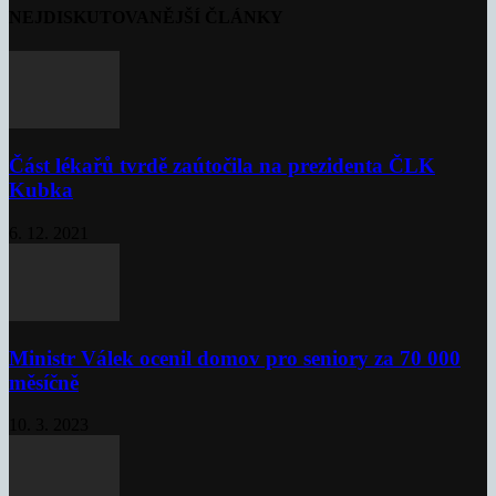
NEJDISKUTOVANĚJŠÍ ČLÁNKY
Část lékařů tvrdě zaútočila na prezidenta ČLK
Kubka
6. 12. 2021
Ministr Válek ocenil domov pro seniory za 70 000
měsíčně
10. 3. 2023