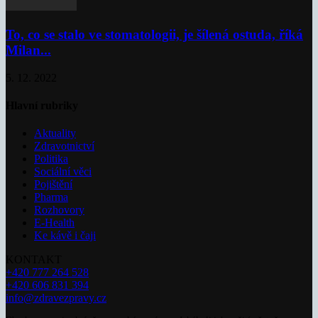
To, co se stalo ve stomatologii, je šílená ostuda, říká
Milan...
5. 12. 2022
Hlavní rubriky
Aktuality
Zdravotnictví
Politika
Sociální věci
Pojištění
Pharma
Rozhovory
E-Health
Ke kávě i čaji
KONTAKT
+420 777 264 528
+420 606 831 394
info@zdravezpravy.cz