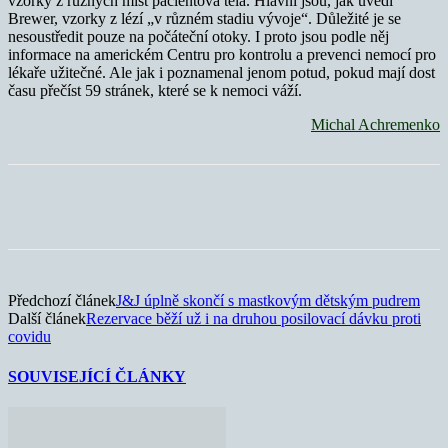
vzorky z různých míst pacientova těla. Hlavní jsou, jak uvedl
Brewer, vzorky z lézí „v různém stadiu vývoje“. Důležité je se
nesoustředit pouze na počáteční otoky. I proto jsou podle něj
informace na americkém Centru pro kontrolu a prevenci nemocí pro
lékaře užitečné. Ale jak i poznamenal jenom potud, pokud mají dost
času přečíst 59 stránek, které se k nemoci váží.
Michal Achremenko
Předchozí článek
J&J úplně skončí s mastkovým dětským pudrem
Další článek
Rezervace běží už i na druhou posilovací dávku proti
covidu
SOUVISEJÍCÍ ČLÁNKY