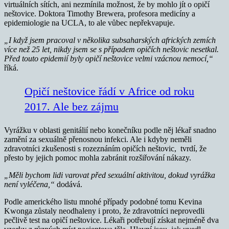
virtuálních sítích, ani nezmínila možnost, že by mohlo jít o opičí
neštovice. Doktora Timothy Brewera, profesora medicíny a
epidemiologie na UCLA, to ale vůbec nepřekvapuje.
„I když jsem pracoval v několika subsaharských afrických zemích
více než 25 let, nikdy jsem se s případem opičích neštovic nesetkal.
Před touto epidemií byly opičí neštovice velmi vzácnou nemocí,“
říká.
Opičí neštovice řádí v Africe od roku
2017. Ale bez zájmu
Vyrážku v oblasti genitálií nebo konečníku podle něj lékař snadno
zamění za sexuálně přenosnou infekci. Ale i kdyby neměli
zdravotníci zkušenosti s rozeznáním opičích neštovic, tvrdí, že
přesto by jejich pomoc mohla zabránit rozšiřování nákazy.
„Měli bychom lidi varovat před sexuální aktivitou, dokud vyrážka
není vyléčena,“
dodává.
Podle amerického listu mnohé případy podobné tomu Kevina
Kwonga zůstaly neodhaleny i proto, že zdravotníci neprovedli
pečlivě test na opičí neštovice. Lékaři potřebují získat nejméně dva