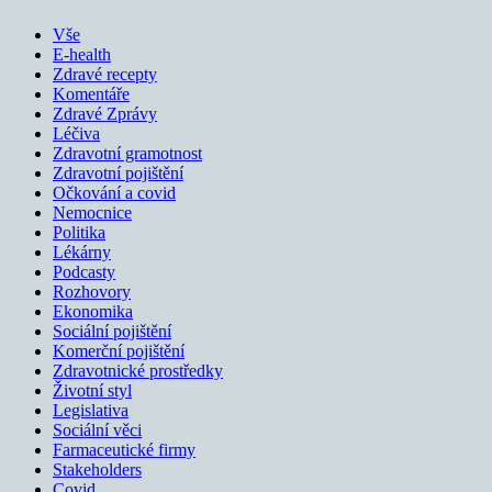
Vše
E-health
Zdravé recepty
Komentáře
Zdravé Zprávy
Léčiva
Zdravotní gramotnost
Zdravotní pojištění
Očkování a covid
Nemocnice
Politika
Lékárny
Podcasty
Rozhovory
Ekonomika
Sociální pojištění
Komerční pojištění
Zdravotnické prostředky
Životní styl
Legislativa
Sociální věci
Farmaceutické firmy
Stakeholders
Covid