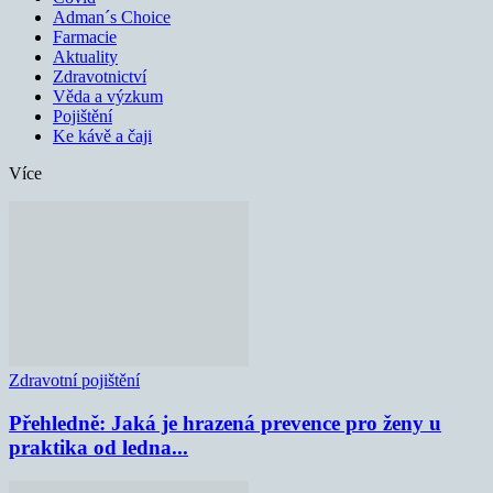
Adman´s Choice
Farmacie
Aktuality
Zdravotnictví
Věda a výzkum
Pojištění
Ke kávě a čaji
Více
Zdravotní pojištění
Přehledně: Jaká je hrazená prevence pro ženy u
praktika od ledna...