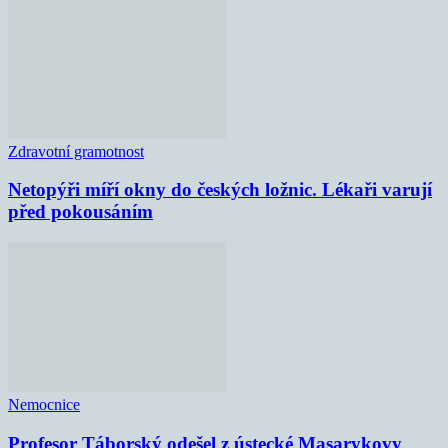
Zdravotní gramotnost
Netopýři míří okny do českých ložnic. Lékaři varují
před pokousáním
Nemocnice
Profesor Táborský odešel z ústecké Masarykovy