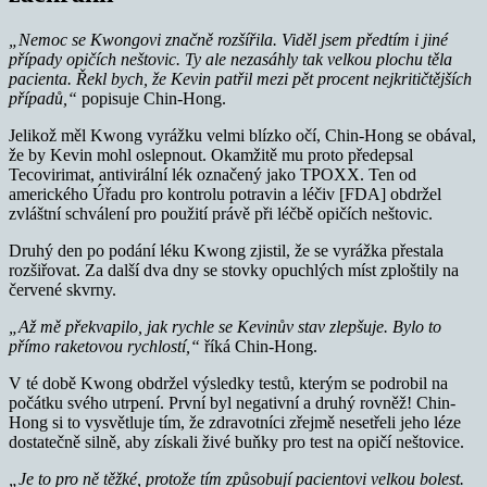
„Nemoc se Kwongovi značně rozšířila. Viděl jsem předtím i jiné
případy opičích neštovic. Ty ale nezasáhly tak velkou plochu těla
pacienta. Řekl bych, že Kevin patřil mezi pět procent nejkritičtějších
případů,“
popisuje Chin-Hong.
Jelikož měl Kwong vyrážku velmi blízko očí, Chin-Hong se obával,
že by Kevin mohl oslepnout. Okamžitě mu proto předepsal
Tecovirimat, antivirální lék označený jako TPOXX. Ten od
amerického Úřadu pro kontrolu potravin a léčiv [FDA] obdržel
zvláštní schválení pro použití právě při léčbě opičích neštovic.
Druhý den po podání léku Kwong zjistil, že se vyrážka přestala
rozšiřovat. Za další dva dny se stovky opuchlých míst zploštily na
červené skvrny.
„Až mě překvapilo, jak rychle se Kevinův stav zlepšuje. Bylo to
přímo raketovou rychlostí,“
říká Chin-Hong.
V té době Kwong obdržel výsledky testů, kterým se podrobil na
počátku svého utrpení. První byl negativní a druhý rovněž! Chin-
Hong si to vysvětluje tím, že zdravotníci zřejmě nesetřeli jeho léze
dostatečně silně, aby získali živé buňky pro test na opičí neštovice.
„Je to pro ně těžké, protože tím způsobují pacientovi velkou bolest.