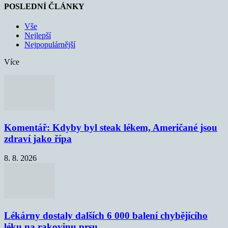
POSLEDNÍ ČLÁNKY
Vše
Nejlepší
Nejpopulárnější
Více
Komentář: Kdyby byl steak lékem, Američané jsou
zdraví jako řípa
8. 8. 2026
Lékárny dostaly dalších 6 000 balení chybějícího
léku na rakovinu prsu