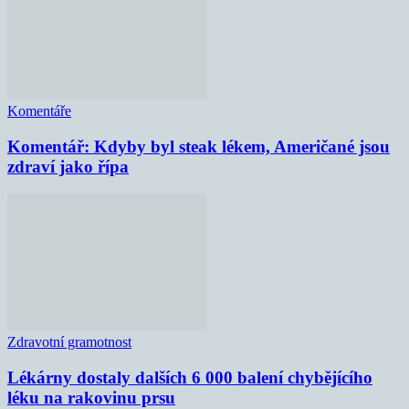
Komentáře
Komentář: Kdyby byl steak lékem, Američané jsou
zdraví jako řípa
Zdravotní gramotnost
Lékárny dostaly dalších 6 000 balení chybějícího
léku na rakovinu prsu