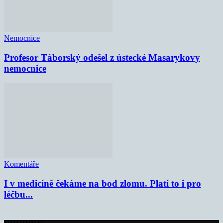
Nemocnice
Profesor Táborský odešel z ústecké Masarykovy
nemocnice
Komentáře
I v medicíně čekáme na bod zlomu. Platí to i pro
léčbu...