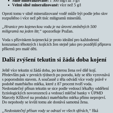
Silně mineralizované:
1 500 mg/l až 5 g/l
Velmi silně mineralizované:
více než 5 g/l
Oproti tomu v silně mineralizované vodě může být podle jeho slov
rozpuštěno i více než pět tisíc miligramů minerálů.
„Hranice pro kojeneckou vodu je na úrovni zmíněných 500
miligramů na jeden litr,“
upozorňuje Pražan.
Voda s přízviskem kojenecká je proto ideální pro každodenní
konzumaci těhotných i kojících žen stejně jako pro pozdější přípravu
příkrmů pro malé děti.
Další zvýšení tekutin si žádá doba kojení
Ještě více tekutin si žádá doba, po kterou žena své dítě kojí.
Především pak v prvních týdnech po porodu, kdy se tělo vyrovnává
s poporodním stavem. A současně z těla odvádí více vody právě v
podobě mateřského mléka, které z 87 procent tvoří voda.
Nedostatečný přísun tekutin se sice podle vedoucí lékařky oddělení
fyziologických novorozenců a vedoucí mléčné banky v ÚPMD
Marcely Křížové na produkci mateřského mléka přímo neprojeví.
Do nepohody se kvůli tomu ale dostává samotná žena.
„Nedostatečný přísun vody se odrazí ve všech sférách,“
říká