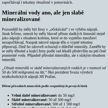
započítávají i tekutiny obsažené v potravinách.
Minerální vody ano, ale jen slabě
mineralizované
Pozornější by měly být ženy v „očekávání“ i ve výběru nápojů.
Jinak řečeno, omezit by měly hlavně přísun sladkých limonád stejně
jako nápojů s obsahem kofeinu, které se do vypitého množství
nezapočítávají. Naopak takové nápoje tělo o vypité tekutiny
připravují, čímž ho zároveň ochuzují o důležité minerály. Zaměřit by
se měly těhotné a kojící ženy podle rad lékařů především na pití čisté
pramenité vody. Případně přírodní minerálky, ale s nízkým obsahem
minerálů.
„Obsah minerálů ve slabě mineralizovaných vodách je v rozmezí od
50 do 500 miligramů na litr,“
říká prezident Svazu výrobců
nealkoholických nápojů Jiří Pražan.
Dělení přírodních minerálek podle r
ozpuštěných pevných látek
Velmi slabě mineralizované:
do 50 mg/l
Slabě mineralizované:
50 až 500 mg/l
Středně mineralizované:
500 až 1 500 mg/l