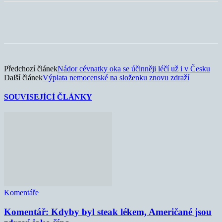
Předchozí článek
Nádor cévnatky oka se účinněji léčí už i v Česku
Další článek
Výplata nemocenské na složenku znovu zdraží
SOUVISEJÍCÍ ČLÁNKY
Komentáře
Komentář: Kdyby byl steak lékem, Američané jsou