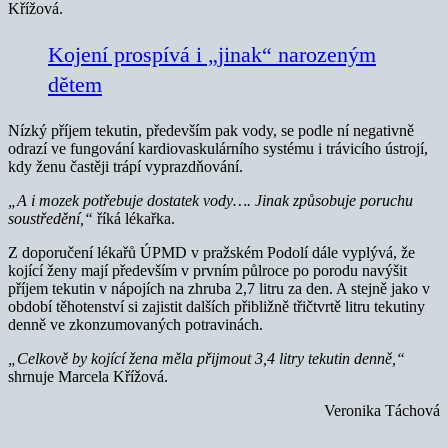
Křížová.
Kojení prospívá i „jinak“ narozeným
dětem
Nízký příjem tekutin, především pak vody, se podle ní negativně
odrazí ve fungování kardiovaskulárního systému i trávicího ústrojí,
kdy ženu častěji trápí vyprazdňování.
„A i mozek potřebuje dostatek vody…. Jinak způsobuje poruchu
soustředění,“
říká lékařka.
Z doporučení lékařů ÚPMD v pražském Podolí dále vyplývá, že
kojící ženy mají především v prvním půlroce po porodu navýšit
příjem tekutin v nápojích na zhruba 2,7 litru za den. A stejně jako v
období těhotenství si zajistit dalších přibližně třičtvrtě litru tekutiny
denně ve zkonzumovaných potravinách.
„Celkově by kojící žena měla přijmout 3,4 litry tekutin denně,“
shrnuje Marcela Křížová.
Veronika Táchová