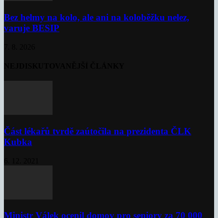
Bez helmy na kolo, ale ani na koloběžku nelez,
varuje BESIP
7. 8. 2026
NEJDISKUTOVANĚJŠÍ ČLÁNKY
Část lékařů tvrdě zaútočila na prezidenta ČLK
Kubka
6. 12. 2021
Ministr Válek ocenil domov pro seniory za 70 000