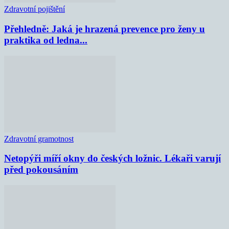
Zdravotní pojištění
Přehledně: Jaká je hrazená prevence pro ženy u
praktika od ledna...
Zdravotní gramotnost
Netopýři míří okny do českých ložnic. Lékaři varují
před pokousáním