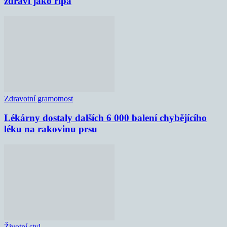
zdraví jako řípa
Zdravotní gramotnost
Lékárny dostaly dalších 6 000 balení chybějícího
léku na rakovinu prsu
Životní styl