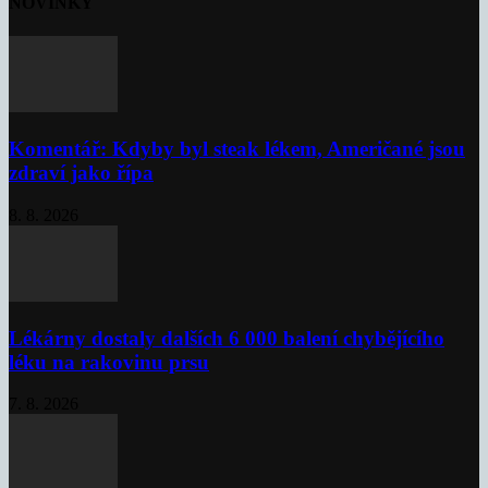
NOVINKY
Komentář: Kdyby byl steak lékem, Američané jsou
zdraví jako řípa
8. 8. 2026
Lékárny dostaly dalších 6 000 balení chybějícího
léku na rakovinu prsu
7. 8. 2026