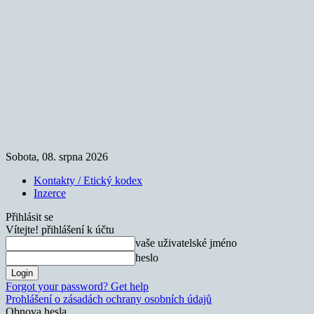
Sobota, 08. srpna 2026
Kontakty / Etický kodex
Inzerce
Přihlásit se
Vítejte! přihlášení k účtu
vaše uživatelské jméno
heslo
Forgot your password? Get help
Prohlášení o zásadách ochrany osobních údajů
Obnova hesla