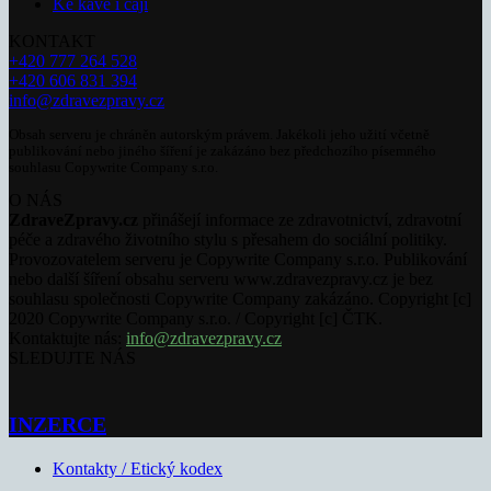
Ke kávě i čaji
KONTAKT
+420 777 264 528
+420 606 831 394
info@zdravezpravy.cz
Obsah serveru je chráněn autorským právem. Jakékoli jeho užití včetně
publikování nebo jiného šíření je zakázáno bez předchozího písemného
souhlasu Copywrite Company s.r.o.
O NÁS
ZdraveZpravy.cz
přinášejí informace ze zdravotnictví, zdravotní
péče a zdravého životního stylu s přesahem do sociální politiky.
Provozovatelem serveru je Copywrite Company s.r.o. Publikování
nebo další šíření obsahu serveru www.zdravezpravy.cz je bez
souhlasu společnosti Copywrite Company zakázáno. Copyright [c]
2020 Copywrite Company s.r.o. / Copyright [c] ČTK.
Kontaktujte nás:
info@zdravezpravy.cz
SLEDUJTE NÁS
INZERCE
Kontakty / Etický kodex