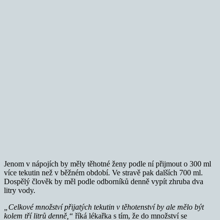
Jenom v nápojích by měly těhotné ženy podle ní přijmout o 300 ml
více tekutin než v běžném období. Ve stravě pak dalších 700 ml.
Dospělý člověk by měl podle odborníků denně vypít zhruba dva
litry vody.
„Celkové množství přijatých tekutin v těhotenství by ale mělo být
kolem tří litrů denně,“
říká lékařka s tím, že do množství se