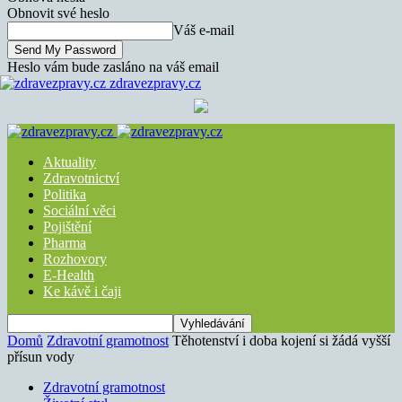
Obnovit své heslo
Váš e-mail
Heslo vám bude zasláno na váš email
zdravezpravy.cz
Aktuality
Zdravotnictví
Politika
Sociální věci
Pojištění
Pharma
Rozhovory
E-Health
Ke kávě i čaji
Domů
Zdravotní gramotnost
Těhotenství i doba kojení si žádá vyšší
přísun vody
Zdravotní gramotnost