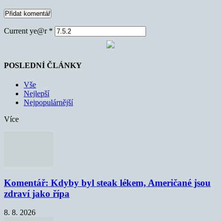
Current ye@r
*
POSLEDNÍ ČLÁNKY
Vše
Nejlepší
Nejpopulárnější
Více
Komentář: Kdyby byl steak lékem, Američané jsou
zdraví jako řípa
8. 8. 2026