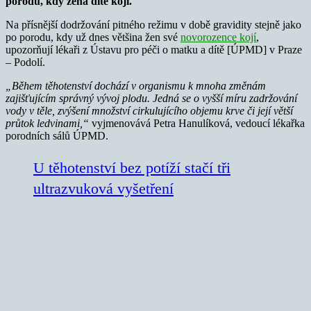
porodu, kdy žena dítě kojí.
Na přísnější dodržování pitného režimu v době gravidity stejně jako
po porodu, kdy už dnes většina žen své
novorozence kojí
,
upozorňují lékaři z Ústavu pro péči o matku a dítě [ÚPMD] v Praze
– Podolí.
„Během těhotenství dochází v organismu k mnoha změnám
zajišťujícím správný vývoj plodu. Jedná se o vyšší míru zadržování
vody v těle, zvýšení množství cirkulujícího objemu krve či její větší
průtok ledvinami,“
vyjmenovává Petra Hanulíková, vedoucí lékařka
porodních sálů ÚPMD.
U těhotenství bez potíží stačí tři
ultrazvuková vyšetření