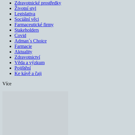
Zdravotnické prostředky
Životní styl
Legislativa
Sociální věci
Farmaceutické firmy
Stakeholders
Covid
Adman´s Choice
Farmacie
Aktuality
Zdravotnictví
Věda a výzkum
Pojištění
Ke kávě a čaji
Více