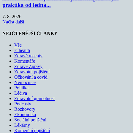
praktika od ledna...
7. 8. 2026
Načíst další
NEJČTENĚJŠÍ ČLÁNKY
Vše
E-health
Zdravé recepty
Komentáře
Zdravé Zprávy
Zdravotní pojištění
Očkování a covid
Nemocnice
Politika
Léčiva
Zdravotní gramotnost
Podcasty
Rozhovory
Ekonomika
Sociální pojištění
Lékárny
Komerční pojištění