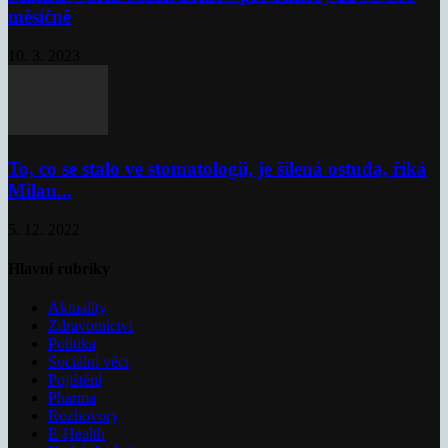
měsíčně
10. 3. 2023
To, co se stalo ve stomatologii, je šílená ostuda, říká
Milan...
5. 12. 2022
Hlavní rubriky
Aktuality
Zdravotnictví
Politika
Sociální věci
Pojištění
Pharma
Rozhovory
E-Health