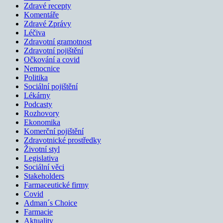
Zdravé recepty
Komentáře
Zdravé Zprávy
Léčiva
Zdravotní gramotnost
Zdravotní pojištění
Očkování a covid
Nemocnice
Politika
Sociální pojištění
Lékárny
Podcasty
Rozhovory
Ekonomika
Komerční pojištění
Zdravotnické prostředky
Životní styl
Legislativa
Sociální věci
Stakeholders
Farmaceutické firmy
Covid
Adman´s Choice
Farmacie
Aktuality