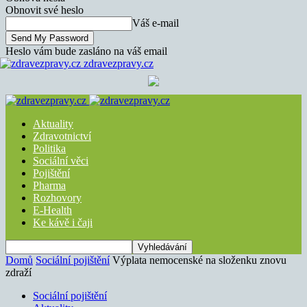
Obnovit své heslo
Váš e-mail
Heslo vám bude zasláno na váš email
zdravezpravy.cz
Aktuality
Zdravotnictví
Politika
Sociální věci
Pojištění
Pharma
Rozhovory
E-Health
Ke kávě i čaji
Domů
Sociální pojištění
Výplata nemocenské na složenku znovu
zdraží
Sociální pojištění