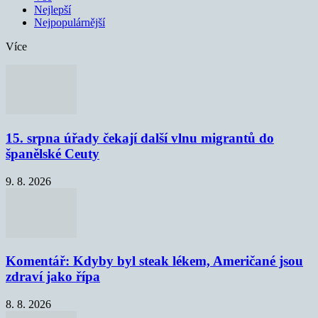
Nejlepší
Nejpopulárnější
Více
15. srpna úřady čekají další vlnu migrantů do
španělské Ceuty
9. 8. 2026
Komentář: Kdyby byl steak lékem, Američané jsou
zdraví jako řípa
8. 8. 2026