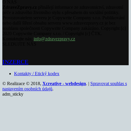
O NÁS
ZdraveZpravy.cz
přinášejí informace ze zdravotnictví, zdravotní
péče a zdravého životního stylu s přesahem do sociální politiky.
Provozovatelem serveru je Copywrite Company s.r.o. Publikování
nebo další šíření obsahu serveru www.zdravezpravy.cz je bez
souhlasu společnosti Copywrite Company zakázáno. Copyright [c]
2020 Copywrite Company s.r.o. / Copyright [c] ČTK.
Kontaktujte nás:
info@zdravezpravy.cz
SLEDUJTE NÁS
INZERCE
Kontakty / Etický kodex
© Realizace © 2018,
Xcreative - webdesign
. |
Spravovat souhlas s
nastavením osobních údajů
.
adm_sticky