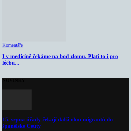
Komentáře
I v medicíně čekáme na bod zlomu. Platí to i pro
léčbu...
NOVINKY
15. srpna úřady čekají další vlnu migrantů do
španělské Ceuty