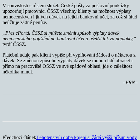
V souvislosti s růstem služeb České pošty za poštovní poukázky
upozorňují pracovníci ČSSZ všechny klienty na možnost výplaty
nemocenských i jiných dávek na jejich bankovní účet, za což si úřad
neúčtuje žádné peníze.
„Přes ePortál ČSSZ si můžete změnit způsob výplaty dávek
nemocenského pojištění na bankovní účet a ušetřit tak za poplatky,“
tvrdí ČSSZ.
Platební údaje pak klient vypíše při vyplňování žádosti o některou z
dávek. Se změnou způsobu výplaty dávek se mohou lidé obracet i
přímo na pracoviště OSSZ ve své spádové oblasti, jde o záležitost
několika minut.
–VRN–
Předchozí článek
Těhotenství i doba kojení si žádá vyšší přísun vody