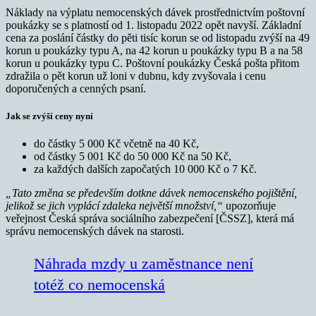
Náklady na výplatu nemocenských dávek prostřednictvím poštovní
poukázky se s platností od 1. listopadu 2022 opět navyší. Základní
cena za poslání částky do pěti tisíc korun se od listopadu zvýší na 49
korun u poukázky typu A, na 42 korun u poukázky typu B a na 58
korun u poukázky typu C. Poštovní poukázky Česká pošta přitom
zdražila o pět korun už loni v dubnu, kdy zvyšovala i cenu
doporučených a cenných psaní.
Jak se zvýší ceny nyní
do částky 5 000 Kč včetně na 40 Kč,
od částky 5 001 Kč do 50 000 Kč na 50 Kč,
za každých dalších započatých 10 000 Kč o 7 Kč.
„Tato změna se především dotkne dávek nemocenského pojištění,
jelikož se jich vyplácí zdaleka největší množství,“
upozorňuje
veřejnost Česká správa sociálního zabezpečení [ČSSZ], která má
správu nemocenských dávek na starosti.
Náhrada mzdy u zaměstnance není
totéž co nemocenská