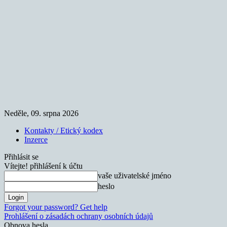
Neděle, 09. srpna 2026
Kontakty / Etický kodex
Inzerce
Přihlásit se
Vítejte! přihlášení k účtu
vaše uživatelské jméno
heslo
Forgot your password? Get help
Prohlášení o zásadách ochrany osobních údajů
Obnova hesla