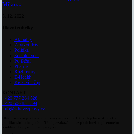
Milan...
5. 12. 2022
Hlavní rubriky
Aktuality
Zdravotnictví
Politika
Sociální věci
Pojištění
Pharma
Rozhovory
E-Health
Ke kávě i čaji
KONTAKT
+420 777 264 528
+420 606 831 394
info@zdravezpravy.cz
Obsah serveru je chráněn autorským právem. Jakékoli jeho užití včetně
publikování nebo jiného šíření je zakázáno bez předchozího písemného
souhlasu Copywrite Company s.r.o.