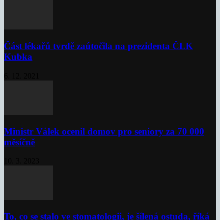
Část lékařů tvrdě zaútočila na prezidenta ČLK
Kubka
6. 12. 2021
Ministr Válek ocenil domov pro seniory za 70 000
měsíčně
10. 3. 2023
To, co se stalo ve stomatologii, je šílená ostuda, říká