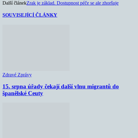
Další článek
Zrak je základ. Dostupnost péče se ale zhoršuje
SOUVISEJÍCÍ ČLÁNKY
Zdravé Zprávy
15. srpna úřady čekají další vlnu migrantů do
španělské Ceuty