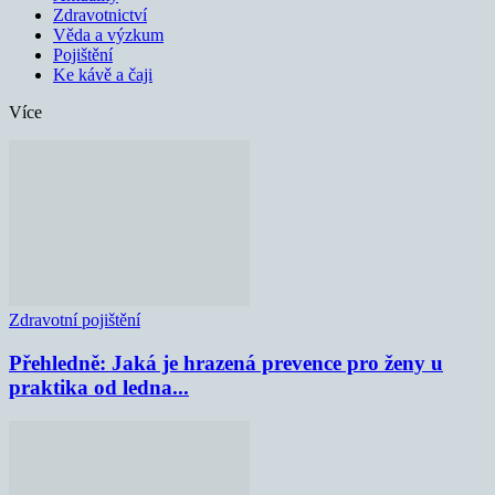
Zdravotnictví
Věda a výzkum
Pojištění
Ke kávě a čaji
Více
Zdravotní pojištění
Přehledně: Jaká je hrazená prevence pro ženy u
praktika od ledna...