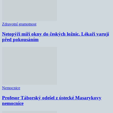
Zdravotní gramotnost
Netopýři míří okny do českých ložnic. Lékaři varují
před pokousáním
Nemocnice
Profesor Táborský odešel z ústecké Masarykovy
nemocnice