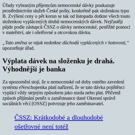
Úřady vybraným příjemcům nemocenské dávky poukazuje
prostřednictvím služeb České pošty, konkrétně pak složenkou typu
B. Zvýšení ceny o pět korun se tak od listopadu dotkne všech touto
složenkou vyplácených druhů nemocenských dávek. Nejčastěji
půjde podle zástupců ČSSZ o dávky nemocenské, peněžité pomoci
v mateřství, ale i ošetřovné a otcovskou dávku.
„Tato změna se nijak nedotkne důchodů vyplácených v hotovosti,“
upozorňuje úřad.
Výplata dávek na složenku je drahá.
Výhodnější je banka
Za upozornění stojí, že u nemocenské od doby ostrého zavedení
systému eNeschopenka platí nařízení, že se tato dávka pojištěnci
vyplácí vždy stejným způsobem jako mzda nebo plat. Přičemž
způsob přijímání peněz u zaměstnance dané Okresní správě
sociálních věcí [OSSZ] potvrzuje jeho zaměstnavatel.
ČSSZ: Krátkodobé a dlouhodobé
ošetřovné není totéž