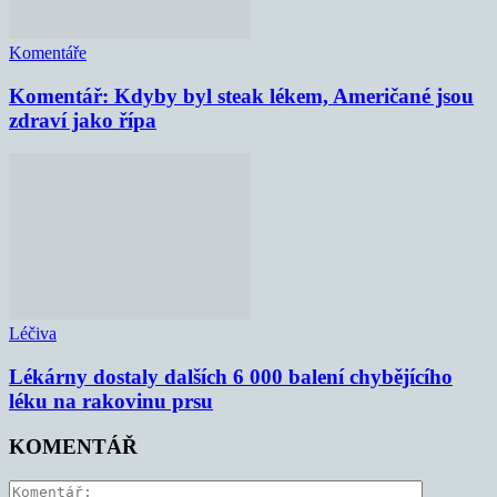
Komentáře
Komentář: Kdyby byl steak lékem, Američané jsou
zdraví jako řípa
Léčiva
Lékárny dostaly dalších 6 000 balení chybějícího
léku na rakovinu prsu
KOMENTÁŘ