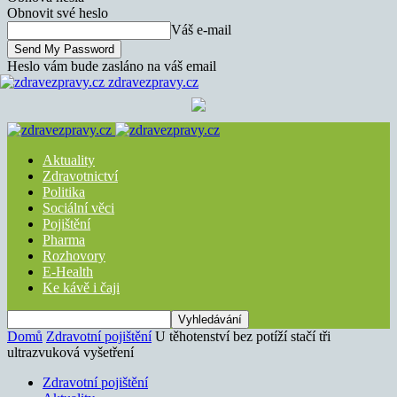
Obnovit své heslo
Váš e-mail
Heslo vám bude zasláno na váš email
zdravezpravy.cz
Aktuality
Zdravotnictví
Politika
Sociální věci
Pojištění
Pharma
Rozhovory
E-Health
Ke kávě i čaji
Domů
Zdravotní pojištění
U těhotenství bez potíží stačí tři
ultrazvuková vyšetření
Zdravotní pojištění