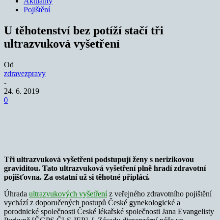
Aktuality
Pojištění
U těhotenství bez potíží stačí tři
ultrazvuková vyšetření
Od
zdravezpravy
-
24. 6. 2019
0
Tři ultrazvuková vyšetření podstupují ženy s nerizikovou
graviditou. Tato ultrazvuková vyšetření plně hradí zdravotní
pojišťovna. Za ostatní už si těhotné připlácí.
Úhrada
ultrazvukových vyšetření
z veřejného zdravotního pojištění
vychází z doporučených postupů České gynekologické a
porodnické společnosti České lékařské společnosti Jana Evangelisty