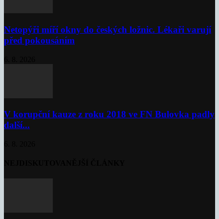
Netopýři míří okny do českých ložnic. Lékaři varují
před pokousáním
6. 8. 2026
V korupční kauze z roku 2018 ve FN Bulovka padly
další...
6. 8. 2026
NEJDISKUTOVANĚJŠÍ ČLÁNKY