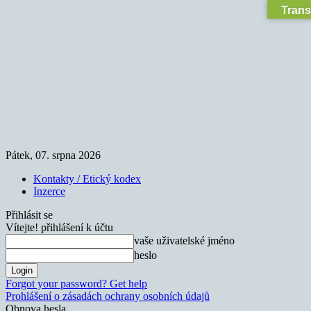
Trans
Pátek, 07. srpna 2026
Kontakty / Etický kodex
Inzerce
Přihlásit se
Vítejte! přihlášení k účtu
vaše uživatelské jméno
heslo
Forgot your password? Get help
Prohlášení o zásadách ochrany osobních údajů
Obnova hesla