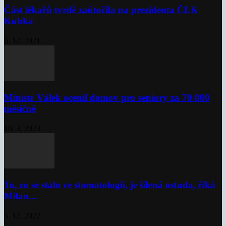
Část lékařů tvrdě zaútočila na prezidenta ČLK
Kubka
6. 12. 2021
Ministr Válek ocenil domov pro seniory za 70 000
měsíčně
10. 3. 2023
To, co se stalo ve stomatologii, je šílená ostuda, říká
Milan...
5. 12. 2022