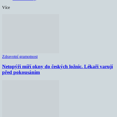
Více
Zdravotní gramotnost
Netopýři míří okny do českých ložnic. Lékaři varují
před pokousáním