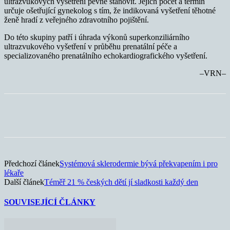
ultrazvukových vyšetření pevně stanovit. Jejich počet a termín
určuje ošetřující gynekolog s tím, že indikovaná vyšetření těhotné
ženě hradí z veřejného zdravotního pojištění.
Do této skupiny patří i úhrada výkonů superkonziliárního
ultrazvukového vyšetření v průběhu prenatální péče a
specializovaného prenatálního echokardiografického vyšetření.
–VRN–
Předchozí článek
Systémová sklerodermie bývá překvapením i pro
lékaře
Další článek
Téměř 21 % českých dětí jí sladkosti každý den
SOUVISEJÍCÍ ČLÁNKY