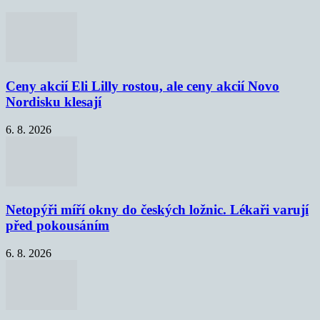
Ceny akcií Eli Lilly rostou, ale ceny akcií Novo
Nordisku klesají
6. 8. 2026
Netopýři míří okny do českých ložnic. Lékaři varují
před pokousáním
6. 8. 2026