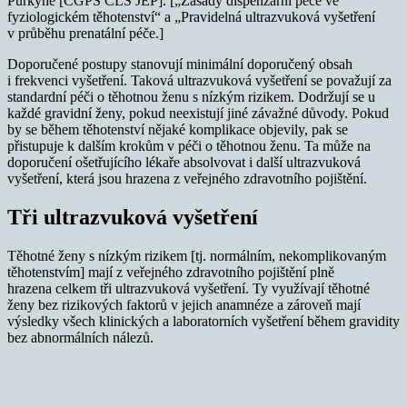
Purkyně [ČGPS ČLS JEP]. [„Zásady dispenzární péče ve
fyziologickém těhotenství“ a „Pravidelná ultrazvuková vyšetření
v průběhu prenatální péče.]
Doporučené postupy stanovují minimální doporučený obsah
i frekvenci vyšetření. Taková ultrazvuková vyšetření se považují za
standardní péči o těhotnou ženu s nízkým rizikem. Dodržují se u
každé gravidní ženy, pokud neexistují jiné závažné důvody. Pokud
by se během těhotenství nějaké komplikace objevily, pak se
přistupuje k dalším krokům v péči o těhotnou ženu. Ta může na
doporučení ošetřujícího lékaře absolvovat i další ultrazvuková
vyšetření, která jsou hrazena z veřejného zdravotního pojištění.
Tři ultrazvuková vyšetření
Těhotné ženy s nízkým rizikem [tj. normálním, nekomplikovaným
těhotenstvím] mají z veřejného zdravotního pojištění plně
hrazena celkem tři ultrazvuková vyšetření. Ty využívají těhotné
ženy bez rizikových faktorů v jejich anamnéze a zároveň mají
výsledky všech klinických a laboratorních vyšetření během gravidity
bez abnormálních nálezů.