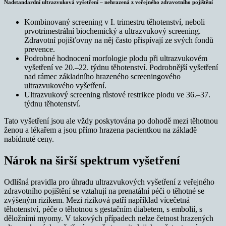
Nadstandardní ultrazvuková vyšetření – nehrazená z veřejného zdravotního pojištění
Kombinovaný screening v I. trimestru těhotenství, neboli
prvotrimestrální biochemický a ultrazvukový screening.
Zdravotní pojišťovny na něj často přispívají ze svých fondů
prevence.
Podrobné hodnocení morfologie plodu při ultrazvukovém
vyšetření ve 20.–22. týdnu těhotenství. Podrobnější vyšetření
nad rámec základního hrazeného screeningového
ultrazvukového vyšetření.
Ultrazvukový screening růstové restrikce plodu ve 36.–37.
týdnu těhotenství.
Tato vyšetření jsou ale vždy poskytována po dohodě mezi těhotnou
ženou a lékařem a jsou přímo hrazena pacientkou na základě
nabídnuté ceny.
Nárok na širší spektrum vyšetření
Odlišná pravidla pro úhradu ultrazvukových vyšetření z veřejného
zdravotního pojištění se vztahují na prenatální péči o těhotné se
zvýšeným rizikem. Mezi riziková patří například vícečetná
těhotenství, péče o těhotnou s gestačním diabetem, s embolií, s
děložními myomy. V takových případech nelze četnost hrazených