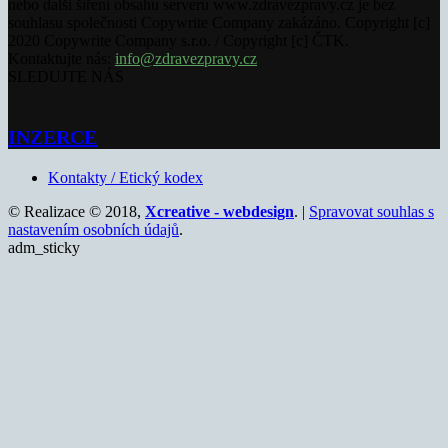
nebo další šíření obsahu serveru www.zdravezpravy.cz je bez
souhlasu společnosti Copywrite Company zakázáno. Copyright [c]
2020 Copywrite Company s.r.o. / Copyright [c] ČTK.
Kontaktujte nás:
info@zdravezpravy.cz
SLEDUJTE NÁS
INZERCE
Kontakty / Etický kodex
© Realizace © 2018,
Xcreative - webdesign
. |
Spravovat souhlas s
nastavením osobních údajů
.
adm_sticky