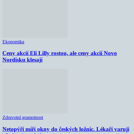
Ekonomika
Ceny akcií Eli Lilly rostou, ale ceny akcií Novo
Nordisku klesají
Zdravotní gramotnost
Netopýři míří okny do českých ložnic. Lékaři varují