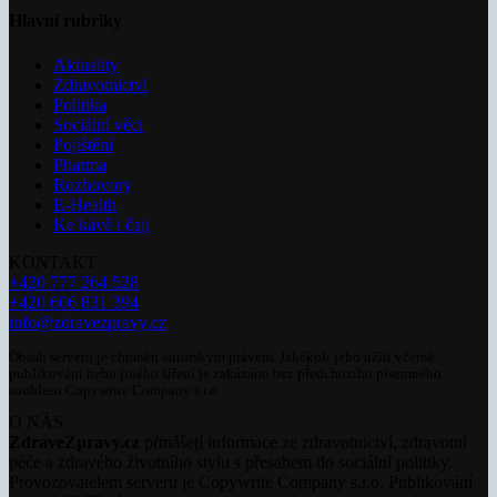
Hlavní rubriky
Aktuality
Zdravotnictví
Politika
Sociální věci
Pojištění
Pharma
Rozhovory
E-Health
Ke kávě i čaji
KONTAKT
+420 777 264 528
+420 606 831 394
info@zdravezpravy.cz
Obsah serveru je chráněn autorským právem. Jakékoli jeho užití včetně
publikování nebo jiného šíření je zakázáno bez předchozího písemného
souhlasu Copywrite Company s.r.o.
O NÁS
ZdraveZpravy.cz
přinášejí informace ze zdravotnictví, zdravotní
péče a zdravého životního stylu s přesahem do sociální politiky.
Provozovatelem serveru je Copywrite Company s.r.o. Publikování