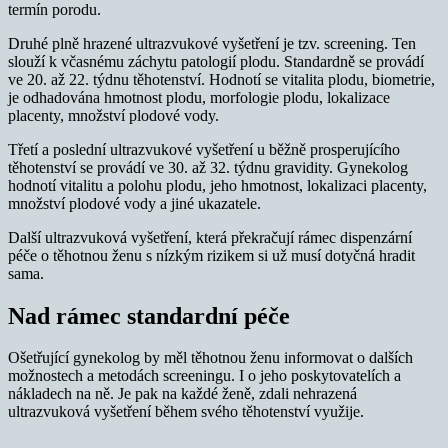
termín porodu.
Druhé plně hrazené ultrazvukové vyšetření je tzv. screening. Ten
slouží k včasnému záchytu patologií plodu. Standardně se provádí
ve 20. až 22. týdnu těhotenství. Hodnotí se vitalita plodu, biometrie,
je odhadována hmotnost plodu, morfologie plodu, lokalizace
placenty, množství plodové vody.
Třetí a poslední ultrazvukové vyšetření u běžně prosperujícího
těhotenství se provádí ve 30. až 32. týdnu gravidity. Gynekolog
hodnotí vitalitu a polohu plodu, jeho hmotnost, lokalizaci placenty,
množství plodové vody a jiné ukazatele.
Další ultrazvuková vyšetření, která překračují rámec dispenzární
péče o těhotnou ženu s nízkým rizikem si už musí dotyčná hradit
sama.
Nad rámec standardní péče
Ošetřující gynekolog by měl těhotnou ženu informovat o dalších
možnostech a metodách screeningu. I o jeho poskytovatelích a
nákladech na ně. Je pak na každé ženě, zdali nehrazená
ultrazvuková vyšetření během svého těhotenství využije.