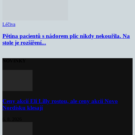
Léčiva
Pětina pacientů s nádorem plic nikdy nekouřila. Na
stole je rozšíření...
NOVINKY
Ceny akcií Eli Lilly rostou, ale ceny akcií Novo
Nordisku klesají
6. 8. 2026