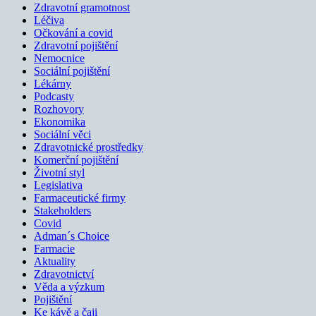
Zdravotní gramotnost
Léčiva
Očkování a covid
Zdravotní pojištění
Nemocnice
Sociální pojištění
Lékárny
Podcasty
Rozhovory
Ekonomika
Sociální věci
Zdravotnické prostředky
Komerční pojištění
Životní styl
Legislativa
Farmaceutické firmy
Stakeholders
Covid
Adman´s Choice
Farmacie
Aktuality
Zdravotnictví
Věda a výzkum
Pojištění
Ke kávě a čaji