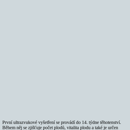
První ultrazvukové vyšetření se provádí do 14. týdne těhotenství.
Během něj se zjišťuje počet plodů, vitalita plodu a také je určen