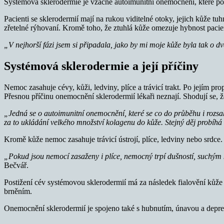
Systémová sklerodermie je vzácné autoimunitní onemocnění, které posti
Pacienti se sklerodermií mají na rukou viditelné otoky, jejich kůže tu
zřetelné rýhovaní. Kromě toho, že ztuhlá kůže omezuje hybnost pacien
„V nejhorší fázi jsem si připadala, jako by mi moje kůže byla tak o dv
Systémová sklerodermie a její příčiny
Nemoc zasahuje cévy, kůži, ledviny, plíce a trávicí trakt. Po jejím p
Přesnou příčinu onemocnění sklerodermií lékaři neznají. Shodují se, ž
„Jedná se o autoimunitní onemocnění, které se co do průběhu i rozsahu
za to ukládání velkého množství kolagenu do kůže. Stejný děj probíhá 
Kromě kůže nemoc zasahuje trávicí ústrojí, plíce, ledviny nebo srdce.
„Pokud jsou nemocí zasaženy i plíce, nemocný trpí dušností, suchým ka
Bečvář.
Postižení cév systémovou sklerodermií má za následek fialovění kůže p
brněním.
Onemocnění sklerodermií je spojeno také s hubnutím, únavou a depresí. 