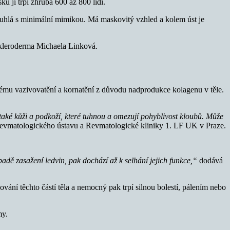
u jí trpí zhruba 600 až 800 lidí.
e ztuhlá s minimální mimikou. Má maskovitý vzhled a kolem úst je
Skleroderma Michaela Linková.
upnému vazivovatění a kornatění z důvodu nadprodukce kolagenu v těle.
 také kůži a podkoží, které tuhnou a omezují pohyblivost kloubů. Může
vmatologického ústavu a Revmatologické kliniky 1. LF UK v Praze.
padě zasažení ledvin, pak dochází až k selhání jejich funkce,“
dodává
vání těchto částí těla a nemocný pak trpí silnou bolestí, pálením nebo
my.