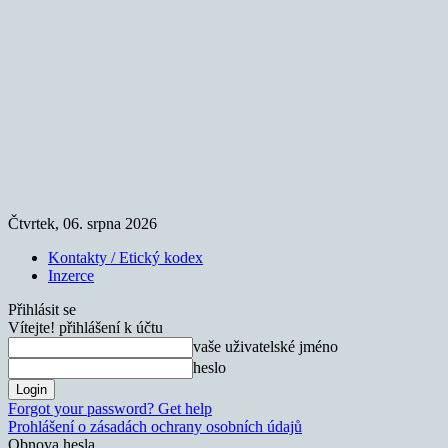
Čtvrtek, 06. srpna 2026
Kontakty / Etický kodex
Inzerce
Přihlásit se
Vítejte! přihlášení k účtu
vaše uživatelské jméno
heslo
Forgot your password? Get help
Prohlášení o zásadách ochrany osobních údajů
Obnova hesla