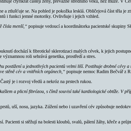
huje čtyřikrát častěji ženy, převážně středního věku, než muže. V Česk
hne a ztlušťuje se. Na pohled je pokožka lesklá. Obličejová část těla j
tů i funkci jemné motoriky. Ovlivňuje i jejich vzhled.
ě čísla menší,“
popisuje vedoucí a koordinátorka pacientské skupiny 
ropuknutí dochází k fibrotické sklerotizaci malých cévek, k jejich post
e významnou roli sehrává genetika, prostředí a stres.
 postižení u jednotlivých pacientů velmi liší. Postihuje drobné cévy a
ve stěně cév a vnitřních orgánech,“
popisuje nemoc Radim Bečvář z Re
 Častý je i rozvoj vředů a nekróz na prstech rukou.
šlem a plicní fibrózou, s čímž souvisí také kardiologické obtíže. V pří
rstů, uší, nosu, jazyka. Zúžení nebo i uzavření cév způsobuje nedokrvo
Pacienti si stěžují na bolesti kloubů, svalů, pálení žáhy, křeče a průj