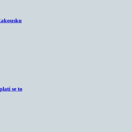
 Rakousku
atí se to