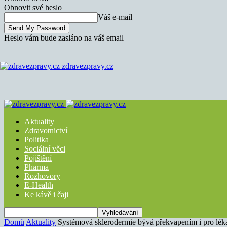
Obnovit své heslo
Váš e-mail
Heslo vám bude zasláno na váš email
zdravezpravy.cz
Aktuality
Zdravotnictví
Politika
Sociální věci
Pojištění
Pharma
Rozhovory
E-Health
Ke kávě i čaji
Domů
Aktuality
Systémová sklerodermie bývá překvapením i pro lék