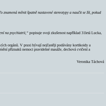
To znamená měnit špatně nastavené stereotypy a naučit se žít, pokud
ní na psychiatrii,“
popisuje svoji zkušenost například 31letá Lucka,
ivých orgánů. V praxi bývají nejčastěji podávány kortikoidy a
rnění příznaků nemoci pravidelné masáže, dechová cvičení a
Veronika Táchová