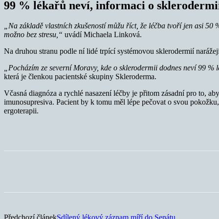
99 % lékařů neví, informaci o sklerodermi
„Na základě vlastních zkušeností můžu říct, že léčba tvoří jen asi 5
možno bez stresu,“
uvádí Michaela Linková.
Na druhou stranu podle ní lidé trpící systémovou sklerodermií naráže
„Pocházím ze severní Moravy, kde o sklerodermii dodnes neví 99 % lé
která je členkou pacientské skupiny Skleroderma.
Včasná diagnóza a rychlé nasazení léčby je přitom zásadní pro to, aby
imunosupresiva. Pacient by k tomu měl lépe pečovat o svou pokožku,
ergoterapii.
Sdílet
Předchozí článek
Sdílený lékový záznam míří do Senátu