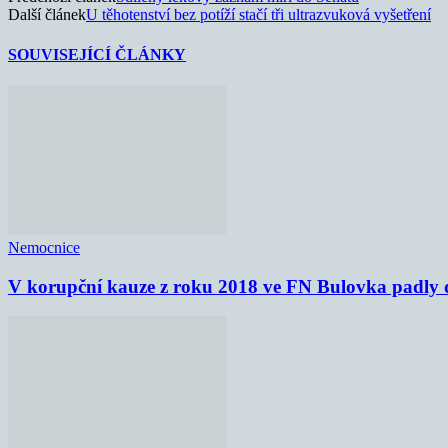
Další článek
U těhotenství bez potíží stačí tři ultrazvuková vyšetření
SOUVISEJÍCÍ ČLÁNKY
Nemocnice
V korupční kauze z roku 2018 ve FN Bulovka padly d