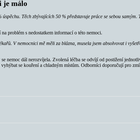
i je málo
0 % úspěchu. Těch zbývajících 50 % představuje práce se sebou samým. 
jí na problém s nedostatkem informací o této nemoci.
kařů. V nemocnici mě měli za blázna, musela jsem absolvovat i vyšetře
 se nemoc dál nerozvíjela. Zvolená léčba se odvíjí od postižení jednotl
 vyhýbat se kouření a chladným místům. Odborníci doporučují pro zmí