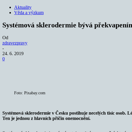
Aktuality
Věda a výzkum
Systémová sklerodermie bývá překvapením
Od
zdravezpravy
-
24. 6. 2019
0
Sdílet
Foto: Pixabay.com
Systémová sklerodermie v Česku postihuje necelých tisíc osob. L
Ten je jednou z hlavních příčin onemocnění.