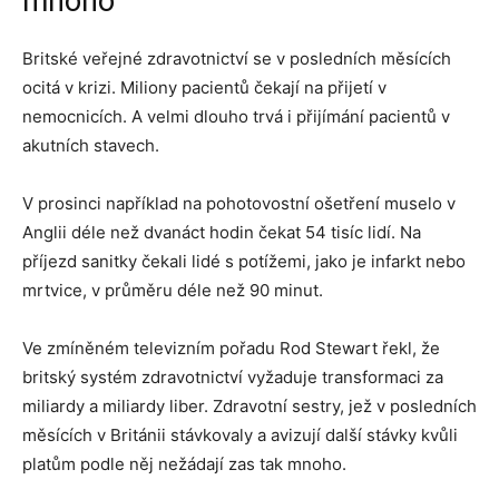
mnoho
Britské veřejné zdravotnictví se v posledních měsících
ocitá v krizi. Miliony pacientů čekají na přijetí v
nemocnicích. A velmi dlouho trvá i přijímání pacientů v
akutních stavech.
V prosinci například na pohotovostní ošetření muselo v
Anglii déle než dvanáct hodin čekat 54 tisíc lidí. Na
příjezd sanitky čekali lidé s potížemi, jako je infarkt nebo
mrtvice, v průměru déle než 90 minut.
Ve zmíněném televizním pořadu Rod Stewart řekl, že
britský systém zdravotnictví vyžaduje transformaci za
miliardy a miliardy liber. Zdravotní sestry, jež v posledních
měsících v Británii stávkovaly a avizují další stávky kvůli
platům podle něj nežádají zas tak mnoho.