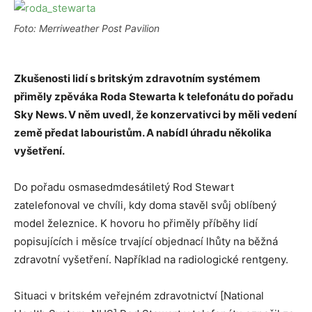
Foto: Merriweather Post Pavilion
Zkušenosti lidí s britským zdravotním systémem
přiměly zpěváka Roda Stewarta k telefonátu do pořadu
Sky News. V něm uvedl, že konzervativci by měli vedení
země předat labouristům. A nabídl úhradu několika
vyšetření.
Do pořadu osmasedmdesátiletý Rod Stewart
zatelefonoval ve chvíli, kdy doma stavěl svůj oblíbený
model železnice. K hovoru ho přiměly příběhy lidí
popisujících i měsíce trvající objednací lhůty na běžná
zdravotní vyšetření. Například na radiologické rentgeny.
Situaci v britském veřejném zdravotnictví [National