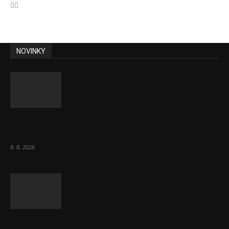
NOVINKY
Komentář: Kdyby byl steak lékem,
Američané jsou zdraví jako řípa
8. 8. 2026
Lékárny dostaly dalších 6 000 balení