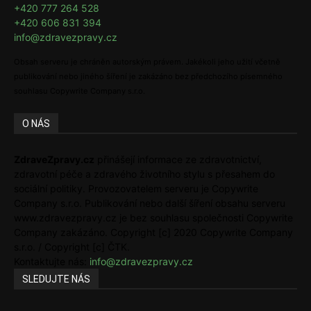
+420 777 264 528
+420 606 831 394
info@zdravezpravy.cz
Obsah serveru je chráněn autorským právem. Jakékoli jeho užití včetně
publikování nebo jiného šíření je zakázáno bez předchozího písemného
souhlasu Copywrite Company s.r.o.
O NÁS
ZdraveZpravy.cz
přinášejí informace ze zdravotnictví,
zdravotní péče a zdravého životního stylu s přesahem do
sociální politiky. Provozovatelem serveru je Copywrite
Company s.r.o. Publikování nebo další šíření obsahu serveru
www.zdravezpravy.cz je bez souhlasu společnosti Copywrite
Company zakázáno. Copyright [c] 2020 Copywrite Company
s.r.o. / Copyright [c] ČTK.
Kontaktujte nás:
info@zdravezpravy.cz
SLEDUJTE NÁS