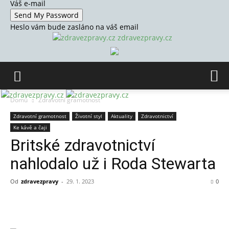
Váš e-mail
Heslo vám bude zasláno na váš email
zdravezpravy.cz
Domů
Zdravotní gramotnost
Zdravotní gramotnost
Životní styl
Aktuality
Zdravotnictví
Ke kávě a čaji
Britské zdravotnictví
nahlodalo už i Roda Stewarta
Od
zdravezpravy
-
29. 1. 2023
0