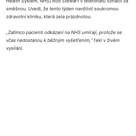
Health System, NHS] Rod Stewart v telefonátu označil za
směšnou. Uvedl, že tento týden navštívil soukromou
zdravotní kliniku, která zela prázdnotou.
„Zatímco pacienti odkázaní na NHS umírají, protože se
včas nedostanou k běžným vyšetřením,“
řekl v živém
vysílání.