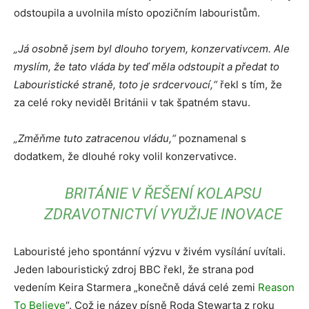
odstoupila a uvolnila místo opozičním labouristům.
„Já osobně jsem byl dlouho toryem, konzervativcem. Ale
myslím, že tato vláda by teď měla odstoupit a předat to
Labouristické straně, toto je srdcervoucí,“
řekl s tím, že
za celé roky neviděl Británii v tak špatném stavu.
„Změňme tuto zatracenou vládu,“
poznamenal s
dodatkem, že dlouhé roky volil konzervativce.
BRITÁNIE V ŘEŠENÍ KOLAPSU
ZDRAVOTNICTVÍ VYUŽIJE INOVACE
Labouristé jeho spontánní výzvu v živém vysílání uvítali.
Jeden labouristický zdroj BBC řekl, že strana pod
vedením Keira Starmera „konečně dává celé zemi
Reason
To Believe
“. Což je název písně Roda Stewarta z roku