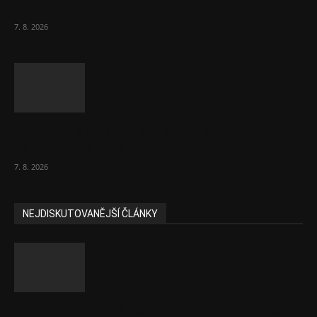
chybějícího léku na rakovinu prsu
7. 8. 2026
Bez helmy na kolo, ale ani na koloběžku
nelez, varuje BESIP
7. 8. 2026
NEJDISKUTOVANĚJŠÍ ČLÁNKY
Část lékařů tvrdě zaútočila na prezidenta