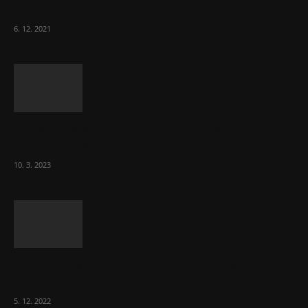
ČLK Kubka
6. 12. 2021
Ministr Válek ocenil domov pro seniory za
70 000 měsíčně
10. 3. 2023
To, co se stalo ve stomatologii, je šílená
ostuda, říká Milan...
5. 12. 2022