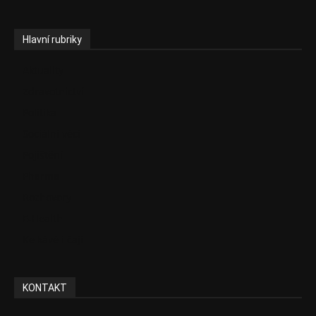
Hlavní rubriky
Aktuality
Zdravotnictví
Politika
Sociální věci
Pojištění
Pharma
Rozhovory
E-Health
Ke kávě i čaji
KONTAKT