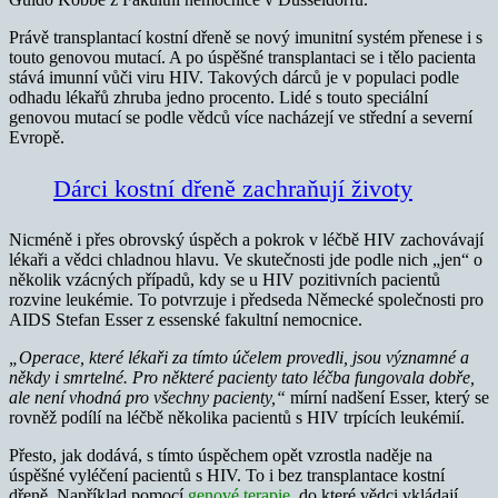
Právě transplantací kostní dřeně se nový imunitní systém přenese i s
touto genovou mutací. A po úspěšné transplantaci se i tělo pacienta
stává imunní vůči viru HIV. Takových dárců je v populaci podle
odhadu lékařů zhruba jedno procento. Lidé s touto speciální
genovou mutací se podle vědců více nacházejí ve střední a severní
Evropě.
Dárci kostní dřeně zachraňují životy
Nicméně i přes obrovský úspěch a pokrok v léčbě HIV zachovávají
lékaři a vědci chladnou hlavu. Ve skutečnosti jde podle nich „jen“ o
několik vzácných případů, kdy se u HIV pozitivních pacientů
rozvine leukémie. To potvrzuje i předseda Německé společnosti pro
AIDS Stefan Esser z essenské fakultní nemocnice.
„Operace, které lékaři za tímto účelem provedli, jsou významné a
někdy i smrtelné. Pro některé pacienty tato léčba fungovala dobře,
ale není vhodná pro všechny pacienty,“
mírní nadšení Esser, který se
rovněž podílí na léčbě několika pacientů s HIV trpících leukémií.
Přesto, jak dodává, s tímto úspěchem opět vzrostla naděje na
úspěšné vyléčení pacientů s HIV. To i bez transplantace kostní
dřeně. Například pomocí
genové terapie
, do které vědci vkládají