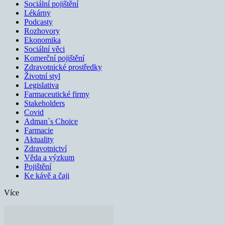
Sociální pojištění
Lékárny
Podcasty
Rozhovory
Ekonomika
Sociální věci
Komerční pojištění
Zdravotnické prostředky
Životní styl
Legislativa
Farmaceutické firmy
Stakeholders
Covid
Adman´s Choice
Farmacie
Aktuality
Zdravotnictví
Věda a výzkum
Pojištění
Ke kávě a čaji
Více