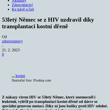
Aktuality
Zdravotnictví
Ke kávě a čaji
53letý Němec se z HIV uzdravil díky
transplantaci kostní dřeně
Od
zdravezpravy
-
21. 2. 2023
0
Ilustrační foto: Pixabay.com
Z nákazy virem HIV se 53letý Němec, který onemocněl i
leukémií, vyléčil po transplantaci kostní dřeně od dárce se
speciální genovou mutací. Díky ní jsou buňky proti HIV odolné.