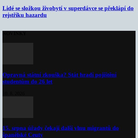
Lidé se složkou živobytí v superdávce se překlápí do
rejstříku hazardu
NOVINKY
Opravná státní zkouška? Stát hradí pojištění
studentům do 26 let
10. 8. 2026
15. srpna úřady čekají další vlnu migrantů do
španělské Ceuty