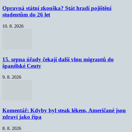
Opravná státní zkouška? Stát hradí pojištění
studentům do 26 let
10. 8. 2026
15. srpna úřady čekají další vlnu migrantů do
španělské Ceuty
9. 8. 2026
Komentář: Kdyby byl steak lékem, Američané jsou
zdraví jako řípa
8. 8. 2026