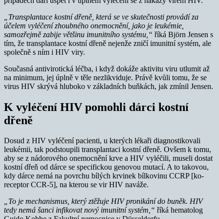
případech daří uspět i v úplném vyléčení se z nákazy virem HIV.
„Transplantace kostní dřeně, která se ve skutečnosti provádí za
účelem vyléčení zhoubného onemocnění, jako je leukémie,
samozřejmě zabije většinu imunitního systému,“
říká Björn Jensen s
tím, že transplantace kostní dřeně nejenže zničí imunitní systém, ale
společně s ním i HIV viry.
Současná antivirotická léčba, i když dokáže aktivitu viru utlumit až
na minimum, jej úplně v těle nezlikviduje. Právě kvůli tomu, že se
virus HIV skrývá hluboko v základních buňkách, jak zmínil Jensen.
K vyléčení HIV pomohli dárci kostní
dřeně
Dosud z HIV vyléčení pacienti, u kterých lékaři diagnostikovali
leukémii, tak podstoupili transplantaci kostní dřeně. Ovšem k tomu,
aby se z nádorového onemocnění krve a HIV vyléčili, museli dostat
kostní dřeň od dárce se specifickou genovou mutací. A to takovou,
kdy dárce nemá na povrchu bílých krvinek bílkovinu CCRP [ko-
receptor CCR-5], na kterou se vir HIV naváže.
„To je mechanismus, který ztěžuje HIV pronikání do buněk. HIV
tedy nemá šanci infikovat nový imunitní systém,“
říká hematolog
Guido Kobbe z Fakultní nemocnice v Düsseldorfu.