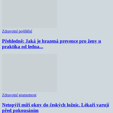
Zdravotní pojištění
Přehledně: Jaká je hrazená prevence pro ženy u
praktika od ledna...
Zdravotní gramotnost
Netopýři míří okny do českých ložnic. Lékaři varují
před pokousáním