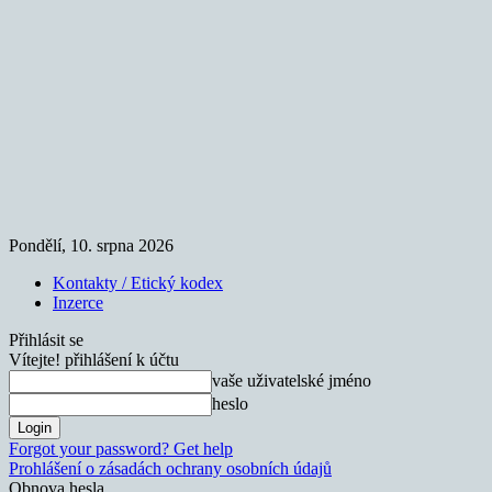
Pondělí, 10. srpna 2026
Kontakty / Etický kodex
Inzerce
Přihlásit se
Vítejte! přihlášení k účtu
vaše uživatelské jméno
heslo
Forgot your password? Get help
Prohlášení o zásadách ochrany osobních údajů
Obnova hesla