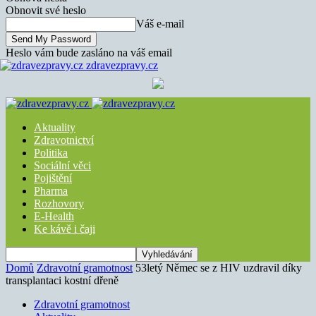
Obnovit své heslo
Váš e-mail
Heslo vám bude zasláno na váš email
zdravezpravy.cz
Aktuality
Zdravotnictví
Politika
Sociální věci
Pojištění
Pharma
Rozhovory
E-Health
Ke kávě i čaji
Domů
Zdravotní gramotnost
53letý Němec se z HIV uzdravil díky
transplantaci kostní dřeně
Zdravotní gramotnost