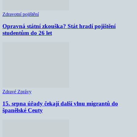
Zdravotní pojištění
Opravná státní zkouška? Stát hradí pojištění
studentům do 26 let
Zdravé Zprávy
15. srpna úřady čekají další vlnu migrantů do
španělské Ceuty