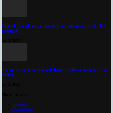
Ministr Válek ocenil domov pro seniory za 70 000
měsíčně
10. 3. 2023
To, co se stalo ve stomatologii, je šílená ostuda, říká
Milan...
5. 12. 2022
Hlavní rubriky
Aktuality
Zdravotnictví