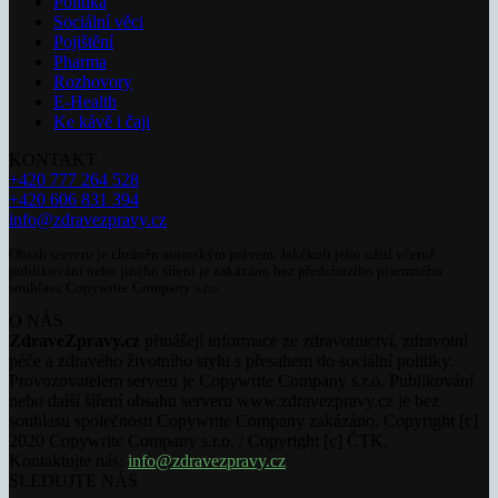
Politika
Sociální věci
Pojištění
Pharma
Rozhovory
E-Health
Ke kávě i čaji
KONTAKT
+420 777 264 528
+420 606 831 394
info@zdravezpravy.cz
Obsah serveru je chráněn autorským právem. Jakékoli jeho užití včetně
publikování nebo jiného šíření je zakázáno bez předchozího písemného
souhlasu Copywrite Company s.r.o.
O NÁS
ZdraveZpravy.cz
přinášejí informace ze zdravotnictví, zdravotní
péče a zdravého životního stylu s přesahem do sociální politiky.
Provozovatelem serveru je Copywrite Company s.r.o. Publikování
nebo další šíření obsahu serveru www.zdravezpravy.cz je bez
souhlasu společnosti Copywrite Company zakázáno. Copyright [c]
2020 Copywrite Company s.r.o. / Copyright [c] ČTK.
Kontaktujte nás:
info@zdravezpravy.cz
SLEDUJTE NÁS