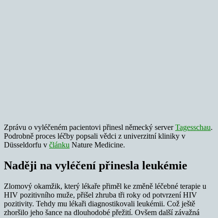
Zprávu o vyléčeném pacientovi přinesl německý server
Tagesschau
.
Podrobně proces léčby popsali vědci z univerzitní kliniky v
Düsseldorfu v
článku
Nature Medicine.
Naději na vyléčení přinesla leukémie
Zlomový okamžik, který lékaře přiměl ke změně léčebné terapie u
HIV pozitivního muže, přišel zhruba tři roky od potvrzení HIV
pozitivity. Tehdy mu lékaři diagnostikovali leukémii. Což ještě
zhoršilo jeho šance na dlouhodobé přežití. Ovšem další závažná