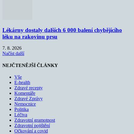
Lékárny dostaly dalších 6 000 balení chybějícího
léku na rakovinu prsu
7. 8. 2026
Načíst další
NEJČTENĚJŠÍ ČLÁNKY
Vše
E-health
Zdravé recepty
Komentáře
Zdravé Zprávy
Nemocnice
Politika
Léčiva
Zdravotní gramotnost
Zdravotní pojištění
Očkování a covid