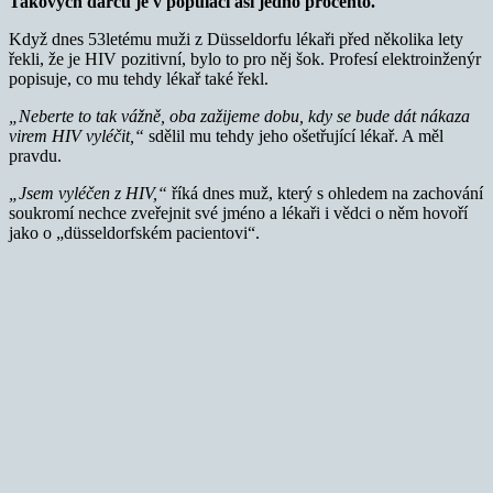
Takových dárců je v populaci asi jedno procento.
Když dnes 53letému muži z Düsseldorfu lékaři před několika lety
řekli, že je HIV pozitivní, bylo to pro něj šok. Profesí elektroinženýr
popisuje, co mu tehdy lékař také řekl.
„Neberte to tak vážně, oba zažijeme dobu, kdy se bude dát nákaza
virem HIV vyléčit,“
sdělil mu tehdy jeho ošetřující lékař. A měl
pravdu.
„Jsem vyléčen z HIV,“
říká dnes muž, který s ohledem na zachování
soukromí nechce zveřejnit své jméno a lékaři i vědci o něm hovoří
jako o „düsseldorfském pacientovi“.