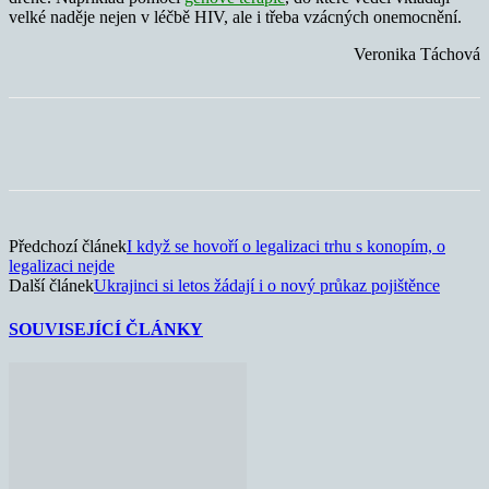
velké naděje nejen v léčbě HIV, ale i třeba vzácných onemocnění.
Veronika Táchová
Předchozí článek
I když se hovoří o legalizaci trhu s konopím, o
legalizaci nejde
Další článek
Ukrajinci si letos žádají i o nový průkaz pojištěnce
SOUVISEJÍCÍ ČLÁNKY