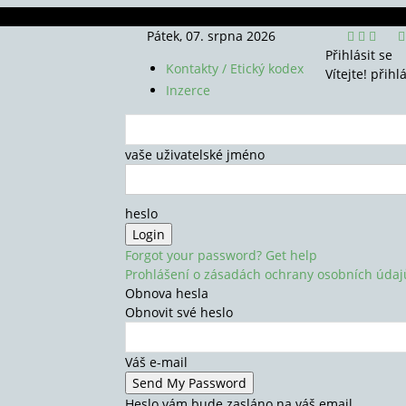
Pátek, 07. srpna 2026
Přihlásit se
Kontakty / Etický kodex
Vítejte! přihl
Inzerce
vaše uživatelské jméno
heslo
Forgot your password? Get help
Prohlášení o zásadách ochrany osobních údaj
Obnova hesla
Obnovit své heslo
Váš e-mail
Heslo vám bude zasláno na váš email