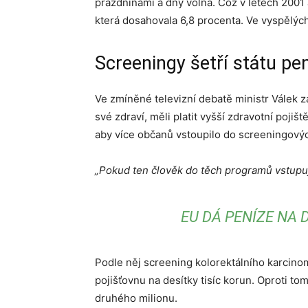
prázdninami a dny volna. Což v letech 2001
která dosahovala 6,8 procenta. Ve vyspělýc
Screeningy šetří státu pe
Ve zmíněné televizní debatě ministr Válek zár
své zdraví, měli platit vyšší zdravotní pojiš
aby více občanů vstoupilo do screeningový
„Pokud ten člověk do těch programů vstupuj
EU DÁ PENÍZE NA
Podle něj screening kolorektálního karcinom
pojišťovnu na desítky tisíc korun. Oproti to
druhého milionu.