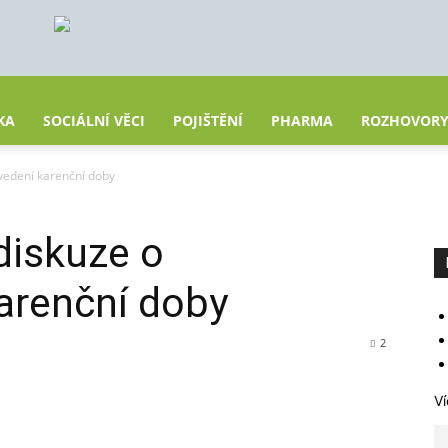
KA
SOCIÁLNÍ VĚCI
POJIŠTĚNÍ
PHARMA
ROZHOVOR
avedení karenční doby
 diskuze o
arenční doby
2
Ví