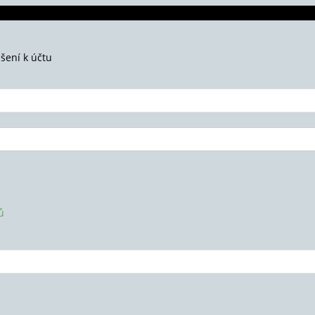
ášení k účtu
ů