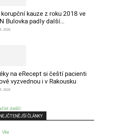
 korupční kauze z roku 2018 ve
N Bulovka padly další...
 8. 2026
éky na eRecept si čeští pacienti
ově vyzvednou i v Rakousku
 8. 2026
číst další
NEJČTENĚJŠÍ ČLÁNKY
Vše