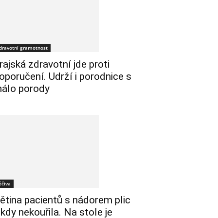
dravotní gramotnost
rajská zdravotní jde proti
oporučení. Udrží i porodnice s
álo porody
éčiva
ětina pacientů s nádorem plic
ikdy nekouřila. Na stole je