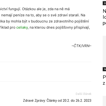
Z
ctví fungují. Otázkou ale je, zda na ně má
N
 nemají peníze na to, aby se o své zdraví starali. Na
l
álka by mohla být v budoucnu ze zdravotního pojištění
p
říklad pro
celiaky
, na kterou dnes pojišťovny přispívají,
–ČTK/VRN–
N
P
z
Další článek
Zdravé Zprávy: Články od 20.2. do 26.2. 2023