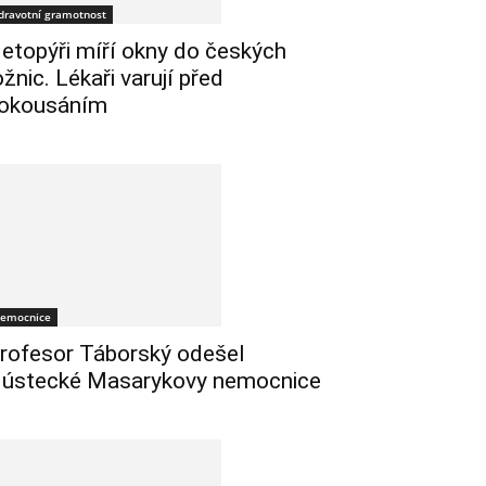
dravotní gramotnost
etopýři míří okny do českých
ožnic. Lékaři varují před
okousáním
emocnice
rofesor Táborský odešel
 ústecké Masarykovy nemocnice