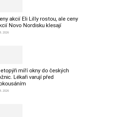
eny akcií Eli Lilly rostou, ale ceny
kcií Novo Nordisku klesají
 8. 2026
etopýři míří okny do českých
ožnic. Lékaři varují před
okousáním
 8. 2026