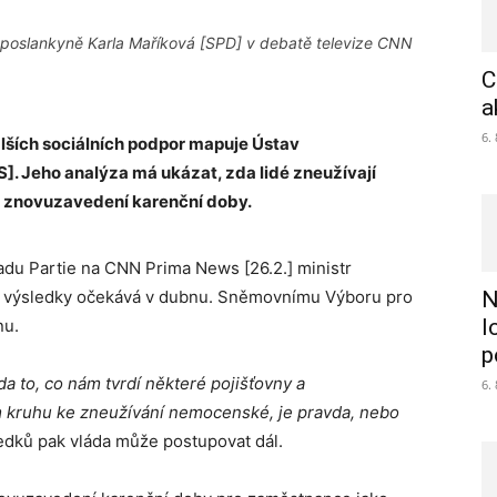
 a poslankyně Karla Maříková [SPD] v debatě televize CNN
C
a
6.
ších sociálních podpor mapuje Ústav
S]. Jeho analýza má ukázat, zda lidé zneužívají
e o znovuzavedení karenční doby.
adu Partie na CNN Prima News [26.2.] ministr
vní výsledky očekává v dubnu. Sněmovnímu Výboru pro
N
l
nu.
p
 to, co nám tvrdí některé pojišťovny a
6.
m kruhu ke zneužívání nemocenské, je pravda, nebo
ledků pak vláda může postupovat dál.