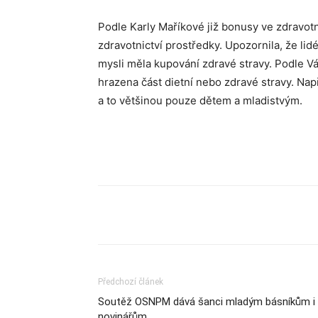
Podle Karly Maříkové již bonusy ve zdravotni
zdravotnictví prostředky. Upozornila, že lidé
mysli měla kupování zdravé stravy. Podle V
hrazena část dietní nebo zdravé stravy. Nap
a to většinou pouze dětem a mladistvým.
Sdílet
Předchozí článek
Soutěž OSNPM dává šanci mladým básníkům i
novinářům