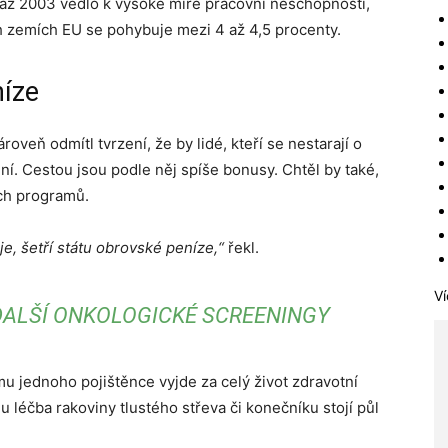
 až 2003 vedlo k vysoké míře pracovní neschopnosti,
h zemích EU se pohybuje mezi 4 až 4,5 procenty.
níze
oveň odmítl tvrzení, že by lidé, kteří se nestarají o
tění. Cestou jsou podle něj spíše bonusy. Chtěl by také,
ch programů.
e, šetří státu obrovské peníze,“
řekl.
Ví
 DALŠÍ ONKOLOGICKÉ SCREENINGY
u jednoho pojištěnce vyjde za celý život zdravotní
mu léčba rakoviny tlustého střeva či konečníku stojí půl