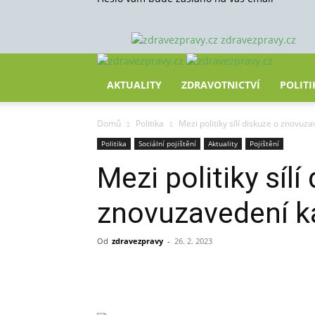
zdravezpravy.cz
AKTUALITY
ZDRAVOTNICTVÍ
POLITI
Domů
Politika
Mezi politiky sílí diskuze o znovuz
Politika
Sociální pojištění
Aktuality
Pojištění
Mezi politiky sílí
znovuzavedení k
Od
zdravezpravy
-
26. 2. 2023
Sdílet