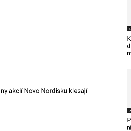
Z
K
d
m
ceny akcií Novo Nordisku klesají
L
P
n