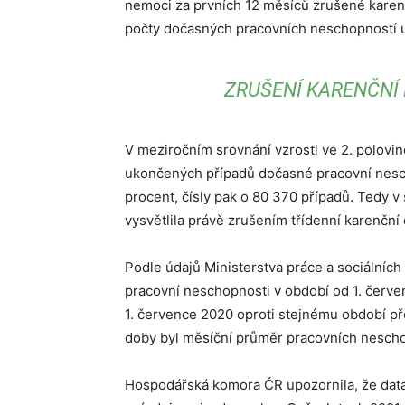
nemoci za prvních 12 měsíců zrušené karenčn
počty dočasných pracovních neschopností 
ZRUŠENÍ KARENČNÍ
V meziročním srovnání vzrostl ve 2. polovin
ukončených případů dočasné pracovní nesch
procent, čísly pak o 80 370 případů. Tedy 
vysvětlila právě zrušením třídenní karenční
Podle údajů Ministerstva práce a sociálníc
pracovní neschopnosti v období od 1. červe
1. července 2020 oproti stejnému období př
doby byl měsíční průměr pracovních nescho
Hospodářská komora ČR upozornila, že data