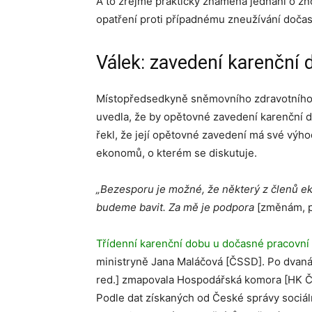
A to zřejmě prakticky znamená jednání o z
opatření proti případnému zneužívání doča
Válek: zavedení karenční
Místopředsedkyně sněmovního zdravotního v
uvedla, že by opětovné zavedení karenční d
řekl, že její opětovné zavedení má své výho
ekonomů, o kterém se diskutuje.
„Bezesporu je možné, že některý z členů e
budeme bavit. Za mě je podpora
[změnám, p
Třídenní karenční dobu u dočasné pracovní
ministryně Jana Maláčová [ČSSD]. Po dvanác
red.] zmapovala Hospodářská komora [HK Č
Podle dat získaných od České správy sociál