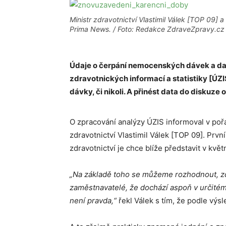
Ministr zdravotnictví Vlastimil Válek [TOP 09]
Prima News. / Foto: Redakce ZdraveZpravy.cz
Údaje o čerpání nemocenských dávek a dal
zdravotnických informací a statistiky [ÚZI
dávky, či nikoli. A přinést data do diskuz
O zpracování analýzy ÚZIS informoval v poř
zdravotnictví Vlastimil Válek [TOP 09]. Pr
zdravotnictví je chce blíže představit v květ
„Na základě toho se můžeme rozhodnout, zda
zaměstnavatelé, že dochází aspoň v určité
není pravda,“
řekl Válek s tím, že podle výs