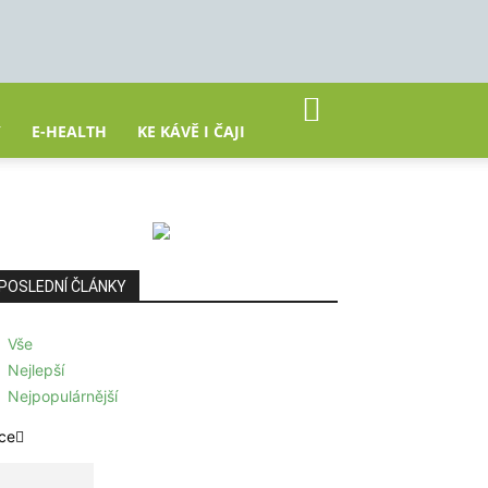
Y
E-HEALTH
KE KÁVĚ I ČAJI
POSLEDNÍ ČLÁNKY
Vše
Nejlepší
Nejpopulárnější
ce