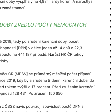
í doby vyšplhaly na 4,9 miliardy korun. A narostly i
u zaměstnanců.
 DOBY ZVEDLO POČTY NEMOCNÝCH
ě 2019, tedy po zrušení karenční doby, počet
opnosti [DPN] v délce jeden až 14 dnů o 22,3
v součtu na 441 187 případů. Nárůst HK ČR tehdy
 doby.
h věcí ČR [MPSV] se průměrný měsíční počet případů
nce 2019, kdy byla zrušena třídenní karenční doba, do
ed rokem zvýšil o 17 procent. Před zrušením karenční
pností 128 431. Po zrušení 150 650.
 z ČSSZ navíc potvrzují souvislost počtů DPN s