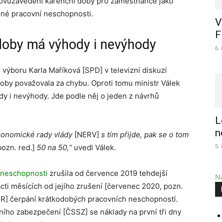
novuzavedení karenční doby pro zaměstnance jako
sné pracovní neschopnosti.
V
F
 doby má výhody i nevýhody
6.
ýboru Karla Maříková [SPD] v televizní diskuzi
oby považovala za chybu. Oproti tomu ministr Válek
dy i nevýhody. Jde podle něj o jeden z návrhů
L
n
konomické rady vlády
[NERV]
s tím přijde, pak se o tom
5.
ozn. red.]
50 na 50,“
uvedl Válek.
 neschopnosti
zrušila od července 2019 tehdejší
Na
ti měsících od jejího zrušení [červenec 2020, pozn.
R] čerpání krátkodobých pracovních neschopností.
ního zabezpečení [ČSSZ] se náklady na první tři dny