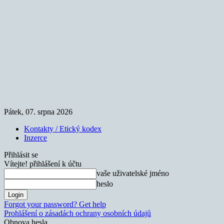
Pátek, 07. srpna 2026
Kontakty / Etický kodex
Inzerce
Přihlásit se
Vítejte! přihlášení k účtu
vaše uživatelské jméno
heslo
Forgot your password? Get help
Prohlášení o zásadách ochrany osobních údajů
Obnova hesla