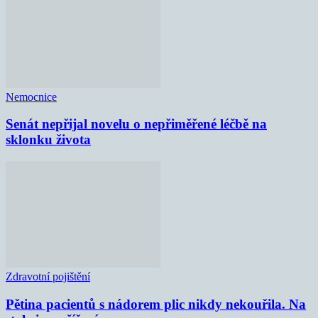
Nemocnice
Senát nepřijal novelu o nepřiměřené léčbě na
sklonku života
Zdravotní pojištění
Pětina pacientů s nádorem plic nikdy nekouřila. Na