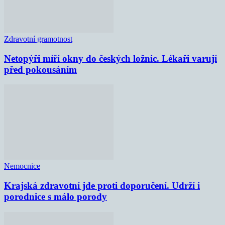
Zdravotní gramotnost
Netopýři míří okny do českých ložnic. Lékaři varují
před pokousáním
Nemocnice
Krajská zdravotní jde proti doporučení. Udrží i
porodnice s málo porody