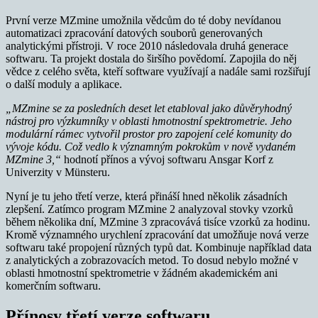
První verze MZmine umožnila vědcům do té doby nevídanou
automatizaci zpracování datových souborů generovaných
analytickými přístroji. V roce 2010 následovala druhá generace
softwaru. Ta projekt dostala do širšího povědomí. Zapojila do něj
vědce z celého světa, kteří software využívají a nadále sami rozšiřují
o další moduly a aplikace.
„MZmine se za posledních deset let etabloval jako důvěryhodný
nástroj pro výzkumníky v oblasti hmotnostní spektrometrie. Jeho
modulární rámec vytvořil prostor pro zapojení celé komunity do
vývoje kódu. Což vedlo k významným pokrokům v nově vydaném
MZmine 3,“
hodnotí přínos a vývoj softwaru Ansgar Korf z
Univerzity v Münsteru.
Nyní je tu jeho třetí verze, která přináší hned několik zásadních
zlepšení. Zatímco program MZmine 2 analyzoval stovky vzorků
během několika dní, MZmine 3 zpracovává tisíce vzorků za hodinu.
Kromě významného urychlení zpracování dat umožňuje nová verze
softwaru také propojení různých typů dat. Kombinuje například data
z analytických a zobrazovacích metod. To dosud nebylo možné v
oblasti hmotnostní spektrometrie v žádném akademickém ani
komerčním softwaru.
Přínosy třetí verze softwaru