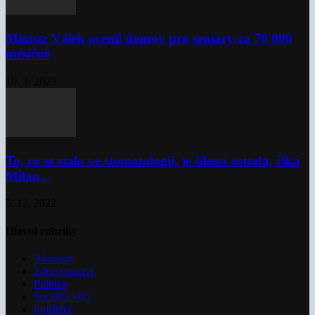
Ministr Válek ocenil domov pro seniory za 70 000
měsíčně
10. 3. 2023
To, co se stalo ve stomatologii, je šílená ostuda, říká
Milan...
5. 12. 2022
Hlavní rubriky
Aktuality
Zdravotnictví
Politika
Sociální věci
Pojištění