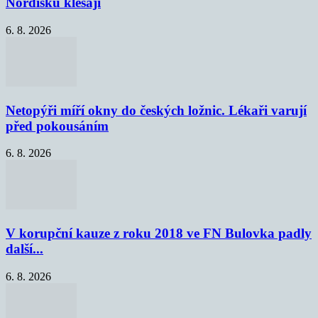
Nordisku klesají
6. 8. 2026
Netopýři míří okny do českých ložnic. Lékaři varují
před pokousáním
6. 8. 2026
V korupční kauze z roku 2018 ve FN Bulovka padly
další...
6. 8. 2026