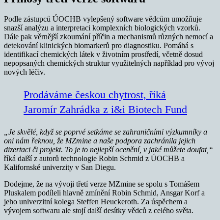
Podle zástupců ÚOCHB vylepšený software vědcům umožňuje
snazší analýzu a interpretaci komplexních biologických vzorků.
Dále pak věrnější zkoumání příčin a mechanismů různých nemocí a
detekování klinických biomarkerů pro diagnostiku. Pomáhá s
identifikací chemických látek v životním prostředí, včetně dosud
nepopsaných chemických struktur využitelných například pro vývoj
nových léčiv.
Prodáváme českou chytrost, říká
Jaromír Zahrádka z i&i Biotech Fund
„Je skvělé, když se poprvé setkáme se zahraničními výzkumníky a
oni nám řeknou, že MZmine a naše podpora zachránila jejich
dizertaci či projekt. To je to nejlepší ocenění, v jaké můžete doufat,“
říká další z autorů technologie Robin Schmid z ÚOCHB a
Kalifornské univerzity v San Diegu.
Dodejme, že na vývoji třetí verze MZmine se spolu s Tomášem
Pluskalem podíleli hlavně zmínění Robin Schmid, Ansgar Korf a
jeho univerzitní kolega Steffen Heuckeroth. Za úspěchem a
vývojem softwaru ale stojí další desítky vědců z celého světa.