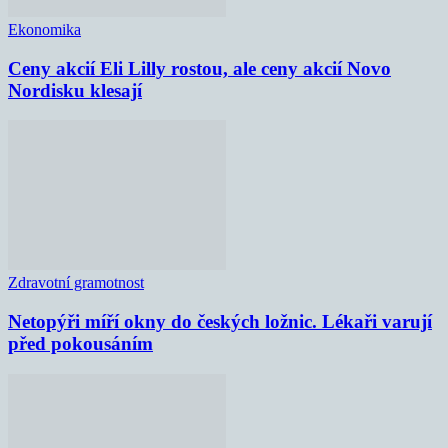
Ekonomika
Ceny akcií Eli Lilly rostou, ale ceny akcií Novo
Nordisku klesají
Zdravotní gramotnost
Netopýři míří okny do českých ložnic. Lékaři varují
před pokousáním