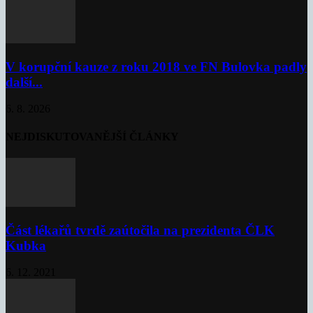
V korupční kauze z roku 2018 ve FN Bulovka padly
další...
6. 8. 2026
NEJDISKUTOVANĚJŠÍ ČLÁNKY
Část lékařů tvrdě zaútočila na prezidenta ČLK
Kubka
6. 12. 2021