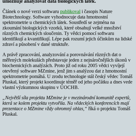
umožňuje analyzovat data biologických látek.
Článek o nové verzi softwaru
publikoval
i časopis Nature
Biotechnology. Software vyhodnocuje data hmotnostní
spektrometrie u chemických látek. Soustředí se zejména na
zkoumání biologických vzorků, které obsahují velké množství
různých chemických sloučenin. Ty vědci pomocí softwaru
identifikují a kvantifikují. Lépe pak rozumí jejich účinkům na lidské
zdraví a působení v dané struktuře.
A právě zpracování, analyzování a porovnávání různých dat o
měřených molekulách představuje jeden z nejnáročnějších úkonů v
biochemických analýzách. Proto již od roku 2005 vědci vyvíjejí
otevřený software MZmine, jenž jim s analýzou dat z hmotnostní
spektrometrie pomáhá. U zrodu technologie stál český vědec Tomáš
Pluskal, který projekt koordinuje téměř od jeho počátku a dnes vede
vlastní výzkumnou skupinu v ÚOCHB.
„Největší síla projektu MZmine je v mezinárodní komunitě expertů,
která se kolem projektu vytvořila. Na vědeckých konferencích mají
prezentace o MZmine vždy ohromný ohlas,“
říká o projektu Tomáš
Pluskal.