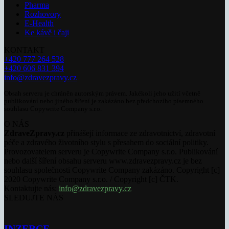
Pharma
Rozhovory
E-Health
Ke kávě i čaji
KONTAKT
+420 777 264 528
+420 606 831 394
info@zdravezpravy.cz
Obsah serveru je chráněn autorským právem. Jakékoli jeho užití včetně
publikování nebo jiného šíření je zakázáno bez předchozího písemného
souhlasu Copywrite Company s.r.o.
O NÁS
ZdraveZpravy.cz
přinášejí informace ze zdravotnictví, zdravotní
péče a zdravého životního stylu s přesahem do sociální politiky.
Provozovatelem serveru je Copywrite Company s.r.o. Publikování
nebo další šíření obsahu serveru www.zdravezpravy.cz je bez
souhlasu společnosti Copywrite Company zakázáno. Copyright [c]
2020 Copywrite Company s.r.o. / Copyright [c] ČTK.
Kontaktujte nás:
info@zdravezpravy.cz
SLEDUJTE NÁS
INZERCE