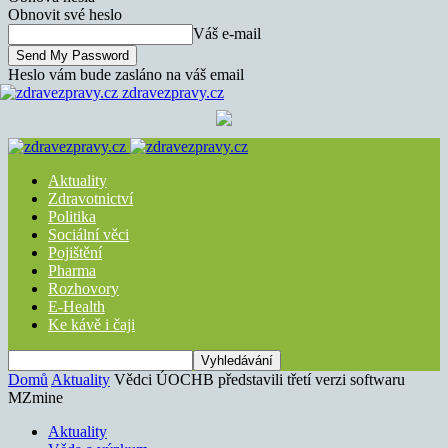
Obnovit své heslo
Váš e-mail
Heslo vám bude zasláno na váš email
zdravezpravy.cz
Aktuality
Zdravotnictví
Politika
Sociální věci
Pojištění
Pharma
Rozhovory
E-Health
Ke kávě i čaji
Domů
Aktuality
Vědci ÚOCHB představili třetí verzi softwaru
MZmine
Aktuality