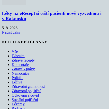
Léky na eRecept si čeští pacienti nově vyzvednou i
v Rakousku
5. 8. 2026
Načíst další
NEJČTENĚJŠÍ ČLÁNKY
Vše
E-health
Zdravé recepty
Komentáře
Zdravé Zprávy
Nemocnice
Politika
Léčiva
Zdravotní gramotnost
Zdravotní pojištění
Očkování a covid
Sociální pojištění
Lékárny
Podcasty