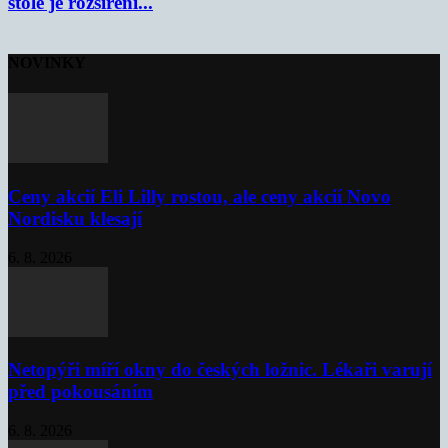
stole je rozšíření...
NOVINKY
Ceny akcií Eli Lilly rostou, ale ceny akcií Novo
Nordisku klesají
6. 8. 2026
Netopýři míří okny do českých ložnic. Lékaři varují
před pokousáním
6. 8. 2026