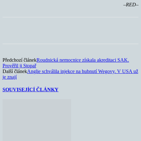
–RED–
Předchozí článek
Roudnická nemocnice získala akreditaci SAK.
Prověřil ji Stopař
Další článek
Anglie schválila injekce na hubnutí Wegovy. V USA už
je znají
SOUVISEJÍCÍ ČLÁNKY