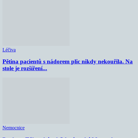
Léčiva
Pětina pacientů s nádorem plic nikdy nekouřila. Na
stole je rozšíření...
Nemocnice