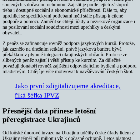
spojených s dočasnou ochranou. Zajistit je podle jejích zástupců
třeba i dostupné sociální a ekonomické příležitosti. Dále to, aby
uprchlíci se specifickými potřebami měli stále přístup k cílené
podpoře a pomoci. Zaměřit se chtějí úřady a neziskové organizace i
na posilování sociální soudržnosti mezi uprchlíky a českými
obyvateli.
Z peněz se zafinancuje rovněž podpora jazykových kurzů. Protože,
jak zaznělo na dnešním setkání, právě jazyková bariéra bývá
překážkou v plynulé integraci ukrajinských občanů. Proto se ze
slíbených peněz zajistí i větší přístup ke kurzům. Za důležité
považují donátoři rovněž zajištění odpovídajícího bydlení a podporu
mladistvým. Chtějí je více motivovat k navštěvování českých škol.
Jako první zdigitalizujeme akreditace,
říká šéfka IPVZ
Přesnější data přinese letošní
přeregistrace Ukrajinců
Od loňské únorové invaze na Ukrajinu udělily české úřady lidem z
Ukrajiny téměř půl milionu víz k dočasné ochraně. Letos platnost