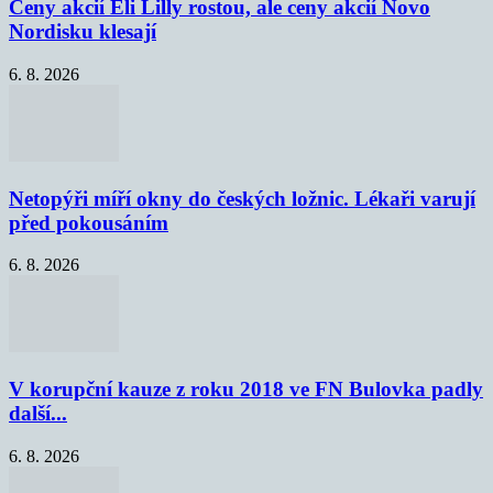
Ceny akcií Eli Lilly rostou, ale ceny akcií Novo
Nordisku klesají
6. 8. 2026
Netopýři míří okny do českých ložnic. Lékaři varují
před pokousáním
6. 8. 2026
V korupční kauze z roku 2018 ve FN Bulovka padly
další...
6. 8. 2026