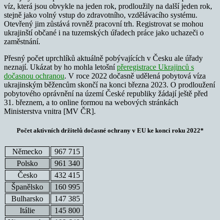
víz, která jsou obvykle na jeden rok, prodloužily na další jeden rok,
stejně jako volný vstup do zdravotního, vzdělávacího systému.
Otevřený jim zůstává rovněž pracovní trh. Registrovat se mohou
ukrajinští občané i na tuzemských úřadech práce jako uchazeči o
zaměstnání.
Přesný počet uprchlíků aktuálně pobývajících v Česku ale úřady
neznají. Ukázat by ho mohla letošní
přeregistrace Ukrajinců s
dočasnou ochranou
. V roce 2022 dočasně udělená pobytová víza
ukrajinským běžencům skončí na konci března 2023. O prodloužení
pobytového oprávnění na území České republiky žádají ještě před
31. březnem, a to online formou na webových stránkách
Ministerstva vnitra [MV ČR].
Počet aktivních držitelů dočasné ochrany v EU ke konci roku 2022*
Německo
967 715
Polsko
961 340
Česko
432 415
Španělsko
160 995
Bulharsko
147 385
Itálie
145 800