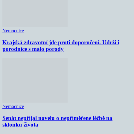
Nemocnice
Krajská zdravotní jde proti doporučení. Udrží i
porodnice s málo porody
Nemocnice
Senát nepřijal novelu o nepřiměřené léčbě na
sklonku života