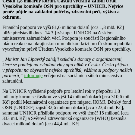
Česku 1,8 miliardy korun. Částku vyčíslil a zajistil Úřad
Vysokého komisaře OSN pro uprchlíky
–
UNHCR. Nejvíce
peněz půjde na základní potřeby, zdravotní péči, výživu a
ochranu.
Finanční podporu ve výši 81,6 milionu dolarů [cca 1,8 mld. Kč]
blíže představili dnes [14.3.] zástupci UNHCR na českém
ministerstvu zahraničních věcí. Podpora je součástí Regionálního
plánu reakce na ukrajinskou uprchlickou krizi pro Českou republiku
vytvořeným právě Úřadem Vysokého komisaře OSN pro uprchlíky.
„Ministr Jan Lipavský zahájil setkání s donory a organizacemi,
které se podílejí na zvládání vlny uprchlíků v Česku. Česko přijalo
v přepočtu na obyvatele nejvíce uprchlíků, vážíme si podpory našich
partnerů,“
informuje
veřejnost na sociálních sítích ministerstvo
zahraniční.
Na UNHCR vyčíslené podpoře pro letošní rok v přepočtu 1,8
miliardy korun se částkou ve výši 14 milionů dolarů [cca 310,6 mil.
Kč] podílí Mezinárodní organizace pro migraci [IOM]. Dětský fond
OSN [UNICEF] zajistí 32,6 milionu dolarů [cca 723,4 mil. Kč],
samotná UNHCR přislíbila podporu ve výši téměř 15 milionů [cca
333 mil. Kč] a Světová zdravotnická organizace [WHO] bezmála
dvacet milionů dolarů [cca 44,4 mil. Kč].