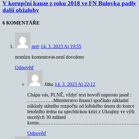
V korupční kauze z roku 2018 ve FN Bulovka padly
další obžaloby
6 KOMENTÁŘE
petr
14. 3. 2023 At 19:55
nemůzu komentovat-není dovoleno
Odpověď
Jitka
14. 3. 2023 At 22:12
Chápu vás, PLNĚ, vždyť text hovoří naprosto jasně :
…………….Ministerstvo financí spočítalo základní
náklady státního rozpočtu od loňského února do konce
letošního ledna na uprchlickou krizi z Ukrajiny ve výši
necelých 30 miliard
korun…………………………………………………
Odpověď