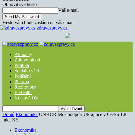
Obnovit své heslo
Váš e-mail
Heslo vám bude zasláno na váš email
zdravezpravy.cz
Aktuality
Zdravotnictví
Politika
Sociální věci
Pojištění
Pharma
Rozhovory
E-Health
Ke kávě i čaji
Domů
Ekonomika
UNHCR letos podpoří Ukrajince v Česku 1,8
mld. Kč
Ekonomika