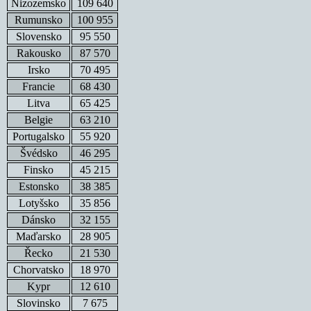
Nizozemsko
109 640
Rumunsko
100 955
Slovensko
95 550
Rakousko
87 570
Irsko
70 495
Francie
68 430
Litva
65 425
Belgie
63 210
Portugalsko
55 920
Švédsko
46 295
Finsko
45 215
Estonsko
38 385
Lotyšsko
35 856
Dánsko
32 155
Maďarsko
28 905
Řecko
21 530
Chorvatsko
18 970
Kypr
12 610
Slovinsko
7 675