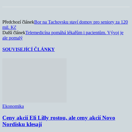
Předchozí článek
Bor na Tachovsku staví domov pro seniory za 120
mil. Kč
Další článek
Telemedicína pomáhá lékařům i pacientům. Vývoj je
ale pomalý
SOUVISEJÍCÍ ČLÁNKY
Ekonomika
Ceny akcií Eli Lilly rostou, ale ceny akcií Novo
Nordisku klesají