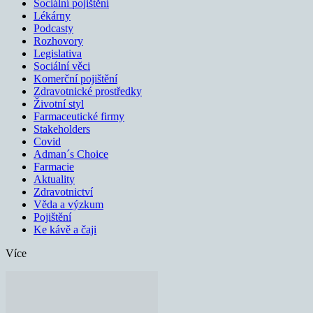
Sociální pojištění
Lékárny
Podcasty
Rozhovory
Legislativa
Sociální věci
Komerční pojištění
Zdravotnické prostředky
Životní styl
Farmaceutické firmy
Stakeholders
Covid
Adman´s Choice
Farmacie
Aktuality
Zdravotnictví
Věda a výzkum
Pojištění
Ke kávě a čaji
Více