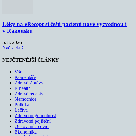
Léky na eRecept si čeští pacienti nově vyzvednou i
v Rakousku
5. 8. 2026
Načíst další
NEJČTENĚJŠÍ ČLÁNKY
Vše
Komentáře
Zdravé Zprávy
E-health
Zdravé recepty
Nemocnice
Politika
Léčiva
Zdravotní gramotnost
Zdravotní pojištění
Očkování a covid
Ekonomika