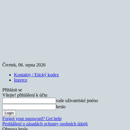
Čtvrtek, 06. srpna 2026
Kontakty / Etický kodex
Inzerce
Přihlásit se
Vítejte! přihlášení k účtu
vaše uživatelské jméno
heslo
Forgot your password? Get help
Prohlášení o zásadách ochrany osobních údajů
Obnova hesla