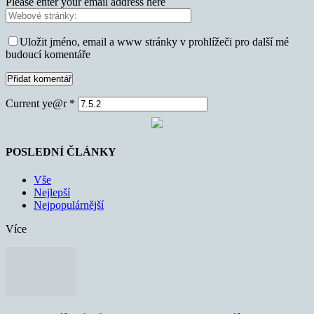
Please enter your email address here
Uložit jméno, email a www stránky v prohlížeči pro další mé
budoucí komentáře
Current ye@r
*
POSLEDNÍ ČLÁNKY
Vše
Nejlepší
Nejpopulárnější
Více