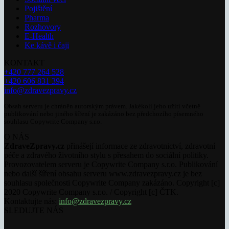
Pojištění
Pharma
Rozhovory
E-Health
Ke kávě i čaji
KONTAKT
+420 777 264 528
+420 606 831 394
info@zdravezpravy.cz
Obsah serveru je chráněn autorským právem. Jakékoli jeho užití včetně
publikování nebo jiného šíření je zakázáno bez předchozího písemného
souhlasu Copywrite Company s.r.o.
O NÁS
ZdraveZpravy.cz
přinášejí informace ze zdravotnictví, zdravotní
péče a zdravého životního stylu s přesahem do sociální politiky.
Provozovatelem serveru je Copywrite Company s.r.o. Publikování
nebo další šíření obsahu serveru www.zdravezpravy.cz je bez
souhlasu společnosti Copywrite Company zakázáno. Copyright [c]
2020 Copywrite Company s.r.o. / Copyright [c] ČTK.
Kontaktujte nás:
info@zdravezpravy.cz
SLEDUJTE NÁS