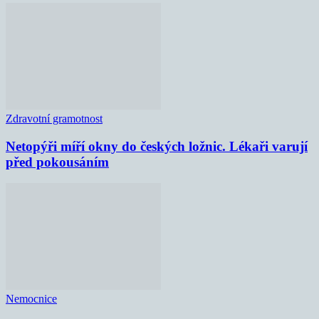
Zdravotní gramotnost
Netopýři míří okny do českých ložnic. Lékaři varují
před pokousáním
Nemocnice