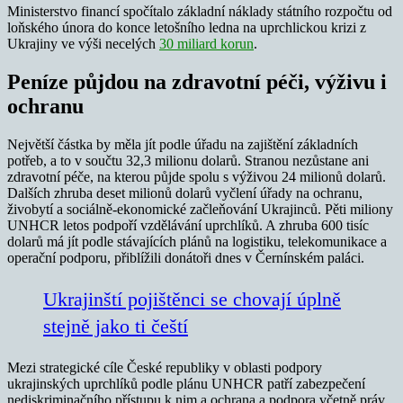
Ministerstvo financí spočítalo základní náklady státního rozpočtu od
loňského února do konce letošního ledna na uprchlickou krizi z
Ukrajiny ve výši necelých
30 miliard korun
.
Peníze půjdou na zdravotní péči, výživu i
ochranu
Největší částka by měla jít podle úřadu na zajištění základních
potřeb, a to v součtu 32,3 milionu dolarů. Stranou nezůstane ani
zdravotní péče, na kterou půjde spolu s výživou 24 milionů dolarů.
Dalších zhruba deset milionů dolarů vyčlení úřady na ochranu,
živobytí a sociálně-ekonomické začleňování Ukrajinců. Pěti miliony
UNHCR letos podpoří vzdělávání uprchlíků. A zhruba 600 tisíc
dolarů má jít podle stávajících plánů na logistiku, telekomunikace a
operační podporu, přiblížili donátoři dnes v Černínském paláci.
Ukrajinští pojištěnci se chovají úplně
stejně jako ti čeští
Mezi strategické cíle České republiky v oblasti podpory
ukrajinských uprchlíků podle plánu UNHCR patří zabezpečení
nediskriminačního přístupu k nim a ochrana a podpora včetně práv