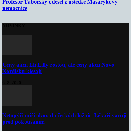
Profesor Táborský odešel z ústecké Masarykovy
nemocnice
NOVINKY
Ceny akcií Eli Lilly rostou, ale ceny akcií Novo
Nordisku klesají
6. 8. 2026
Netopýři míří okny do českých ložnic. Lékaři varují
před pokousáním