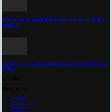
Ministr Válek ocenil domov pro seniory za 70 000
měsíčně
10. 3. 2023
To, co se stalo ve stomatologii, je šílená ostuda, říká
Milan...
5. 12. 2022
Hlavní rubriky
Aktuality
Zdravotnictví
Politika
Sociální věci