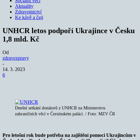
Sociální věci
Aktuality
Zdravotnictví
Ke kávě a čaji
UNHCR letos podpoří Ukrajince v Česku
1,8 mld. Kč
Od
zdravezpravy
-
14. 3. 2023
6
Dnešní setkání donátorů z UNHCR na Ministerstvu
zahraničních věcí v Černínském paláci. / Foto: MZV ČR
Pro letošní rok bude potřeba na zajištění pomoci Ukrajincům v