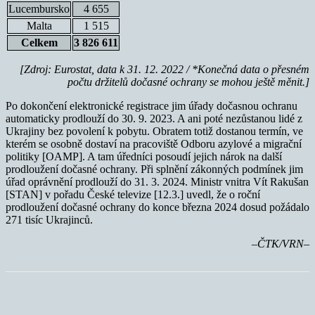
Lucembursko
4 655
Malta
1 515
Celkem
3 826 611
[Zdroj: Eurostat, data k 31. 12. 2022 / *Konečná data o přesném
počtu držitelů dočasné ochrany se mohou ještě měnit.]
Po dokončení elektronické registrace jim úřady dočasnou ochranu
automaticky prodlouží do 30. 9. 2023. A ani poté nezůstanou lidé z
Ukrajiny bez povolení k pobytu. Obratem totiž dostanou termín, ve
kterém se osobně dostaví na pracoviště Odboru azylové a migrační
politiky [OAMP]. A tam úředníci posoudí jejich nárok na další
prodloužení dočasné ochrany. Při splnění zákonných podmínek jim
úřad oprávnění prodlouží do 31. 3. 2024. Ministr vnitra Vít Rakušan
[STAN] v pořadu České televize [12.3.] uvedl, že o roční
prodloužení dočasné ochrany do konce března 2024 dosud požádalo
271 tisíc Ukrajinců.
–ČTK/VRN–