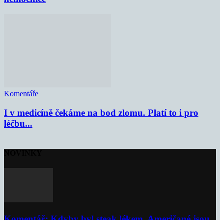
Komentáře
I v medicíně čekáme na bod zlomu. Platí to i pro
léčbu...
NOVINKY
Komentář: Kdyby byl steak lékem, Američané jsou