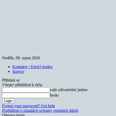
Neděle, 09. srpna 2026
Kontakty / Etický kodex
Inzerce
Přihlásit se
Vítejte! přihlášení k účtu
vaše uživatelské jméno
heslo
Forgot your password? Get help
Prohlášení o zásadách ochrany osobních údajů
Obnova hesla