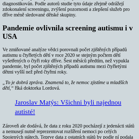
diagnostikován. Podle autorů studie tyto údaje zřejmě odrážejí
zdokonalení screeningu, zvýšení pozornosti a zlepšení služeb pro
dříve méně sledované dětské skupiny.
Pandemie ovlivnila screening autismu i v
USA
Ve zmiňované analýze vědci porovnali počet zjištěných případů
autismu u čtyřletých dětí v roce 2020 se stejným počtem dětí
vyšetřených o čtyři roky dříve. Šest měsíců předtím, než vypukla
pandemie, byl počet zjištěných případů autismu mezi čtyřletými
dětmi vyšší než před čtyřmi roky.
„To je dobrá zpráva. Znamená to, že nemoc zjistíme u mladších
dětí,“
říká doktorka Lordová.
Jaroslav Matýs: Všichni byli najednou
autisté!
Zároveň ale dodává, že data z roku 2020 pocházejí z jedenácti států
a nemusejí nutně reprezentovat rozšíření nemoci po celých
Spojených státech. Teprve data z ostatních států by podle ní podala