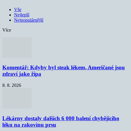
Vše
Nejlepší
Nejpopulárnější
Více
Komentář: Kdyby byl steak lékem, Američané jsou
zdraví jako řípa
8. 8. 2026
Lékárny dostaly dalších 6 000 balení chybějícího
léku na rakovinu prsu