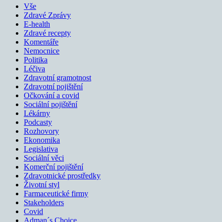
Vše
Zdravé Zprávy
E-health
Zdravé recepty
Komentáře
Nemocnice
Politika
Léčiva
Zdravotní gramotnost
Zdravotní pojištění
Očkování a covid
Sociální pojištění
Lékárny
Podcasty
Rozhovory
Ekonomika
Legislativa
Sociální věci
Komerční pojištění
Zdravotnické prostředky
Životní styl
Farmaceutické firmy
Stakeholders
Covid
Adman´s Choice