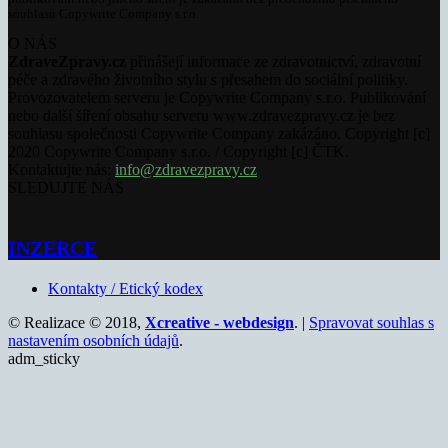
souhlasu Copywrite Company s.r.o.
O NÁS
ZdraveZpravy.cz
přinášejí informace ze zdravotnictví, zdravotní
péče a zdravého životního stylu s přesahem do sociální politiky.
Provozovatelem serveru je Copywrite Company s.r.o. Publikování
nebo další šíření obsahu serveru www.zdravezpravy.cz je bez
souhlasu společnosti Copywrite Company zakázáno. Copyright [c]
2020 Copywrite Company s.r.o. / Copyright [c] ČTK.
Kontaktujte nás:
info@zdravezpravy.cz
SLEDUJTE NÁS
INZERCE
Kontakty / Etický kodex
© Realizace © 2018,
Xcreative - webdesign
. |
Spravovat souhlas s
nastavením osobních údajů
.
adm_sticky