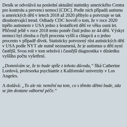
Deník se odvolává na poslední aktuální statistiky amerického Centra
pro kontrolu a prevenci nemocí [CDC]. Podle nich případů autismu
u amerických dětí v letech 2018 až 2020 přibylo a potvrzuje se tak
dlouhotrvající trend. Odhady CDC hovoří o tom, že v roce 2020
trpělo autismem v USA jedno z šestatřiceti dětí ve věku osmi let.
Přičemž ještě v roce 2018 tento poměr činil jedno ze 44 dětí. Výskyt
nemoci byl zhruba o čtyři procenta vyšší u chlapců a o jedno
procento v případě dívek. Statisticky potvrzený růst autistických dětí
v USA podle NYT ale nutně neznamená, že je autismus u dětí nyní
častější. Svou roli v tom sehrává i časnější diagnostika v důsledku
vyššího počtu vyšetření.
„Domnívám se, že to bude spíše z tohoto důvodu,“
říká Catherine
Lordová, profesorka psychiatrie z Kalifornské univerzity v Los
Angeles.
A dodává:
„To ale nic nemění na tom, co s těmito dětmi bude, zda
se jim dostane odborné péče.“