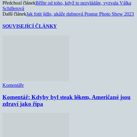
Předchozí článek
Běžte od toho, když to nezvládáte, vyzvala Válka
Schillerová
Další článek
Jak fotit jídlo, ukáže dubnová Prague Photo Show 2023
SOUVISEJÍCÍ ČLÁNKY
Komentáře
Komentář: Kdyby byl steak lékem, Američané jsou
zdraví jako řípa