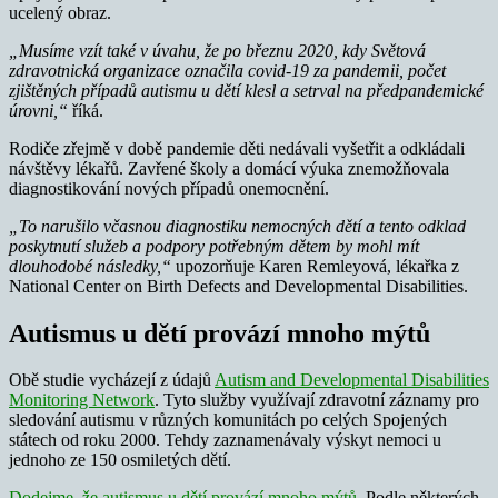
ucelený obraz.
„Musíme vzít také v úvahu, že po březnu 2020, kdy Světová
zdravotnická organizace označila covid-19 za pandemii, počet
zjištěných případů autismu u dětí klesl a setrval na předpandemické
úrovni,“
říká.
Rodiče zřejmě v době pandemie děti nedávali vyšetřit a odkládali
návštěvy lékařů. Zavřené školy a domácí výuka znemožňovala
diagnostikování nových případů onemocnění.
„To narušilo včasnou diagnostiku nemocných dětí a tento odklad
poskytnutí služeb a podpory potřebným dětem by mohl mít
dlouhodobé následky,“
upozorňuje Karen Remleyová, lékařka z
National Center on Birth Defects and Developmental Disabilities.
Autismus u dětí provází mnoho mýtů
Obě studie vycházejí z údajů
Autism and Developmental Disabilities
Monitoring Network
. Tyto služby využívají zdravotní záznamy pro
sledování autismu v různých komunitách po celých Spojených
státech od roku 2000. Tehdy zaznamenávaly výskyt nemoci u
jednoho ze 150 osmiletých dětí.
Dodejme, že autismus u dětí provází mnoho mýtů
. Podle některých