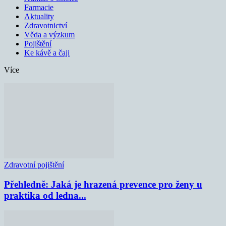
Farmacie
Aktuality
Zdravotnictví
Věda a výzkum
Pojištění
Ke kávě a čaji
Více
Zdravotní pojištění
Přehledně: Jaká je hrazená prevence pro ženy u
praktika od ledna...