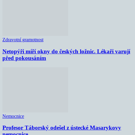
Zdravotní gramotnost
Netopýři míří okny do českých ložnic. Lékaři varují
před pokousáním
Nemocnice
Profesor Táborský odešel z ústecké Masarykovy
nemocnice