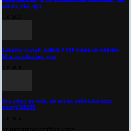
zdraví jako řípa
8. 8. 2026
Lékárny dostaly dalších 6 000 balení chybějícího
léku na rakovinu prsu
7. 8. 2026
Bez helmy na kolo, ale ani na koloběžku nelez,
varuje BESIP
7. 8. 2026
NEJDISKUTOVANĚJŠÍ ČLÁNKY