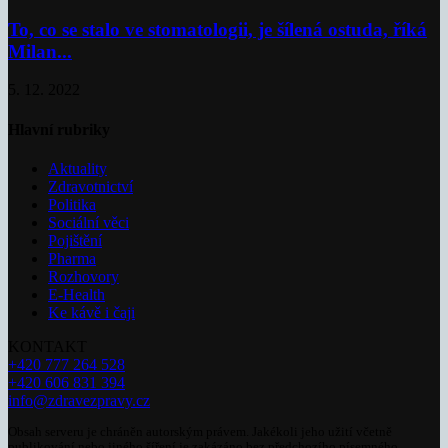
To, co se stalo ve stomatologii, je šílená ostuda, říká
Milan...
5. 12. 2022
Hlavní rubriky
Aktuality
Zdravotnictví
Politika
Sociální věci
Pojištění
Pharma
Rozhovory
E-Health
Ke kávě i čaji
KONTAKT
+420 777 264 528
+420 606 831 394
info@zdravezpravy.cz
Obsah serveru je chráněn autorským právem. Jakékoli jeho užití včetně
publikování nebo jiného šíření je zakázáno bez předchozího písemného