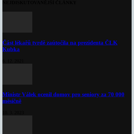
NEJDISKUTOVANĚJŠÍ ČLÁNKY
Část lékařů tvrdě zaútočila na prezidenta ČLK
Kubka
6. 12. 2021
Ministr Válek ocenil domov pro seniory za 70 000
měsíčně
10. 3. 2023