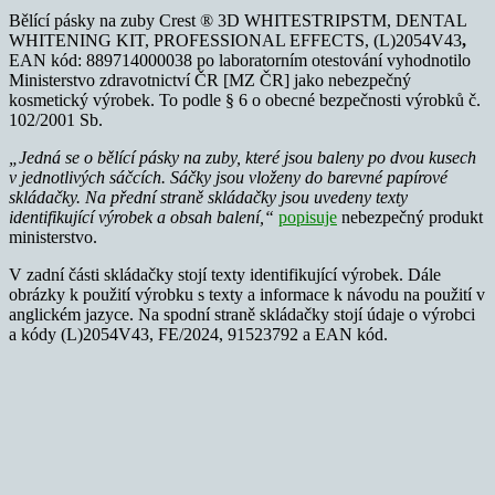
Bělící pásky na zuby Crest ® 3D WHITESTRIPSTM, DENTAL
WHITENING KIT, PROFESSIONAL EFFECTS, (L)2054V43
,
EAN kód: 889714000038 po laboratorním otestování vyhodnotilo
Ministerstvo zdravotnictví ČR [MZ ČR] jako nebezpečný
kosmetický výrobek. To podle § 6 o obecné bezpečnosti výrobků č.
102/2001 Sb.
„
Jedná se o bělící pásky na zuby, které jsou baleny po dvou kusech
v jednotlivých sáčcích. Sáčky jsou vloženy do barevné papírové
skládačky. Na přední straně skládačky jsou uvedeny texty
identifikující výrobek a obsah balení,“
popisuje
nebezpečný produkt
ministerstvo.
V zadní části skládačky stojí texty identifikující výrobek. Dále
obrázky k použití výrobku s texty a informace k návodu na použití v
anglickém jazyce. Na spodní straně skládačky stojí údaje o výrobci
a kódy (L)2054V43, FE/2024, 91523792 a EAN kód.