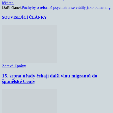
lékáren
Další článek
Pochyby o reformě psychiatrie se vrátily jako bumerang
SOUVISEJÍCÍ ČLÁNKY
Zdravé Zprávy
15. srpna úřady čekají další vlnu migrantů do
španělské Ceuty