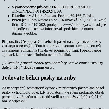
Výrobce/Země původu:
PROCTER & GAMBLE,
CINCINNATI OH 45202/ USA
Distributor
: Allegro Poznan, Poznan 60-166, Polsko
Prodejce
: Libro watches s.r.o., Beskydská 151, 741 01 Nový
Jičín. IČO: 04101502, prodejna: www.1hodinky.cz. Prodejce
už podle ministerstva informoval spotřebitele o nutnosti
stažení výrobku.
Při použití výše popsaných bělících pásků na zuby může dle MZ
ČR dojít k toxickým účinkům peroxidu vodíku, které mohou být
zvýrazněny aplikací na [již dříve] poraněnou tkáň. I opakovanou
aplikací, konzumací alkoholu nebo u kuřáků.
„V krajním případě mohou tyto podmínky vést ke vzniku rakoviny
dutiny ústní,“
dodává ministerstvo.
Jedovaté bělící pásky na zuby
Za nebezpečný kosmetický výrobek ministerstvo jmenované bělící
pásky vyhodnotilo poté, kdy laboratorní vyšetření prokázalo obsah
peroxidů v přepočtu na peroxid vodíku v množství 8,92 ± 0,71 %
hm. v přípravku.