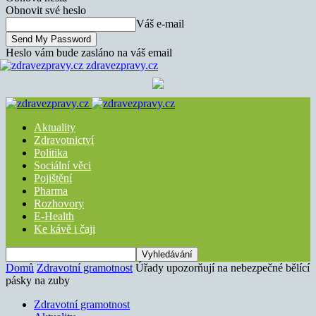
Obnovit své heslo
Váš e-mail
Heslo vám bude zasláno na váš email
zdravezpravy.cz
Aktuality
Zdravotnictví
Politika
Sociální věci
Pojištění
Pharma
Rozhovory
E-Health
Ke kávě i čaji
Domů
Zdravotní gramotnost
Úřady upozorňují na nebezpečné bělící
pásky na zuby
Zdravotní gramotnost