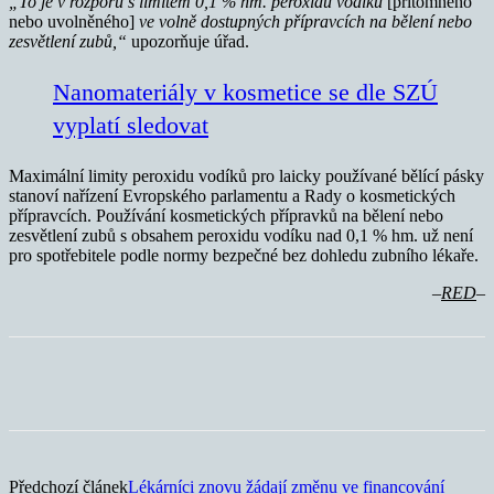
„To je v rozporu s limitem 0,1 % hm. peroxidu vodíku
[přítomného
nebo uvolněného]
ve volně dostupných přípravcích na bělení nebo
zesvětlení zubů,“
upozorňuje úřad.
Nanomateriály v kosmetice se dle SZÚ
vyplatí sledovat
Maximální limity peroxidu vodíků pro laicky používané bělící pásky
stanoví nařízení Evropského parlamentu a Rady o kosmetických
přípravcích. Používání kosmetických přípravků na bělení nebo
zesvětlení zubů s obsahem peroxidu vodíku nad 0,1 % hm. už není
pro spotřebitele podle normy bezpečné bez dohledu zubního lékaře.
–
RED
–
Předchozí článek
Lékárníci znovu žádají změnu ve financování