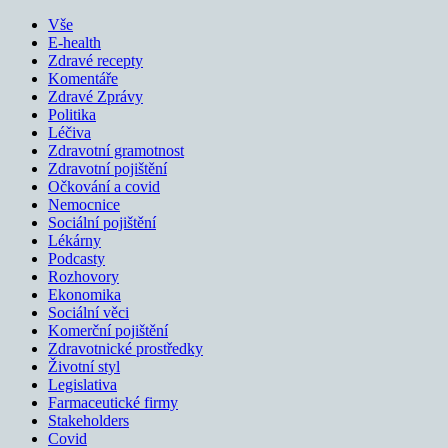
Vše
E-health
Zdravé recepty
Komentáře
Zdravé Zprávy
Politika
Léčiva
Zdravotní gramotnost
Zdravotní pojištění
Očkování a covid
Nemocnice
Sociální pojištění
Lékárny
Podcasty
Rozhovory
Ekonomika
Sociální věci
Komerční pojištění
Zdravotnické prostředky
Životní styl
Legislativa
Farmaceutické firmy
Stakeholders
Covid