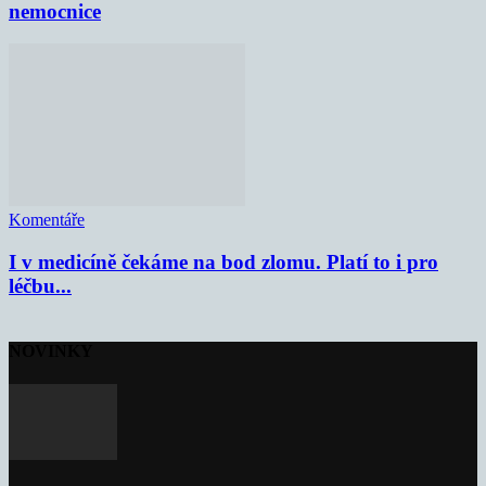
nemocnice
Komentáře
I v medicíně čekáme na bod zlomu. Platí to i pro
léčbu...
NOVINKY