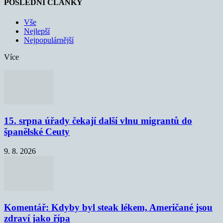
POSLEDNÍ ČLÁNKY
Vše
Nejlepší
Nejpopulárnější
Více
15. srpna úřady čekají další vlnu migrantů do
španělské Ceuty
9. 8. 2026
Komentář: Kdyby byl steak lékem, Američané jsou
zdraví jako řípa