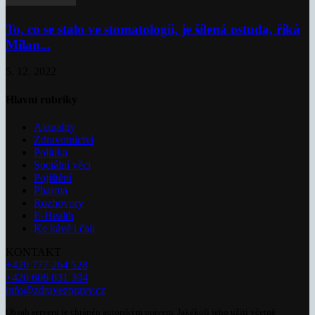
To, co se stalo ve stomatologii, je šílená ostuda, říká
Milan...
5. 12. 2022
Hlavní rubriky
Aktuality
Zdravotnictví
Politika
Sociální věci
Pojištění
Pharma
Rozhovory
E-Health
Ke kávě i čaji
KONTAKT
+420 777 264 528
+420 606 831 394
info@zdravezpravy.cz
Obsah serveru je chráněn autorským právem. Jakékoli jeho užití včetně