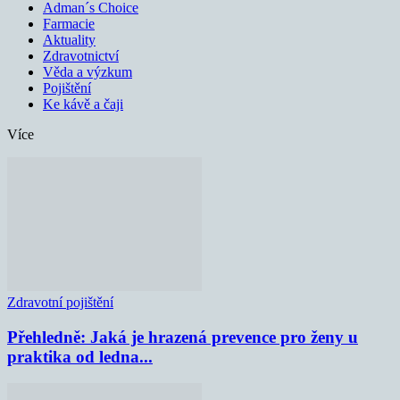
Adman´s Choice
Farmacie
Aktuality
Zdravotnictví
Věda a výzkum
Pojištění
Ke kávě a čaji
Více
Zdravotní pojištění
Přehledně: Jaká je hrazená prevence pro ženy u
praktika od ledna...