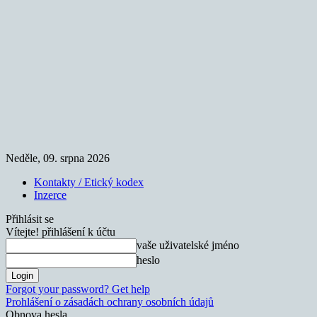
Neděle, 09. srpna 2026
Kontakty / Etický kodex
Inzerce
Přihlásit se
Vítejte! přihlášení k účtu
vaše uživatelské jméno
heslo
Forgot your password? Get help
Prohlášení o zásadách ochrany osobních údajů
Obnova hesla