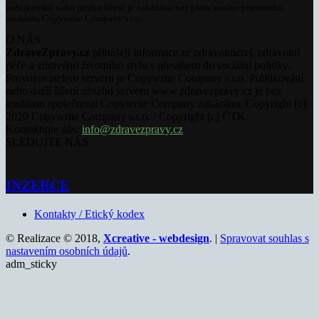
publikování nebo jiného šíření je zakázáno bez předchozího písemného
souhlasu Copywrite Company s.r.o.
O NÁS
ZdraveZpravy.cz
přinášejí informace ze zdravotnictví, zdravotní
péče a zdravého životního stylu s přesahem do sociální politiky.
Provozovatelem serveru je Copywrite Company s.r.o. Publikování
nebo další šíření obsahu serveru www.zdravezpravy.cz je bez
souhlasu společnosti Copywrite Company zakázáno. Copyright [c]
2020 Copywrite Company s.r.o. / Copyright [c] ČTK.
Kontaktujte nás:
info@zdravezpravy.cz
SLEDUJTE NÁS
INZERCE
Kontakty / Etický kodex
© Realizace © 2018,
Xcreative - webdesign
. |
Spravovat souhlas s
nastavením osobních údajů
.
adm_sticky