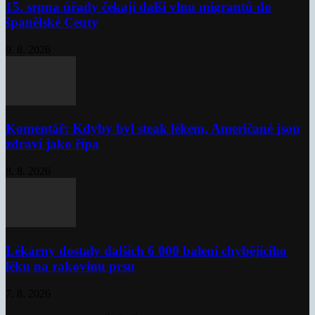
15. srpna úřady čekají další vlnu migrantů do
španělské Ceuty
9. 8. 2026
Komentář: Kdyby byl steak lékem, Američané jsou
zdraví jako řípa
8. 8. 2026
Lékárny dostaly dalších 6 000 balení chybějícího
léku na rakovinu prsu
7. 8. 2026