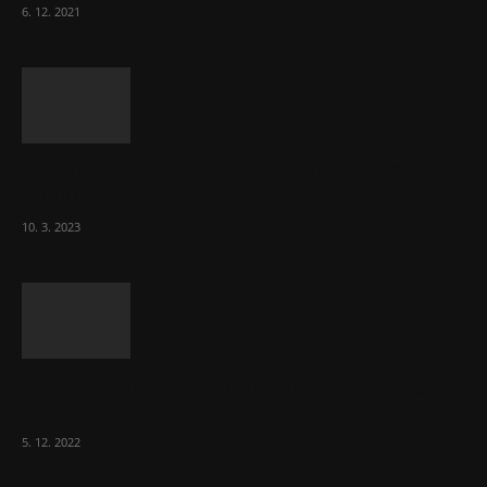
6. 12. 2021
Ministr Válek ocenil domov pro seniory za
70 000 měsíčně
10. 3. 2023
To, co se stalo ve stomatologii, je šílená
ostuda, říká Milan...
5. 12. 2022