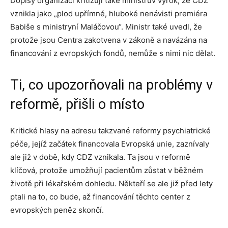
Dopisy organizací kritizují také ministrův výrok, že CDZ
vznikla jako „plod upřímné, hluboké nenávisti premiéra
Babiše s ministryní Maláčovou“. Ministr také uvedl, že
protože jsou Centra zakotvena v zákoně a navázána na
financování z evropských fondů, nemůže s nimi nic dělat.
Ti, co upozorňovali na problémy v
reformě, přišli o místo
Kritické hlasy na adresu takzvané reformy psychiatrické
péče, jejíž začátek financovala Evropská unie, zaznívaly
ale již v době, kdy CDZ vznikala. Ta jsou v reformě
klíčová, protože umožňují pacientům zůstat v běžném
životě při lékařském dohledu. Někteří se ale již před lety
ptali na to, co bude, až financování těchto center z
evropských peněz skončí.