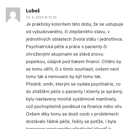
Luboš
23. 4. 2023 At 12:25
Je prakticky koloritem této doby, že se ustupuje
od vybudovaného, či zlepšeného stavu, v
jednotlivých oblastech života státu i jednotlivce.
Psychiatrická péče a práce s pacienty či
ohroženými skupinami se stává znovu
popelkou, údajně pod tlakem financí. Chtělo by
se tomu věřit, či s tímto souhlasit, ovšem není
tomu tak a nemuselo by být tomu tak.
Předně, směr, kterým se vydala psychiatrie, co
do zlidštění péče o pacienty i klienty je správný,
byly nastaveny mnohé systémové mantinely,
což pochopitelně poněkud na finance mělo vliv.
Ovšem díky tomu se dosti osob v problémech
dostávalo řádné péče, řešily se potíže, i byla
koncepce postupného předávání klientů k