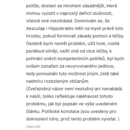
potíže, dostaví se mnohem zásadnější, které
mohou vyústit v naprostý deficit slušnosti,
včetně oné mezilidské. Domnívám se, že
Aesculap i Hippokratés měli na mysli právě tuto
hrozbu, pokud formovali zásady pomoci a léčby.
Osobně bych neměl problém, užít hole, rostlé
poněkud silněji, nežli oné od otce léčby, k
pohnání oněch kompetentních politiků, byl bych
ovšem označen za nevyrovnaného jedince,
tedy ponoukám tuto možnost jiným, jistě také
nadmíru rozezleným občanům.
(Zveřejněný názor není neslušný ani nenabádá
k násilí, toliko reflektuje naléhavost tohoto
problému, jak byl popsán ve výše uvedeném
článku. Politické konotace jsou uvedeny pro
dokreslení toho, proč tento problém vyvstal. )
Odpověď