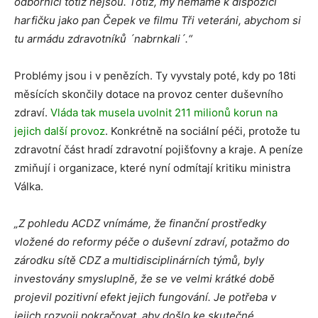
odborníci totiž nejsou. Totiž, my nemáme k dispozici
harfičku jako pan Čepek ve filmu Tři veteráni, abychom si
tu armádu zdravotníků ´nabrnkali´.“
Problémy jsou i v penězích. Ty vyvstaly poté, kdy po 18ti
měsících skončily dotace na provoz center duševního
zdraví.
Vláda tak musela uvolnit 211 milionů korun na
jejich další provoz
. Konkrétně na sociální péči, protože tu
zdravotní část hradí zdravotní pojišťovny a kraje. A peníze
zmiňují i organizace, které nyní odmítají kritiku ministra
Válka.
„Z pohledu ACDZ vnímáme, že finanční prostředky
vložené do reformy péče o duševní zdraví, potažmo do
zárodku sítě CDZ a multidisciplinárních týmů, byly
investovány smysluplně, že se ve velmi krátké době
projevil pozitivní efekt jejich fungování. Je potřeba v
jejich rozvoji pokračovat, aby došlo ke skutečné