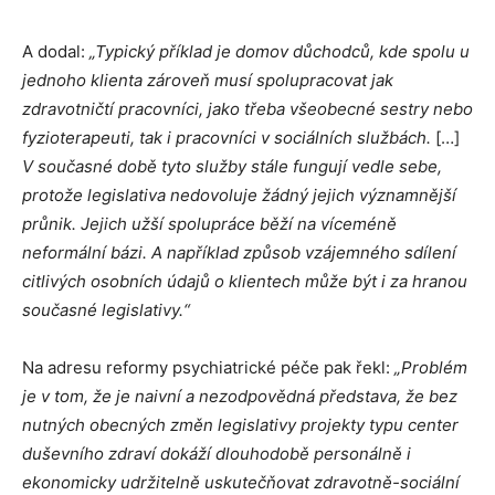
A dodal:
„Typický příklad je domov důchodců, kde spolu u
jednoho klienta zároveň musí spolupracovat jak
zdravotničtí pracovníci, jako třeba všeobecné sestry nebo
fyzioterapeuti, tak i pracovníci v sociálních službách.
[…]
V současné době tyto služby stále fungují vedle sebe,
protože legislativa nedovoluje žádný jejich významnější
průnik. Jejich užší spolupráce běží na víceméně
neformální bázi. A například způsob vzájemného sdílení
citlivých osobních údajů o klientech může být i za hranou
současné legislativy.“
Na adresu reformy psychiatrické péče pak řekl:
„Problém
je v tom, že je naivní a nezodpovědná představa, že bez
nutných obecných změn legislativy projekty typu center
duševního zdraví dokáží dlouhodobě personálně i
ekonomicky udržitelně uskutečňovat zdravotně-sociální