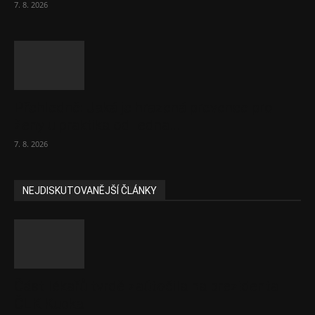
7. 8. 2026
Přehledně: Jaká je hrazená prevence pro
ženy u praktika od ledna...
7. 8. 2026
NEJDISKUTOVANĚJŠÍ ČLÁNKY
Část lékařů tvrdě zaútočila na prezidenta
ČLK Kubka