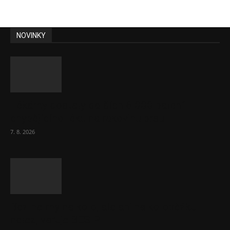
NOVINKY
Lékárny dostaly dalších 6 000 balení
chybějícího léku na rakovinu prsu
7. 8. 2026
Bez helmy na kolo, ale ani na koloběžku
nelez, varuje BESIP