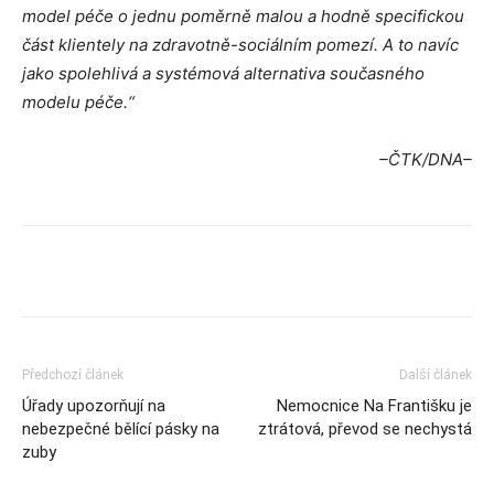
model péče o jednu poměrně malou a hodně specifickou
část klientely na zdravotně-sociálním pomezí. A to navíc
jako spolehlivá a systémová alternativa současného
modelu péče.“
–ČTK/DNA–
Předchozí článek
Další článek
Úřady upozorňují na
Nemocnice Na Františku je
nebezpečné bělící pásky na
ztrátová, převod se nechystá
zuby