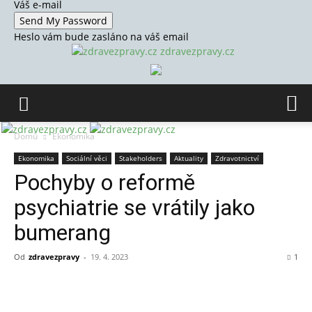
Váš e-mail
Heslo vám bude zasláno na váš email
zdravezpravy.cz
Domů
Ekonomika
Ekonomika
Sociální věci
Stakeholders
Aktuality
Zdravotnictví
Pochyby o reformě
psychiatrie se vrátily jako
bumerang
Od
zdravezpravy
-
19. 4. 2023
1