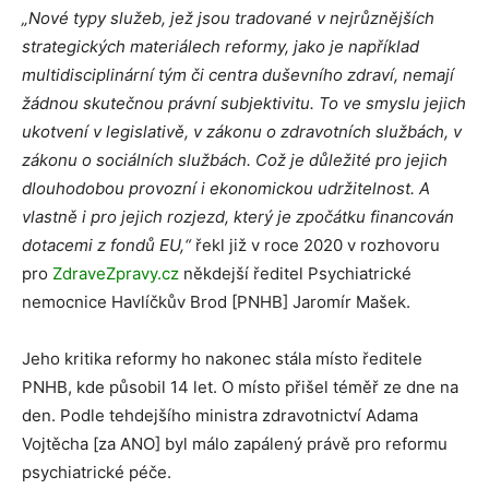
„Nové typy služeb, jež jsou tradované v nejrůznějších
strategických materiálech reformy, jako je například
multidisciplinární tým či centra duševního zdraví, nemají
žádnou skutečnou právní subjektivitu. To ve smyslu jejich
ukotvení v legislativě, v zákonu o zdravotních službách, v
zákonu o sociálních službách. Což je důležité pro jejich
dlouhodobou provozní i ekonomickou udržitelnost. A
vlastně i pro jejich rozjezd, který je zpočátku financován
dotacemi z fondů EU,“
řekl již v roce 2020 v rozhovoru
pro
ZdraveZpravy.cz
někdejší ředitel Psychiatrické
nemocnice Havlíčkův Brod [PNHB] Jaromír Mašek.
Jeho kritika reformy ho nakonec stála místo ředitele
PNHB, kde působil 14 let. O místo přišel téměř ze dne na
den. Podle tehdejšího ministra zdravotnictví Adama
Vojtěcha [za ANO] byl málo zapálený právě pro reformu
psychiatrické péče.