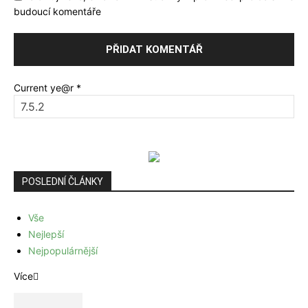
budoucí komentáře
Current ye@r
*
POSLEDNÍ ČLÁNKY
Vše
Nejlepší
Nejpopulárnější
Více