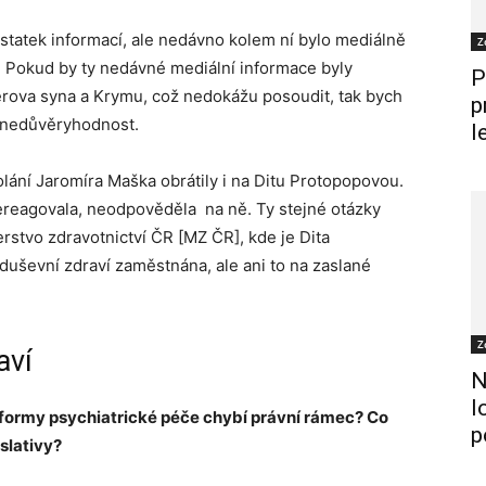
atek informací, ale nedávno kolem ní bylo mediálně
Z
u. Pokud by ty nedávné mediální informace byly
P
érova syna a Krymu, což nedokážu posoudit, tak bych
p
í nedůvěryhodnost.
l
lání Jaromíra Maška obrátily i na Ditu Protopopovou.
 nereagovala, neodpověděla na ně. Ty stejné otázky
erstvo zdravotnictví ČR [MZ ČR], kde je Dita
duševní zdraví zaměstnána, ale ani to na zaslané
Z
aví
N
l
eformy psychiatrické péče chybí právní rámec? Co
p
slativy?