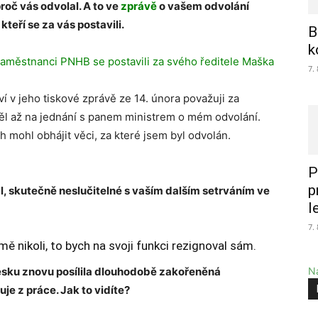
oč vás odvolal. A to ve
zprávě
o vašem odvolání
eří se za vás postavili.
B
k
aměstnanci PNHB se postavili za svého ředitele Maška
7.
 v jeho tiskové zprávě ze 14. února považuji za
děl až na jednání s panem ministrem o mém odvolání.
 mohl obhájit věci, za které jsem byl odvolán.
P
p
al, skutečně neslučitelné s vaším dalším setrváním ve
l
7.
ě nikoli, to bych na svoji funkci rezignoval sám.
Česku znovu posílila dlouhodobě zakořeněná
Na
je z práce. Jak to vidíte?