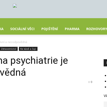
KA
SOCIÁLNÍ VĚCI
POJIŠTĚNÍ
PHARMA
ROZHOVOR
aivní a nezodpovědná
Zdravotnictví
Ke kávě a čaji
a psychiatrie je
ovědná
0
Ví