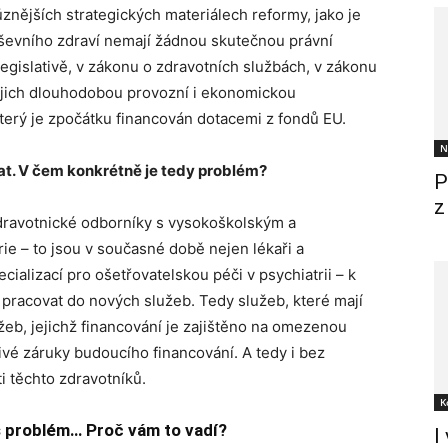
ůznějších strategických materiálech reformy, jako je
duševního zdraví nemají žádnou skutečnou právní
 legislativě, v zákonu o zdravotních službách, v zákonu
 jejich dlouhodobou provozní i ekonomickou
, který je zpočátku financován dotacemi z fondů EU.
N
nat. V čem konkrétně je tedy problém?
P
z
zdravotnické odborníky s vysokoškolským a
ie – to jsou v současné době nejen lékaři a
ializací pro ošetřovatelskou péči v psychiatrii – k
 pracovat do nových služeb. Tedy služeb, které mají
užeb, jejichž financování je zajištěno na omezenou
ivé záruky budoucího financování. A tedy i bez
i těchto zdravotníků.
K
áš problém… Proč vám to vadí?
I