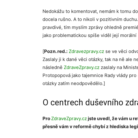
Nedokážu to komentovat, nemám k tomu dost
docela rušno. A to nikoli v pozitivním duch
pravdivé, tím myslím zprávy ohledně premi
jako problematickou spíše viděl její moráln
[
Pozn. red.:
Zdravezpravy.cz
se ve věci odvo
Zaslaly ji k dané věci otázky, tak na ně ale
následně
ZdraveZpravy.cz
zaslaly na Minist
Protopopová jako tajemnice Rady vlády pro 
otázky zatím neodpovědělo.]
O centrech duševního zdr
Pro
ZdraveZpravy.cz
jste uvedl, že vám u r
přesně vám v reformě chybí z hlediska legi