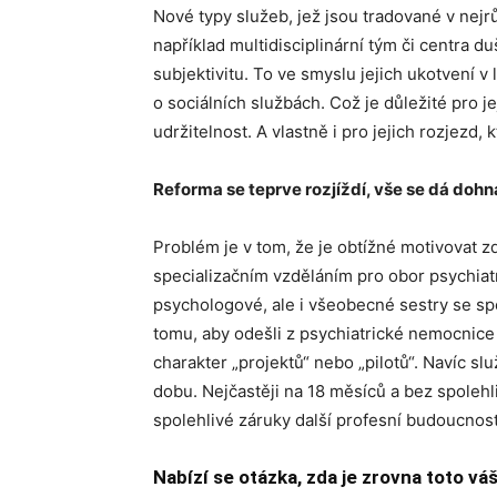
Nové typy služeb, jež jsou tradované v nejr
například multidisciplinární tým či centra 
subjektivitu. To ve smyslu jejich ukotvení v
o sociálních službách. Což je důležité pro
udržitelnost. A vlastně i pro jejich rozjezd
Reforma se teprve rozjíždí, vše se dá doh
Problém je v tom, že je obtížné motivovat 
specializačním vzděláním pro obor psychiatr
psychologové, ale i všeobecné sestry se spec
tomu, aby odešli z psychiatrické nemocnice
charakter „projektů“ nebo „pilotů“. Navíc sl
dobu. Nejčastěji na 18 měsíců a bez spolehl
spolehlivé záruky další profesní budoucnost
Nabízí se otázka, zda je zrovna toto v