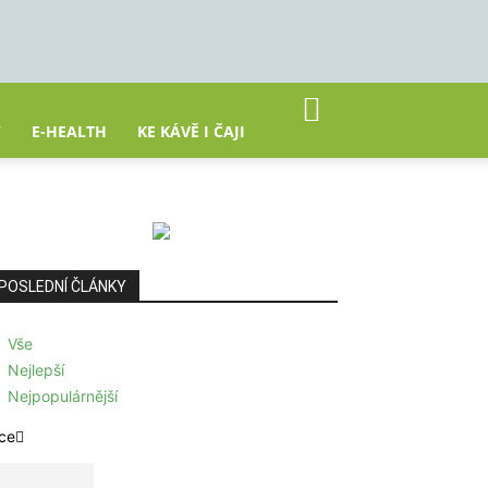
Y
E-HEALTH
KE KÁVĚ I ČAJI
POSLEDNÍ ČLÁNKY
Vše
Nejlepší
Nejpopulárnější
ce