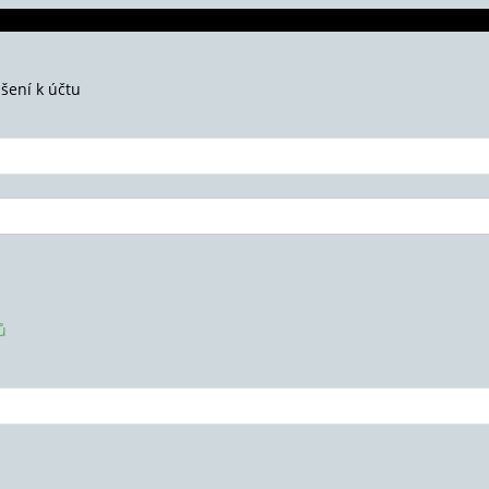
ášení k účtu
ů