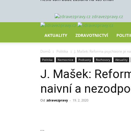
zdravezpravy.cz
AKTUALITY
ZDRAVOTNICTVÍ
POLITI
Domů
Politika
J. Mašek: Reforma psychiatrie je n
Politika
Nemocnice
Podcasty
Rozhovory
Aktuality
J. Mašek: Reform
naivní a nezodp
Od
zdravezpravy
-
19. 2. 2020
Sdílet