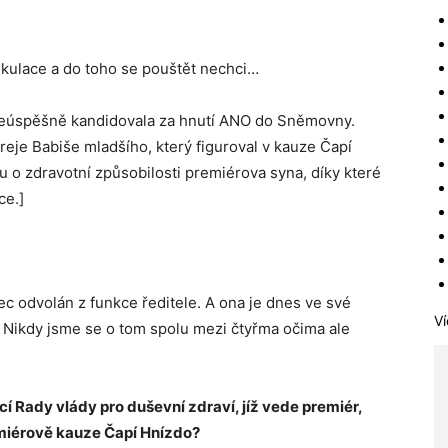
ekulace a do toho se pouštět nechci…
neúspěšně kandidovala za hnutí ANO do Sněmovny.
dreje Babiše mladšího, který figuroval v kauze Čapí
vu o zdravotní způsobilosti premiérova syna, díky které
ce.]
ec odvolán z funkce ředitele. A ona je dnes ve své
Ví
. Nikdy jsme se o tom spolu mezi čtyřma očima ale
icí Rady vlády pro duševní zdraví, jíž vede premiér,
emiérově kauze Čapí Hnízdo?