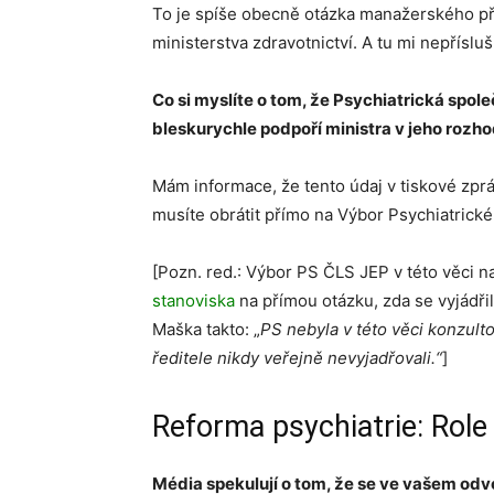
To je spíše obecně otázka manažerského př
ministerstva zdravotnictví. A tu mi nepřísluš
Co si myslíte o tom, že Psychiatrická spol
bleskurychle podpoří ministra v jeho rozho
Mám informace, že tento údaj v tiskové zpráv
musíte obrátit přímo na Výbor Psychiatrick
[Pozn. red.: Výbor PS ČLS JEP v této věci n
stanoviska
na přímou otázku, zda se vyjádři
Maška takto: „
PS nebyla v této věci konzulto
ředitele nikdy veřejně nevyjadřovali.“
]
Reforma psychiatrie: Role
Média spekulují o tom, že se ve vašem odv