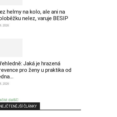
ez helmy na kolo, ale ani na
oloběžku nelez, varuje BESIP
 8. 2026
řehledně: Jaká je hrazená
revence pro ženy u praktika od
edna...
 8. 2026
číst další
NEJČTENĚJŠÍ ČLÁNKY