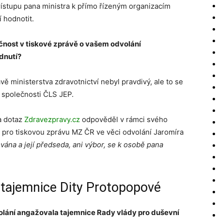
ístupu pana ministra k přímo řízeným organizacím
í hodnotit.
ečnost v tiskové zprávě o vašem odvolání
dnutí?
ě ministerstva zdravotnictví nebyl pravdivý, ale to se
é společnosti ČLS JEP.
a dotaz
Zdravezpravy.cz
odpověděl v rámci svého
l pro tiskovou zprávu MZ ČR ve věci odvolání Jaromíra
vána a její předseda, ani výbor, se k osobě pana
 tajemnice Dity Protopopové
olání angažovala tajemnice Rady vlády pro duševní