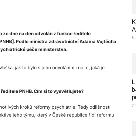
K
A
a ze dne na den odvolán z funkce ředitele
8.
PNHB]. Podle ministra zdravotnictví Adama Vojtěcha
ychiatrické péče ministerstva.
aška, jak to bylo s jeho odvoláním i na to, jaká je
L
b
ředitele PNHB. Čím si to vysvětlujete?
p
7.
otlivých kroků reformy psychiatrie. Tedy odlišností
ktive jeho týmu, který v České republice řídí reformu