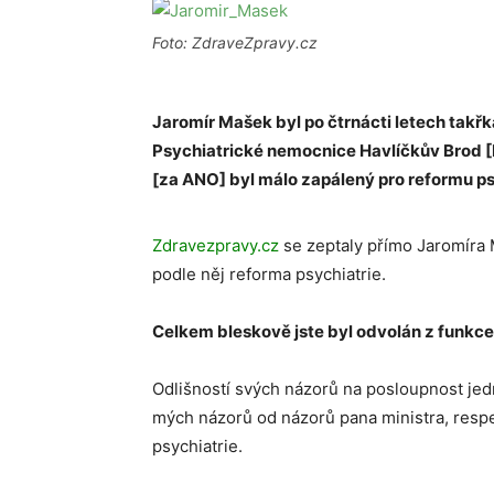
Foto: ZdraveZpravy.cz
Jaromír Mašek byl po čtrnácti letech takřk
Psychiatrické nemocnice Havlíčkův Brod [
[za ANO] byl málo zapálený pro reformu ps
Zdravezpravy.cz
se zeptaly přímo Jaromíra M
podle něj reforma psychiatrie.
Celkem bleskově jste byl odvolán z funkce 
Odlišností svých názorů na posloupnost jedn
mých názorů od názorů pana ministra, respe
psychiatrie.