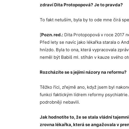
zdraví Dita Protopopová?
Je to pravda?
To fakt netuším, byla by to ode mne čirá sp
[
Pozn. red.:
Dita Protopopová v roce 2017 
Před lety se navíc jako lékařka starala o An
hnízdo. Byla to ona, která vypracovala zprá
neměl být Babiš ml. stíhán v kauze svého ot
Rozcházíte se s jejími názory na reformu?
Těžko říci, zřejmě ano, když jsem byl nakon
funkci faktickým lídrem reformy psychiatrie
podrobněji nebavili.
Jak hodnotíte to, že se stala vládní tajemn
zrovna lékařka, která se angažovala v pr