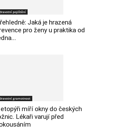
dravotní pojištění
řehledně: Jaká je hrazená
revence pro ženy u praktika od
edna...
dravotní gramotnost
etopýři míří okny do českých
ožnic. Lékaři varují před
okousáním