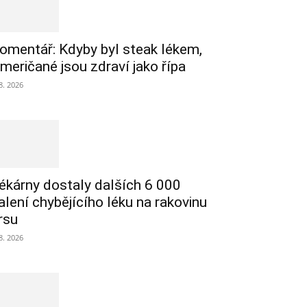
omentář: Kdyby byl steak lékem,
meričané jsou zdraví jako řípa
 8. 2026
ékárny dostaly dalších 6 000
alení chybějícího léku na rakovinu
rsu
 8. 2026