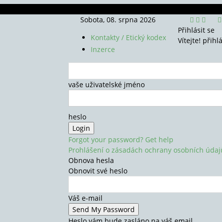
Sobota, 08. srpna 2026
Přihlásit se
Kontakty / Etický kodex
Vítejte! přihl
Inzerce
vaše uživatelské jméno
heslo
Forgot your password? Get help
Prohlášení o zásadách ochrany osobních údaj
Obnova hesla
Obnovit své heslo
Váš e-mail
Heslo vám bude zasláno na váš email