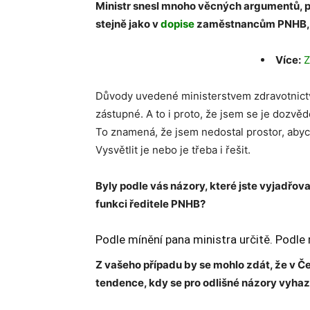
Ministr snesl mnoho věcných argumentů, pr
stejně jako v
dopise
zaměstnancům PNHB, kt
Více:
Z
Důvody uvedené ministerstvem zdravotnictví
zástupné. A to i proto, že jsem se je dozvě
To znamená, že jsem nedostal prostor, abych
Vysvětlit je nebo je třeba i řešit.
Byly podle vás názory, které jste vyjadřov
funkci ředitele PNHB?
Podle mínění pana ministra určitě. Podle m
Z vašeho případu by se mohlo zdát, že v 
tendence, kdy se pro odlišné názory vyhazu