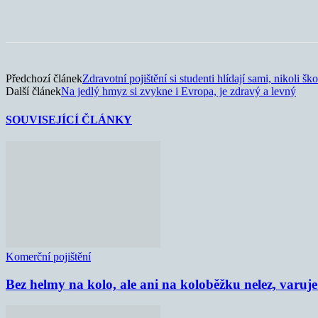
Sdílet
Předchozí článek
Zdravotní pojištění si studenti hlídají sami, nikoli ško
Další článek
Na jedlý hmyz si zvykne i Evropa, je zdravý a levný
SOUVISEJÍCÍ ČLÁNKY
Komerční pojištění
Bez helmy na kolo, ale ani na koloběžku nelez, varu