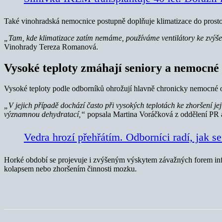
Také vinohradská nemocnice postupně doplňuje klimatizace do prostor,
„Tam, kde klimatizace zatím nemáme, používáme ventilátory ke zvýšení
Vinohrady Tereza Romanová.
Vysoké teploty zmáhají seniory a nemocné
Vysoké teploty podle odborníků ohrožují hlavně chronicky nemocné o
„V jejich případě dochází často při vysokých teplotách ke zhoršení j
významnou dehydratací,“
popsala Martina Voráčková z oddělení PR 
Vedra hrozí přehřátím. Odborníci radí, jak 
Horké období se projevuje i zvýšeným výskytem závažných forem infe
kolapsem nebo zhoršením činnosti mozku.