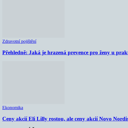
Zdravotní pojištění
Přehledně: Jaká je hrazená prevence pro ženy u prak
Ekonomika
Ceny akcií Eli Lilly rostou, ale ceny akcií Novo Nordi