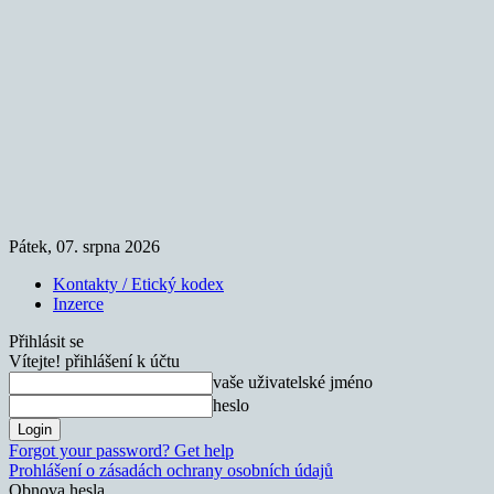
Pátek, 07. srpna 2026
Kontakty / Etický kodex
Inzerce
Přihlásit se
Vítejte! přihlášení k účtu
vaše uživatelské jméno
heslo
Forgot your password? Get help
Prohlášení o zásadách ochrany osobních údajů
Obnova hesla