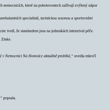
ch nemocnicích, které na pohotovostech zažívají zvýšený nápor
 ambulantních specialistů, turistickou sezonou a sportovními
ic tvrdí, že standardem jsou na jednotkách intenzivní péče.
 Zinke.
terý v Nemocnici Na Homolce aktuálně probíhá,“
uvedla mluvčí
,“
popsala.