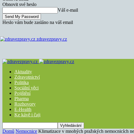
Obnovit své heslo
Váš e-mail
Heslo vám bude zasláno na váš email
zdravezpravy.cz
Aktuality
Zdravotnictví
Politika
Sociální věci
Pojištění
Pharma
Rozhovory
E-Health
Ke kávě i čaji
Domů
Nemocnice
Klimatizace v mnohých pražských nemocnicích ne