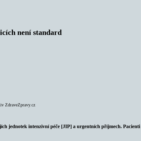
cích není standard
hiv ZdraveZpravy.cz
 jednotek intenzivní péče [JIP] a urgentních příjmech. Pacienti t