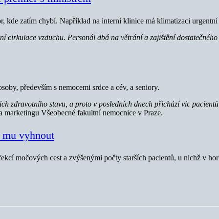
 kde zatím chybí. Například na interní klinice má klimatizaci urgentní
 cirkulace vzduchu. Personál dbá na větrání a zajištění dostatečného 
soby, především s nemocemi srdce a cév, a seniory.
ejich zdravotního stavu, a proto v posledních dnech přichází víc pacie
a marketingu Všeobecné fakultní nemocnice v Praze.
se mu vyhnout
kcí močových cest a zvýšenými počty starších pacientů, u nichž v ho