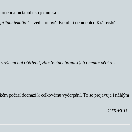
 příjem a metabolická jednotka.
příjmu tekutin,“
uvedla mluvčí Fakultní nemocnice Královské
ntů s dýchacími obtížemi, zhoršením chronických onemocnění a s
rkém počasí dochází k celkovému vyčerpání. To se projevuje i náhlým
–ČTK/RED–