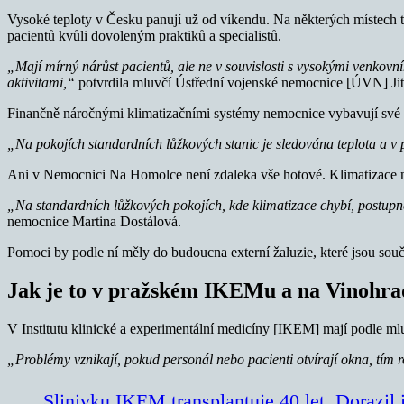
Vysoké teploty v Česku panují už od víkendu. Na některých místech t
pacientů kvůli dovoleným praktiků a specialistů.
„Mají mírný nárůst pacientů, ale ne v souvislosti s vysokými venkovní
aktivitami,“
potvrdila mluvčí Ústřední vojenské nemocnice [ÚVN] Jitk
Finančně náročnými klimatizačními systémy nemocnice vybavují své pr
„Na pokojích standardních lůžkových stanic je sledována teplota a v
Ani v Nemocnici Na Homolce není zdaleka vše hotové. Klimatizace n
„Na standardních lůžkových pokojích, kde klimatizace chybí, postupn
nemocnice Martina Dostálová.
Pomoci by podle ní měly do budoucna externí žaluzie, které jsou souč
Jak je to v pražském IKEMu a na Vinohra
V Institutu klinické a experimentální medicíny [IKEM] mají podle ml
„Problémy vznikají, pokud personál nebo pacienti otvírají okna, tím 
Slinivku IKEM transplantuje 40 let. Dorazil 