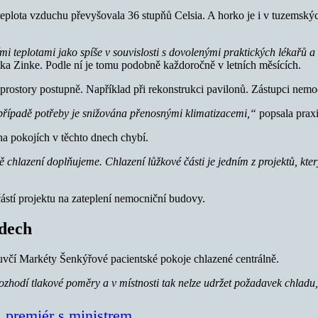
eplota vzduchu převyšovala 36 stupňů Celsia. A horko je i v tuzemský
mi teplotami jako spíše v souvislosti s dovolenými praktických lékařů a
a Zinke. Podle ní je tomu podobně každoročně v letních měsících.
ostory postupně. Například při rekonstrukci pavilonů. Zástupci nemocn
 případě potřeby je snižována přenosnými klimatizacemi,“
popsala praxi
a pokojích v těchto dnech chybí.
ě chlazení doplňujeme. Chlazení lůžkové části je jedním z projektů, k
ástí projektu na zateplení nemocniční budovy.
dech
uvčí Markéty Šenkýřové pacientské pokoje chlazené centrálně.
rozhodí tlakové poměry a v místnosti tak nelze udržet požadavek chladu
i premiér s ministrem