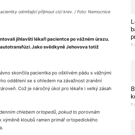
ientky odmítající přijmout cizí krev. / Foto: Nemocnice
L
b
p
ovali jihlavští lékaři pacientce po vážném úrazu.
7.
 i autotransfúzi. Jako svědkyně Jehovova totiž
ávno skončila pacientka po ošklivém pádu s vážnými
ého oddělení se s ohledem na závažnost zranění
B
ároveň. Což je náročný úkol pro lékaře i velký zásah
k
7.
 denním chlebem ortopedů, pokud to porovnám
 k výměně kloubů ramen primář ortopedického
a.