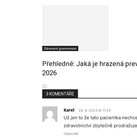
Zdravotní gramotnost
Přehledně: Jaká je hrazená pre
2026
3 KOMENTÁŘE
Karel
28. 9. 2023 At 11:24
Už jen to že tato pacientka nechc
zdravotnictví zbytečně prodražuje
Odpověď