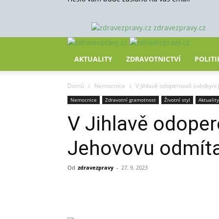
zdravezpravy.cz
AKTUALITY
ZDRAVOTNICTVÍ
POLITI
Domů
Nemocnice
V Jihlavě odoperovali svědkyni 
Nemocnice
Zdravotní gramotnost
Životní styl
Aktuality
V Jihlavě odoper
Jehovovu odmítají
Od
zdravezpravy
-
27. 9. 2023
Sdílet