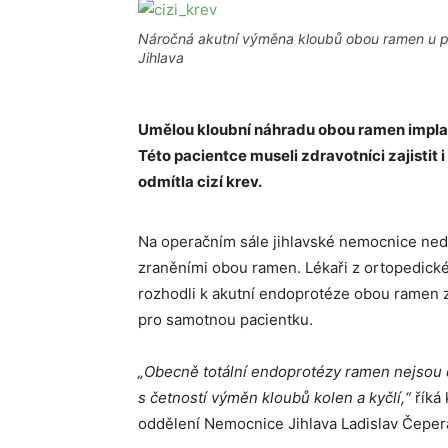
Náročná akutní výměna kloubů obou ramen u pac
Jihlava
Umělou kloubní náhradu obou ramen implant
Této pacientce museli zdravotníci zajistit
odmítla cizí krev.
Na operačním sále jihlavské nemocnice ned
zraněními obou ramen. Lékaři z ortopedick
rozhodli k akutní endoprotéze obou ramen z
pro samotnou pacientku.
„Obecně totální endoprotézy ramen nejsou
s četností výměn kloubů kolen a kyčlí,“
říká
oddělení Nemocnice Jihlava Ladislav Čeper