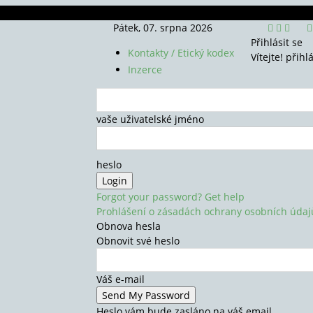
Pátek, 07. srpna 2026
Přihlásit se
Kontakty / Etický kodex
Vítejte! přihl
Inzerce
vaše uživatelské jméno
heslo
Forgot your password? Get help
Prohlášení o zásadách ochrany osobních údaj
Obnova hesla
Obnovit své heslo
Váš e-mail
Heslo vám bude zasláno na váš email