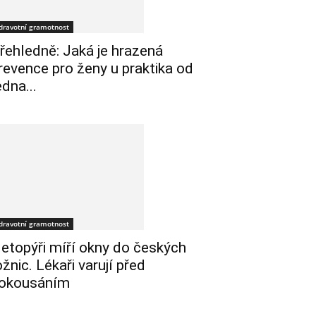
dravotní gramotnost
řehledně: Jaká je hrazená
revence pro ženy u praktika od
edna...
dravotní gramotnost
etopýři míří okny do českých
ožnic. Lékaři varují před
okousáním