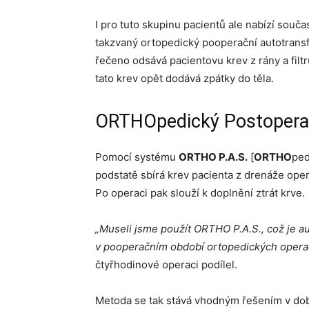
I pro tuto skupinu pacientů ale nabízí sou
takzvaný ortopedický pooperační autotrans
řečeno odsává pacientovu krev z rány a filtru
tato krev opět dodává zpátky do těla.
ORTHOpedický Postoperač
Pomocí systému
ORTHO P.A.S.
[
ORTHO
pe
podstatě sbírá krev pacienta z drenáže oper
Po operaci pak slouží k doplnění ztrát krve.
„Museli jsme použít ORTHO P.A.S., což je 
v pooperačním období ortopedických operac
čtyřhodinové operaci podílel.
Metoda se tak stává vhodným řešením v dobá