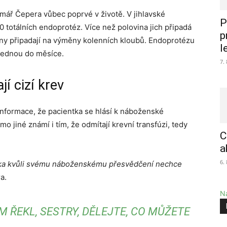
imář Čepera vůbec poprvé v životě. V jihlavské
P
 totálních endoprotéz. Více než polovina jich připadá
p
ony připadají na výměny kolenních kloubů. Endoprotézu
l
 jednou do měsíce.
7.
í cizí krev
informace, že pacientka se hlásí k náboženské
o jiné známí i tím, že odmítají krevní transfúzi, tedy
C
a
6.
entka kvůli svému náboženskému přesvědčení nechce
a.
Na
 ŘEKL, SESTRY, DĚLEJTE, CO MŮŽETE