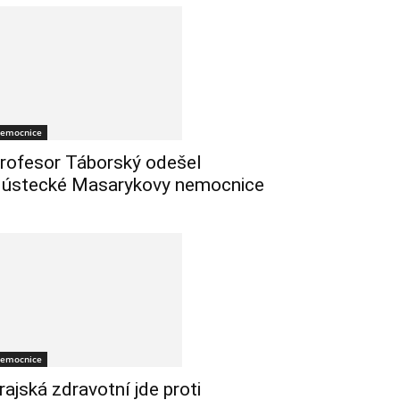
emocnice
rofesor Táborský odešel
 ústecké Masarykovy nemocnice
emocnice
rajská zdravotní jde proti