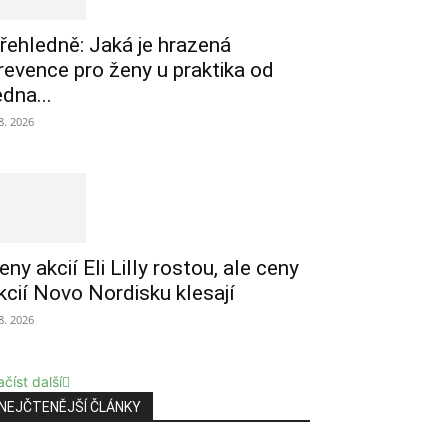
řehledně: Jaká je hrazená
revence pro ženy u praktika od
edna...
 8. 2026
eny akcií Eli Lilly rostou, ale ceny
kcií Novo Nordisku klesají
 8. 2026
číst další
NEJČTENĚJŠÍ ČLÁNKY