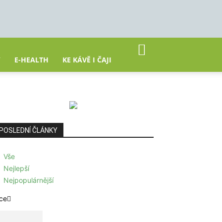
Y
E-HEALTH
KE KÁVĚ I ČAJI
POSLEDNÍ ČLÁNKY
Vše
Nejlepší
Nejpopulárnější
ce