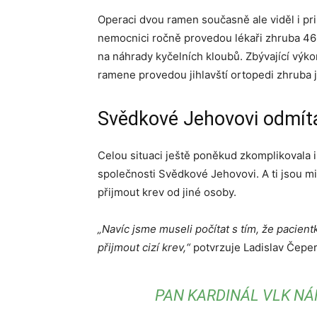
Operaci dvou ramen současně ale viděl i pr
nemocnici ročně provedou lékaři zhruba 460
na náhrady kyčelních kloubů. Zbývající výk
ramene provedou jihlavští ortopedi zhruba
Svědkové Jehovovi odmítaj
Celou situaci ještě poněkud zkomplikovala 
společnosti Svědkové Jehovovi. A ti jsou mim
přijmout krev od jiné osoby.
„Navíc jsme museli počítat s tím, že paci
přijmout cizí krev,“
potvrzuje Ladislav Čeper
PAN KARDINÁL VLK NÁM