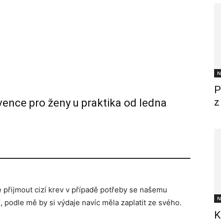
N
P
z
vence pro ženy u praktika od ledna
e přijmout cizí krev v případě potřeby se našemu
N
, podle mě by si výdaje navíc měla zaplatit ze svého.
K