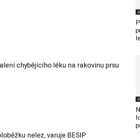
Z
P
p
l
alení chybějícího léku na rakovinu prsu
Z
N
l
p
oloběžku nelez, varuje BESIP