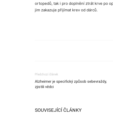
ortopedů, tak i pro doplnění ztrát krve po
jim zakazuje přijímat krev od dárců.
Sdílet
Předchozí článek
Alzheimer je specifický způsob sebevraždy,
zjistili vědci
SOUVISEJÍCÍ ČLÁNKY