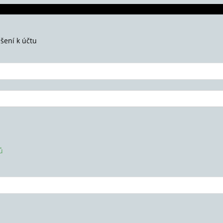
ášení k účtu
ů