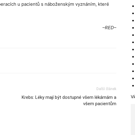
 operacích u pacientů s náboženským vyznáním, které
–RED–
Další článek
Ví
Krebs: Léky mají být dostupné všem lékárnám a
všem pacientům