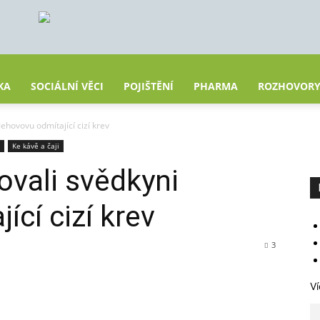
KA
SOCIÁLNÍ VĚCI
POJIŠTĚNÍ
PHARMA
ROZHOVOR
Jehovovu odmítající cizí krev
Ke kávě a čaji
ovali svědkyni
cí cizí krev
3
Ví