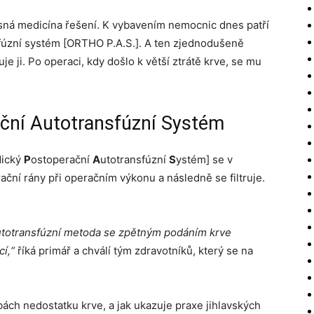
časná medicína řešení. K vybavením nemocnic dnes patří
fúzní systém [ORTHO P.A.S.]. A ten zjednodušeně
je ji. Po operaci, kdy došlo k větší ztrátě krve, se mu
ní Autotransfúzní Systém
dický
P
ostoperační
A
utotransfúzní
S
ystém] se v
ační rány při operačním výkonu a následně se filtruje.
autotransfúzní metoda se zpětným podáním krve
í,“
říká primář a chválí tým zdravotníků, který se na
ch nedostatku krve, a jak ukazuje praxe jihlavských