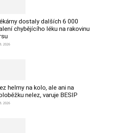
ékárny dostaly dalších 6 000
alení chybějícího léku na rakovinu
rsu
 8. 2026
ez helmy na kolo, ale ani na
oloběžku nelez, varuje BESIP
 8. 2026