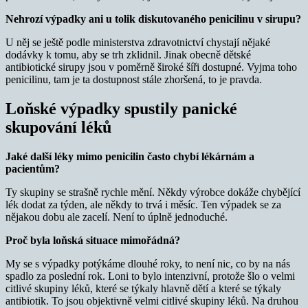
Nehrozí výpadky ani u tolik diskutovaného penicilinu v sirupu?
U něj se ještě podle ministerstva zdravotnictví chystají nějaké
dodávky k tomu, aby se trh zklidnil. Jinak obecně dětské
antibiotické sirupy jsou v poměrně široké šíři dostupné. Vyjma toho
penicilinu, tam je ta dostupnost stále zhoršená, to je pravda.
Loňské výpadky spustily panické
skupování léků
Jaké další léky mimo penicilin často chybí lékárnám a
pacientům?
Ty skupiny se strašně rychle mění. Někdy výrobce dokáže chybějící
lék dodat za týden, ale někdy to trvá i měsíc. Ten výpadek se za
nějakou dobu ale zacelí. Není to úplně jednoduché.
Proč byla loňská situace mimořádná?
My se s výpadky potýkáme dlouhé roky, to není nic, co by na nás
spadlo za poslední rok. Loni to bylo intenzivní, protože šlo o velmi
citlivé skupiny léků, které se týkaly hlavně dětí a které se týkaly
antibiotik. To jsou objektivně velmi citlivé skupiny léků. Na druhou