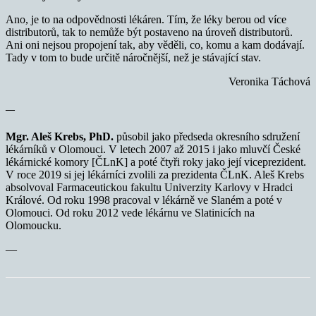
Ano, je to na odpovědnosti lékáren. Tím, že léky berou od více
distributorů, tak to nemůže být postaveno na úroveň distributorů.
Ani oni nejsou propojení tak, aby věděli, co, komu a kam dodávají.
Tady v tom to bude určitě náročnější, než je stávající stav.
Veronika Táchová
—
Mgr. Aleš Krebs, PhD.
působil jako předseda okresního sdružení
lékárníků v Olomouci. V letech 2007 až 2015 i jako mluvčí České
lékárnické komory [ČLnK] a poté čtyři roky jako její viceprezident.
V roce 2019 si jej lékárníci zvolili za prezidenta ČLnK. Aleš Krebs
absolvoval Farmaceutickou fakultu Univerzity Karlovy v Hradci
Králové. Od roku 1998 pracoval v lékárně ve Slaném a poté v
Olomouci. Od roku 2012 vede lékárnu ve Slatinicích na
Olomoucku.
—