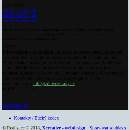
KONTAKT
+420 777 264 528
+420 606 831 394
info@zdravezpravy.cz
Obsah serveru je chráněn autorským právem. Jakékoli jeho užití včetně
publikování nebo jiného šíření je zakázáno bez předchozího písemného
souhlasu Copywrite Company s.r.o.
O NÁS
ZdraveZpravy.cz
přinášejí informace ze zdravotnictví, zdravotní
péče a zdravého životního stylu s přesahem do sociální politiky.
Provozovatelem serveru je Copywrite Company s.r.o. Publikování
nebo další šíření obsahu serveru www.zdravezpravy.cz je bez
souhlasu společnosti Copywrite Company zakázáno. Copyright [c]
2020 Copywrite Company s.r.o. / Copyright [c] ČTK.
Kontaktujte nás:
info@zdravezpravy.cz
SLEDUJTE NÁS
INZERCE
Kontakty / Etický kodex
© Realizace © 2018,
Xcreative - webdesign
. |
Spravovat souhlas s