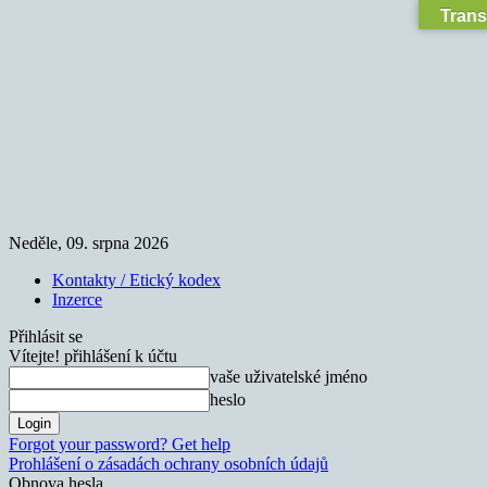
Trans
Neděle, 09. srpna 2026
Kontakty / Etický kodex
Inzerce
Přihlásit se
Vítejte! přihlášení k účtu
vaše uživatelské jméno
heslo
Forgot your password? Get help
Prohlášení o zásadách ochrany osobních údajů
Obnova hesla