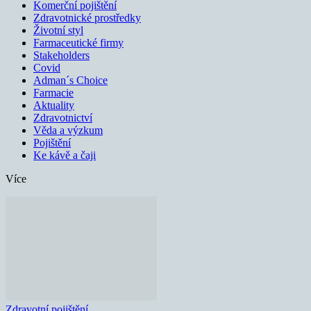
Komerční pojištění
Zdravotnické prostředky
Životní styl
Farmaceutické firmy
Stakeholders
Covid
Adman´s Choice
Farmacie
Aktuality
Zdravotnictví
Věda a výzkum
Pojištění
Ke kávě a čaji
Více
Zdravotní pojištění