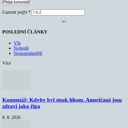
Current ye@r
*
POSLEDNÍ ČLÁNKY
Vše
Nejlepší
Nejpopulárnější
Více
Komentář: Kdyby byl steak lékem, Američané jsou
zdraví jako řípa
8. 8. 2026