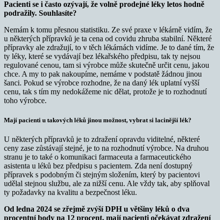
Pacienti se i často ozývají, že volně prodejné léky letos hodně
podražily. Souhlasíte?
Nemám k tomu přesnou statistiku. Ze své praxe v lékárně vidím, že
u některých přípravků je ta cena od covidu zhruba stabilní. Některé
přípravky ale zdražují, to v těch lékárnách vidíme. Je to dané tím, že
ty léky, které se vydávají bez lékařského předpisu, tak ty nejsou
regulované cenou, tam si výrobce může skutečně určit cenu, jakou
chce. A my to pak nakoupíme, nemáme v podstatě žádnou jinou
šanci. Pokud se výrobce rozhodne, že na daný lék uplatní vyšší
cenu, tak s tím my nedokážeme nic dělat, protože je to rozhodnutí
toho výrobce.
Mají pacienti u takových léků jinou možnost, vybrat si lacinější lék?
U některých přípravků je to zdražení opravdu viditelné, některé
ceny zase zůstávají stejné, je to na rozhodnutí výrobce. Na druhou
stranu je to také o komunikaci farmaceuta a farmaceutického
asistenta u léků bez předpisu s pacientem. Zda není dostupný
přípravek s podobným či stejným složením, který by pacientovi
udělal stejnou službu, ale za nižší cenu. Ale vždy tak, aby splňoval
ty požadavky na kvalitu a bezpečnost léku.
Od ledna 2024 se zřejmě zvýší DPH u většiny léků o dva
procentní body na 12 procent, mají pacienti očekávat zdražení