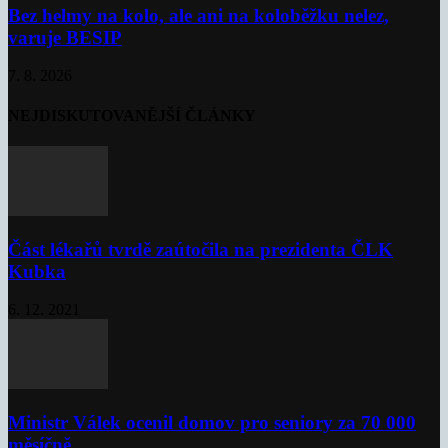
Bez helmy na kolo, ale ani na koloběžku nelez,
varuje BESIP
7. 8. 2026
NEJDISKUTOVANĚJŠÍ ČLÁNKY
Část lékařů tvrdě zaútočila na prezidenta ČLK
Kubka
6. 12. 2021
Ministr Válek ocenil domov pro seniory za 70 000
měsíčně