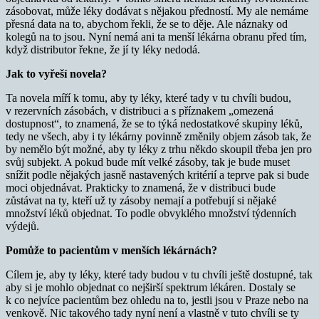
zásobovat, může léky dodávat s nějakou předností. My ale nemáme
přesná data na to, abychom řekli, že se to děje. Ale náznaky od
kolegů na to jsou. Nyní nemá ani ta menší lékárna obranu před tím,
když distributor řekne, že jí ty léky nedodá.
Jak to vyřeší novela?
Ta novela míří k tomu, aby ty léky, které tady v tu chvíli budou,
v rezervních zásobách, v distribuci a s příznakem „omezená
dostupnost“, to znamená, že se to týká nedostatkové skupiny léků,
tedy ne všech, aby i ty lékárny povinně změnily objem zásob tak, že
by nemělo být možné, aby ty léky z trhu někdo skoupil třeba jen pro
svůj subjekt. A pokud bude mít velké zásoby, tak je bude muset
snížit podle nějakých jasně nastavených kritérií a teprve pak si bude
moci objednávat. Prakticky to znamená, že v distribuci bude
zůstávat na ty, kteří už ty zásoby nemají a potřebují si nějaké
množství léků objednat. To podle obvyklého množství týdenních
výdejů.
Pomůže to pacientům v menších lékárnách?
Cílem je, aby ty léky, které tady budou v tu chvíli ještě dostupné, tak
aby si je mohlo objednat co nejširší spektrum lékáren. Dostaly se
k co nejvíce pacientům bez ohledu na to, jestli jsou v Praze nebo na
venkově. Nic takového tady nyní není a vlastně v tuto chvíli se ty