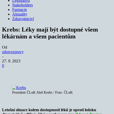
Legislativa
Stakeholders
Farmacie
Aktuality
Zdravotnictví
Krebs: Léky mají být dostupné všem
lékárnám a všem pacientům
Od
zdravezpravy
-
27. 9. 2023
0
Prezident ČLnK Aleš Krebs / Foto: ČLnK
Letošní situace kolem dostupnosti léků je oproti loňsku