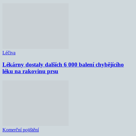
Léčiva
Lékárny dostaly dalších 6 000 balení chybějícího
léku na rakovinu prsu
Komerční pojištění