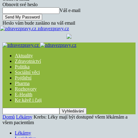
Obnovit své heslo
Váš e-mail
Heslo vám bude zasláno na váš email
zdravezpravy.cz
Aktuality
Zdravotnictví
Politika
Sociální věci
Pojištění
Pharma
Rozhovory
E-Health
Ke kávě i čaji
Domů
Lékárny
Krebs: Léky mají být dostupné všem lékárnám a
všem pacientům
Lékárny