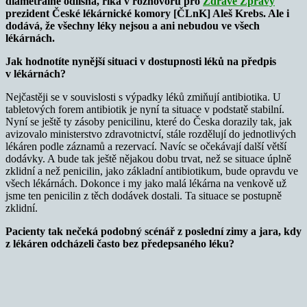
diametrálně odlišná, říká v rozhovoru pro
Zdravé Zprávy
prezident České lékárnické komory [ČLnK] Aleš Krebs. Ale i
dodává, že všechny léky nejsou a ani nebudou ve všech
lékárnách.
Jak hodnotíte nynější situaci v dostupnosti léků na předpis
v lékárnách?
Nejčastěji se v souvislosti s výpadky léků zmiňují antibiotika. U
tabletových forem antibiotik je nyní ta situace v podstatě stabilní.
Nyní se ještě ty zásoby penicilinu, které do Česka dorazily tak, jak
avizovalo ministerstvo zdravotnictví, stále rozdělují do jednotlivých
lékáren podle záznamů a rezervací. Navíc se očekávají další větší
dodávky. A bude tak ještě nějakou dobu trvat, než se situace úplně
zklidní a než penicilin, jako základní antibiotikum, bude opravdu ve
všech lékárnách. Dokonce i my jako malá lékárna na venkově už
jsme ten penicilin z těch dodávek dostali. Ta situace se postupně
zklidní.
Pacienty tak nečeká podobný scénář z poslední zimy a jara, kdy
z lékáren odcházeli často bez předepsaného léku?