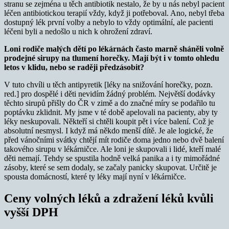
stranu se zejména u těch antibiotik nestalo, že by u nás nebyl pacient
léčen antibiotickou terapií vždy, když ji potřeboval. Ano, nebyl třeba
dostupný lék první volby a nebylo to vždy optimální, ale pacienti
léčeni byli a nedošlo u nich k ohrožení zdraví.
Loni rodiče malých dětí po lékárnách často marně sháněli volně
prodejné sirupy na tlumení horečky. Mají být i v tomto ohledu
letos v klidu, nebo se raději předzásobit?
V tuto chvíli u těch antipyretik [léky na snižování horečky, pozn.
red.] pro dospělé i děti nevidím žádný problém. Největší dodávky
těchto sirupů přišly do ČR v zimě a do značné míry se podařilo tu
poptávku zklidnit. My jsme v té době apelovali na pacienty, aby ty
léky neskupovali. Někteří si chtěli koupit pět i více balení. Což je
absolutní nesmysl. I když má někdo menší dítě. Je ale logické, že
před vánočními svátky chtějí mít rodiče doma jedno nebo dvě balení
takového sirupu v lékárničce. Ale loni je skupovali i lidé, kteří malé
děti nemají. Tehdy se spustila hodně velká panika a i ty mimořádné
zásoby, které se sem dodaly, se začaly panicky skupovat. Určitě je
spousta domácností, které ty léky mají nyní v lékárničce.
Ceny volných léků a zdražení léků kvůli
vyšší DPH