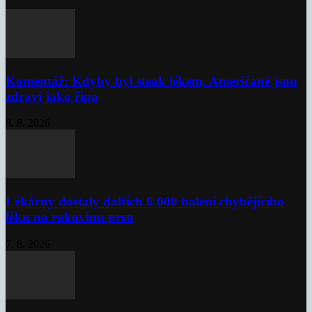
Komentář: Kdyby byl steak lékem, Američané jsou
zdraví jako řípa
8. 8. 2026
Lékárny dostaly dalších 6 000 balení chybějícího
léku na rakovinu prsu
7. 8. 2026