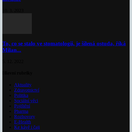
10. 3. 2023
To, co se stalo ve stomatologii, je šílená ostuda, říká
Milan...
5. 12. 2022
Hlavní rubriky
Aktuality
Zdravotnictví
Politika
Sociální věci
Pojištění
Pharma
Rozhovory
E-Health
Ke kávě i čaji