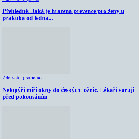
Přehledně: Jaká je hrazená prevence pro ženy u
praktika od ledna...
Zdravotní gramotnost
Netopýři míří okny do českých ložnic. Lékaři varují
před pokousáním