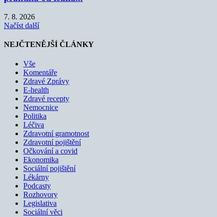
7. 8. 2026
Načíst další
NEJČTENĚJŠÍ ČLÁNKY
Vše
Komentáře
Zdravé Zprávy
E-health
Zdravé recepty
Nemocnice
Politika
Léčiva
Zdravotní gramotnost
Zdravotní pojištění
Očkování a covid
Ekonomika
Sociální pojištění
Lékárny
Podcasty
Rozhovory
Legislativa
Sociální věci