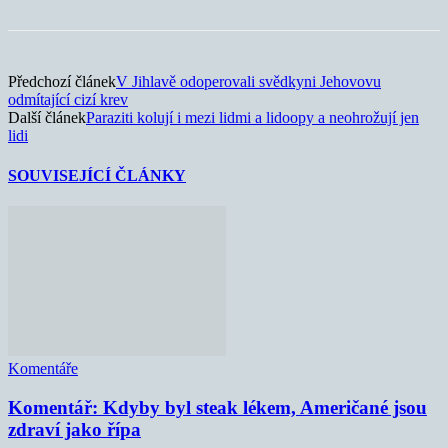
Předchozí článek
V Jihlavě odoperovali svědkyni Jehovovu
odmítající cizí krev
Další článek
Paraziti kolují i mezi lidmi a lidoopy a neohrožují jen
lidi
SOUVISEJÍCÍ ČLÁNKY
Komentáře
Komentář: Kdyby byl steak lékem, Američané jsou
zdraví jako řípa