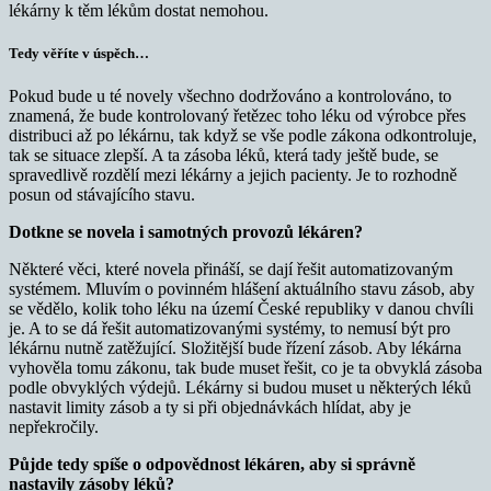
lékárny k těm lékům dostat nemohou.
Tedy věříte v úspěch…
Pokud bude u té novely všechno dodržováno a kontrolováno, to
znamená, že bude kontrolovaný řetězec toho léku od výrobce přes
distribuci až po lékárnu, tak když se vše podle zákona odkontroluje,
tak se situace zlepší. A ta zásoba léků, která tady ještě bude, se
spravedlivě rozdělí mezi lékárny a jejich pacienty. Je to rozhodně
posun od stávajícího stavu.
Dotkne se novela i samotných provozů lékáren?
Některé věci, které novela přináší, se dají řešit automatizovaným
systémem. Mluvím o povinném hlášení aktuálního stavu zásob, aby
se vědělo, kolik toho léku na území České republiky v danou chvíli
je. A to se dá řešit automatizovanými systémy, to nemusí být pro
lékárnu nutně zatěžující. Složitější bude řízení zásob. Aby lékárna
vyhověla tomu zákonu, tak bude muset řešit, co je ta obvyklá zásoba
podle obvyklých výdejů. Lékárny si budou muset u některých léků
nastavit limity zásob a ty si při objednávkách hlídat, aby je
nepřekročily.
Půjde tedy spíše o odpovědnost lékáren, aby si správně
nastavily zásoby léků?