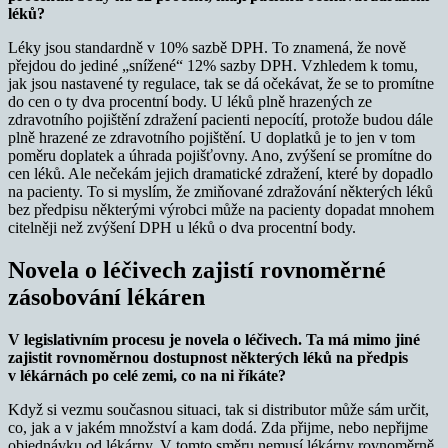
léků?
Léky jsou standardně v 10% sazbě DPH. To znamená, že nově
přejdou do jediné „snížené“ 12% sazby DPH. Vzhledem k tomu,
jak jsou nastavené ty regulace, tak se dá očekávat, že se to promítne
do cen o ty dva procentní body. U léků plně hrazených ze
zdravotního pojištění zdražení pacienti nepocítí, protože budou dále
plně hrazené ze zdravotního pojištění. U doplatků je to jen v tom
poměru doplatek a úhrada pojišťovny. Ano, zvýšení se promítne do
cen léků. Ale nečekám jejich dramatické zdražení, které by dopadlo
na pacienty. To si myslím, že zmiňované zdražování některých léků
bez předpisu některými výrobci může na pacienty dopadat mnohem
citelněji než zvýšení DPH u léků o dva procentní body.
Novela o léčivech zajistí rovnoměrné
zásobování lékáren
V legislativním procesu je novela o léčivech. Ta má mimo jiné
zajistit rovnoměrnou dostupnost některých léků na předpis
v lékárnách po celé zemi, co na ni říkáte?
Když si vezmu současnou situaci, tak si distributor může sám určit,
co, jak a v jakém množství a kam dodá. Zda přijme, nebo nepřijme
objednávku od lékárny. V tomto směru nemusí lékárny rovnoměrně