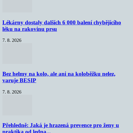
Lékárny dostaly dalších 6 000 balení chybějícího
léku na rakovinu prsu
7. 8. 2026
Bez helmy na kolo, ale ani na koloběžku nelez,
varuje BESIP
7. 8. 2026
Přehledně: Jaká je hrazená prevence pro ženy u
praktika od ledna...