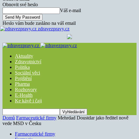
Obnovit své heslo
Váš e-mail
Heslo vám bude zasláno na váš email
zdravezpravy.cz
Aktuality
Zdravotnictví
Politika
Sociální věci
Pojištění
Pharma
Rozhovory
E-Health
Ke kávě i čaji
Domů
Farmaceutické firmy
Mehrdad Doustdar jako ředitel nově
vede MSD v Česku
Farmaceutické firmy