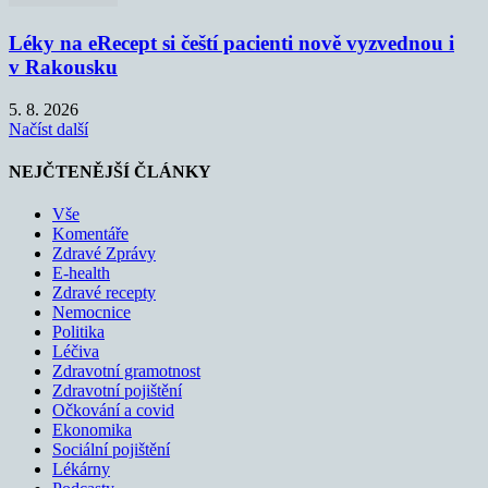
Léky na eRecept si čeští pacienti nově vyzvednou i
v Rakousku
5. 8. 2026
Načíst další
NEJČTENĚJŠÍ ČLÁNKY
Vše
Komentáře
Zdravé Zprávy
E-health
Zdravé recepty
Nemocnice
Politika
Léčiva
Zdravotní gramotnost
Zdravotní pojištění
Očkování a covid
Ekonomika
Sociální pojištění
Lékárny