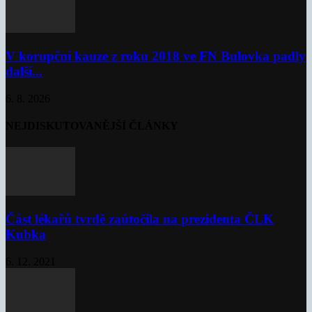
V korupční kauze z roku 2018 ve FN Bulovka padly
další...
6. 8. 2026
NEJDISKUTOVANĚJŠÍ ČLÁNKY
Část lékařů tvrdě zaútočila na prezidenta ČLK
Kubka
6. 12. 2021