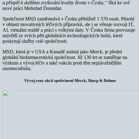
a přispěl k dalšímu zvyšování kvality života v Česku,“
říká ke své
nové práci Mehrdad Doustdar.
Společnost MSD zaměstnává v Česku přibližně 1 570 osob. Působí
v oblasti inovativních léčivých přípravků, ale i se věnuje rozvoji IT,
AI, virtuální realitě a práci s velkými daty. V Česku firma provozuje
největší ze svých pěti globálních technologických hubů, které
poskytují služby celé společnosti.
MSD, která je v USA a Kanadě známá jako Merck, je přední
globální biofarmaceutická společnost. Již 130 let se zaměřuje na
výzkum a vývoj léčiv a také vakcín proti těm nejzávažnějším
onemocněním.
Vývoj ceny akcií společnosti Merck, Sharp & Dohme