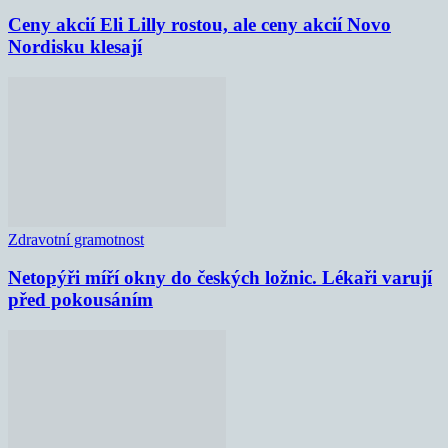
Ceny akcií Eli Lilly rostou, ale ceny akcií Novo
Nordisku klesají
Zdravotní gramotnost
Netopýři míří okny do českých ložnic. Lékaři varují
před pokousáním