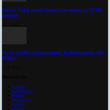
Ministr Válek ocenil domov pro seniory za 70 000
měsíčně
10. 3. 2023
To, co se stalo ve stomatologii, je šílená ostuda, říká
Milan...
5. 12. 2022
Hlavní rubriky
Aktuality
Zdravotnictví
Politika
Sociální věci
Pojištění
Pharma