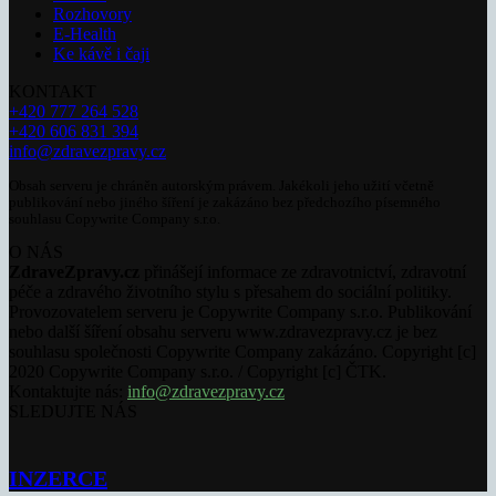
Rozhovory
E-Health
Ke kávě i čaji
KONTAKT
+420 777 264 528
+420 606 831 394
info@zdravezpravy.cz
Obsah serveru je chráněn autorským právem. Jakékoli jeho užití včetně
publikování nebo jiného šíření je zakázáno bez předchozího písemného
souhlasu Copywrite Company s.r.o.
O NÁS
ZdraveZpravy.cz
přinášejí informace ze zdravotnictví, zdravotní
péče a zdravého životního stylu s přesahem do sociální politiky.
Provozovatelem serveru je Copywrite Company s.r.o. Publikování
nebo další šíření obsahu serveru www.zdravezpravy.cz je bez
souhlasu společnosti Copywrite Company zakázáno. Copyright [c]
2020 Copywrite Company s.r.o. / Copyright [c] ČTK.
Kontaktujte nás:
info@zdravezpravy.cz
SLEDUJTE NÁS
INZERCE