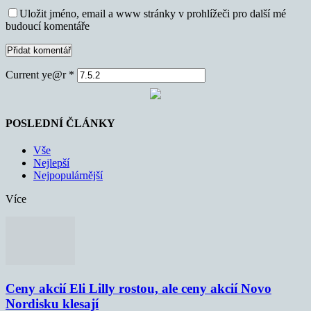
Uložit jméno, email a www stránky v prohlížeči pro další mé
budoucí komentáře
Current ye@r
*
POSLEDNÍ ČLÁNKY
Vše
Nejlepší
Nejpopulárnější
Více
Ceny akcií Eli Lilly rostou, ale ceny akcií Novo
Nordisku klesají