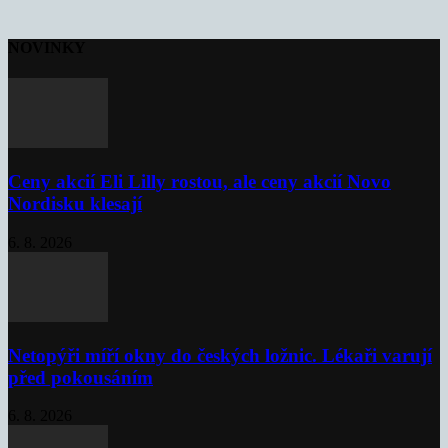
NOVINKY
Ceny akcií Eli Lilly rostou, ale ceny akcií Novo
Nordisku klesají
6. 8. 2026
Netopýři míří okny do českých ložnic. Lékaři varují
před pokousáním
6. 8. 2026