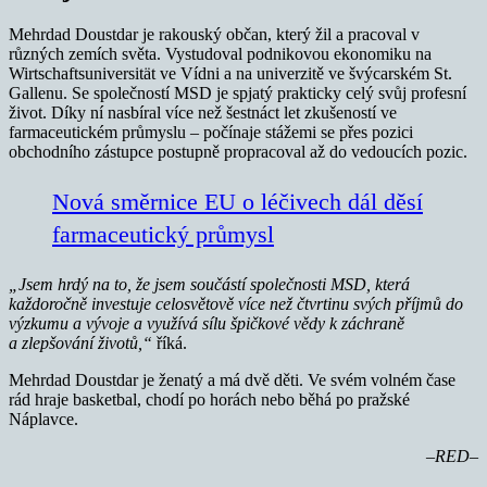
Mehrdad Doustdar je rakouský občan, který žil a pracoval v
různých zemích světa. Vystudoval podnikovou ekonomiku na
Wirtschaftsuniversität ve Vídni a na univerzitě ve švýcarském St.
Gallenu. Se společností MSD je spjatý prakticky celý svůj profesní
život. Díky ní nasbíral více než šestnáct let zkušeností ve
farmaceutickém průmyslu – počínaje stážemi se přes pozici
obchodního zástupce postupně propracoval až do vedoucích pozic.
Nová směrnice EU o léčivech dál děsí
farmaceutický průmysl
„Jsem hrdý na to, že jsem součástí společnosti MSD, která
každoročně investuje celosvětově více než čtvrtinu svých příjmů do
výzkumu a vývoje a využívá sílu špičkové vědy k záchraně
a zlepšování životů,“
říká.
Mehrdad Doustdar je ženatý a má dvě děti. Ve svém volném čase
rád hraje basketbal, chodí po horách nebo běhá po pražské
Náplavce.
–RED–