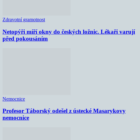
Zdravotní gramotnost
Netopýři míří okny do českých ložnic. Lékaři varují
před pokousáním
Nemocnice
Profesor Táborský odešel z ústecké Masarykovy
nemocnice