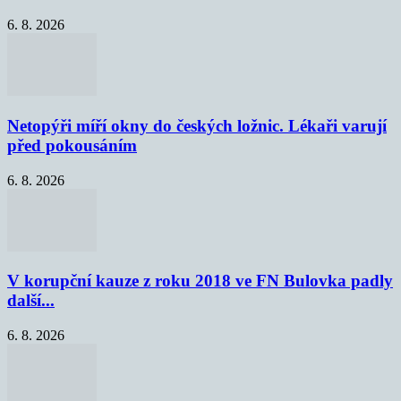
6. 8. 2026
Netopýři míří okny do českých ložnic. Lékaři varují
před pokousáním
6. 8. 2026
V korupční kauze z roku 2018 ve FN Bulovka padly
další...
6. 8. 2026