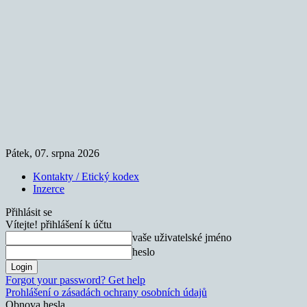
Pátek, 07. srpna 2026
Kontakty / Etický kodex
Inzerce
Přihlásit se
Vítejte! přihlášení k účtu
vaše uživatelské jméno
heslo
Forgot your password? Get help
Prohlášení o zásadách ochrany osobních údajů
Obnova hesla