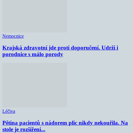
Nemocnice
Krajská zdravotní jde proti doporučení. Udrží i
porodnice s málo porody
Léčiva
Pětina pacientů s nádorem plic nikdy nekouřila. Na
stole je rozšíření...