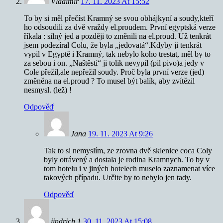
Vladimír
17. 11. 2023 At 15:52
To by si měl přečíst Kramný se svou obhájkyní a soudy,kteří
ho odsoudili za dvě vraždy el.proudem. První egyptská verze
říkala : silný jed a později to změnili na el.proud. Už tenkrát
jsem podezíral Colu, že byla „jedovatá“.Kdyby ji tenkrát
vypil v Egyptě i Kramný, tak nebylo koho trestat, měl by to
za sebou i on. „Naštěstí“ ji tolik nevypil (pil pivo)a jedy v
Cole přežil,ale nepřežil soudy. Proč byla první verze (jed)
změněna na el.proud ? To musel být balík, aby zvítězil
nesmysl. (lež) !
Odpověď
Jana
19. 11. 2023 At 9:26
Tak to si nemyslím, ze zrovna dvě sklenice coca Coly
byly otrávený a dostala je rodina Kramnych. To by v
tom hotelu i v jiných hotelech muselo zaznamenat více
takových případu. Určite by to nebylo jen tady.
Odpověď
jindrich 1
30. 11. 2023 At 15:08