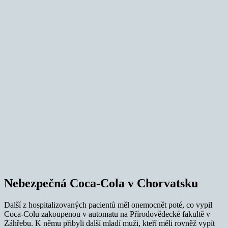
Nebezpečná Coca-Cola v Chorvatsku
Další z hospitalizovaných pacientů měl onemocnět poté, co vypil
Coca-Colu zakoupenou v automatu na Přírodovědecké fakultě v
Záhřebu. K němu přibyli další mladí muži, kteří měli rovněž vypít