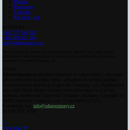
Pharma
Rozhovory
E-Health
Ke kávě i čaji
KONTAKT
+420 777 264 528
+420 606 831 394
info@zdravezpravy.cz
Obsah serveru je chráněn autorským právem. Jakékoli jeho užití včetně
publikování nebo jiného šíření je zakázáno bez předchozího písemného
souhlasu Copywrite Company s.r.o.
O NÁS
ZdraveZpravy.cz
přinášejí informace ze zdravotnictví, zdravotní
péče a zdravého životního stylu s přesahem do sociální politiky.
Provozovatelem serveru je Copywrite Company s.r.o. Publikování
nebo další šíření obsahu serveru www.zdravezpravy.cz je bez
souhlasu společnosti Copywrite Company zakázáno. Copyright [c]
2020 Copywrite Company s.r.o. / Copyright [c] ČTK.
Kontaktujte nás:
info@zdravezpravy.cz
SLEDUJTE NÁS
INZERCE