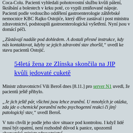
Coca-Colu. Pacienti vyhledali pohotovostní službu kvůli pálení,
škrábání a bolestech v krku poté, co vypili zmiňované nápoje.
Pacienti podle vedoucího oddělení gastroenterologie záhřebské
nemocnice KBC Rajko Ostojiće, který dříve zastával i post ministra
zdravotnictví, podstoupili gastroenterologická vyšetření. Nyní jsou v
domácí péči.
„Zůstávají nadále pod dohledem. A dostali přesné instrukce, kdy
nás kontaktovat, kdyby se jejich zdravotní stav zhoršil,“
uvedl ke
stavu pacientů Ostojić.
54letá žena ze Zlínska skončila na JIP
kvůli jedovaté cuketě
Ministr zdravotnictví Vili Beroš dnes [8.11.] pro
server N1
uvedl, že
pacientů ještě přibylo.
„Je jich ještě pár, všichni jsou lehce zranění. U mnohých je otázka,
zda jde o chemické poranění nebo psychogenní reakci či jiný
patologický stav,“
uvedl Beroš.
V tuto chvíli je podle jeho slov situace pod kontrolou. I když lidé
musí být opatrní, není rozhodně důvod k panice, upozornil