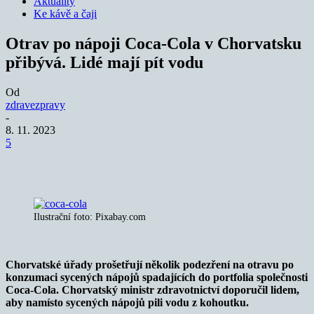
Aktuality
Ke kávě a čaji
Otrav po nápoji Coca-Cola v Chorvatsku
přibývá. Lidé mají pít vodu
Od
zdravezpravy
-
8. 11. 2023
5
Ilustrační foto: Pixabay.com
Chorvatské úřady prošetřují několik podezření na otravu po
konzumaci sycených nápojů spadajících do portfolia společnosti
Coca-Cola. Chorvatský ministr zdravotnictví doporučil lidem,
aby namísto sycených nápojů pili vodu z kohoutku.