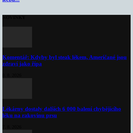
NOVINKY
Komentář: Kdyby byl steak lékem, Američané jsou
zdraví jako řípa
8. 8. 2026
Lékárny dostaly dalších 6 000 balení chybějícího
léku na rakovinu prsu
7. 8. 2026