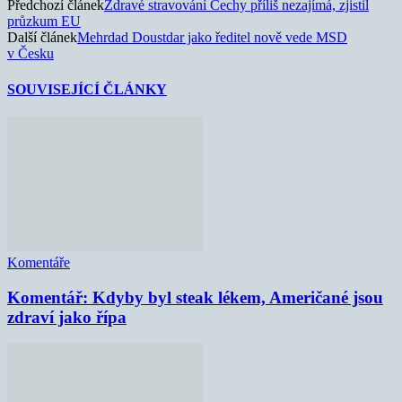
Předchozí článek
Zdravé stravování Čechy příliš nezajímá, zjistil
průzkum EU
Další článek
Mehrdad Doustdar jako ředitel nově vede MSD
v Česku
SOUVISEJÍCÍ ČLÁNKY
Komentáře
Komentář: Kdyby byl steak lékem, Američané jsou
zdraví jako řípa