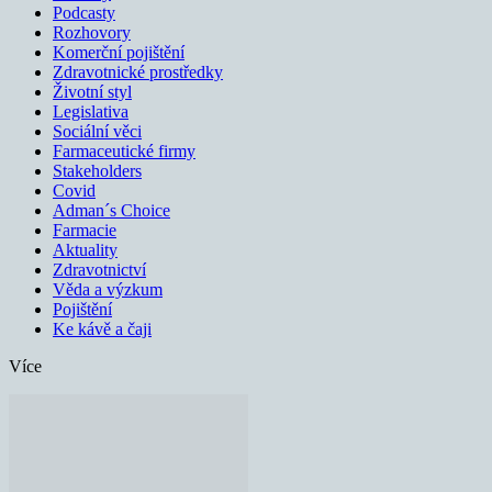
Podcasty
Rozhovory
Komerční pojištění
Zdravotnické prostředky
Životní styl
Legislativa
Sociální věci
Farmaceutické firmy
Stakeholders
Covid
Adman´s Choice
Farmacie
Aktuality
Zdravotnictví
Věda a výzkum
Pojištění
Ke kávě a čaji
Více