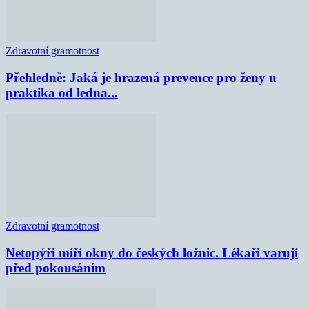
Zdravotní gramotnost
Přehledně: Jaká je hrazená prevence pro ženy u
praktika od ledna...
Zdravotní gramotnost
Netopýři míří okny do českých ložnic. Lékaři varují
před pokousáním