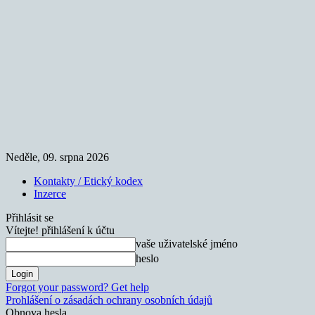
Neděle, 09. srpna 2026
Kontakty / Etický kodex
Inzerce
Přihlásit se
Vítejte! přihlášení k účtu
vaše uživatelské jméno
heslo
Forgot your password? Get help
Prohlášení o zásadách ochrany osobních údajů
Obnova hesla