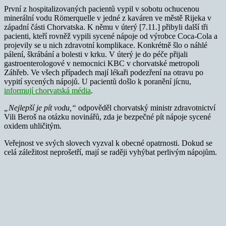
První z hospitalizovaných pacientů vypil v sobotu ochucenou
minerální vodu Römerquelle v jedné z kaváren ve městě Rijeka v
západní části Chorvatska. K němu v úterý [7.11.] přibyli další tři
pacienti, kteří rovněž vypili sycené nápoje od výrobce Coca-Cola a
projevily se u nich zdravotní komplikace. Konkrétně šlo o náhlé
pálení, škrábání a bolesti v krku. V úterý je do péče přijali
gastroenterologové v nemocnici KBC v chorvatské metropoli
Záhřeb. Ve všech případech mají lékaři podezření na otravu po
vypití sycených nápojů. U pacientů došlo k poranění jícnu,
informují chorvatská média
.
„Nejlepší je pít vodu,“
odpověděl chorvatský ministr zdravotnictví
Vili Beroš na otázku novinářů, zda je bezpečné pít nápoje sycené
oxidem uhličitým.
Veřejnost ve svých slovech vyzval k obecné opatrnosti. Dokud se
celá záležitost neprošetří, mají se raději vyhýbat perlivým nápojům.