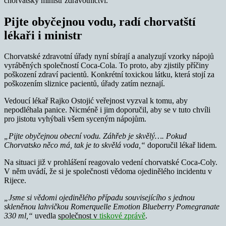
chorvatský ministr zdravotnictví.
Pijte obyčejnou vodu, radí chorvatští
lékaři i ministr
Chorvatské zdravotní úřady nyní sbírají a analyzují vzorky nápojů
vyráběných společností Coca-Cola. To proto, aby zjistily příčiny
poškození zdraví pacientů. Konkrétní toxickou látku, která stojí za
poškozením sliznice pacientů, úřady zatím neznají.
Vedoucí lékař Rajko Ostojić veřejnost vyzval k tomu, aby
nepodléhala panice. Nicméně i jim doporučil, aby se v tuto chvíli
pro jistotu vyhýbali všem syceným nápojům.
„Pijte obyčejnou obecní vodu. Záhřeb je skvělý…. Pokud
Chorvatsko něco má, tak je to skvělá voda,“
doporučil lékař lidem.
Na situaci již v prohlášení reagovalo vedení chorvatské Coca-Coly.
V něm uvádí, že si je společnosti vědoma ojedinělého incidentu v
Rijece.
„Jsme si vědomi ojedinělého případu souvisejícího s jednou
skleněnou lahvičkou Romerquelle Emotion Blueberry Pomegranate
330 ml,“
uvedla
společnost v
tiskové zprávě
.