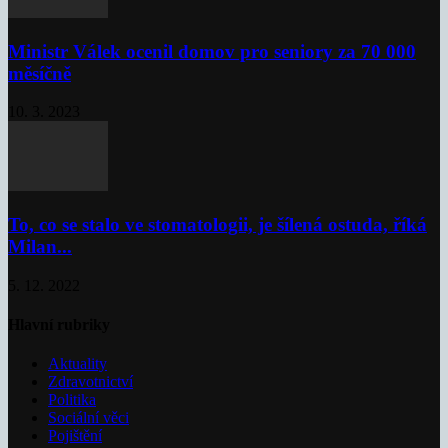
Ministr Válek ocenil domov pro seniory za 70 000
měsíčně
10. 3. 2023
To, co se stalo ve stomatologii, je šílená ostuda, říká
Milan...
5. 12. 2022
Hlavní rubriky
Aktuality
Zdravotnictví
Politika
Sociální věci
Pojištění