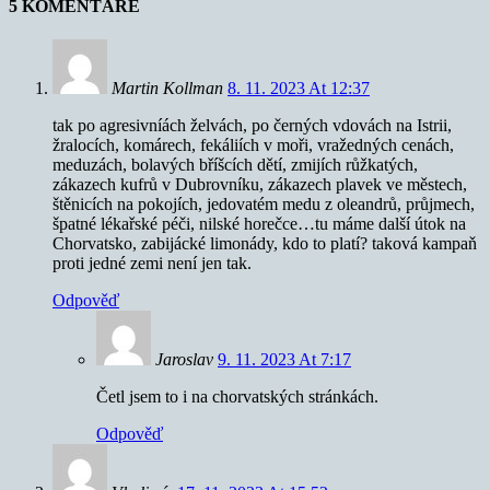
5 KOMENTÁŘE
Martin Kollman
8. 11. 2023 At 12:37
tak po agresivníách želvách, po černých vdovách na Istrii,
žralocích, komárech, fekáliích v moři, vražedných cenách,
meduzách, bolavých bříšcích dětí, zmijích růžkatých,
zákazech kufrů v Dubrovníku, zákazech plavek ve městech,
štěnicích na pokojích, jedovatém medu z oleandrů, průjmech,
špatné lékařské péči, nilské horečce…tu máme další útok na
Chorvatsko, zabijácké limonády, kdo to platí? taková kampaň
proti jedné zemi není jen tak.
Odpověď
Jaroslav
9. 11. 2023 At 7:17
Četl jsem to i na chorvatských stránkách.
Odpověď