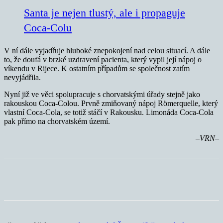
Santa je nejen tlustý, ale i propaguje
Coca-Colu
V ní dále vyjadřuje hluboké znepokojení nad celou situací. A dále
to, že doufá v brzké uzdravení pacienta, který vypil její nápoj o
víkendu v Rijece. K ostatním případům se společnost zatím
nevyjádřila.
Nyní již ve věci spolupracuje s chorvatskými úřady stejně jako
rakouskou Coca-Colou. Prvně zmiňovaný nápoj Römerquelle, který
vlastní Coca-Cola, se totiž stáčí v Rakousku. Limonáda Coca-Cola
pak přímo na chorvatském území.
–VRN–