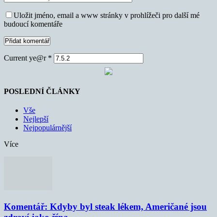
Uložit jméno, email a www stránky v prohlížeči pro další mé
budoucí komentáře
Current ye@r
*
POSLEDNÍ ČLÁNKY
Vše
Nejlepší
Nejpopulárnější
Více
Komentář: Kdyby byl steak lékem, Američané jsou