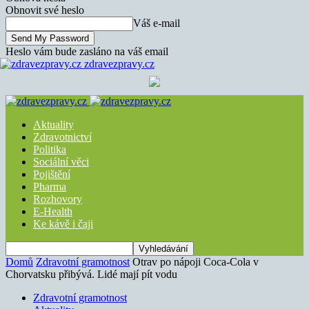
Obnovit své heslo
Váš e-mail
Heslo vám bude zasláno na váš email
zdravezpravy.cz
Aktuality
Zdravotnictví
Politika
Sociální věci
Pojištění
Pharma
Rozhovory
E-Health
Ke kávě i čaji
Domů
Zdravotní gramotnost
Otrav po nápoji Coca-Cola v
Chorvatsku přibývá. Lidé mají pít vodu
Zdravotní gramotnost