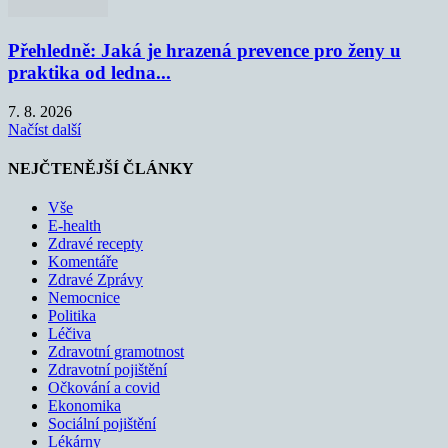
Přehledně: Jaká je hrazená prevence pro ženy u
praktika od ledna...
7. 8. 2026
Načíst další
NEJČTENĚJŠÍ ČLÁNKY
Vše
E-health
Zdravé recepty
Komentáře
Zdravé Zprávy
Nemocnice
Politika
Léčiva
Zdravotní gramotnost
Zdravotní pojištění
Očkování a covid
Ekonomika
Sociální pojištění
Lékárny