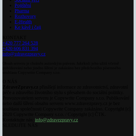
Pojištění
Pharma
Rozhovory
E-Health
Ke kávě i čaji
KONTAKT
+420 777 264 528
+420 606 831 394
info@zdravezpravy.cz
Obsah serveru je chráněn autorským právem. Jakékoli jeho užití včetně
publikování nebo jiného šíření je zakázáno bez předchozího písemného
souhlasu Copywrite Company s.r.o.
O NÁS
ZdraveZpravy.cz
přinášejí informace ze zdravotnictví, zdravotní
péče a zdravého životního stylu s přesahem do sociální politiky.
Provozovatelem serveru je Copywrite Company s.r.o. Publikování
nebo další šíření obsahu serveru www.zdravezpravy.cz je bez
souhlasu společnosti Copywrite Company zakázáno. Copyright [c]
2020 Copywrite Company s.r.o. / Copyright [c] ČTK.
Kontaktujte nás:
info@zdravezpravy.cz
SLEDUJTE NÁS