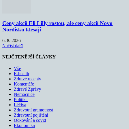
Ceny akcií Eli Lilly rostou, ale ceny akcií Novo
Nordisku klesají
6. 8. 2026
Načíst další
NEJČTENĚJŠÍ ČLÁNKY
Vše
E-health
Zdravé recepty
Komentáře
Zdravé Zprávy
Nemocnice
Politika
Léčiva
Zdravotní gramotnost
Zdravotní pojištění
Očkování a covid
Ekonomika