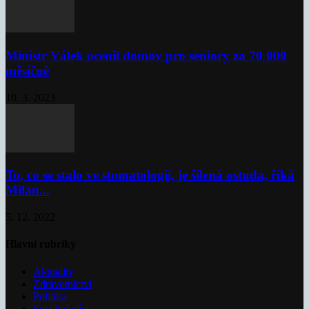
Ministr Válek ocenil domov pro seniory za 70 000
měsíčně
10. 3. 2023
To, co se stalo ve stomatologii, je šílená ostuda, říká
Milan...
5. 12. 2022
Hlavní rubriky
Aktuality
Zdravotnictví
Politika
Sociální věci