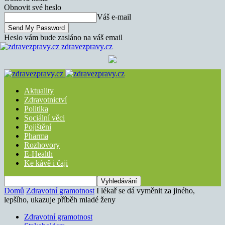
Obnovit své heslo
Váš e-mail
Heslo vám bude zasláno na váš email
zdravezpravy.cz
Aktuality
Zdravotnictví
Politika
Sociální věci
Pojištění
Pharma
Rozhovory
E-Health
Ke kávě i čaji
Domů
Zdravotní gramotnost
I lékař se dá vyměnit za jiného,
lepšího, ukazuje příběh mladé ženy
Zdravotní gramotnost