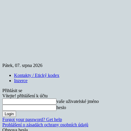
Pátek, 07. srpna 2026
Kontakty / Etický kodex
Inzerce
Přihlásit se
Vítejte! přihlášení k účtu
vaše uživatelské jméno
heslo
Forgot your password? Get help
Prohlášení o zásadách ochrany osobních údajů
Obnova hesla