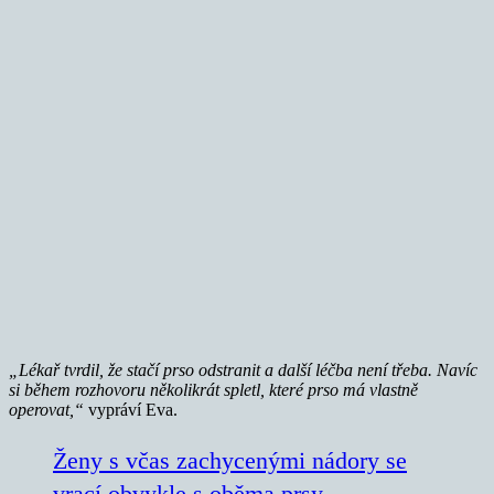
„Lékař tvrdil, že stačí prso odstranit a další léčba není třeba. Navíc
si během rozhovoru několikrát spletl, které prso má vlastně
operovat,“
vypráví Eva.
Ženy s včas zachycenými nádory se
vrací obvykle s oběma prsy