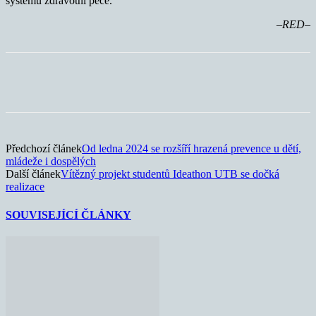
systému zdravotní péče.
–RED–
Předchozí článek
Od ledna 2024 se rozšíří hrazená prevence u dětí,
mládeže i dospělých
Další článek
Vítězný projekt studentů Ideathon UTB se dočká
realizace
SOUVISEJÍCÍ ČLÁNKY