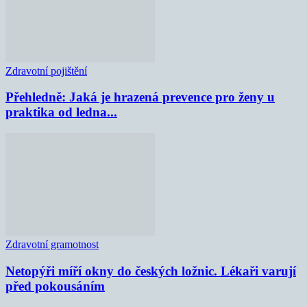
Zdravotní pojištění
Přehledně: Jaká je hrazená prevence pro ženy u
praktika od ledna...
Zdravotní gramotnost
Netopýři míří okny do českých ložnic. Lékaři varují
před pokousáním