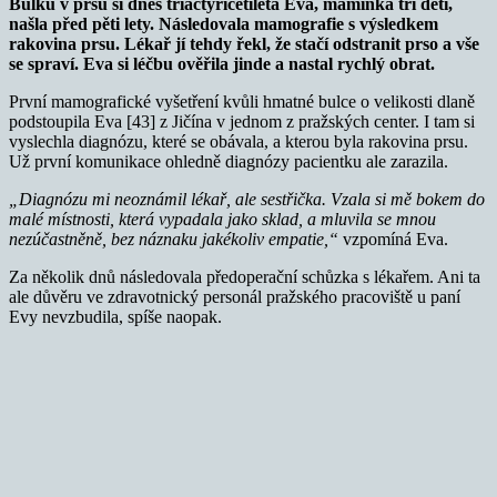
Bulku v prsu si dnes třiačtyřicetiletá Eva, maminka tří dětí,
našla před pěti lety. Následovala mamografie s výsledkem
rakovina prsu. Lékař jí tehdy řekl, že stačí odstranit prso a vše
se spraví. Eva si léčbu ověřila jinde a nastal rychlý obrat.
První mamografické vyšetření kvůli hmatné bulce o velikosti dlaně
podstoupila Eva [43] z Jičína v jednom z pražských center. I tam si
vyslechla diagnózu, které se obávala, a kterou byla rakovina prsu.
Už první komunikace ohledně diagnózy pacientku ale zarazila.
„Diagnózu mi neoznámil lékař, ale sestřička. Vzala si mě bokem do
malé místnosti, která vypadala jako sklad, a mluvila se mnou
nezúčastněně, bez náznaku jakékoliv empatie,“
vzpomíná Eva.
Za několik dnů následovala předoperační schůzka s lékařem. Ani ta
ale důvěru ve zdravotnický personál pražského pracoviště u paní
Evy nevzbudila, spíše naopak.