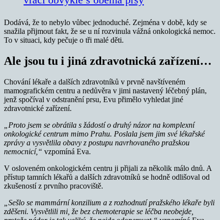
Dodává, že to nebylo vůbec jednoduché. Zejména v době, kdy se
snažila přijmout fakt, že se u ní rozvinula vážná onkologická nemoc.
To v situaci, kdy pečuje o tři malé děti.
Ale jsou tu i jiná zdravotnická zařízení…
Chování lékaře a dalších zdravotníků v prvně navštíveném
mamografickém centru a nedůvěra v jimi nastavený léčebný plán,
jenž spočíval v odstranění prsu, Evu přimělo vyhledat jiné
zdravotnické zařízení.
„Proto jsem se obrátila s žádostí o druhý názor na komplexní
onkologické centrum mimo Prahu. Poslala jsem jim své lékařské
zprávy a vysvětlila obavy z postupu navrhovaného pražskou
nemocnicí,“
vzpomíná Eva.
V osloveném onkologickém centru ji přijali za několik málo dnů. A
přístup tamních lékařů a dalších zdravotníků se hodně odlišoval od
zkušeností z prvního pracoviště.
„Sešlo se mammární konzilium a z rozhodnutí pražského lékaře byli
zděšeni. Vysvětlili mi, že bez chemoterapie se léčba neobejde,