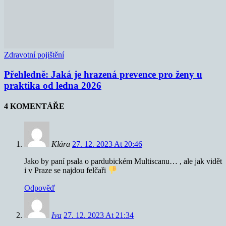
Zdravotní pojištění
Přehledně: Jaká je hrazená prevence pro ženy u
praktika od ledna 2026
4 KOMENTÁŘE
Klára
27. 12. 2023 At 20:46
Jako by paní psala o pardubickém Multiscanu… , ale jak vidět
i v Praze se najdou felčaři
Odpověď
Iva
27. 12. 2023 At 21:34