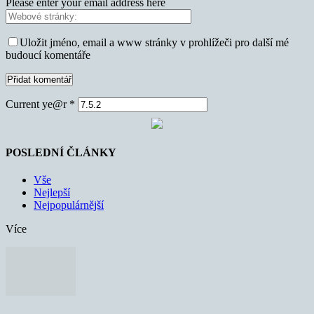
Please enter your email address here
Uložit jméno, email a www stránky v prohlížeči pro další mé
budoucí komentáře
Current ye@r
*
POSLEDNÍ ČLÁNKY
Vše
Nejlepší
Nejpopulárnější
Více