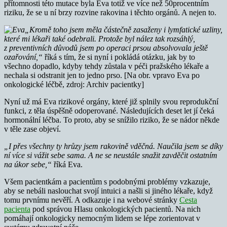
přítomnosti této mutace byla Eva totiž ve více než 50procentním
riziku, že se u ní brzy rozvine rakovina i těchto orgánů. A nejen to.
„Kromě toho jsem měla částečně zasaženy i lymfatické uzliny,
které mi lékaři také odebrali. Protože byl nález tak rozsáhlý,
z preventivních důvodů jsem po operaci prsou absolvovala ještě
ozařování,“
říká s tím, že si nyní i pokládá otázku, jak by to
všechno dopadlo, kdyby tehdy zůstala v péči pražského lékaře a
nechala si odstranit jen to jedno prso. [Na obr. vpravo Eva po
onkologické léčbě, zdroj: Archiv pacientky]
Nyní už má Eva rizikové orgány, které již splnily svou reprodukční
funkci, z těla úspěšně odoperované. Následujících deset let jí čeká
hormonální léčba. To proto, aby se snížilo riziko, že se nádor někde
v těle zase objeví.
„I přes všechny ty hrůzy jsem rakovině vděčná. Naučila jsem se díky
ní více si vážit sebe sama. A ne se neustále snažit zavděčit ostatním
na úkor sebe,“
říká Eva.
Všem pacientkám a pacientům s podobnými problémy vzkazuje,
aby se nebáli naslouchat svojí intuici a našli si jiného lékaře, když
tomu prvnímu nevěří. A odkazuje i na webové stránky
Cesta
pacienta
pod správou Hlasu onkologických pacientů. Na nich
pomáhají onkologicky nemocným lidem se lépe zorientovat v