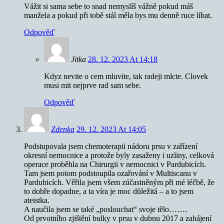
Vážit si sama sebe to snad nemyslíš vážně pokud máš
manžela a pokud při tobě stál měla bys mu denně ruce líbat.
Odpověď
Jitka
28. 12. 2023 At 14:18
Kdyz nevite o cem mluvite, tak radeji mlcte. Clovek
musi mit nejprve rad sam sebe.
Odpověď
Zdenka
29. 12. 2023 At 14:05
Podstupovala jsem chemoterapii nádoru prsu v zařízení
okresní nemocnice a protože byly zasaženy i uzliny, celková
operace proběhla na Chirurgii v nemocnici v Pardubicích.
Tam jsem potom podstoupila ozařování v Multiscanu v
Pardubicích. Věřila jsem všem zúčastněným při mé léčbě, že
to dobře dopadne, a ta víra je moc důležitá – a to jsem
ateistka.
A naučila jsem se také „poslouchat“ svoje tělo…….
Od prvotního zjištění bulky v prsu v dubnu 2017 a zahájení