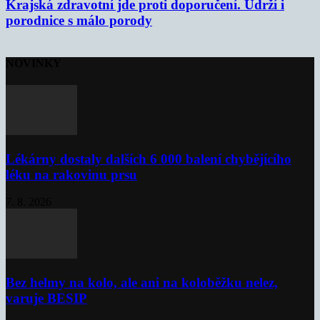
Krajská zdravotní jde proti doporučení. Udrží i
porodnice s málo porody
NOVINKY
Lékárny dostaly dalších 6 000 balení chybějícího
léku na rakovinu prsu
7. 8. 2026
Bez helmy na kolo, ale ani na koloběžku nelez,
varuje BESIP