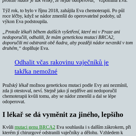
protože nádor je tak veliký, že nejde odoperovat,“
vzpomíná Eva.
Týž rok, to bylo v říjnu 2018, zahájila Eva chemoterapii. Po půl
roce léčby, když se nádor zmenšil do operovatelné podoby, už
výkon Eva podstoupila.
„Protože lékaři během dalších vyšetření, které mi v Praze ani
nedoporučili, odhalili, že mám genetickou mutaci BRCA2,
doporučili mi odstranit obě ňadra, aby později nádor nevznikl v tom
druhém,“
doplňuje Eva.
Odhalit včas rakovinu vaječníků je
takřka nemožné
Pražský lékař možnou genetickou mutaci podle Evy ani nezmínil,
zda ji otestoval, neví. Stejně jako jí nejdříve ani nedoporučil
chemoterapii kvůli tomu, aby se nádor zmenšil a dal se lépe
odoperovat.
I lékař se dá vyměnit za jiného, lepšího
Kvůli
mutaci genu BRCA2
Eva souhlasila i s dalším zákrokem, při
kterém jí chirurgové odstranili vaječníky a dělohu. Vzhledem k