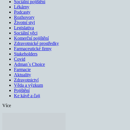
Sociální pojištění
Lékárny
Podcasty
Rozhovory
Životní styl
Legislativa
Sociální věci
Komerční pojištění
Zdravotnické prostředky
Farmaceutické firmy
Stakeholders
Covid
Adman´s Choice
Farmacie
Aktuality
Zdravotnictví
Věda a výzkum
Pojištění
Ke kávě a čaji
Více