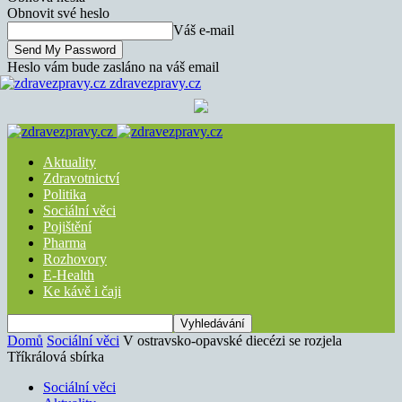
Obnovit své heslo
Váš e-mail
Heslo vám bude zasláno na váš email
zdravezpravy.cz
Aktuality
Zdravotnictví
Politika
Sociální věci
Pojištění
Pharma
Rozhovory
E-Health
Ke kávě i čaji
Domů
Sociální věci
V ostravsko-opavské diecézi se rozjela
Tříkrálová sbírka
Sociální věci