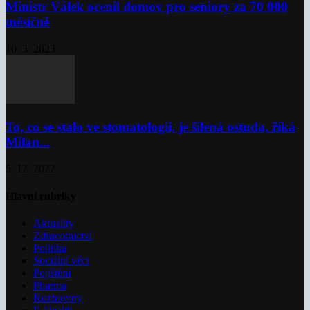
Ministr Válek ocenil domov pro seniory za 70 000
měsíčně
10. 3. 2023
To, co se stalo ve stomatologii, je šílená ostuda, říká
Milan...
5. 12. 2022
Hlavní rubriky
Aktuality
Zdravotnictví
Politika
Sociální věci
Pojištění
Pharma
Rozhovory