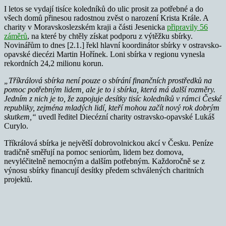
I letos se vydají tisíce koledníků do ulic prosit za potřebné a do
všech domů přinesou radostnou zvěst o narození Krista Krále. A
charity v Moravskoslezském kraji a části Jesenicka
připravily 56
záměrů
, na které by chtěly získat podporu z výtěžku sbírky.
Novinářům to dnes [2.1.] řekl hlavní koordinátor sbírky v ostravsko-
opavské diecézi Martin Hořínek. Loni sbírka v regionu vynesla
rekordních 24,2 milionu korun.
„Tříkrálová sbírka není pouze o sbírání finančních prostředků na
pomoc potřebným lidem, ale je to i sbírka, která má další rozměry.
Jedním z nich je to, že zapojuje desítky tisíc koledníků v rámci České
republiky, zejména mladých lidí, kteří mohou začít nový rok dobrým
skutkem,“
uvedl ředitel Diecézní charity ostravsko-opavské Lukáš
Curylo.
Tříkrálová sbírka je největší dobrovolnickou akcí v Česku. Peníze
tradičně směřují na pomoc seniorům, lidem bez domova,
nevyléčitelně nemocným a dalším potřebným. Každoročně se z
výnosu sbírky financují desítky předem schválených charitních
projektů.