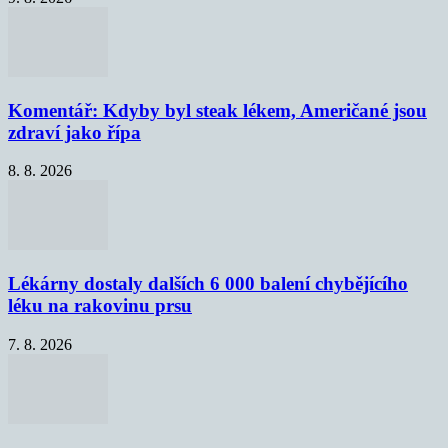
Komentář: Kdyby byl steak lékem, Američané jsou
zdraví jako řípa
8. 8. 2026
Lékárny dostaly dalších 6 000 balení chybějícího
léku na rakovinu prsu
7. 8. 2026