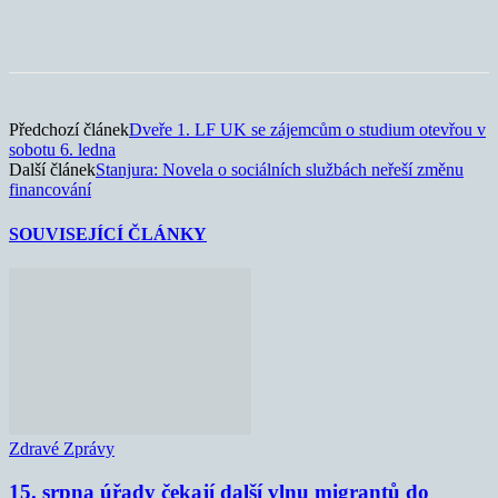
Předchozí článek
Dveře 1. LF UK se zájemcům o studium otevřou v
sobotu 6. ledna
Další článek
Stanjura: Novela o sociálních službách neřeší změnu
financování
SOUVISEJÍCÍ ČLÁNKY
Zdravé Zprávy
15. srpna úřady čekají další vlnu migrantů do