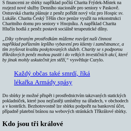
S financemi ze sbírky například počítá Charita Frýdek-Místek na
rozjezd nové služby Denního stacionáře pro seniory v Paskově.
Ostravská charita plánuje z peněz pořídit nový vůz pro Hospic sv.
Lukáše. Charita Český Těšín chce peníze využít na rekonstrukci
Charitního domu pro seniory v Hnojníku. A například Charita
Hlučín hodlá z peněz postavit sociálně terapeutické dílny.
„Díky vybraným prostředkům můžeme rozvíjet naši činnost
například pořízením lepšího vybavení pro klienty i zaměstnance, a
tím zvyšovat kvalitu poskytovaných služeb. Charity se s podporou
tříkrálových peněz mohou pustit i do velkých investičních akcí, které
by jinak mohly uskutečnit jen stěží,“
vysvětluje Curylo.
Každý občas také smrdí, říká
lékařka Armády spásy
Do sbírky je možné přispět i prostřednictvím takzvaných statických
pokladniček, které jsou nejčastěji umístěny na úřadech, v obchodech
a v kostelích. Bezhotovostně lze sbírku podpořit na bankovní účet,
případně platební bránou na webových stránkách Tříkrálové sbírky.
Kdo jsou tři králové