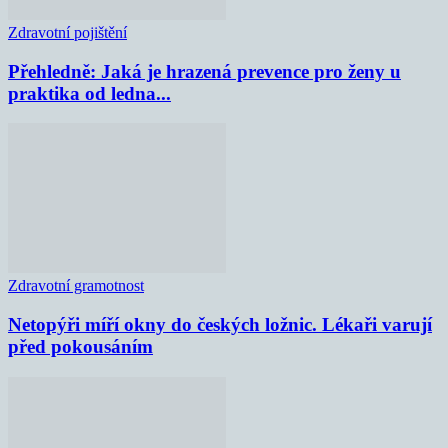
Zdravotní pojištění
Přehledně: Jaká je hrazená prevence pro ženy u
praktika od ledna...
Zdravotní gramotnost
Netopýři míří okny do českých ložnic. Lékaři varují
před pokousáním