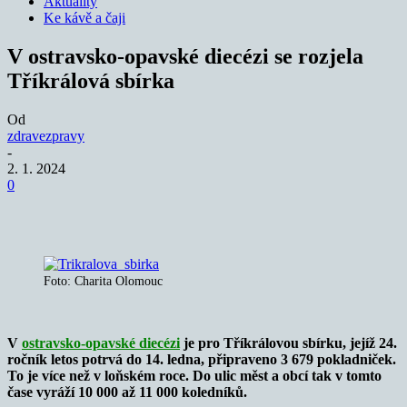
Aktuality
Ke kávě a čaji
V ostravsko-opavské diecézi se rozjela
Tříkrálová sbírka
Od
zdravezpravy
-
2. 1. 2024
0
Foto: Charita Olomouc
V
ostravsko-opavské diecézi
je pro Tříkrálovou sbírku, jejíž 24.
ročník letos potrvá do 14. ledna, připraveno 3 679 pokladniček.
To je více než v loňském roce. Do ulic měst a obcí tak v tomto
čase vyráží 10 000 až 11 000 koledníků.