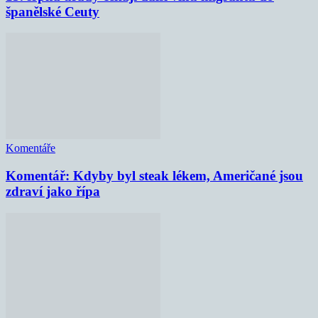
španělské Ceuty
Komentáře
Komentář: Kdyby byl steak lékem, Američané jsou
zdraví jako řípa