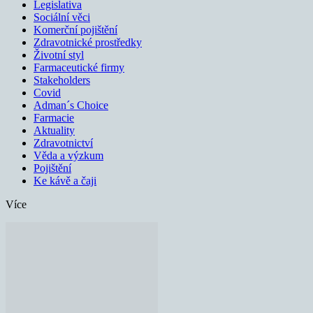
Legislativa
Sociální věci
Komerční pojištění
Zdravotnické prostředky
Životní styl
Farmaceutické firmy
Stakeholders
Covid
Adman´s Choice
Farmacie
Aktuality
Zdravotnictví
Věda a výzkum
Pojištění
Ke kávě a čaji
Více