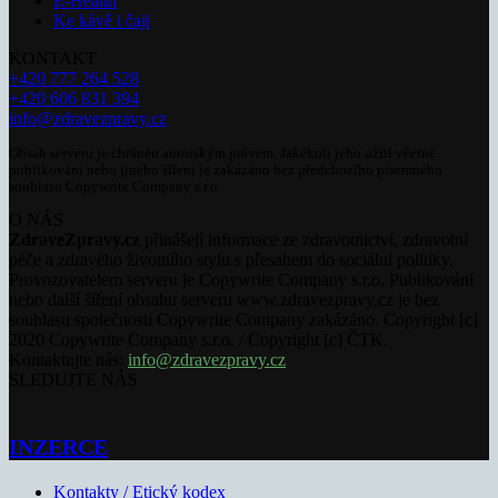
E-Health
Ke kávě i čaji
KONTAKT
+420 777 264 528
+420 606 831 394
info@zdravezpravy.cz
Obsah serveru je chráněn autorským právem. Jakékoli jeho užití včetně
publikování nebo jiného šíření je zakázáno bez předchozího písemného
souhlasu Copywrite Company s.r.o.
O NÁS
ZdraveZpravy.cz
přinášejí informace ze zdravotnictví, zdravotní
péče a zdravého životního stylu s přesahem do sociální politiky.
Provozovatelem serveru je Copywrite Company s.r.o. Publikování
nebo další šíření obsahu serveru www.zdravezpravy.cz je bez
souhlasu společnosti Copywrite Company zakázáno. Copyright [c]
2020 Copywrite Company s.r.o. / Copyright [c] ČTK.
Kontaktujte nás:
info@zdravezpravy.cz
SLEDUJTE NÁS
INZERCE
Kontakty / Etický kodex