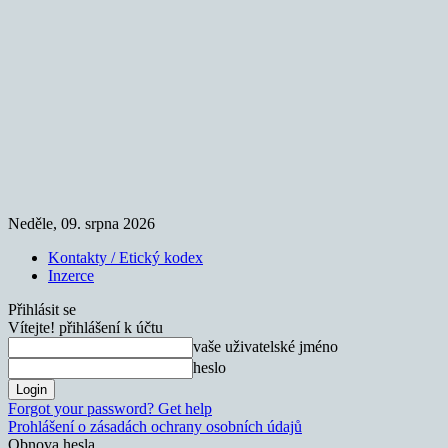
Neděle, 09. srpna 2026
Kontakty / Etický kodex
Inzerce
Přihlásit se
Vítejte! přihlášení k účtu
vaše uživatelské jméno
heslo
Forgot your password? Get help
Prohlášení o zásadách ochrany osobních údajů
Obnova hesla