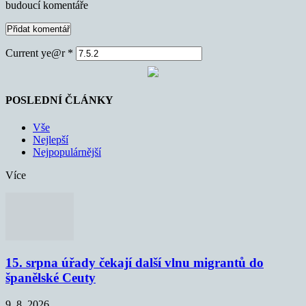
budoucí komentáře
Current ye@r
*
POSLEDNÍ ČLÁNKY
Vše
Nejlepší
Nejpopulárnější
Více
15. srpna úřady čekají další vlnu migrantů do
španělské Ceuty
9. 8. 2026