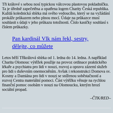
Tři králové s sebou nosí typickou válcovou plastovou pokladničku.
Ta je úředně zapečetěna a opatřena logem Charity Česká republika.
Každá kolednická sbírka má svého vedoucího, který se na vyžádání
prokáže průkazem nebo plnou mocí. Údaje na průkazce musí
souhlasit s údaji v jeho průkazu totožnosti. Číslo kasičky souhlasí s
číslem průkazky.
Pan kardinál Vlk nám řekl, sestry,
dělejte, co můžete
Letos běží Tříkrálová sbírka od 1. ledna do 14. ledna. A například
Charita Olomouc výtěžek použije na provoz ordinace praktického
lékaře a psychiatra pro lidi v nouzi, rozvoj a opravu zázemí služeb
pro lidi s duševním onemocněním. Avšak i rekonstrukci Domova sv.
Kosmy a Damiána pro lidi v nouzi se sníženou soběstačností a
rozvoj Centra materiální pomoci. Část výtěžku věnuje na rychlou
finanční pomoc osobám v nouzi na Olomoucku, kterým hrozí
sociální propad.
–ČTK/RED–