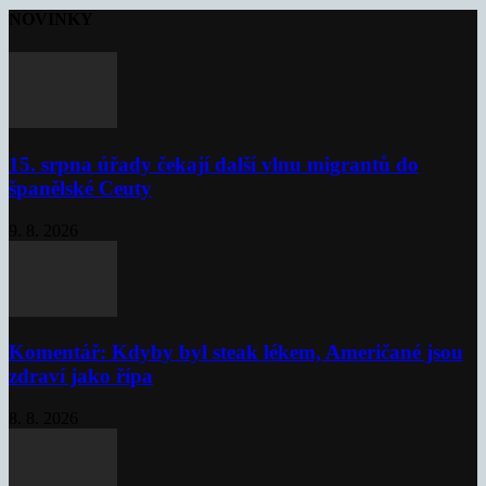
NOVINKY
15. srpna úřady čekají další vlnu migrantů do
španělské Ceuty
9. 8. 2026
Komentář: Kdyby byl steak lékem, Američané jsou
zdraví jako řípa
8. 8. 2026