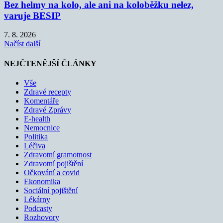
Bez helmy na kolo, ale ani na koloběžku nelez,
varuje BESIP
7. 8. 2026
Načíst další
NEJČTENĚJŠÍ ČLÁNKY
Vše
Zdravé recepty
Komentáře
Zdravé Zprávy
E-health
Nemocnice
Politika
Léčiva
Zdravotní gramotnost
Zdravotní pojištění
Očkování a covid
Ekonomika
Sociální pojištění
Lékárny
Podcasty
Rozhovory