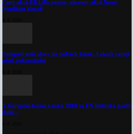
Ceny akcií Eli Lilly rostou, ale ceny akcií Novo
Nordisku klesají
6. 8. 2026
Netopýři míří okny do českých ložnic. Lékaři varují
před pokousáním
6. 8. 2026
V korupční kauze z roku 2018 ve FN Bulovka padly
další...
6. 8. 2026