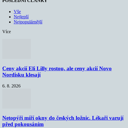
POSLEDNÍ ČLÁNKY
Vše
Nejlepší
Nejpopulárnější
Více
Ceny akcií Eli Lilly rostou, ale ceny akcií Novo
Nordisku klesají
6. 8. 2026
Netopýři míří okny do českých ložnic. Lékaři varují
před pokousáním