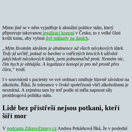
Mimo jiné se v něm vyjadřuje k aktuální politice státu, který
připravuje takzvanou
legalizaci konopí
v Česku, to z velké části
kvůli tomu, aby vybral
dvě miliardy na daních
.
„Mým životním ideálem je abstinence od všech návykových látek.
Tedy já určitě, pokud se bavíme o vstřícných krocích k užívání
jakýchkoli návykových látek, jsem jednoznačně proti. Nemám nic,
čím bych je obhájila. A legalizace konopí je pro mě prostě přes
čáru,“
tvrdí.
I v souvislosti s pacienty ve své ordinaci zmiňuje hlavně závislost na
alkoholu. Říká, že tolerance v české společnosti vůči alkoholismu je
nesmírná. A zejména tam by teď podle ní měla napnout síly
protidrogová politika státu.
Lidé bez přístřeší nejsou potkani, kteří
šíří mor
V
podcastu ZdraveZpravy.cz
Andrea Pekárková říká, že v poslední