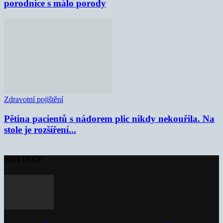
porodnice s málo porody
Zdravotní pojištění
Pětina pacientů s nádorem plic nikdy nekouřila. Na
stole je rozšíření...
NOVINKY