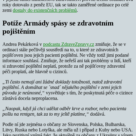
roky dotovalo z peněz EU, tak se takto zaměřené ordinace po celé
zemi
dostaly do existenčních problémů
.
Potíže Armády spásy se zdravotním
pojištěním
Andrea Pekárková v
podcastu ZdraveZpravy.cz
zmiňuje, že se v
ordinaci stále pečlivěji soustředí na to, u které ze zdravotních
pojišťoven jsou jejich pacienti pojištěni. Ne vždy totiž jimi podané
informace souhlasí. Zmiňuje, že neřeší ani tak problémy u lidí, kteří
si zdravotní pojištění neplatí, protože za ně pojišťovny zdravotní
péči proplatí, ale hlavně u cizinců.
„Ti často nemají ani žádné doklady totožnosti, natož zdravotní
pojištění. A domáhat se ´snad´ nějakého pojištění v zemi jejich
původu je neúnosné,“
vysvětluje s tím, že poskytnutá péče o cizince
zůstává docela neproplacena.
„Naopak, když já chci udělat odběr krve a rozbor, nebo pacienta
pošlu na rentgen, tak za to my ještě platíme,“
dodává.
Podle ní jde zejména o občany ze Slovenska, Polska, Bulharska,
Litvy, Ruska nebo Lotyška, ale měla už i případ z Kuby nebo USA.
Jako pozitivní vnímá fakt, že aktuálně za občany z Ukrajiny s vízem