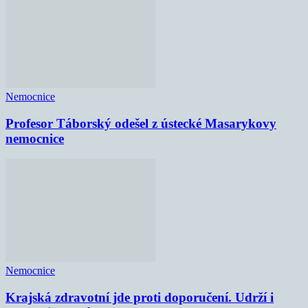
Nemocnice
Profesor Táborský odešel z ústecké Masarykovy
nemocnice
Nemocnice
Krajská zdravotní jde proti doporučení. Udrží i