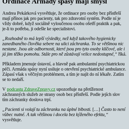
Ordinace Armády spásy mají smysl
Andrea Pekárková vysvětluje, že ordinace pro osoby bez přístřeší
mají přínos jak pro pacienty, tak pro zdravotní systém. Podle ní je
vždy dobré, když sociálně vyloučenou osobu ošetří praktik a pak,
je-li to potřeba, ji odešle ke specialistovi.
„Rozhodně to má lepší výsledky, než když takového hygienicky
zanedbaného člověka sebere na ulici záchranka. To se většinou nic
nestane. Jsou ale odbornosti, které jsou pro tyto osoby klíčové, ale i
já jim těžko pomohu. Stále pro ně zůstávají velice nedostupné,“
říká.
Příkladem jmenuje ústavní, a hlavně pak ambulantní psychiatrickou
péči. Armáda spásy nyní usiluje o otevření psychiatrické ambulance.
Zápasí však s věčným problémem, a tím je najít do ní lékaře. Zatím
se to nedaří.
V
podcastu ZdraveZpravy.cz
upozorňuje na přetíženost
záchranných služeb ze strany osob bez přístřeší. Podle jejích slov
tím záchranky doslova trpí.
„Pacienti si volají tu záchranku na úplné blbosti.
[…]
Často to není
vůbec nutné. A tak většinou i docela bez kýženého efektu,“
vysvětluje.