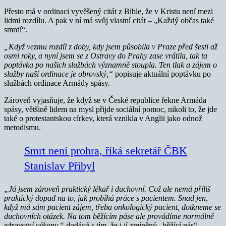
Přesto má v ordinaci vyvěšený citát z Bible, že v Kristu není mezi
lidmi rozdílu. A pak v ní má svůj vlastní citát – „Každý občas také
smrdí“.
„Když vezmu rozdíl z doby, kdy jsem působila v Praze před šesti až
osmi roky, a nyní jsem se z Ostravy do Prahy zase vrátila, tak ta
poptávka po našich službách významně stoupla. Ten tlak a zájem o
služby naší ordinace je obrovský,“
popisuje aktuální poptávku po
službách ordinace Armády spásy.
Zároveň vyjasňuje, že když se v České republice řekne Armáda
spásy, většině lidem na mysl přijde sociální pomoc, nikoli to, že jde
také o protestantskou církev, která vznikla v Anglii jako odnož
metodismu.
Smrt není prohra, říká sekretář ČBK
Stanislav Přibyl
„Já jsem zároveň praktický lékař i duchovní. Což ale nemá příliš
praktický dopad na to, jak probíhá práce s pacientem. Snad jen,
když má sám pacient zájem, třeba onkologický pacient, dotkneme se
duchovních otázek. Na tom běžícím páse ale provádíme normálně
zdravotní výkony,“
dodává s tím, že i jí zmíněný „běžící pás“