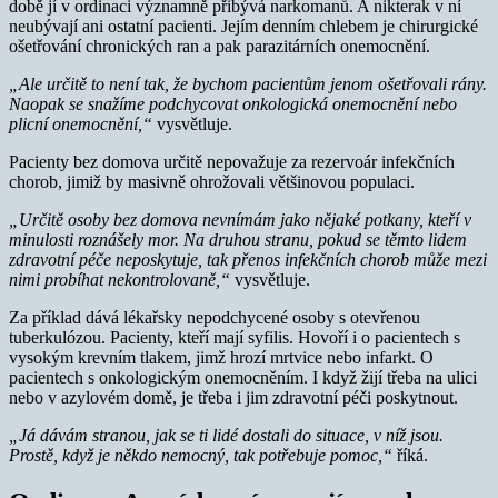
době jí v ordinaci významně přibývá narkomanů. A nikterak v ní
neubývají ani ostatní pacienti. Jejím denním chlebem je chirurgické
ošetřování chronických ran a pak parazitárních onemocnění.
„Ale určitě to není tak, že bychom pacientům jenom ošetřovali rány.
Naopak se snažíme podchycovat onkologická onemocnění nebo
plicní onemocnění,“
vysvětluje.
Pacienty bez domova určitě nepovažuje za rezervoár infekčních
chorob, jimiž by masivně ohrožovali většinovou populaci.
„Určitě osoby bez domova nevnímám jako nějaké potkany, kteří v
minulosti roznášely mor. Na druhou stranu, pokud se těmto lidem
zdravotní péče neposkytuje, tak přenos infekčních chorob může mezi
nimi probíhat nekontrolovaně,“
vysvětluje.
Za příklad dává lékařsky nepodchycené osoby s otevřenou
tuberkulózou. Pacienty, kteří mají syfilis. Hovoří i o pacientech s
vysokým krevním tlakem, jimž hrozí mrtvice nebo infarkt. O
pacientech s onkologickým onemocněním. I když žijí třeba na ulici
nebo v azylovém domě, je třeba i jim zdravotní péči poskytnout.
„Já dávám stranou, jak se ti lidé dostali do situace, v níž jsou.
Prostě, když je někdo nemocný, tak potřebuje pomoc,“
říká.