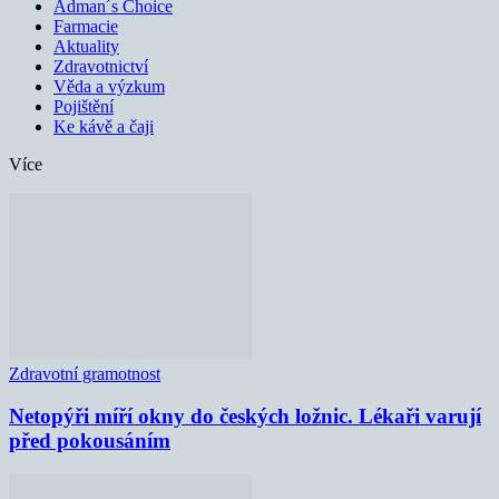
Adman´s Choice
Farmacie
Aktuality
Zdravotnictví
Věda a výzkum
Pojištění
Ke kávě a čaji
Více
Zdravotní gramotnost
Netopýři míří okny do českých ložnic. Lékaři varují
před pokousáním