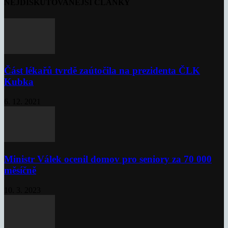
NEJDISKUTOVANĚJŠÍ ČLÁNKY
Část lékařů tvrdě zaútočila na prezidenta ČLK
Kubka
6. 12. 2021
Ministr Válek ocenil domov pro seniory za 70 000
měsíčně
10. 3. 2023