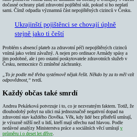
dočasné ochrany platí zdravotní pojištění stát, pokud si ho neplatí
sami. Čímž odpadla významná část nepojištěných cizinců v Česku.
Ukrajinští pojištěnci se chovají úplně
stejně jako ti čeští
Problém s absencí plateb za zdravotní péči nepojištěných cizinců
vnímá jako velmi závažný. A nejen pro ordinace Armády spásy a
jim podobné, ale i pro ostatní poskytovatele zdravotních služeb v
Česku, nemocnice či zmíněné záchranky.
„To je podle mě třeba systémově nějak řešit. Někdo by za to měl vzít
odpovědnost,“
tvrdí.
Každý občas také smrdí
Andrea Pekárková potvrzuje i to, co je nezvratným faktem. Totiž, že
dlouhodobý pobyt na ulici má jednoznačně negativní dopad na
zdravotní stav každého člověka. Věk, kdy lidé bez přístřeší umírají,
je výrazně nižší než u lidí, kteří mají střechu nad hlavou. Podle
nedávné analýzy Ministerstva práce a sociálních věcí umírají
v
průměru i o deset let dříve
.