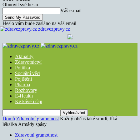
Obnovit své heslo
Váš e-mail
Heslo vám bude zasláno na váš email
zdravezpravy.cz
Aktuality
Zdravotnictví
Politika
Sociální věci
Pojištění
Pharma
Rozhovory
E-Health
Ke kávě i čaji
Domů
Zdravotní gramotnost
Každý občas také smrdí, říká
lékařka Armády spásy
Zdravotní gramotnost