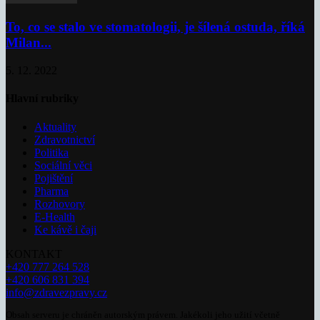
To, co se stalo ve stomatologii, je šílená ostuda, říká
Milan...
5. 12. 2022
Hlavní rubriky
Aktuality
Zdravotnictví
Politika
Sociální věci
Pojištění
Pharma
Rozhovory
E-Health
Ke kávě i čaji
KONTAKT
+420 777 264 528
+420 606 831 394
info@zdravezpravy.cz
Obsah serveru je chráněn autorským právem. Jakékoli jeho užití včetně