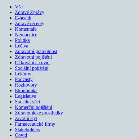
Vše
Zdravé Zprávy
E-health
Zdravé recepty
Komentáře
Nemocnice
Politika
Léčiva
Zdravotní gramotnost
Zdravotní pojištění
Očkování a covid
Sociální pojištění
Lékárny
Podcasty
Rozhovory
Ekonomika
Legislativa
Sociální věci
Komerční pojištění
Zdravotnické prostředky
Životní styl
Farmaceutické firmy
Stakeholders
Covid