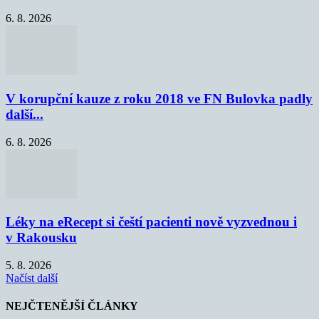
6. 8. 2026
V korupční kauze z roku 2018 ve FN Bulovka padly
další...
6. 8. 2026
Léky na eRecept si čeští pacienti nově vyzvednou i
v Rakousku
5. 8. 2026
Načíst další
NEJČTENĚJŠÍ ČLÁNKY