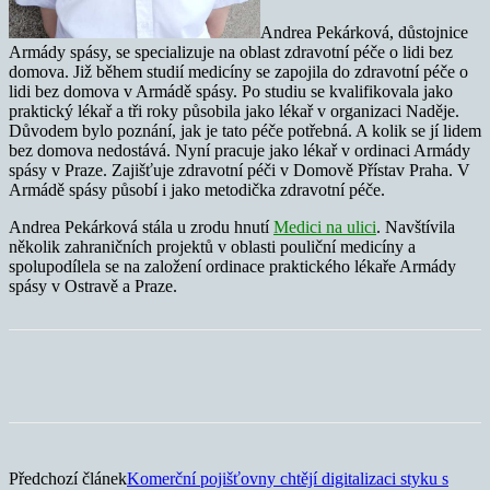
Andrea Pekárková, důstojnice
Armády spásy, se specializuje na oblast zdravotní péče o lidi bez
domova. Již během studií medicíny se zapojila do zdravotní péče o
lidi bez domova v Armádě spásy. Po studiu se kvalifikovala jako
praktický lékař a tři roky působila jako lékař v organizaci Naděje.
Důvodem bylo poznání, jak je tato péče potřebná. A kolik se jí lidem
bez domova nedostává. Nyní pracuje jako lékař v ordinaci Armády
spásy v Praze. Zajišťuje zdravotní péči v Domově Přístav Praha. V
Armádě spásy působí i jako metodička zdravotní péče.
Andrea Pekárková stála u zrodu hnutí
Medici na ulici
. Navštívila
několik zahraničních projektů v oblasti pouliční medicíny a
spolupodílela se na založení ordinace praktického lékaře Armády
spásy v Ostravě a Praze.
Předchozí článek
Komerční pojišťovny chtějí digitalizaci styku s