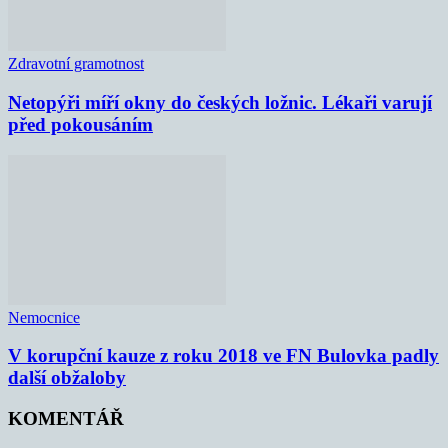
Zdravotní gramotnost
Netopýři míří okny do českých ložnic. Lékaři varují
před pokousáním
Nemocnice
V korupční kauze z roku 2018 ve FN Bulovka padly
další obžaloby
KOMENTÁŘ