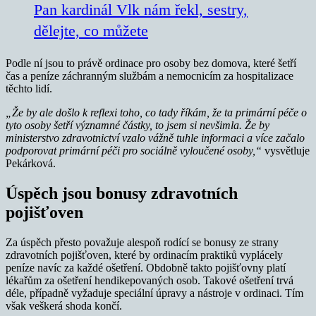
Pan kardinál Vlk nám řekl, sestry,
dělejte, co můžete
Podle ní jsou to právě ordinace pro osoby bez domova, které šetří
čas a peníze záchranným službám a nemocnicím za hospitalizace
těchto lidí.
„Že by ale došlo k reflexi toho, co tady říkám, že ta primární péče o
tyto osoby šetří významné částky, to jsem si nevšimla. Že by
ministerstvo zdravotnictví vzalo vážně tuhle informaci a více začalo
podporovat primární péči pro sociálně vyloučené osoby,“
vysvětluje
Pekárková.
Úspěch jsou bonusy zdravotních
pojišťoven
Za úspěch přesto považuje alespoň rodící se bonusy ze strany
zdravotních pojišťoven, které by ordinacím praktiků vyplácely
peníze navíc za každé ošetření. Obdobně takto pojišťovny platí
lékařům za ošetření hendikepovaných osob. Takové ošetření trvá
déle, případně vyžaduje speciální úpravy a nástroje v ordinaci. Tím
však veškerá shoda končí.