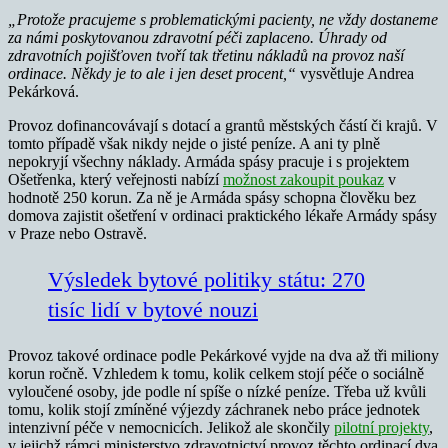
„Protože pracujeme s problematickými pacienty, ne vždy dostaneme
za námi poskytovanou zdravotní péči zaplaceno. Úhrady od
zdravotních pojišťoven tvoří tak třetinu nákladů na provoz naší
ordinace. Někdy je to ale i jen deset procent,“
vysvětluje Andrea
Pekárková.
Provoz dofinancovávají s dotací a grantů městských částí či krajů. V
tomto případě však nikdy nejde o jisté peníze. A ani ty plně
nepokryjí všechny náklady. Armáda spásy pracuje i s projektem
Ošetřenka, který veřejnosti nabízí
možnost zakoupit poukaz
v
hodnotě 250 korun. Za ně je Armáda spásy schopna člověku bez
domova zajistit ošetření v ordinaci praktického lékaře Armády spásy
v Praze nebo Ostravě.
Výsledek bytové politiky státu: 270
tisíc lidí v bytové nouzi
Provoz takové ordinace podle Pekárkové vyjde na dva až tři miliony
korun ročně. Vzhledem k tomu, kolik celkem stojí péče o sociálně
vyloučené osoby, jde podle ní spíše o nízké peníze. Třeba už kvůli
tomu, kolik stojí zmíněné výjezdy záchranek nebo práce jednotek
intenzivní péče v nemocnicích. Jelikož ale skončily
pilotní projekty
,
v jejichž rámci ministerstvo zdravotnictví provoz těchto ordinací dva