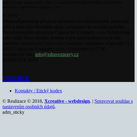
publikování nebo jiného šíření je zakázáno bez předchozího písemného
souhlasu Copywrite Company s.r.o.
O NÁS
ZdraveZpravy.cz
přinášejí informace ze zdravotnictví, zdravotní
péče a zdravého životního stylu s přesahem do sociální politiky.
Provozovatelem serveru je Copywrite Company s.r.o. Publikování
nebo další šíření obsahu serveru www.zdravezpravy.cz je bez
souhlasu společnosti Copywrite Company zakázáno. Copyright [c]
2020 Copywrite Company s.r.o. / Copyright [c] ČTK.
Kontaktujte nás:
info@zdravezpravy.cz
SLEDUJTE NÁS
INZERCE
Kontakty / Etický kodex
© Realizace © 2018,
Xcreative - webdesign
. |
Spravovat souhlas s
nastavením osobních údajů
.
adm_sticky