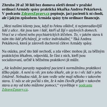
Zhruba 20 až 30 lidí bez domova ošetří denně v pražské
ordinaci Armády spásy praktická lékařka Andrea Pekárková.
V podcastu
ZdraveZpravy.cz
popisuje, jací pacienti k ní chodí,
ale i jakým způsobem Armáda spásy tyto ordinace financuje.
„
Mezi našimi klienty jsou, když to řeknu ošklivě, ti nejsmradlavější
lidé z ulice. Ale jsou tam i lidé, kteří už žijí v azylových domech.
Vrací se z vězení nebo psychiatrických léčeben. To, v jakém stavu k
nám tito lidé přicházejí, je velice individuální,“
říká Andrea
Pekárková, která je zároveň duchovní církve Armády spásy.
Na otázku, proč tito lidé nechodí, a zda vůbec mohou jít, za běžným
praktickým lékařem, odpovídá, že část z nich, kteří jsou
socializovaní, určitě k běžnému praktikovi jít může.
„Ale kožními parazity napadený pacient k normálnímu praktikovi
těžko půjde. A není to věc jen toho lékaře, ale je to i věc lidí v jeho
čekárně. Nebudou rádi, že tam vedle sebe mají někoho v takovém
stavu. U nás se ale počítá s tím, že k nám člověk přijde v takovém
stavu a my od toho můžeme pomoci
,“ vysvětluje v
podcastu
ZdraveZpravy.cz
.