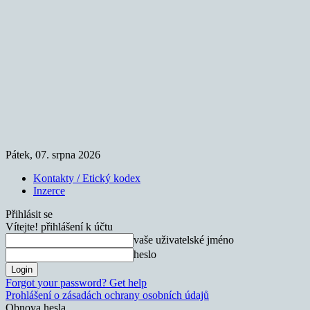
Pátek, 07. srpna 2026
Kontakty / Etický kodex
Inzerce
Přihlásit se
Vítejte! přihlášení k účtu
vaše uživatelské jméno
heslo
Forgot your password? Get help
Prohlášení o zásadách ochrany osobních údajů
Obnova hesla