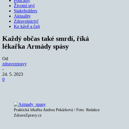
Podcasty
Životní styl
Stakeholders
Aktuality
Zdravotnictví
Ke kávě a čaji
Každý občas také smrdí, říká
lékařka Armády spásy
Od
zdravezpravy
-
24. 5. 2023
0
Praktická lékařka Andrea Pekárková / Foto: Redakce
ZdraveZpravy.cz