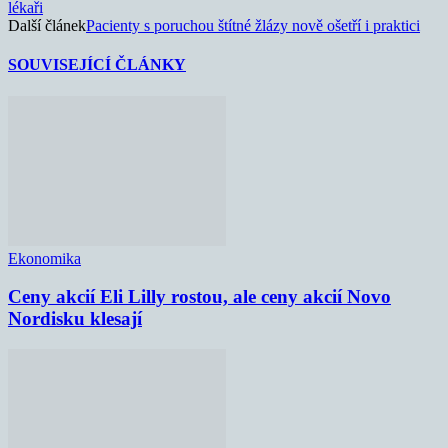
lékaři
Další článek
Pacienty s poruchou štítné žlázy nově ošetří i praktici
SOUVISEJÍCÍ ČLÁNKY
Ekonomika
Ceny akcií Eli Lilly rostou, ale ceny akcií Novo
Nordisku klesají