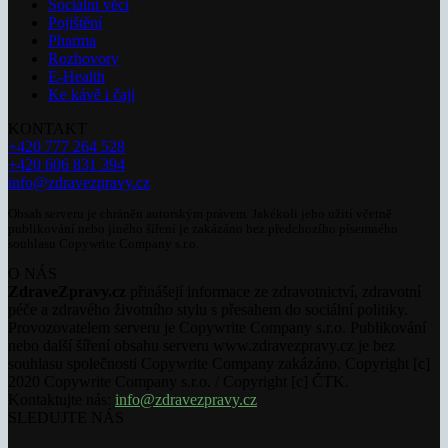
Sociální věci
Pojištění
Pharma
Rozhovory
E-Health
Ke kávě i čaji
KONTAKT
+420 777 264 528
+420 606 831 394
info@zdravezpravy.cz
Obsah serveru je chráněn autorským právem. Jakékoli jeho užití včetně
publikování nebo jiného šíření je zakázáno bez předchozího písemného
souhlasu Copywrite Company s.r.o.
O NÁS
ZdraveZpravy.cz
přinášejí informace ze zdravotnictví, zdravotní
péče a zdravého životního stylu s přesahem do sociální politiky.
Provozovatelem serveru je Copywrite Company s.r.o. Publikování
nebo další šíření obsahu serveru www.zdravezpravy.cz je bez
souhlasu společnosti Copywrite Company zakázáno. Copyright [c]
2020 Copywrite Company s.r.o. / Copyright [c] ČTK.
Kontaktujte nás:
info@zdravezpravy.cz
SLEDUJTE NÁS