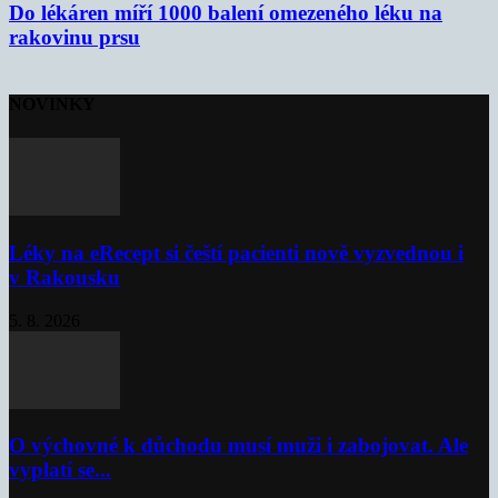
Do lékáren míří 1000 balení omezeného léku na
rakovinu prsu
NOVINKY
Léky na eRecept si čeští pacienti nově vyzvednou i
v Rakousku
5. 8. 2026
O výchovné k důchodu musí muži i zabojovat. Ale
vyplatí se...