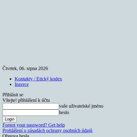
Čtvrtek, 06. srpna 2026
Kontakty / Etický kodex
Inzerce
Přihlásit se
Vítejte! přihlášení k účtu
vaše uživatelské jméno
heslo
Forgot your password? Get help
Prohlášení o zásadách ochrany osobních údajů
Obnova hesla