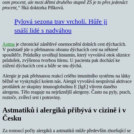
osm procent, ale mezi dětmi druhého stupně ZŠ je to přes jedenáct
procent,“
říká doktorka Plšková.
Pylová sezona trav vrcholí. Hůře ji
snáší lidé s nadváhou
Astma
je chronické zánětlivé onemocnění dolních cest dýchacích.
V podstatě jde o přehnanou obranu dýchacích cest na některé
spouštěče. Průdušky uvolňují histamin, který vyvolává otok sliznice
průdušek, zvýšenou tvorbou hlenu. U pacienta pak dochází ke
zúžení dýchacích cest a hůře se mu dýchá.
Alergie je pak přehnanou reakcí celého imunitního systému na látky
běžně se vyskytující kolem nás. Alergii vyvolává nesprávná aktivace
protilátek ze skupiny imunoglobulinu E [IgE] vlivem daného
alergenu. Tělo reaguje na nejrůznější alergeny. Často na pyly, prach,
roztoče, zvířecí srst i potraviny.
Astmatiků i alergiků přibývá v cizině i v
Česku
Za rostoucí počty alergiků a astmatiků může především zhoršující se