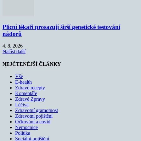
Plicní lékaři prosazují širší genetické testování
nádorů
4. 8. 2026
Načíst další
NEJČTENĚJŠÍ ČLÁNKY
Vše
E-health
Zdravé recepty
Komentáře
Zdravé Zprávy
Léčiva
Zdravotní gramotnost
Zdravotní pojištění
Očkování a covid
Nemocnice
Politika
Sociální pojištění