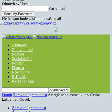
Obnovit své heslo
Váš e-mail
Heslo vám bude zasláno na váš email
zdravezpravy.cz
Aktuality
Zdravotnictví
Politika
Sociální věci
Pojištění
Pharma
Rozhovory
E-Health
Ke kávě i čaji
Domů
Zdravotní gramotnost
Alergik nebo astmatik je v Česku
každý třetí člověk
Zdravotní gramotnost