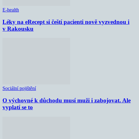
E-health
Léky na eRecept si čeští pacienti nově vyzvednou i
v Rakousku
Sociální pojištění
O výchovné k důchodu musí muži i zabojovat. Ale
vyplatí se to