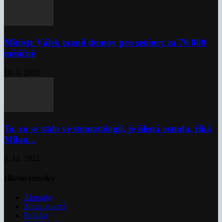
Ministr Válek ocenil domov pro seniory za 70 000
měsíčně
10. 3. 2023
To, co se stalo ve stomatologii, je šílená ostuda, říká
Milan...
5. 12. 2022
Hlavní rubriky
Aktuality
Zdravotnictví
Politika