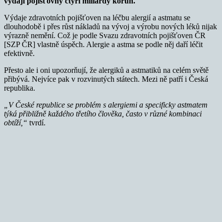
vydají pojišťovny čtyři miliardy korun.
Výdaje zdravotních pojišťoven na léčbu alergií a astmatu se
dlouhodobě i přes růst nákladů na vývoj a výrobu nových léků nijak
výrazně nemění. Což je podle Svazu zdravotních pojišťoven ČR
[SZP ČR] vlastně úspěch. Alergie a astma se podle něj daří léčit
efektivně.
Přesto ale i oni upozorňují, že alergiků a astmatiků na celém světě
přibývá. Nejvíce pak v rozvinutých státech. Mezi ně patří i Česká
republika.
„V České republice se problém s alergiemi a specificky astmatem
týká přibližně každého třetího člověka, často v různé kombinaci
obtíží,“
tvrdí.