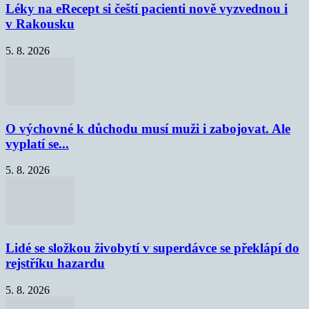
Léky na eRecept si čeští pacienti nově vyzvednou i
v Rakousku
5. 8. 2026
O výchovné k důchodu musí muži i zabojovat. Ale
vyplatí se...
5. 8. 2026
Lidé se složkou živobytí v superdávce se překlápí do
rejstříku hazardu
5. 8. 2026