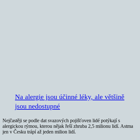
Na alergie jsou účinné léky, ale většině
jsou nedostupné
Nejčastěji se podle dat svazových pojišťoven lidé potýkají s
alergickou rýmou, kterou nějak řeší zhruba 2,5 milionu lidí. Astma
jen v Česku trápí až jeden milion lidí.