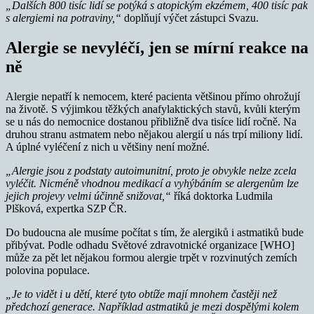
„Dalších 800 tisíc lidí se potýká s atopickým ekzémem, 400 tisíc pak
s alergiemi na potraviny,“
doplňují výčet zástupci Svazu.
Alergie se nevyléčí, jen se mírní reakce na
ně
Alergie nepatří k nemocem, které pacienta většinou přímo ohrožují
na životě. S výjimkou těžkých anafylaktických stavů, kvůli kterým
se u nás do nemocnice dostanou přibližně dva tisíce lidí ročně. Na
druhou stranu astmatem nebo nějakou alergií u nás trpí miliony lidí.
A úplné vyléčení z nich u většiny není možné.
„Alergie jsou z podstaty autoimunitní, proto je obvykle nelze zcela
vyléčit. Nicméně vhodnou medikací a vyhýbáním se alergenům lze
jejich projevy velmi účinně snižovat,“
říká doktorka Ludmila
Plšková, expertka SZP ČR.
Do budoucna ale musíme počítat s tím, že alergiků i astmatiků bude
přibývat. Podle odhadu Světové zdravotnické organizace [WHO]
může za pět let nějakou formou alergie trpět v rozvinutých zemích
polovina populace.
„Je to vidět i u dětí, které tyto obtíže mají mnohem častěji než
předchozí generace. Například astmatiků je mezi dospělými kolem