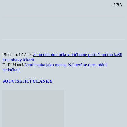
–VRN–
Předchozí článek
Za neochotou očkovat těhotné proti černému kašli
jsou obavy lékařů
Další článek
Není matka jako matka. Některé se dnes přání
nedočkají
SOUVISEJÍCÍ ČLÁNKY