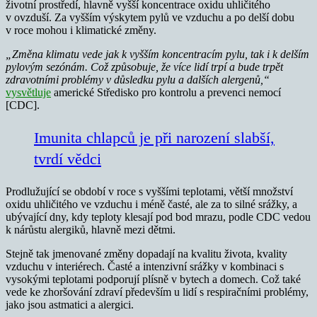
životní prostředí, hlavně vyšší koncentrace oxidu uhličitého
v ovzduší. Za vyšším výskytem pylů ve vzduchu a po delší dobu
v roce mohou i klimatické změny.
„Změna klimatu vede jak k vyšším koncentracím pylu, tak i k delším
pylovým sezónám. Což způsobuje, že více lidí trpí a bude trpět
zdravotními problémy v důsledku pylu a dalších alergenů,“
vysvětluje
americké Středisko pro kontrolu a prevenci nemocí
[CDC].
Imunita chlapců je při narození slabší,
tvrdí vědci
Prodlužující se období v roce s vyššími teplotami, větší množství
oxidu uhličitého ve vzduchu i méně časté, ale za to silné srážky, a
ubývající dny, kdy teploty klesají pod bod mrazu, podle CDC vedou
k nárůstu alergiků, hlavně mezi dětmi.
Stejně tak jmenované změny dopadají na kvalitu života, kvality
vzduchu v interiérech. Časté a intenzivní srážky v kombinaci s
vysokými teplotami podporují plísně v bytech a domech. Což také
vede ke zhoršování zdraví především u lidí s respiračními problémy,
jako jsou astmatici a alergici.