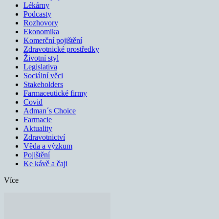
Lékárny
Podcasty
Rozhovory
Ekonomika
Komerční pojištění
Zdravotnické prostředky
Životní styl
Legislativa
Sociální věci
Stakeholders
Farmaceutické firmy
Covid
Adman´s Choice
Farmacie
Aktuality
Zdravotnictví
Věda a výzkum
Pojištění
Ke kávě a čaji
Více