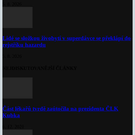
5. 8. 2026
Lidé se složkou živobytí v superdávce se překlápí do
rejstříku hazardu
5. 8. 2026
NEJDISKUTOVANĚJŠÍ ČLÁNKY
Část lékařů tvrdě zaútočila na prezidenta ČLK
Kubka
6. 12. 2021