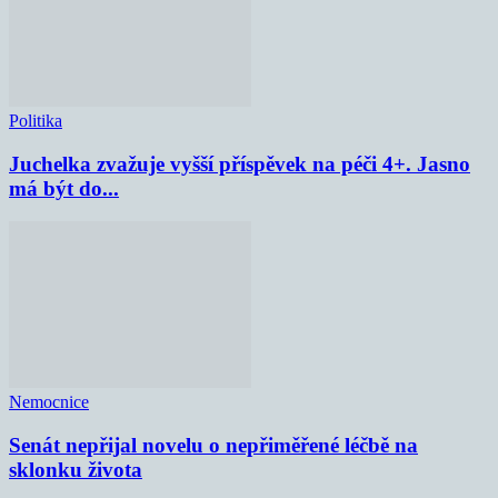
Politika
Juchelka zvažuje vyšší příspěvek na péči 4+. Jasno
má být do...
Nemocnice
Senát nepřijal novelu o nepřiměřené léčbě na
sklonku života