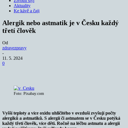
Životní styl
Aktuality
Ke kávě a čaji
Alergik nebo astmatik je v Česku každý
třetí člověk
Od
zdravezpravy
-
11. 5. 2024
0
Foto: Pixabay.com
Vyšší teploty a více oxidu uhličitého v ovzduší zvyšují počty
alergiků a astmatiků.
S alergií či astmatem se v Česku potýká
každý třetí člověk, více děti. Ročně na léčbu astmatu a alergií