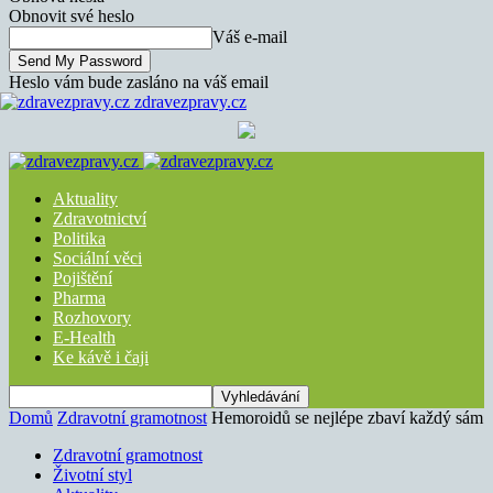
Obnovit své heslo
Váš e-mail
Heslo vám bude zasláno na váš email
zdravezpravy.cz
Aktuality
Zdravotnictví
Politika
Sociální věci
Pojištění
Pharma
Rozhovory
E-Health
Ke kávě i čaji
Domů
Zdravotní gramotnost
Hemoroidů se nejlépe zbaví každý sám
Zdravotní gramotnost
Životní styl