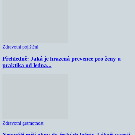
Zdravotní pojištění
Přehledně: Jaká je hrazená prevence pro ženy u
praktika od ledna...
Zdravotní gramotnost
Netopýři míří okny do českých ložnic. Lékaři varují