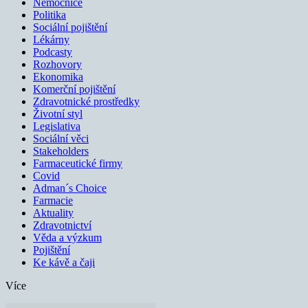
Nemocnice
Politika
Sociální pojištění
Lékárny
Podcasty
Rozhovory
Ekonomika
Komerční pojištění
Zdravotnické prostředky
Životní styl
Legislativa
Sociální věci
Stakeholders
Farmaceutické firmy
Covid
Adman´s Choice
Farmacie
Aktuality
Zdravotnictví
Věda a výzkum
Pojištění
Ke kávě a čaji
Více