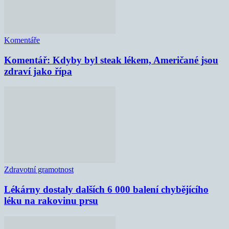
Komentáře
Komentář: Kdyby byl steak lékem, Američané jsou
zdraví jako řípa
Zdravotní gramotnost
Lékárny dostaly dalších 6 000 balení chybějícího
léku na rakovinu prsu