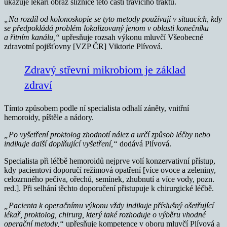
ukazuje lékaři obraz sliznice této části trávicího traktu.
„Na rozdíl od kolonoskopie se tyto metody používají v situacích, kdy
se předpokládá problém lokalizovaný jenom v oblasti konečníku
a řitním kanálu,“
upřesňuje rozsah výkonu mluvčí Všeobecné
zdravotní pojišťovny [VZP ČR] Viktorie Plívová.
Zdravý střevní mikrobiom je základ
zdraví
Tímto způsobem podle ní specialista odhalí záněty, vnitřní
hemoroidy, píštěle a nádory.
„
Po vyšetření proktolog zhodnotí nález a určí způsob léčby nebo
indikuje další doplňující vyšetření,“
dodává Plívová.
Specialista při léčbě hemoroidů nejprve volí konzervativní přístup,
kdy pacientovi doporučí režimová opatření [více ovoce a zeleniny,
celozrnného pečiva, ořechů, semínek, zhubnutí a více vody, pozn.
red.]. Při selhání těchto doporučení přistupuje k chirurgické léčbě.
„Pacienta k operačnímu výkonu vždy indikuje příslušný ošetřující
lékař, proktolog, chirurg, který také rozhoduje o výběru vhodné
operační metody,“
upřesňuje kompetence v oboru mluvčí Plívová a