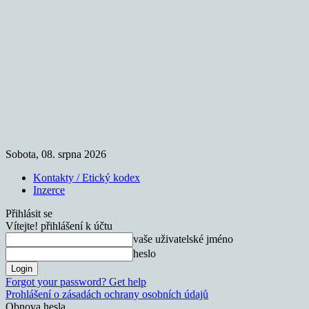
Sobota, 08. srpna 2026
Kontakty / Etický kodex
Inzerce
Přihlásit se
Vítejte! přihlášení k účtu
vaše uživatelské jméno
heslo
Forgot your password? Get help
Prohlášení o zásadách ochrany osobních údajů
Obnova hesla