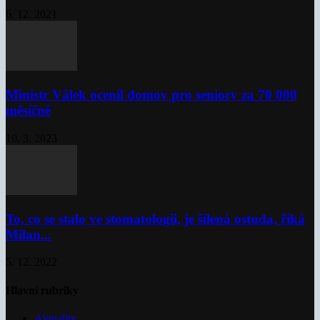
6. 12. 2021
Ministr Válek ocenil domov pro seniory za 70 000
měsíčně
10. 3. 2023
To, co se stalo ve stomatologii, je šílená ostuda, říká
Milan...
5. 12. 2022
Hlavní rubriky
Aktuality