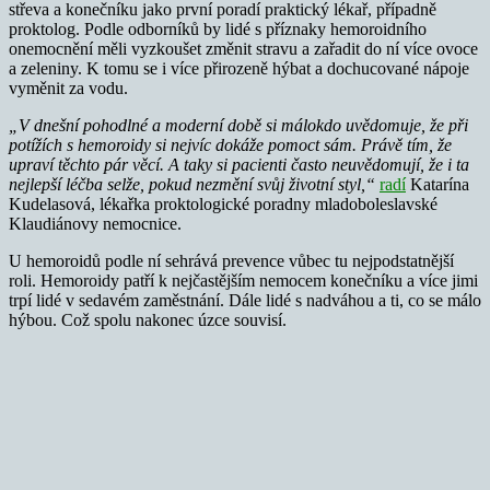
střeva a konečníku jako první poradí praktický lékař, případně
proktolog. Podle odborníků by lidé s příznaky hemoroidního
onemocnění měli vyzkoušet změnit stravu a zařadit do ní více ovoce
a zeleniny. K tomu se i více přirozeně hýbat a dochucované nápoje
vyměnit za vodu.
„V dnešní pohodlné a moderní době si málokdo uvědomuje, že při
potížích s hemoroidy si nejvíc dokáže pomoct sám. Právě tím, že
upraví těchto pár věcí. A taky si pacienti často neuvědomují, že i ta
nejlepší léčba selže, pokud nezmění svůj životní styl,“
radí
Katarína
Kudelasová, lékařka proktologické poradny mladoboleslavské
Klaudiánovy nemocnice.
U hemoroidů podle ní sehrává prevence vůbec tu nejpodstatnější
roli. Hemoroidy patří k nejčastějším nemocem konečníku a více jimi
trpí lidé v sedavém zaměstnání. Dále lidé s nadváhou a ti, co se málo
hýbou. Což spolu nakonec úzce souvisí.