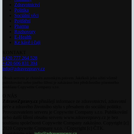
Zdravotnictví
Politika
Sociální věci
Pojištění
Pharma
Rozhovory
E-Health
Ke kávě i čaji
KONTAKT
+420 777 264 528
+420 606 831 394
info@zdravezpravy.cz
Obsah serveru je chráněn autorským právem. Jakékoli jeho užití včetně
publikování nebo jiného šíření je zakázáno bez předchozího písemného
souhlasu Copywrite Company s.r.o.
O NÁS
ZdraveZpravy.cz
přinášejí informace ze zdravotnictví, zdravotní
péče a zdravého životního stylu s přesahem do sociální politiky.
Provozovatelem serveru je Copywrite Company s.r.o. Publikování
nebo další šíření obsahu serveru www.zdravezpravy.cz je bez
souhlasu společnosti Copywrite Company zakázáno. Copyright [c]
2020 Copywrite Company s.r.o. / Copyright [c] ČTK.
Kontaktujte nás:
info@zdravezpravy.cz