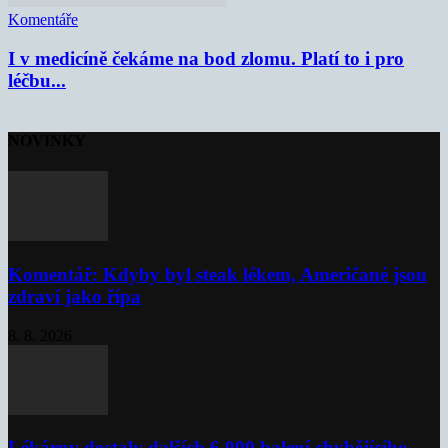
Komentáře
I v medicíně čekáme na bod zlomu. Platí to i pro
léčbu...
NOVINKY
Komentář: Kdyby byl steak lékem, Američané jsou
zdraví jako řípa
8. 8. 2026
Lékárny dostaly dalších 6 000 balení chybějícího