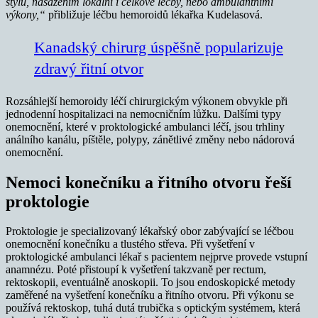
stylu, nasazením lokální i celkové léčby, nebo ambulantními
výkony,“
přibližuje léčbu hemoroidů lékařka Kudelasová.
Kanadský chirurg úspěšně popularizuje
zdravý řitní otvor
Rozsáhlejší hemoroidy léčí chirurgickým výkonem obvykle při
jednodenní hospitalizaci na nemocničním lůžku. Dalšími typy
onemocnění, které v proktologické ambulanci léčí, jsou trhliny
análního kanálu, píštěle, polypy, zánětlivé změny nebo nádorová
onemocnění.
Nemoci konečníku a řitního otvoru řeší
proktologie
Proktologie je specializovaný lékařský obor zabývající se léčbou
onemocnění konečníku a tlustého střeva. Při vyšetření v
proktologické ambulanci lékař s pacientem nejprve provede vstupní
anamnézu. Poté přistoupí k vyšetření takzvaně per rectum,
rektoskopii, eventuálně anoskopii. To jsou endoskopické metody
zaměřené na vyšetření konečníku a řitního otvoru. Při výkonu se
používá rektoskop, tuhá dutá trubička s optickým systémem, která