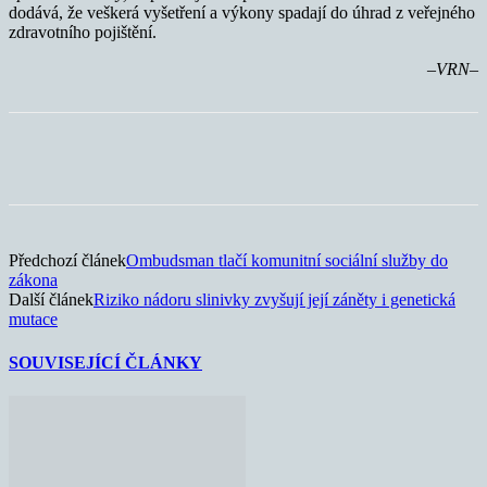
dodává, že veškerá vyšetření a výkony spadají do úhrad z veřejného
zdravotního pojištění.
–VRN–
Předchozí článek
Ombudsman tlačí komunitní sociální služby do
zákona
Další článek
Riziko nádoru slinivky zvyšují její záněty i genetická
mutace
SOUVISEJÍCÍ ČLÁNKY