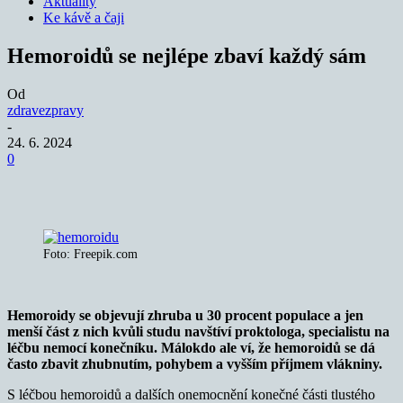
Aktuality
Ke kávě a čaji
Hemoroidů se nejlépe zbaví každý sám
Od
zdravezpravy
-
24. 6. 2024
0
Foto: Freepik.com
Hemoroidy se objevují zhruba u 30 procent populace a jen
menší část z nich kvůli studu navštíví proktologa, specialistu na
léčbu nemocí konečníku. Málokdo ale ví, že hemoroidů se dá
často zbavit zhubnutím, pohybem a vyšším příjmem vlákniny.
S léčbou hemoroidů a dalších onemocnění konečné části tlustého