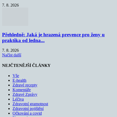
7. 8. 2026
Přehledně: Jaká je hrazená prevence pro ženy u
praktika od ledna...
7. 8. 2026
Načíst další
NEJČTENĚJŠÍ ČLÁNKY
Vše
E-health
Zdravé recepty
Komentáře
Zdravé Zprávy
Léčiva
Zdravotní gramotnost
Zdravotní pojištění
Očkování a covid