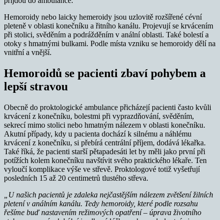
přijdou do ambulance.
Hemoroidy nebo laicky hemeroidy jsou uzlovitě rozšířené cévní
pleteně v oblasti konečníku a řitního kanálu. Projevují se krvácením
při stolici, svěděním a podrážděním v anální oblasti. Také bolestí a
otoky s hmatnými bulkami. Podle místa vzniku se hemoroidy dělí na
vnitřní a vnější.
Hemoroidů se pacienti zbaví pohybem a
lepší stravou
Obecně do proktologické ambulance přicházejí pacienti často kvůli
krvácení z konečníku, bolestmi při vyprazdňování, svěděním,
sekrecí mimo stolici nebo hmatným nálezem v oblasti konečníku.
Akutní případy, kdy u pacienta dochází k silnému a náhlému
krvácení z konečníku, si přebírá centrální příjem, dodává lékařka.
Také říká, že pacienti starší pětapadesáti let by měli jako první při
potížích kolem konečníku navštívit svého praktického lékaře. Ten
vyloučí komplikace výše ve střevě. Proktologové totiž vyšetřují
posledních 15 až 20 centimetrů tlustého střeva.
„U našich pacientů je zdaleka nejčastějším nálezem zvětšení žilních
pletení v análním kanálu. Tedy hemoroidy, které podle rozsahu
řešíme buď nastavením režimových opatření – úprava životního