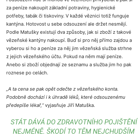
za peníze nakoupit základní potraviny, hygienické
potřeby, tabák či tiskoviny. V každé věznici totiž funguje
kantýna. Hotovost u sebe odsouzení ale držet nesmějí.
Podle Matušky existují dva způsoby, jak si zboží z takové
vězeňské kantýny nakoupí. Buď si pro něj přímo zajdou a
vyberou si ho a peníze za něj jim vězeňská služba strhne
z jejich vězeňského účtu. Pokud na něm mají peníze.
Anebo si zboží objednají ze seznamu a služba jim ho pak
roznese po celách.
„A ta cena se pak opět odečte z vězeňského konta.
Podobně dochází i k úhradě léků, které odsouzenému
předepíše lékař,“
vyjasňuje Jiří Matuška.
STÁT DÁVÁ DO ZDRAVOTNÍHO POJIŠTĚNÍ
NEJMÉNĚ. ŠKODÍ TO TĚM NEJCHUDŠÍM