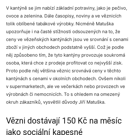
V kantýně se jim nabízí základní potraviny, jako je pečivo,
ovoce a zelenina. Dále časopisy, noviny a ve věznicích
tolik oblíbené tabákové výrobky. Nicméně Matuška
upozorňuje i na časté stížnosti odsouzených na to, že
ceny ve vězeňských kantýnách jsou ve srovnání s cenami
zboží v jiných obchodech podstatně vyšší. Což je podle
něj způsobeno tím, že tyto kantýny provozuje soukromá
osoba, která chce z prodeje profitovat co nejvyšší zisk.
Proto podle něj většina věznic srovnává ceny v těchto
kantýnách s cenami v okolních obchodech. Ovšem nikoli
v supermarketech, ale ve večerkách nebo provozech ve
výrobnách či nemocnicích. To s ohledem na omezený
okruh zákazníků, vysvětlil důvody Jiří Matuška.
Vězni dostávají 150 Kč na měsíc
jako sociální kapesné