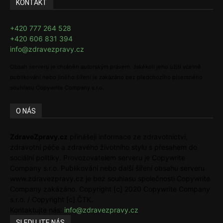
KONTAKT
+420 777 264 528
+420 606 831 394
info@zdravezpravy.cz
Obsah serveru je chráněn autorským právem. Jakékoli jeho užití včetně
publikování nebo jiného šíření je zakázáno bez předchozího písemného
souhlasu Copywrite Company s.r.o.
O NÁS
ZdraveZpravy.cz
přinášejí informace ze zdravotnictví,
zdravotní péče a zdravého životního stylu s přesahem do
sociální politiky. Provozovatelem serveru je Copywrite
Company s.r.o. Publikování nebo další šíření obsahu serveru
www.zdravezpravy.cz je bez souhlasu společnosti Copywrite
Company zakázáno. Copyright [c] 2020 Copywrite Company
s.r.o. / Copyright [c] ČTK.
Kontaktujte nás:
info@zdravezpravy.cz
SLEDUJTE NÁS