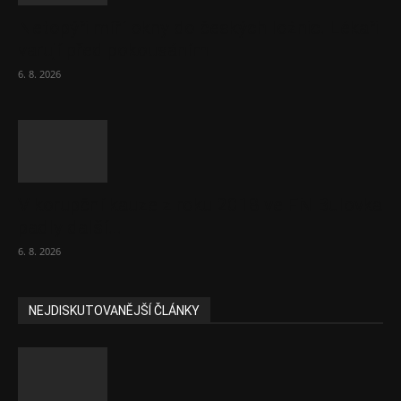
Netopýři míří okny do českých ložnic. Lékaři
varují před pokousáním
6. 8. 2026
V korupční kauze z roku 2018 ve FN Bulovka
padly další...
6. 8. 2026
NEJDISKUTOVANĚJŠÍ ČLÁNKY