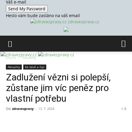
Váš e-mail
Heslo vám bude zasláno na váš email
zdravezpravy.cz
Domů
Aktuality
Aktuality
Ke kávě a čaji
Zadlužení vězni si polepší,
zůstane jim víc peněz pro
vlastní potřebu
Od
zdravezpravy
-
13. 7. 2024
0