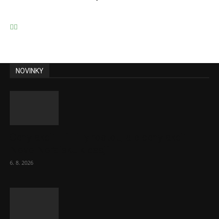
NOVINKY
Ceny akcií Eli Lilly rostou, ale ceny akcií
Novo Nordisku klesají
6. 8. 2026