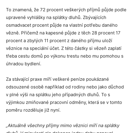
To znamená, že 72 procent veškerých příjmů půjde podle
upravené vyhlášky na splátky dluhů. Zbývajících
osmadvacet procent půjde na vlastní potřebu daného
vězně. Přičemž na kapesné půjde z těch 28 procent 17
procent a zbylých 11 procent z daného příjmu uloží
věznice na speciální účet. Z této částky si vězeň zaplatí
třeba cestu domů po výkonu trestu nebo mu pomohou s
úhradou bydlení.
Za stávající praxe míří veškeré peníze poukázané
odsouzené osobě například od rodiny nebo jako důchod
v plné výši na splátku jeho případných dluhů. To s
výjimkou zmiňované pracovní odměny, která se v tomto
poměru rozděluje již nyní.
„Aktuálně všechny příjmy mimo věznici míří na splátky