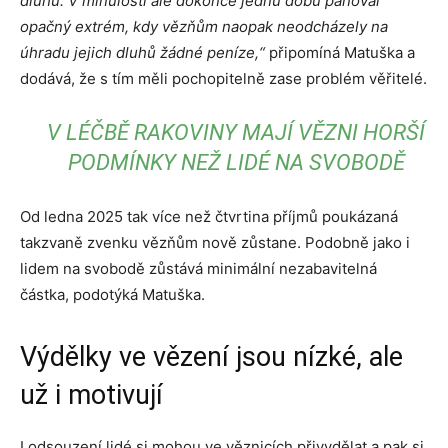
dluhů. V minulosti ale dokonce jednu dobu panoval
opačný extrém, kdy vězňům naopak neodcházely na
úhradu jejich dluhů žádné peníze,“
připomíná Matuška a
dodává, že s tím měli pochopitelně zase problém věřitelé.
V LÉČBĚ RAKOVINY MAJÍ VĚZNI HORŠÍ
PODMÍNKY NEŽ LIDÉ NA SVOBODĚ
Od ledna 2025 tak více než čtvrtina příjmů poukázaná
takzvaně zvenku vězňům nově zůstane. Podobně jako i
lidem na svobodě zůstává minimální nezabavitelná
částka, podotýká Matuška.
Výdělky ve vězení jsou nízké, ale
už i motivují
I odsouzení lidé si mohou ve věznicích přivydělat a pak si