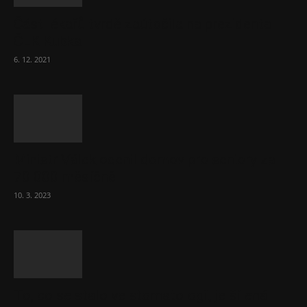
Část lékařů tvrdě zaútočila na prezidenta
ČLK Kubka
6. 12. 2021
Ministr Válek ocenil domov pro seniory za
70 000 měsíčně
10. 3. 2023
To, co se stalo ve stomatologii, je šílená