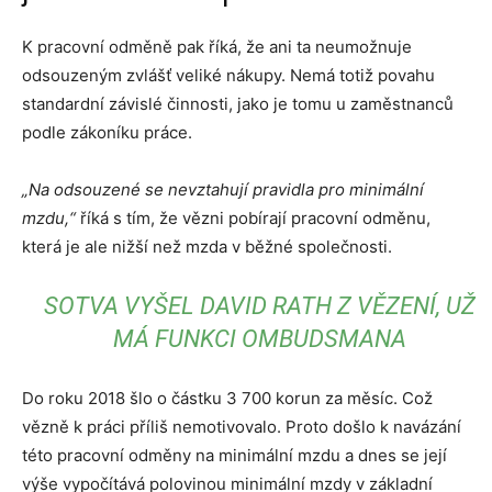
K pracovní odměně pak říká, že ani ta neumožnuje
odsouzeným zvlášť veliké nákupy. Nemá totiž povahu
standardní závislé činnosti, jako je tomu u zaměstnanců
podle zákoníku práce.
„Na odsouzené se nevztahují pravidla pro minimální
mzdu,“
říká s tím, že vězni pobírají pracovní odměnu,
která je ale nižší než mzda v běžné společnosti.
SOTVA VYŠEL DAVID RATH Z VĚZENÍ, UŽ
MÁ FUNKCI OMBUDSMANA
Do roku 2018 šlo o částku 3 700 korun za měsíc. Což
vězně k práci příliš nemotivovalo. Proto došlo k navázání
této pracovní odměny na minimální mzdu a dnes se její
výše vypočítává polovinou minimální mzdy v základní