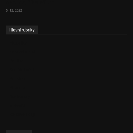
ostuda, říká Milan...
5. 12. 2022
Hlavní rubriky
Aktuality
Zdravotnictví
Politika
Sociální věci
Pojištění
Pharma
Rozhovory
E-Health
Ke kávě i čaji