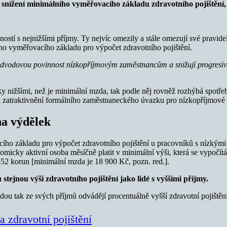
nížení minimálního vyměřovacího základu zdravotního pojištění, t
cností s nejnižšími příjmy. Ty nejvíc omezily a stále omezují své pr
ho vyměřovacího základu pro výpočet zdravotního pojištění.
 odvodovou povinnost nízkopříjmovým zaměstnancům a snižují progresi
nižšími, než je minimální mzda, tak podle něj rovněž rozhýbá spotřebu
e k zatraktivnění formálního zaměstnaneckého úvazku pro nízkopříjmové
na výdělek
ho základu pro výpočet zdravotního pojištění u pracovníků s nízkými p
omicky aktivní osoba měsíčně platit v minimální výši, která se vypočí
 552 korun [minimální mzda je 18 900 Kč, pozn. red.].
stejnou výši zdravotního pojištění jako lidé s vyššími příjmy.
u tak ze svých příjmů odvádějí procentuálně vyšší zdravotní pojištění
a zdravotní pojištění