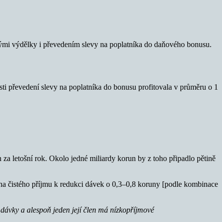
kými výdělky i převedením slevy na poplatníka do daňového bonusu.
i převedení slevy na poplatníka do bonusu profitovala v průměru o 1
za letošní rok. Okolo jedné miliardy korun by z toho připadlo pětině
na čistého příjmu k redukci dávek o 0,3–0,8 koruny [podle kombinace
dávky a alespoň jeden její člen má nízkopříjmové