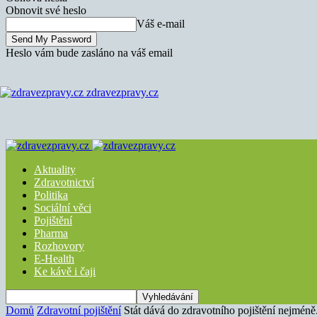
Obnovit své heslo
Váš e-mail
Heslo vám bude zasláno na váš email
zdravezpravy.cz
Aktuality
Zdravotnictví
Politika
Sociální věci
Pojištění
Pharma
Rozhovory
E-Health
Ke kávě i čaji
Domů
Zdravotní pojištění
Stát dává do zdravotního pojištění nejméně