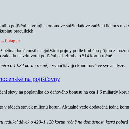
ího pojištění navrhují ekonomové snížit daňové zatížení lidem s níz
skupinu pracujících.
– fintag.cz
 pětina domácností s nejnižšími příjmy podle hrubého příjmu z možnost
ákladu na zdravotní pojištění pak zhruba o 514 korun ročně.
ůměru o 1 934 korun ročně,“
vypočítávají ekonomové ve své analýze.
mocenské na pojišťovny
ení slevy na poplatníka do daňového bonusu na cca 1,6 miliardy korun 
to v řádech stovek milionů korun. Aktuálně vede dodatečná jedna koru
ru redukcí dávek o 420–1 120 korun ročně na domácnost, která pobírá 