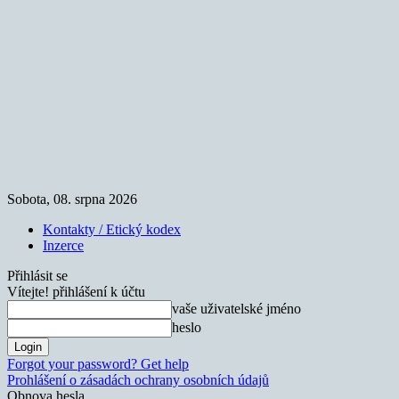
Sobota, 08. srpna 2026
Kontakty / Etický kodex
Inzerce
Přihlásit se
Vítejte! přihlášení k účtu
vaše uživatelské jméno
heslo
Forgot your password? Get help
Prohlášení o zásadách ochrany osobních údajů
Obnova hesla