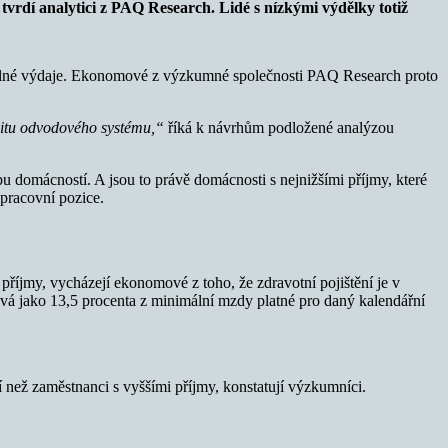
vrdí analytici z PAQ Research. Lidé s nízkými výdělky totiž
avidelné výdaje. Ekonomové z výzkumné společnosti PAQ Research proto
vitu odvodového systému,“
říká k návrhům podložené analýzou
 domácností. A jsou to právě domácnosti s nejnižšími příjmy, které
 pracovní pozice.
říjmy, vycházejí ekonomové z toho, že zdravotní pojištění je v
tává jako 13,5 procenta z minimální mzdy platné pro daný kalendářní
 než zaměstnanci s vyššími příjmy, konstatují výzkumníci.