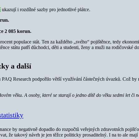
í
ukazují i rozdílné sazby pro jednotlivé plátce.
orun.
nce 2 085 korun.
 procent populace stát. Ten za každého „svého“ pojištěnce, tedy ekonom
ce státu patří důchodci, děti a studenti, ženy a muži na rodičovské dov
ky a další
 PAQ Research podpořilo větší využívání částečných úvazků. Což by mi
vém věku. A osoby, které se starají o jedno dítě do věku sedmi let či n
tatistiky
tnance by negativně dopadlo do rozpočtů veřejných zdravotních pojišť
at, že takový návrh je jen těžce politicky prosaditelný. I na to ale m