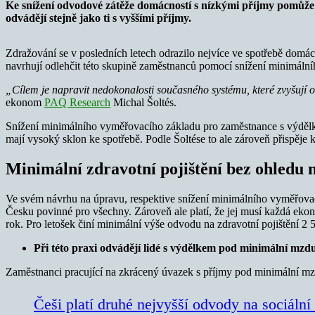
Ke snížení odvodové zátěže domácností s nízkými příjmy pomůže s
odvádějí stejně jako ti s vyššími příjmy.
Zdražování se v posledních letech odrazilo nejvíce ve spotřebě domá
navrhují odlehčit této skupině zaměstnanců pomocí snížení minimální
„Cílem je napravit nedokonalosti současného systému, které zvyšují
ekonom
PAQ Research
Michal Šoltés.
Snížení minimálního vyměřovacího základu pro zaměstnance s výdělky 
mají vysoký sklon ke spotřebě. Podle Šoltése to ale zároveň přispěj
Minimální zdravotní pojištění bez ohledu 
Ve svém návrhu na úpravu, respektive snížení minimálního vyměřovací
Česku povinné pro všechny. Zároveň ale platí, že jej musí každá ekon
rok. Pro letošek činí minimální výše odvodu na zdravotní pojištění 2
Při této praxi odvádějí lidé s výdělkem pod minimální mzdu 
Zaměstnanci pracující na zkrácený úvazek s příjmy pod minimální mzdo
Češi platí druhé nejvyšší odvody na sociální 