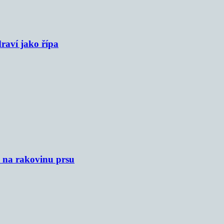
raví jako řípa
u na rakovinu prsu