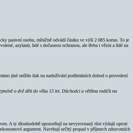
icky pasivní osobu, měsíčně odvádí částku ve výši 2 085 korun. To je
olené, azylanti, lidé s dočasnou ochranou, ale třeba i vězni a lidé na
mo jiné snížilo tlak na nadužívání podlimitních dohod o provedení
ejméně o dvě děti do věku 15 let. Důchodci a většina rodičů na
oven. A ty dlouhodobě upozorňují na nevyrovnaný růst výdajů oproti
ají ekonomové argument. Navrhují určitý propad v příjmech zdravotních