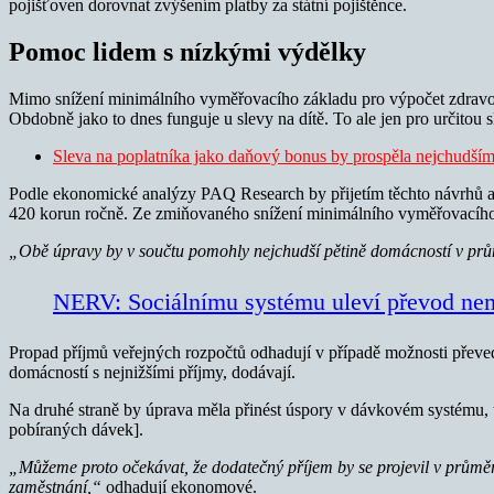
pojišťoven dorovnat zvýšením platby za státní pojištěnce.
Pomoc lidem s nízkými výdělky
Mimo snížení minimálního vyměřovacího základu pro výpočet zdravotn
Obdobně jako to dnes funguje u slevy na dítě. To ale jen pro určitou 
Sleva na poplatníka jako daňový bonus by prospěla nejchudším 
Podle ekonomické analýzy PAQ Research by přijetím těchto návrhů až
420 korun ročně. Ze zmiňovaného snížení minimálního vyměřovacího z
„Obě úpravy by v součtu pomohly nejchudší pětině domácností v pr
NERV: Sociálnímu systému uleví převod ne
Propad příjmů veřejných rozpočtů odhadují v případě možnosti převed
domácností s nejnižšími příjmy, dodávají.
Na druhé straně by úprava měla přinést úspory v dávkovém systému, 
pobíraných dávek].
„Můžeme proto očekávat, že dodatečný příjem by se projevil v průmě
zaměstnání,“
odhadují ekonomové.