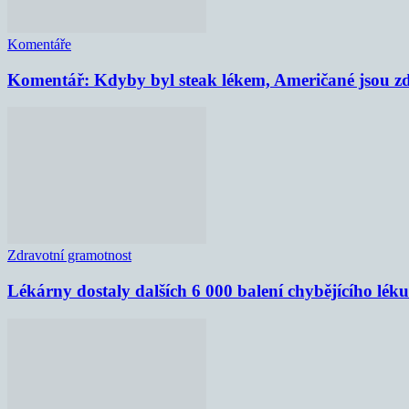
Komentáře
Komentář: Kdyby byl steak lékem, Američané jsou zd
Zdravotní gramotnost
Lékárny dostaly dalších 6 000 balení chybějícího lék