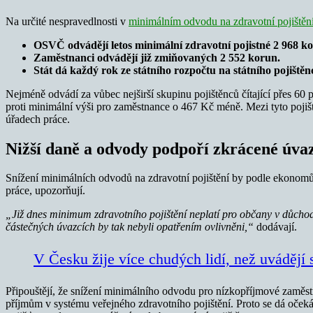
Na určité nespravedlnosti v
minimálním odvodu na zdravotní pojištěn
OSVČ odvádějí letos minimální zdravotní pojistné 2 968 k
Zaměstnanci odvádějí již zmiňovaných 2 552 korun.
Stát dá každý rok ze státního rozpočtu na státního pojiště
Nejméně odvádí za vůbec nejširší skupinu pojištěnců čítající přes 60
proti minimální výši pro zaměstnance o 467 Kč méně. Mezi tyto pojištěn
úřadech práce.
Nižší daně a odvody podpoří zkrácené úvaz
Snížení minimálních odvodů na zdravotní pojištění by podle ekonomů
práce, upozorňují.
„Již dnes minimum zdravotního pojištění neplatí pro občany v důchodo
částečných úvazcích by tak nebyli opatřením ovlivněni,“
dodávají.
V Česku žije více chudých lidí, než uvádějí s
Připouštějí, že snížení minimálního odvodu pro nízkopříjmové zaměs
příjmům v systému veřejného zdravotního pojištění. Proto se dá očekáv