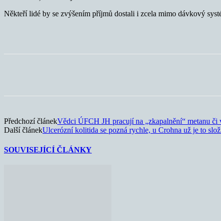
Někteří lidé by se zvýšením příjmů dostali i zcela mimo dávkový sys
Sdílet
Předchozí článek
Vědci ÚFCH JH pracují na „zkapalnění“ metanu či 
Další článek
Ulcerózní kolitida se pozná rychle, u Crohna už je to složi
SOUVISEJÍCÍ ČLÁNKY