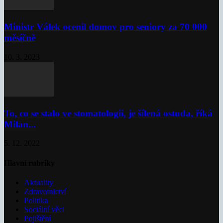
Ministr Válek ocenil domov pro seniory za 70 000
měsíčně
10. 3. 2023
To, co se stalo ve stomatologii, je šílená ostuda, říká
Milan...
5. 12. 2022
Hlavní rubriky
Aktuality
Zdravotnictví
Politika
Sociální věci
Pojištění