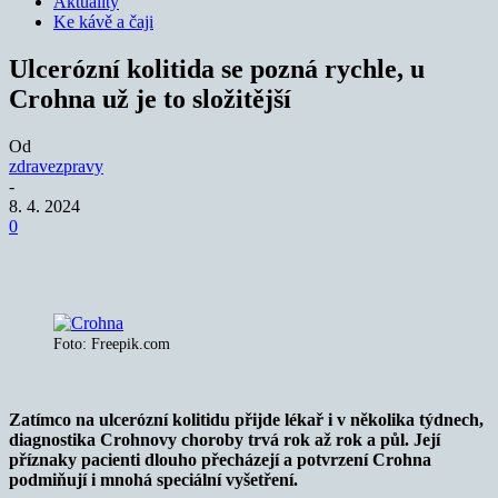
Aktuality
Ke kávě a čaji
Ulcerózní kolitida se pozná rychle, u
Crohna už je to složitější
Od
zdravezpravy
-
8. 4. 2024
0
Foto: Freepik.com
Zatímco na ulcerózní kolitidu přijde lékař i v několika týdnech,
diagnostika Crohnovy choroby trvá rok až rok a půl. Její
příznaky pacienti dlouho přecházejí a potvrzení Crohna
podmiňují i mnohá speciální vyšetření.