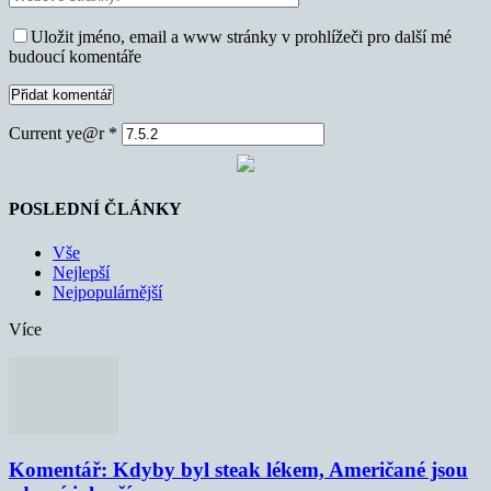
Uložit jméno, email a www stránky v prohlížeči pro další mé
budoucí komentáře
Current ye@r
*
POSLEDNÍ ČLÁNKY
Vše
Nejlepší
Nejpopulárnější
Více
Komentář: Kdyby byl steak lékem, Američané jsou