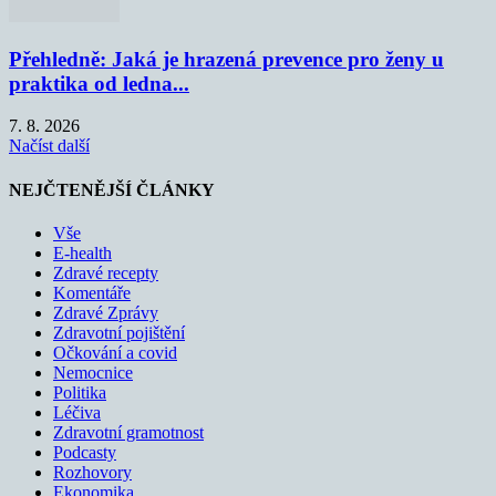
Přehledně: Jaká je hrazená prevence pro ženy u
praktika od ledna...
7. 8. 2026
Načíst další
NEJČTENĚJŠÍ ČLÁNKY
Vše
E-health
Zdravé recepty
Komentáře
Zdravé Zprávy
Zdravotní pojištění
Očkování a covid
Nemocnice
Politika
Léčiva
Zdravotní gramotnost
Podcasty
Rozhovory
Ekonomika