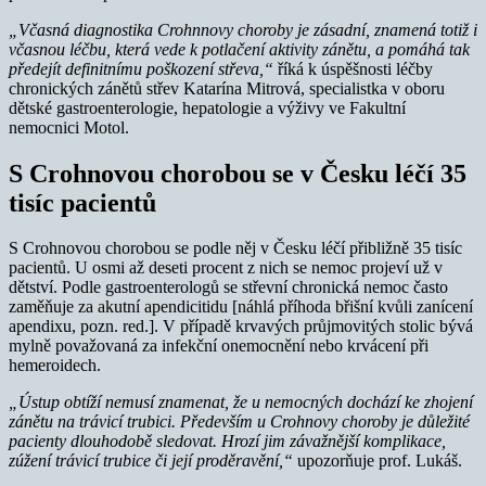
„Včasná diagnostika Crohnnovy choroby je zásadní, znamená totiž i
včasnou léčbu, která vede k potlačení aktivity zánětu, a pomáhá tak
předejít definitnímu poškození střeva,“
říká k úspěšnosti léčby
chronických zánětů střev Katarína Mitrová, specialistka v oboru
dětské gastroenterologie, hepatologie a výživy ve Fakultní
nemocnici Motol.
S Crohnovou chorobou se v Česku léčí 35
tisíc pacientů
S Crohnovou chorobou se podle něj v Česku léčí přibližně 35 tisíc
pacientů. U osmi až deseti procent z nich se nemoc projeví už v
dětství. Podle gastroenterologů se střevní chronická nemoc často
zaměňuje za akutní apendicitidu [náhlá příhoda břišní kvůli zanícení
apendixu, pozn. red.]. V případě krvavých průjmovitých stolic bývá
mylně považovaná za infekční onemocnění nebo krvácení při
hemeroidech.
„Ústup obtíží nemusí znamenat, že u nemocných dochází ke zhojení
zánětu na trávicí trubici. Především u Crohnovy choroby je důležité
pacienty dlouhodobě sledovat. Hrozí jim závažnější komplikace,
zúžení trávicí trubice či její proděravění,“
upozorňuje prof. Lukáš.