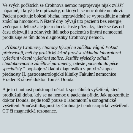
Ve svých počátcích se Crohnova nemoc neprojevuje nijak zvlášť
nápadně, i když jde o příznaky, o kterých se moc dobře nemluví.
Pacient pociťuje bolesti břicha, nepravidelně se vyprazdňuje a mírně
ztrácí na hmotnosti. Některé dny bývají tito pacienti bez energie,
vyčerpaní. Jelikož ale jde o docela časté příznaky, které se čas od
času objevují i u zdravých lidí nebo pacientů s jinými nemocemi,
prodlužuje se tím doba diagnostiky Crohnovy nemoci.
„Příznaky Crohnovy choroby bývají na začátku vágní. Pokud
přetrvávají, měl by praktický lékař provést základní laboratorní
vyšetření včetně vyšetření stolice. Jestliže výsledky odhalí
chudokrevnost a zánětlivé parametry, odešle pacienta do péče
specialisty,“
popisuje základní diagnostiku v praxi zástupce
přednosty II. gastroenterologické kliniky Fakultní nemocnice
Hradec Králové doktor Tomáš Douda.
A je to i nutnost podstoupit několik speciálních vyšetření, která
prodlužují dobu, kdy se na nemoc u pacienta přijde. Jak upozorňuje
doktor Douda, nejde totiž pouze o laboratorní a sonografické
vyšetření. Součástí diagnostiky Crohna je i endoskopické vyšetření a
CT či magnetická rezonance.