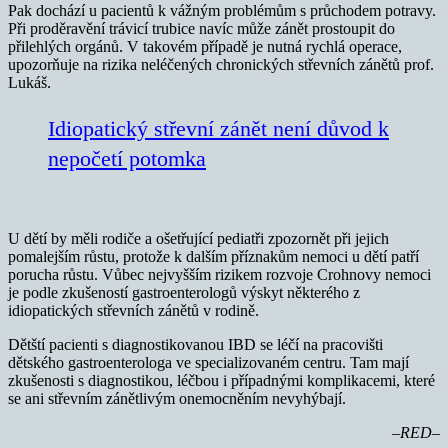
Pak dochází u pacientů k vážným problémům s průchodem potravy.
Při proděravění trávicí trubice navíc může zánět prostoupit do
přilehlých orgánů. V takovém případě je nutná rychlá operace,
upozorňuje na rizika neléčených chronických střevních zánětů prof.
Lukáš.
Idiopatický střevní zánět není důvod k
nepočetí potomka
U dětí by měli rodiče a ošetřující pediatři zpozornět při jejich
pomalejším růstu, protože k dalším příznakům nemoci u dětí patří
porucha růstu. Vůbec nejvyšším rizikem rozvoje Crohnovy nemoci
je podle zkušeností gastroenterologů výskyt některého z
idiopatických střevních zánětů v rodině.
Dětští pacienti s diagnostikovanou IBD se léčí na pracovišti
dětského gastroenterologa ve specializovaném centru. Tam mají
zkušenosti s diagnostikou, léčbou i případnými komplikacemi, které
se ani střevním zánětlivým onemocněním nevyhýbají.
–RED–