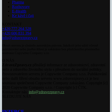
Pharma
Rozhovory
E-Health
Ke kávě i čaji
KONTAKT
+420 777 264 528
+420 606 831 394
info@zdravezpravy.cz
Obsah serveru je chráněn autorským právem. Jakékoli jeho užití včetně
publikování nebo jiného šíření je zakázáno bez předchozího písemného
souhlasu Copywrite Company s.r.o.
O NÁS
ZdraveZpravy.cz
přinášejí informace ze zdravotnictví, zdravotní
péče a zdravého životního stylu s přesahem do sociální politiky.
Provozovatelem serveru je Copywrite Company s.r.o. Publikování
nebo další šíření obsahu serveru www.zdravezpravy.cz je bez
souhlasu společnosti Copywrite Company zakázáno. Copyright [c]
2020 Copywrite Company s.r.o. / Copyright [c] ČTK.
Kontaktujte nás:
info@zdravezpravy.cz
SLEDUJTE NÁS
INZERCE