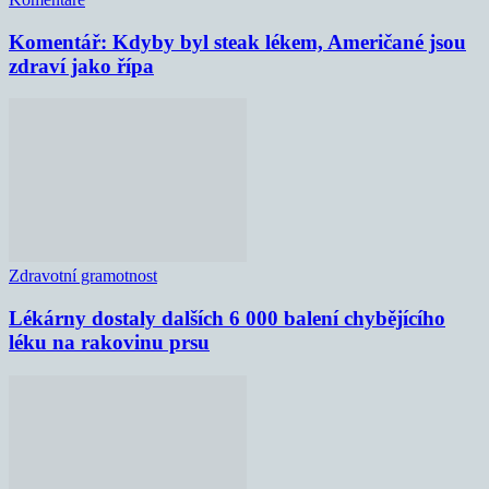
Komentář: Kdyby byl steak lékem, Američané jsou
zdraví jako řípa
Zdravotní gramotnost
Lékárny dostaly dalších 6 000 balení chybějícího
léku na rakovinu prsu