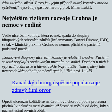
části tlustého střeva. Proto je v jejím případě nutný komplex mnoha
vyšetření,“
vysvětluje gastroenterolog prof. Milan Lukáš.
Největším rizikem rozvoje Crohna je
nemoc v rodině
Vedle ulcerózní kolitidy, která rovněž spadá do skupiny
idiopatických střevních zánětů [Inflammatory Bowel Disease, IBD],
se tak v klinické praxi na Crohnovu nemoc přichází u pacientů
podstatně později.
„Stanovení diagnózy ulcerózní kolitidy je relativně snadné. Pacienti
se totiž potýkají s opakovaným nucením na stolici. Dochází u nich k
vyprazdňování krve a hlenů. Takže brzy navštíví lékaře, který tuto
nemoc dokáže odhalit poměrně rychle,“
říká prof. Lukáš.
Kanadský chirurg úspěšně popularizuje
zdravý řitní otvor
Oproti ulcerózní kolitidě se na Crohnovu chorobu podle profesora
přichází v průměru mezi dvanácti až šestnácti měsíci od doby, kdy si
pacient všiml prvních obtíží.