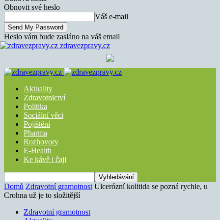
Obnovit své heslo
Váš e-mail
Heslo vám bude zasláno na váš email
zdravezpravy.cz
Aktuality
Zdravotnictví
Politika
Sociální věci
Pojištění
Pharma
Rozhovory
E-Health
Ke kávě i čaji
Domů
Zdravotní gramotnost
Ulcerózní kolitida se pozná rychle, u
Crohna už je to složitější
Zdravotní gramotnost