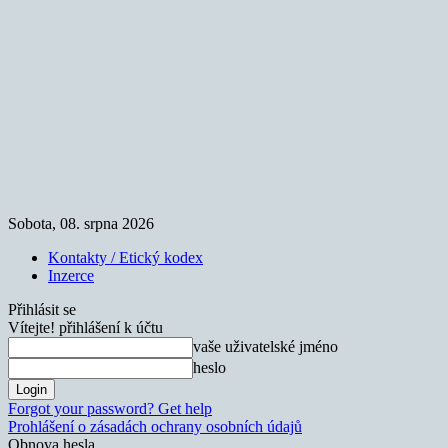
Sobota, 08. srpna 2026
Kontakty / Etický kodex
Inzerce
Přihlásit se
Vítejte! přihlášení k účtu
vaše uživatelské jméno
heslo
Forgot your password? Get help
Prohlášení o zásadách ochrany osobních údajů
Obnova hesla