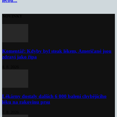
léčbu...
NOVINKY
Komentář: Kdyby byl steak lékem, Američané jsou
zdraví jako řípa
8. 8. 2026
Lékárny dostaly dalších 6 000 balení chybějícího
léku na rakovinu prsu
7. 8. 2026