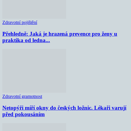
Zdravotní pojištění
Přehledně: Jaká je hrazená prevence pro ženy u
praktika od ledna...
Zdravotní gramotnost
Netopýři míří okny do českých ložnic. Lékaři varují
před pokousáním