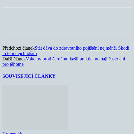
Předchozí článek
Stát dává do zdravotního pojištění nejméně. Škodí
to těm nejchudším
Další článek
Vakcíny proti černému kašli praktici nemají často ani
pro těhotné
SOUVISEJÍCÍ ČLÁNKY
Komentáře