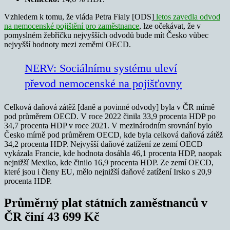
Vzhledem k tomu, že vláda Petra Fialy [ODS]
letos zavedla odvod
na nemocenské pojištění pro zaměstnance
, lze očekávat, že v
pomyslném žebříčku nejvyšších odvodů bude mít Česko vůbec
nejvyšší hodnoty mezi zeměmi OECD.
NERV: Sociálnímu systému uleví
převod nemocenské na pojišťovny
Celková daňová zátěž [daně a povinné odvody] byla v ČR mírně
pod průměrem OECD. V roce 2022 činila 33,9 procenta HDP po
34,7 procenta HDP v roce 2021. V mezinárodním srovnání bylo
Česko mírně pod průměrem OECD, kde byla celková daňová zátěž
34,2 procenta HDP. Nejvyšší daňové zatížení ze zemí OECD
vykázala Francie, kde hodnota dosáhla 46,1 procenta HDP, naopak
nejnižší Mexiko, kde činilo 16,9 procenta HDP. Ze zemí OECD,
které jsou i členy EU, mělo nejnižší daňové zatížení Irsko s 20,9
procenta HDP.
Průměrný plat státních zaměstnanců v
ČR činí 43 699 Kč