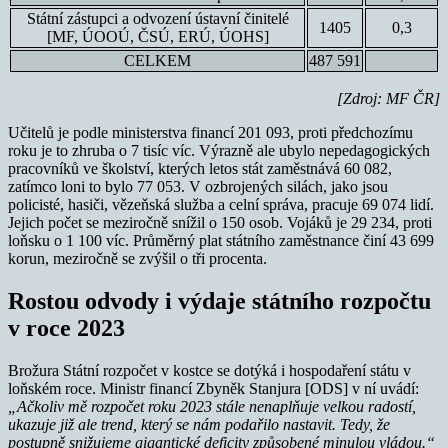
Státní zástupci a odvození ústavní činitelé
1405
0,3
[MF, ÚOOÚ, ČSÚ, ERÚ, ÚOHS]
CELKEM
487 591
[Zdroj: MF ČR]
Učitelů je podle ministerstva financí 201 093, proti předchozímu
roku je to zhruba o 7 tisíc víc. Výrazně ale ubylo nepedagogických
pracovníků ve školství, kterých letos stát zaměstnává 60 082,
zatímco loni to bylo 77 053. V ozbrojených silách, jako jsou
policisté, hasiči, vězeňská služba a celní správa, pracuje 69 074 lidí.
Jejich počet se meziročně snížil o 150 osob. Vojáků je 29 234, proti
loňsku o 1 100 víc. Průměrný plat státního zaměstnance činí 43 699
korun, meziročně se zvýšil o tři procenta.
Rostou odvody i výdaje státního rozpočtu
v roce 2023
Brožura Státní rozpočet v kostce se dotýká i hospodaření státu v
loňském roce. Ministr financí Zbyněk Stanjura [ODS] v ní uvádí:
„Ačkoliv mě rozpočet roku 2023 stále nenaplňuje velkou radostí,
ukazuje již ale trend, který se nám podařilo nastavit. Tedy, že
postupně snižujeme gigantické deficity způsobené minulou vládou.“