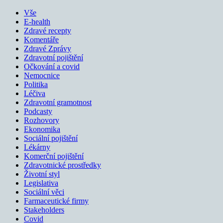
Vše
E-health
Zdravé recepty
Komentáře
Zdravé Zprávy
Zdravotní pojištění
Očkování a covid
Nemocnice
Politika
Léčiva
Zdravotní gramotnost
Podcasty
Rozhovory
Ekonomika
Sociální pojištění
Lékárny
Komerční pojištění
Zdravotnické prostředky
Životní styl
Legislativa
Sociální věci
Farmaceutické firmy
Stakeholders
Covid