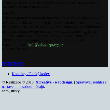
publikování nebo jiného šíření je zakázáno bez předchozího písemného
souhlasu Copywrite Company s.r.o.
O NÁS
ZdraveZpravy.cz
přinášejí informace ze zdravotnictví, zdravotní
péče a zdravého životního stylu s přesahem do sociální politiky.
Provozovatelem serveru je Copywrite Company s.r.o. Publikování
nebo další šíření obsahu serveru www.zdravezpravy.cz je bez
souhlasu společnosti Copywrite Company zakázáno. Copyright [c]
2020 Copywrite Company s.r.o. / Copyright [c] ČTK.
Kontaktujte nás:
info@zdravezpravy.cz
SLEDUJTE NÁS
INZERCE
Kontakty / Etický kodex
© Realizace © 2018,
Xcreative - webdesign
. |
Spravovat souhlas s
nastavením osobních údajů
.
adm_sticky