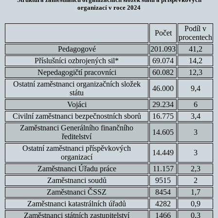
organizací v roce 2024
Podíl v
Počet
procentech
Pedagogové
201.093
41,2
Příslušníci ozbrojených sil*
69.074
14,2
Nepedagogičtí pracovníci
60.082
12,3
Ostatní zaměstnanci organizačních složek
46.000
9,4
státu
Vojáci
29.234
6
Civilní zaměstnanci bezpečnostních sborů
16.775
3,4
Zaměstnanci Generálního finančního
14.605
3
ředitelství
Ostatní zaměstnanci příspěvkových
14.449
3
organizací
Zaměstnanci Úřadu práce
11.157
2,3
Zaměstnanci soudů
9515
2
Zaměstnanci ČSSZ
8454
1,7
Zaměstnanci katastrálních úřadů
4282
0,9
Zaměstnanci státních zastupitelství
1466
0,3