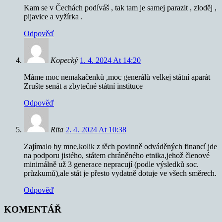
Kam se v Čechách podíváš , tak tam je samej parazit , zloděj ,
pijavice a vyžírka .
Odpověď
Kopecký
1. 4. 2024 At 14:20
Máme moc nemakačenků ,moc generálů velkej státní aparát
Zrušte senát a zbytečné státní instituce
Odpověď
Rita
2. 4. 2024 At 10:38
Zajímalo by mne,kolik z těch povinně odváděných financí jde
na podporu jistého, státem chráněného etnika,jehož členové
minimálně už 3 generace nepracují (podle výsledků soc.
průzkumů),ale stát je přesto vydatně dotuje ve všech směrech.
Odpověď
KOMENTÁŘ