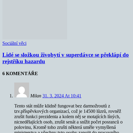
Sociální věci
Lidé se složkou živobytí v superdávce se překlápí do
rejstříku hazardu
6 KOMENTÁŘE
Milan
31. 3. 2024 At 10:41
Tento stát může klidně fungovat bez darmožroutů z
tzv.příspěvkových organizací, což je 14500 lůzrů, rovněž
zrušit funkci prezidenta a kolem něj se motajících líných,
nicnedělajících osob, zrušit senát a snížit počet posranců o
polovinu, Kromě toho zrušti některá uměle vymyšlená
ministerstva a všechny tyto osoby zapojit do pracovního