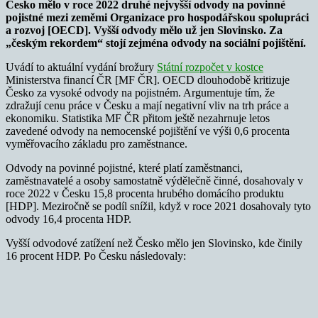
Česko mělo v roce 2022 druhé nejvyšší odvody na povinné
pojistné mezi zeměmi Organizace pro hospodářskou spolupráci
a rozvoj [OECD]. Vyšší odvody mělo už jen Slovinsko. Za
„českým rekordem“ stojí zejména odvody na sociální pojištění.
Uvádí to aktuální vydání brožury
Státní rozpočet v kostce
Ministerstva financí ČR [MF ČR]. OECD dlouhodobě kritizuje
Česko za vysoké odvody na pojistném. Argumentuje tím, že
zdražují cenu práce v Česku a mají negativní vliv na trh práce a
ekonomiku. Statistika MF ČR přitom ještě nezahrnuje letos
zavedené odvody na nemocenské pojištění ve výši 0,6 procenta
vyměřovacího základu pro zaměstnance.
Odvody na povinné pojistné, které platí zaměstnanci,
zaměstnavatelé a osoby samostatně výdělečně činné, dosahovaly v
roce 2022 v Česku 15,8 procenta hrubého domácího produktu
[HDP]. Meziročně se podíl snížil, když v roce 2021 dosahovaly tyto
odvody 16,4 procenta HDP.
Vyšší odvodové zatížení než Česko mělo jen Slovinsko, kde činily
16 procent HDP. Po Česku následovaly: