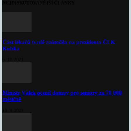
NEJDISKUTOVANĚJŠÍ ČLÁNKY
Část lékařů tvrdě zaútočila na prezidenta ČLK
Kubka
6. 12. 2021
Ministr Válek ocenil domov pro seniory za 70 000
měsíčně
10. 3. 2023