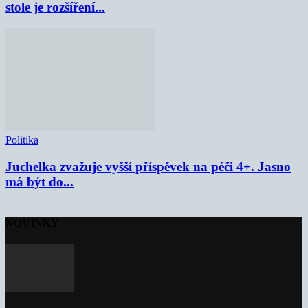
stole je rozšíření...
Politika
Juchelka zvažuje vyšší příspěvek na péči 4+. Jasno
má být do...
NOVINKY