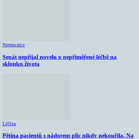
Nemocnice
Senát nepřijal novelu o nepřiměřené léčbě na
sklonku života
Léčiva
Pětina pacientů s nádorem plic nikdy nekouřila. Na