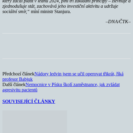
který začal platit v lednu 2024, plní tři základní principy – zlevňuje a
zjednodušuje stát, zachovává jeho investiční aktivitu a udržuje
sociální smír,“
míní ministr Stanjura.
–DNA/ČTK–
Předchozí článek
Nádory ledvin jsem se učil operovat třikrát, říká
profesor Babjuk
Další článek
Nemocnice v Písku školí zaměstnance, jak zvládat
agresivitu pacientů
SOUVISEJÍCÍ ČLÁNKY