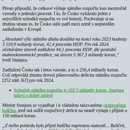
Přesto připouští, že celkové výdaje státního rozpočtu loni meziročně
vzrostly o jedenáct procent. I to, že Česko vykázalo jeden z
nejvyšších schodků rozpočtu ve své historii. Pochvaluje si na
druhou stranu to, že Česko stále patří mezi země s nejmenším
zadlužením v Evropě.
„Absolutní výše státního dluhu dosáhla na konci roku 2023 hodnoty
3 110,9 miliardy korun, 42,4 procenta HDP. Pro rok 2024
očekáváme úroveň zadlužení 44,1 procenta HDP, dle poslední
makroekonomické predikce, na úrovni 3 367,3 miliardy korun,“
tvrdí Stanjura.
Zadlužení Česka tak i letos vzroste, a to o 256,4 miliardy korun.
Což odpovídá zhruba úrovni plánovaného deficitu státního rozpočtu
[252 mld. Kč] pro rok 2024.
Schodek státního rozpočtu je 102,5 miliardy korun. Stanjura
mluví o dobré zprávě
Ministr Stanjura se vyjadřuje i k vládnímu takzvanému
ozdravnému
balíčku
, jenž má snížit rozpočtový deficit na straně výdajů i příjmů o
150 miliard korun.
„Z mého pohledu bylo přijetí balíčku naprostou nutností… Balíček,