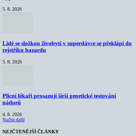
5. 8. 2026
Lidé se složkou živobytí v superdávce se překlápí do
rejstříku hazardu
5. 8. 2026
Plicní lékaři prosazují širší genetické testování
nádorů
4. 8. 2026
Načíst další
NEJČTENĚJŠÍ ČLÁNKY