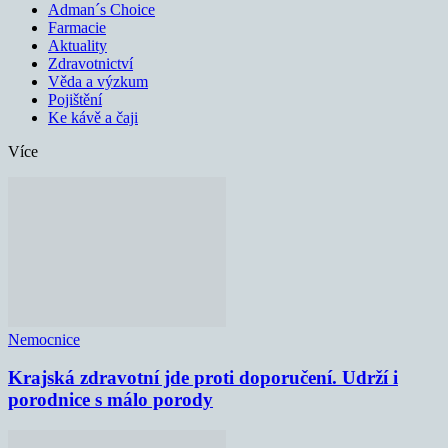
Adman´s Choice
Farmacie
Aktuality
Zdravotnictví
Věda a výzkum
Pojištění
Ke kávě a čaji
Více
Nemocnice
Krajská zdravotní jde proti doporučení. Udrží i
porodnice s málo porody