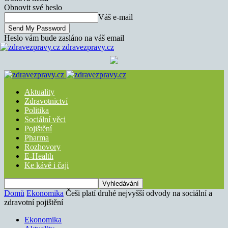
Obnovit své heslo
Váš e-mail
Heslo vám bude zasláno na váš email
zdravezpravy.cz
Aktuality
Zdravotnictví
Politika
Sociální věci
Pojištění
Pharma
Rozhovory
E-Health
Ke kávě i čaji
Domů
Ekonomika
Češi platí druhé nejvyšší odvody na sociální a
zdravotní pojištění
Ekonomika