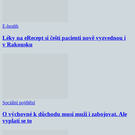
E-health
Léky na eRecept si čeští pacienti nově vyzvednou i
v Rakousku
Sociální pojištění
O výchovné k důchodu musí muži i zabojovat. Ale
vyplatí se to