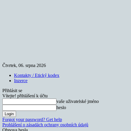
Čtvrtek, 06. srpna 2026
Kontakty / Etický kodex
Inzerce
Přihlásit se
Vítejte! přihlášení k účtu
vaše uživatelské jméno
heslo
Forgot your password? Get help
Prohlášení o zásadách ochrany osobních údajů
Obnova hesla