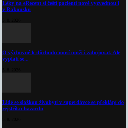
Léky na eRecept si čeští pacienti nově vyzvednou i
v Rakousku
5. 8. 2026
O výchovné k důchodu musí muži i zabojovat. Ale
vyplatí se...
5. 8. 2026
Lidé se složkou živobytí v superdávce se překlápí do
rejstříku hazardu
5. 8. 2026