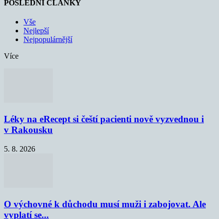
POSLEDNÍ ČLÁNKY
Vše
Nejlepší
Nejpopulárnější
Více
Léky na eRecept si čeští pacienti nově vyzvednou i
v Rakousku
5. 8. 2026
O výchovné k důchodu musí muži i zabojovat. Ale
vyplatí se...