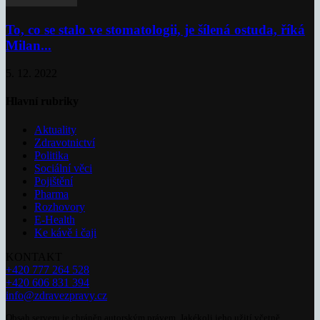
To, co se stalo ve stomatologii, je šílená ostuda, říká
Milan...
5. 12. 2022
Hlavní rubriky
Aktuality
Zdravotnictví
Politika
Sociální věci
Pojištění
Pharma
Rozhovory
E-Health
Ke kávě i čaji
KONTAKT
+420 777 264 528
+420 606 831 394
info@zdravezpravy.cz
Obsah serveru je chráněn autorským právem. Jakékoli jeho užití včetně