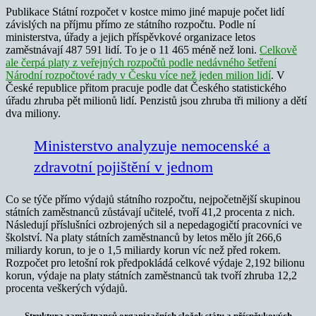
Publikace Státní rozpočet v kostce mimo jiné mapuje počet lidí
závislých na příjmu přímo ze státního rozpočtu. Podle ní
ministerstva, úřady a jejich příspěvkové organizace letos
zaměstnávají 487 591 lidí. To je o 11 465 méně než loni.
Celkově
ale čerpá platy z veřejných rozpočtů podle nedávného šetření
Národní rozpočtové rady v Česku více než jeden milion lidí
. V
České republice přitom pracuje podle dat Českého statistického
úřadu zhruba pět milionů lidí. Penzistů jsou zhruba tři miliony a dětí
dva miliony.
Ministerstvo analyzuje nemocenské a
zdravotní pojištění v jednom
Co se týče přímo výdajů státního rozpočtu, nejpočetnější skupinou
státních zaměstnanců zůstávají učitelé, tvoří 41,2 procenta z nich.
Následují příslušníci ozbrojených sil a nepedagogičtí pracovníci ve
školství. Na platy státních zaměstnanců by letos mělo jít 266,6
miliardy korun, to je o 1,5 miliardy korun víc než před rokem.
Rozpočet pro letošní rok předpokládá celkové výdaje 2,192 bilionu
korun, výdaje na platy státních zaměstnanců tak tvoří zhruba 12,2
procenta veškerých výdajů.
Struktura zaměstnanců organizačních složek státu a příspěvkových