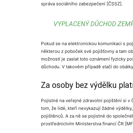
správa sociálního zabezpečení [ČSSZ].
VYPLACENÝ DŮCHOD ZEMŘE
Pokud se na elektronickou komunikaci s pojiš
některou z poboček své pojišťovny a tam o
možností je zaslat toto oznámení fyzicky po
důchodu. V takovém případě stačí do obálky 
Za osoby bez výdělku platí
Pojistné na veřejné zdravotní pojištění si v 
tom, že lidé, kteří nevykazují žádné výdělk
pojištěnců. A za ně se pojistné do společn
prostřednictvím Ministerstva financí ČR [MF