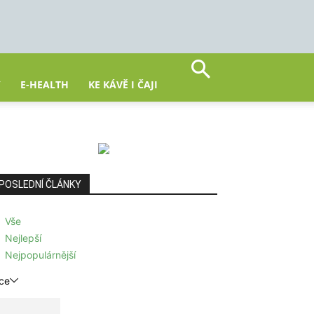
Y
E-HEALTH
KE KÁVĚ I ČAJI
POSLEDNÍ ČLÁNKY
Vše
Nejlepší
Nejpopulárnější
ce