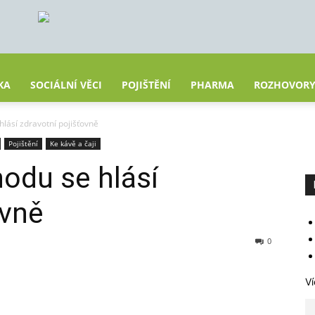
KA
SOCIÁLNÍ VĚCI
POJIŠTĚNÍ
PHARMA
ROZHOVOR
lásí zdravotní pojišťovně
Pojištění
Ke kávě a čaji
odu se hlásí
ovně
0
Ví