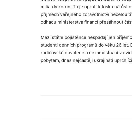
miliardy korun. To je oproti letošku nárůst o 
příjmech veřejného zdravotnictví necelou tře
odhadu ministerstva financí přesáhnout část
Mezi státní pojištěnce nespadají jen příjemc
studenti denních programů do věku 26 let. D
rodičovské dovolené a nezaměstnaní v evid
pobytem, dnes nejčastěji ukrajinští uprchlíc
Sdílet