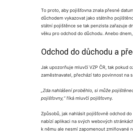
To proto, aby pojišťovna znala přesné dat
důchodem vykazovat jako státního pojištěnc
státní pojištěnce se tak penzista zařazuje 
věku pro odchod do důchodu. Anebo dnem, k
Odchod do důchodu a přec
Jak upozorňuje mluvčí VZP ČR, tak pokud 
zaměstnavatel, přechází tato povinnost na
„Zda nahlášení proběhlo, si může pojištěne
pojišťovny,“
říká mluvčí pojišťovny.
Způsobů, jak nahlásit pojišťovně odchod do 
nabízí aplikaci na svých webových stránkách
k němu ale nesmí zapomenout zmiňované ro