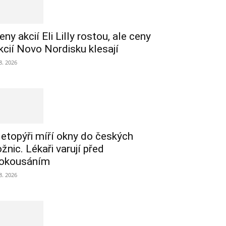
eny akcií Eli Lilly rostou, ale ceny
kcií Novo Nordisku klesají
 8. 2026
etopýři míří okny do českých
ožnic. Lékaři varují před
okousáním
 8. 2026