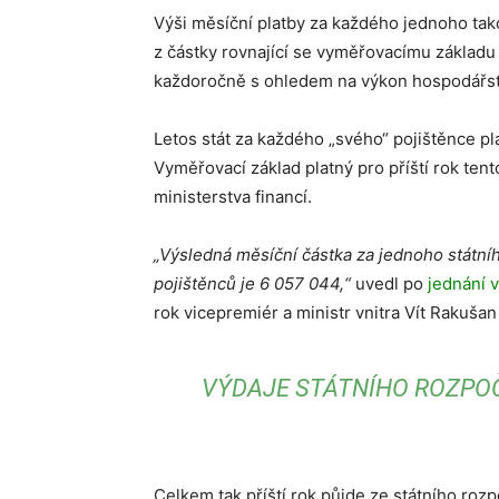
Výši měsíční platby za každého jednoho ta
z částky rovnající se vyměřovacímu základu 
každoročně s ohledem na výkon hospodářst
Letos stát za každého „svého“ pojištěnce pla
Vyměřovací základ platný pro příští rok ten
ministerstva financí.
„Výsledná měsíční částka za jednoho státníh
pojištěnců je 6 057 044,“
uvedl po
jednání 
rok vicepremiér a ministr vnitra Vít Rakušan
VÝDAJE STÁTNÍHO ROZPOČ
Celkem tak příští rok půjde ze státního rozp