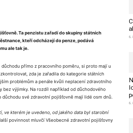
C
a
išťovně. Ta penzistu zařadí do skupiny státních
6.
aměstnance, kteří odcházejí do penze, podává
mu ale tak je.
o důchodu přímo z pracovního poměru, si proto mají u
zkontrolovat, zda je zařadila do kategorie státních
N
jším problémům a penále kvůli neplacení zdravotního
l
ny bez výjimky. Na rozdíl například od důchodového
p
 důchodu své zdravotní pojišťovně mají lidé osm dnů.
6.
, ve kterém je uvedeno, od jakého data byl starobní
alší povinnost mluvčí Všeobecné zdravotní pojišťovny