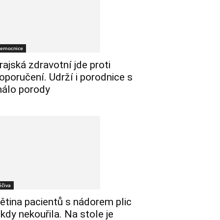
emocnice
rajská zdravotní jde proti
oporučení. Udrží i porodnice s
álo porody
éčiva
ětina pacientů s nádorem plic
ikdy nekouřila. Na stole je