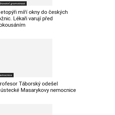
dravotní gramotnost
etopýři míří okny do českých
ožnic. Lékaři varují před
okousáním
emocnice
rofesor Táborský odešel
 ústecké Masarykovy nemocnice