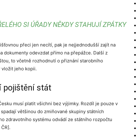
LÉHO SI ÚŘADY NĚKDY STAHUJÍ ZPÁTKY
ťovnou přeci jen necítí, pak je nejjednodušší zajít na
ba dokumenty odevzdat přímo na přepážce. Další z
štou, to včetně rozhodnutí o přiznání starobního
vložit jeho kopii.
 pojištění stát
Česku musí platit všichni bez výjimky. Rozdíl je pouze v
y, spadají většinou do zmiňované skupiny státních
ého zdravotního systému odvádí ze státního rozpočtu
 ČR].