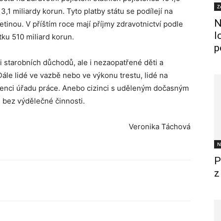
Z
3,1 miliardy korun. Tyto platby státu se podílejí na
N
tinou. V příštím roce mají příjmy zdravotnictví podle
l
ku 510 miliard korun.
p
i starobních důchodů, ale i nezaopatřené děti a
ále lidé ve vazbě nebo ve výkonu trestu, lidé na
enci úřadu práce. Anebo cizinci s uděleným dočasným
i bez výdělečné činnosti.
Veronika Táchová
N
P
z