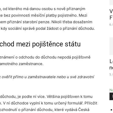
um, od kterého má danou osobu s nově přiznaným
V
e bez povinnosti měsíční platby pojistného. Mezi
F
dnem přiznání starobní penze. Nikoli třeba dosažením
6.
dy sociální správě podal žádost o přiznání důchodu.
hod mezi pojištěnce státu
oznámení o odchodu do důchodu nepodá pojišťovně
L
 samotného zaměstnance.
n
5.
c ověřit přímo u zaměstnavatele nebo u své zdravotní
Na
důchodu, je podle ní více. Většina pojišťoven k tomu
. V ní důchodce vyplní k tomu určený formulář. Přiložit
zhodnutí o přiznání důchodu, které vydává Česká