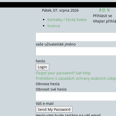
Pátek, 07. srpna 2026
Přihlásit se
Kontakty / Etický kodex
Vítejte! přihl
Inzerce
vaše uživatelské jméno
heslo
Forgot your password? Get help
Prohlášení o zásadách ochrany osobních údaj
Obnova hesla
Obnovit své heslo
Váš e-mail
Heslo vám bude zasláno na váš email