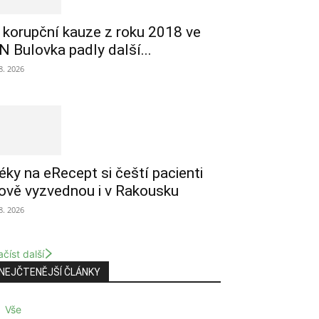
 korupční kauze z roku 2018 ve
N Bulovka padly další...
 8. 2026
éky na eRecept si čeští pacienti
ově vyzvednou i v Rakousku
 8. 2026
číst další
NEJČTENĚJŠÍ ČLÁNKY
Vše