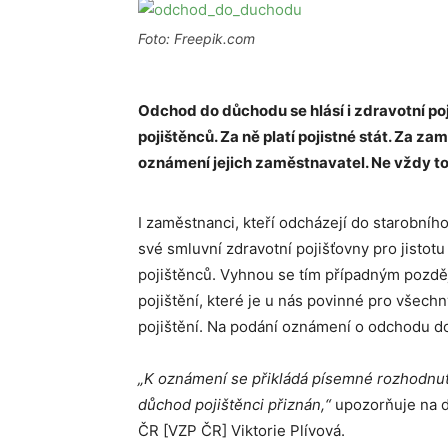
Foto: Freepik.com
Odchod do důchodu se hlásí i zdravotní poj
pojištěnců. Za ně platí pojistné stát. Za z
oznámení jejich zaměstnavatel. Ne vždy to
I zaměstnanci, kteří odcházejí do starobníh
své smluvní zdravotní pojišťovny pro jistotu 
pojištěnců. Vyhnou se tím případným pozdě
pojištění, které je u nás povinné pro všech
pojištění. Na podání oznámení o odchodu do
„K oznámení se přikládá písemné rozhodnutí
důchod pojištěnci přiznán,“
upozorňuje na d
ČR [VZP ČR] Viktorie Plívová.