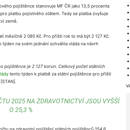
kového pojištěnce stanovuje MF ČR jako 13,5 procenta
pro platbu pojistného státem. Tedy se platba zvyšuje
ví země.
tí měsíčně 2 085 Kč. Pro příští rok to má být 2 127 Kč.
to týden na svém jednání schválila vláda na návrh
o pojištěnce je 2 127 korun. Celkový počet státních
vlády
tento týden k platbě za státní pojištěnce pro příští
 [STAN].
Ví
TU 2025 NA ZDRAVOTNICTVÍ JSOU VYŠŠÍ
O 25,3 %
očtu na zdravotní pojištění státních pojištěnců 154,6