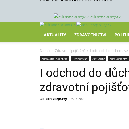
zdravezpravy.cz
AKTUALITY
ZDRAVOTNICTVÍ
POLITI
Domů
Zdravotní pojištění
I odchod do důchodu se h
Zdravotní pojištění
Ekonomika
Aktuality
Zdravotnictví
I odchod do důch
zdravotní pojišť
Od
zdravezpravy
-
6. 9. 2024
Sdílet