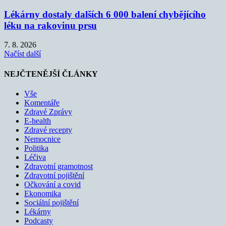
Lékárny dostaly dalších 6 000 balení chybějícího
léku na rakovinu prsu
7. 8. 2026
Načíst další
NEJČTENĚJŠÍ ČLÁNKY
Vše
Komentáře
Zdravé Zprávy
E-health
Zdravé recepty
Nemocnice
Politika
Léčiva
Zdravotní gramotnost
Zdravotní pojištění
Očkování a covid
Ekonomika
Sociální pojištění
Lékárny
Podcasty