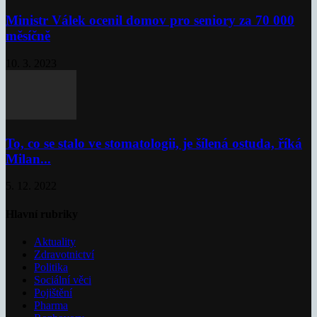
Ministr Válek ocenil domov pro seniory za 70 000
měsíčně
10. 3. 2023
To, co se stalo ve stomatologii, je šílená ostuda, říká
Milan...
5. 12. 2022
Hlavní rubriky
Aktuality
Zdravotnictví
Politika
Sociální věci
Pojištění
Pharma