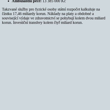
Ambulantní péče:
13 385 000 Kč
Takzvané služby pro fyzické osoby státní rozpočet kalkuluje na
částku 17,46 miliardy korun. Náklady na platy a obdobné a
související výdaje ve zdravotnictví se pohybují kolem dvou miliard
korun. Investiční transfery kolem čtyř miliard korun.