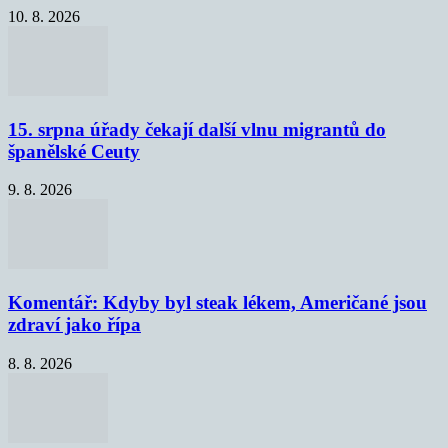
10. 8. 2026
15. srpna úřady čekají další vlnu migrantů do
španělské Ceuty
9. 8. 2026
Komentář: Kdyby byl steak lékem, Američané jsou
zdraví jako řípa
8. 8. 2026