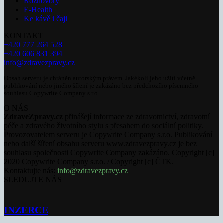
Rozhovory
E-Health
Ke kávě i čaji
KONTAKT
+420 777 264 528
+420 606 831 394
info@zdravezpravy.cz
Obsah serveru je chráněn autorským právem. Jakékoli jeho užití včetně
publikování nebo jiného šíření je zakázáno bez předchozího písemného
souhlasu Copywrite Company s.r.o.
O NÁS
ZdraveZpravy.cz
přinášejí informace ze zdravotnictví, zdravotní
péče a zdravého životního stylu s přesahem do sociální politiky.
Provozovatelem serveru je Copywrite Company s.r.o. Publikování
nebo další šíření obsahu serveru www.zdravezpravy.cz je bez
souhlasu společnosti Copywrite Company zakázáno. Copyright [c]
2020 Copywrite Company s.r.o. / Copyright [c] ČTK.
Kontaktujte nás:
info@zdravezpravy.cz
SLEDUJTE NÁS
INZERCE