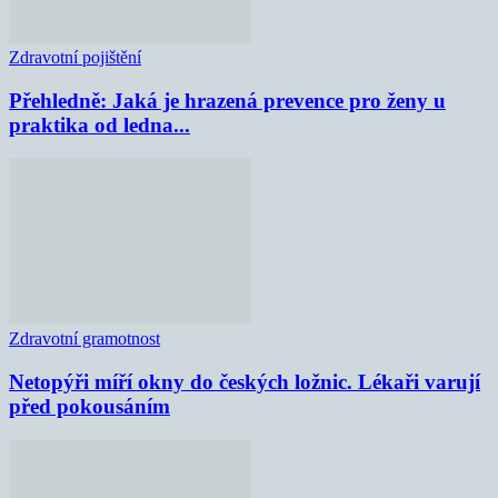
Zdravotní pojištění
Přehledně: Jaká je hrazená prevence pro ženy u
praktika od ledna...
Zdravotní gramotnost
Netopýři míří okny do českých ložnic. Lékaři varují
před pokousáním