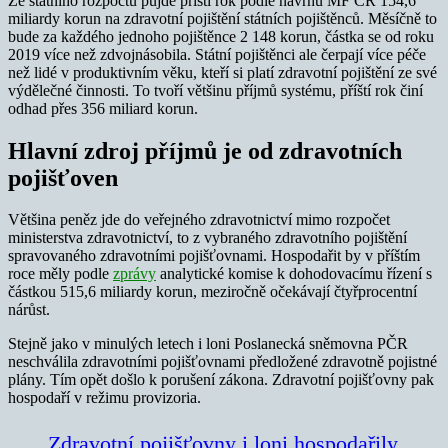
Ze státního rozpočtu půjde příští rok podle návrhu MF ČR 154,6
miliardy korun na zdravotní pojištění státních pojištěnců. Měsíčně to
bude za každého jednoho pojištěnce 2 148 korun, částka se od roku
2019 více než zdvojnásobila. Státní pojištěnci ale čerpají více péče
než lidé v produktivním věku, kteří si platí zdravotní pojištění ze své
výdělečné činnosti. To tvoří většinu příjmů systému, příští rok činí
odhad přes 356 miliard korun.
Hlavní zdroj příjmů je od zdravotních
pojišťoven
Většina peněz jde do veřejného zdravotnictví mimo rozpočet
ministerstva zdravotnictví, to z vybraného zdravotního pojištění
spravovaného zdravotními pojišťovnami. Hospodařit by v příštím
roce měly podle
zprávy
analytické komise k dohodovacímu řízení s
částkou 515,6 miliardy korun, meziročně očekávají čtyřprocentní
nárůst.
Stejně jako v minulých letech i loni Poslanecká sněmovna PČR
neschválila zdravotními pojišťovnami předložené zdravotně pojistné
plány. Tím opět došlo k porušení zákona. Zdravotní pojišťovny pak
hospodaří v režimu provizoria.
Zdravotní pojišťovny i loni hospodařily