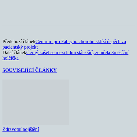
Předchozí článek
Centrum pro Fabryho chorobu sklízí úspěch za
pacientský projekt
Další článek
Černý kašel se mezi lidmi stále šíří, zemřela 3měsíční
holčička
SOUVISEJÍCÍ ČLÁNKY
Zdravotní pojištění