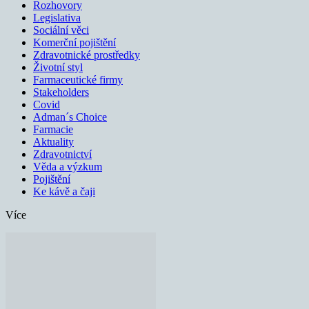
Rozhovory
Legislativa
Sociální věci
Komerční pojištění
Zdravotnické prostředky
Životní styl
Farmaceutické firmy
Stakeholders
Covid
Adman´s Choice
Farmacie
Aktuality
Zdravotnictví
Věda a výzkum
Pojištění
Ke kávě a čaji
Více