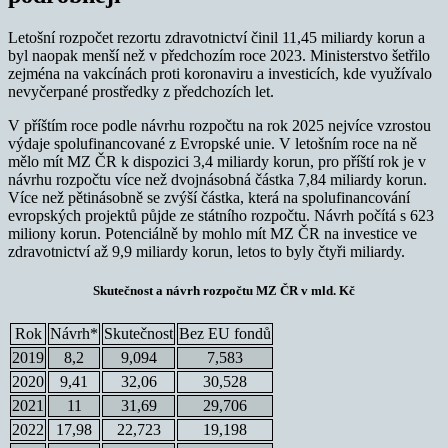
Letošní rozpočet rezortu zdravotnictví činil 11,45 miliardy korun a
byl naopak menší než v předchozím roce 2023. Ministerstvo šetřilo
zejména na vakcínách proti koronaviru a investicích, kde využívalo
nevyčerpané prostředky z předchozích let.
V příštím roce podle návrhu rozpočtu na rok 2025 nejvíce vzrostou
výdaje spolufinancované z Evropské unie. V letošním roce na ně
mělo mít MZ ČR k dispozici 3,4 miliardy korun, pro příští rok je v
návrhu rozpočtu více než dvojnásobná částka 7,84 miliardy korun.
Více než pětinásobně se zvýší částka, která na spolufinancování
evropských projektů půjde ze státního rozpočtu. Návrh počítá s 623
miliony korun. Potenciálně by mohlo mít MZ ČR na investice ve
zdravotnictví až 9,9 miliardy korun, letos to byly čtyři miliardy.
Skutečnost a návrh rozpočtu MZ ČR v mld. Kč
Rok
Návrh*
Skutečnost
Bez EU fondů
2019
8,2
9,094
7,583
2020
9,41
32,06
30,528
2021
11
31,69
29,706
2022
17,98
22,723
19,198