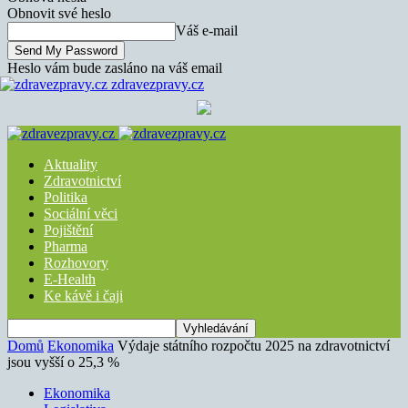
Obnovit své heslo
Váš e-mail
Heslo vám bude zasláno na váš email
zdravezpravy.cz
Aktuality
Zdravotnictví
Politika
Sociální věci
Pojištění
Pharma
Rozhovory
E-Health
Ke kávě i čaji
Domů
Ekonomika
Výdaje státního rozpočtu 2025 na zdravotnictví
jsou vyšší o 25,3 %
Ekonomika