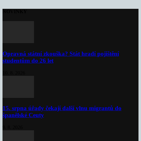
NOVINKY
Opravná státní zkouška? Stát hradí pojištění
studentům do 26 let
10. 8. 2026
15. srpna úřady čekají další vlnu migrantů do
španělské Ceuty
9. 8. 2026