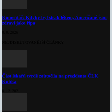
Komentář: Kdyby byl steak lékem, Američané jsou
zdraví jako řípa
8. 8. 2026
NEJDISKUTOVANĚJŠÍ ČLÁNKY
Část lékařů tvrdě zaútočila na prezidenta ČLK
Kubka
6. 12. 2021