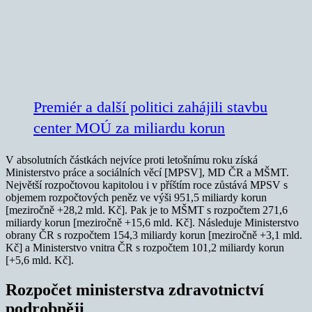
Premiér a další politici zahájili stavbu
center MOÚ za miliardu korun
V absolutních částkách nejvíce proti letošnímu roku získá
Ministerstvo práce a sociálních věcí [MPSV], MD ČR a MŠMT.
Největší rozpočtovou kapitolou i v příštím roce zůstává MPSV s
objemem rozpočtových peněz ve výši 951,5 miliardy korun
[meziročně +28,2 mld. Kč]. Pak je to MŠMT s rozpočtem 271,6
miliardy korun [meziročně +15,6 mld. Kč]. Následuje Ministerstvo
obrany ČR s rozpočtem 154,3 miliardy korun [meziročně +3,1 mld.
Kč] a Ministerstvo vnitra ČR s rozpočtem 101,2 miliardy korun
[+5,6 mld. Kč].
Rozpočet ministerstva zdravotnictví
podrobněji