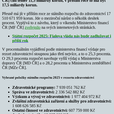
ČR] činí téměř 11,5 miliardy korun, v příštím roce to má být
17,5 miliardy korun.
Přesně má jít v příštím roce ze státního rozpočtu do zdravotnictví 17
510 671 959 korun. Jde o meziroční nárůst o několik desítek
procent. Vyplývá to z návrhu, který o víkendu Ministerstvo financí
ČR [MF ČR]
zveřejnilo
na svých internetových stránkách.
Státní rozpočet 2025: Fialova vláda nás bude zadlužovat i
příští rok
V procentuálním vyjádření podle ministerstva financí výdaje pro
rezort zdravotnictví stoupnou jako třetí nejvíce, a to o 25,3 procenta.
O 29,3 procenta rozpočet navrhuje vyšší výdaj u Ministerstva
dopravy ČR [MD ČR] a o 28,2 procenta u Ministerstva zemědělství
ČR [MZe ČR].
Vybrané položky státního rozpočtu 2025 v rezortu zdravotnictví
Zdravotnické programy:
7 939 051 762 Kč
Správa ve zdravotnictví:
2 336 542 882 Kč
Výzkum a vývoj ve zdravotnictví:
1 977 404 972 Kč
Zvláštní zdravotnická zařízení a služby pro zdravotnictví:
1 608 626 585 Kč
Ostatní činnost ve zdravotnictví:
607 759 000 Kč