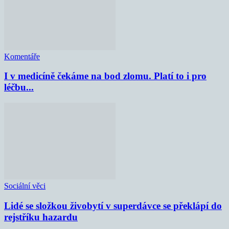
Komentáře
I v medicíně čekáme na bod zlomu. Platí to i pro
léčbu...
Sociální věci
Lidé se složkou živobytí v superdávce se překlápí do
rejstříku hazardu