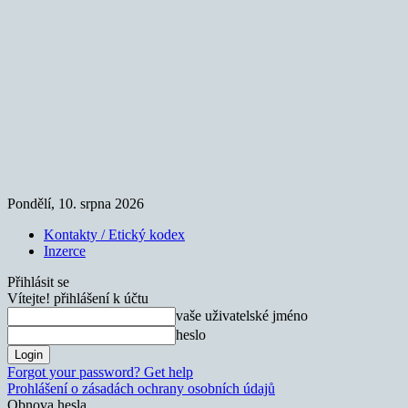
Pondělí, 10. srpna 2026
Kontakty / Etický kodex
Inzerce
Přihlásit se
Vítejte! přihlášení k účtu
vaše uživatelské jméno
heslo
Forgot your password? Get help
Prohlášení o zásadách ochrany osobních údajů
Obnova hesla