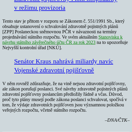
v režimu provizoria
Tento stav je přitom v rozporu se Zákonem č. 551/1991 Sb., který
obsahuje ustanovení o schvalování zdravotně pojistných plánů
[ZPP] Poslaneckou sněmovnou PČR v návaznosti na termíny
projednávání státního rozpočtu. Ve svém aktuálním
Stanovisku k
návrhu státního závěrečného účtu ČR za rok 2023
na to upozorňuje
Nejvyšší kontrolní úřad [NKÚ].
Senátor Kraus nahrává miliardy navíc
Vojenské zdravotní pojišťovně
V něm rovněž zdůrazňuje, že na vině nejsou zdravotní pojišťovny,
ale zákon porušují poslanci. Své návrhy zdravotně pojistných plánů
zdravotní pojišťovny poslancům předložily řádně a včas. Důvod,
proč tyto plány musejí podle zákona poslanci schvalovat, spočívá v
tom, že výdaje zdravotních pojišťoven jsou významnou položkou
veřejných rozpočtu, včetně státního rozpočtu.
–DNA/ČTK–