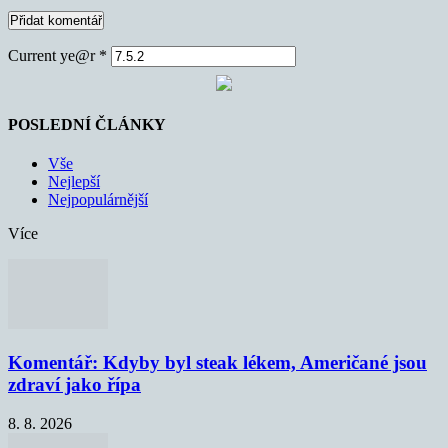
Current ye@r
*
POSLEDNÍ ČLÁNKY
Vše
Nejlepší
Nejpopulárnější
Více
Komentář: Kdyby byl steak lékem, Američané jsou
zdraví jako řípa
8. 8. 2026