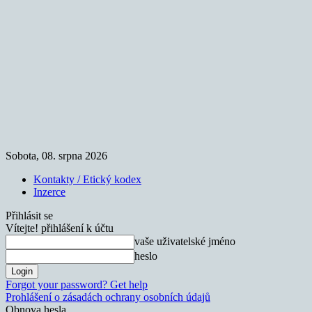
Sobota, 08. srpna 2026
Kontakty / Etický kodex
Inzerce
Přihlásit se
Vítejte! přihlášení k účtu
vaše uživatelské jméno
heslo
Forgot your password? Get help
Prohlášení o zásadách ochrany osobních údajů
Obnova hesla