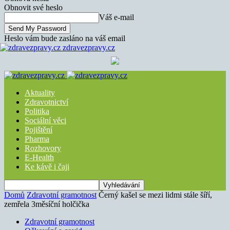
Obnovit své heslo
Váš e-mail
Heslo vám bude zasláno na váš email
zdravezpravy.cz
Aktuality
Zdravotnictví
Politika
Sociální věci
Pojištění
Pharma
Rozhovory
E-Health
Ke kávě i čaji
Domů
Zdravotní gramotnost
Černý kašel se mezi lidmi stále šíří,
zemřela 3měsíční holčička
Zdravotní gramotnost