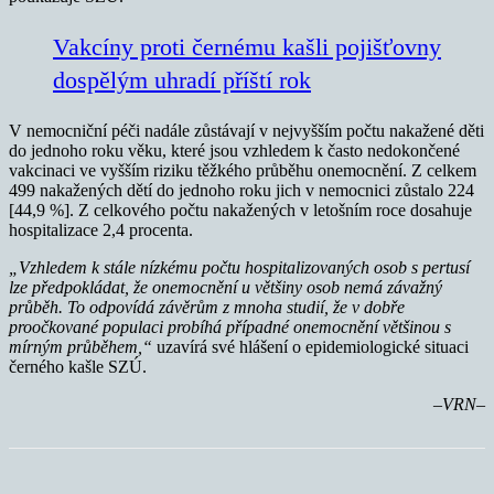
Vakcíny proti černému kašli pojišťovny
dospělým uhradí příští rok
V nemocniční péči nadále zůstávají v nejvyšším počtu nakažené děti
do jednoho roku věku, které jsou vzhledem k často nedokončené
vakcinaci ve vyšším riziku těžkého průběhu onemocnění. Z celkem
499 nakažených dětí do jednoho roku jich v nemocnici zůstalo 224
[44,9 %]. Z celkového počtu nakažených v letošním roce dosahuje
hospitalizace 2,4 procenta.
„Vzhledem k stále nízkému počtu hospitalizovaných osob s pertusí
lze předpokládat, že onemocnění u většiny osob nemá závažný
průběh. To odpovídá závěrům z mnoha studií, že v dobře
proočkované populaci probíhá případné onemocnění většinou s
mírným průběhem,“
uzavírá své hlášení o epidemiologické situaci
černého kašle SZÚ.
–VRN–