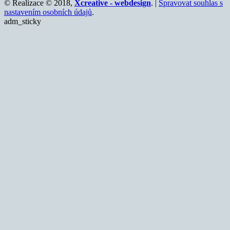
© Realizace © 2018,
Xcreative - webdesign
. |
Spravovat souhlas s
nastavením osobních údajů
.
adm_sticky