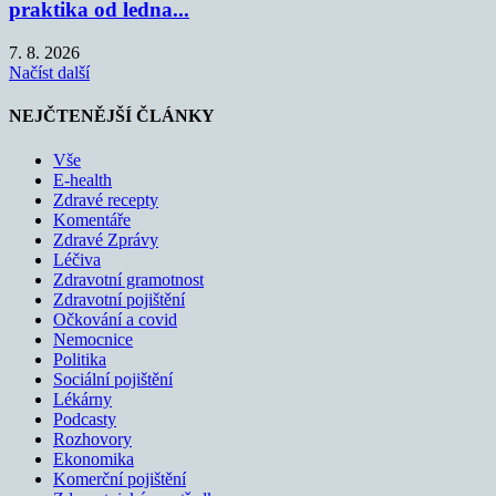
praktika od ledna...
7. 8. 2026
Načíst další
NEJČTENĚJŠÍ ČLÁNKY
Vše
E-health
Zdravé recepty
Komentáře
Zdravé Zprávy
Léčiva
Zdravotní gramotnost
Zdravotní pojištění
Očkování a covid
Nemocnice
Politika
Sociální pojištění
Lékárny
Podcasty
Rozhovory
Ekonomika
Komerční pojištění