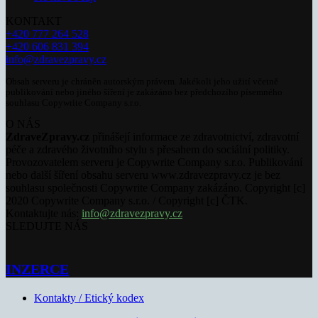
KONTAKT
+420 777 264 528
+420 606 831 394
info@zdravezpravy.cz
Obsah serveru je chráněn autorským právem. Jakékoli jeho užití včetně
publikování nebo jiného šíření je zakázáno bez předchozího písemného
souhlasu Copywrite Company s.r.o.
O NÁS
ZdraveZpravy.cz
přinášejí informace ze zdravotnictví, zdravotní
péče a zdravého životního stylu s přesahem do sociální politiky.
Provozovatelem serveru je Copywrite Company s.r.o. Publikování
nebo další šíření obsahu serveru www.zdravezpravy.cz je bez
souhlasu společnosti Copywrite Company zakázáno. Copyright [c]
2020 Copywrite Company s.r.o. / Copyright [c] ČTK.
Kontaktujte nás:
info@zdravezpravy.cz
SLEDUJTE NÁS
INZERCE
Kontakty / Etický kodex