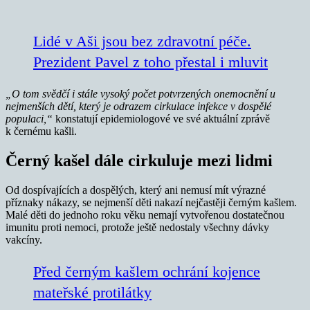
Lidé v Aši jsou bez zdravotní péče.
Prezident Pavel z toho přestal i mluvit
„O tom svědčí i stále vysoký počet potvrzených onemocnění u
nejmenších dětí, který je odrazem cirkulace infekce v dospělé
populaci,“
konstatují epidemiologové ve své aktuální zprávě
k černému kašli.
Černý kašel dále cirkuluje mezi lidmi
Od dospívajících a dospělých, který ani nemusí mít výrazné
příznaky nákazy, se nejmenší děti nakazí nejčastěji černým kašlem.
Malé děti do jednoho roku věku nemají vytvořenou dostatečnou
imunitu proti nemoci, protože ještě nedostaly všechny dávky
vakcíny.
Před černým kašlem ochrání kojence
mateřské protilátky