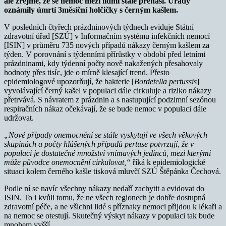
ale zřejmé, že se nemoc mezi lidmi stále přenáší. Úřady
oznámily úmrtí 3měsíční holčičky s černým kašlem.
V posledních čtyřech prázdninových týdnech eviduje Státní
zdravotní úřad [SZÚ] v Informačním systému infekčních nemocí
[ISIN] v průměru 735 nových případů nákazy černým kašlem za
týden. V porovnání s týdenními přírůstky v období před letními
prázdninami, kdy týdenní počty nově nakažených přesahovaly
hodnoty přes tisíc, jde o mírně klesající trend. Přesto
epidemiologové upozorňují, že bakterie [
Bordetella pertussis
]
vyvolávající černý kašel v populaci dále cirkuluje a riziko nákazy
přetrvává. S návratem z prázdnin a s nastupující podzimní sezónou
respiračních nákaz očekávají, že se bude nemoc v populaci dále
udržovat.
„Nové případy onemocnění se stále vyskytují ve všech věkových
skupinách a počty hlášených případů pertuse potvrzují, že v
populaci je dostatečné množství vnímavých jedinců, mezi kterými
může původce onemocnění cirkulovat,“
říká k epidemiologické
situaci kolem černého kašle tisková mluvčí SZÚ Štěpánka Čechová.
Podle ní se navíc všechny nákazy nedaří zachytit a evidovat do
ISIN. To i kvůli tomu, že ne všech regionech je dobře dostupná
zdravotní péče, a ne všichni lidé s příznaky nemoci přijdou k lékaři a
na nemoc se otestují. Skutečný výskyt nákazy v populaci tak bude
mnohem vyšší.