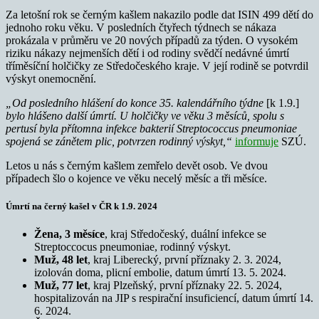
Za letošní rok se černým kašlem nakazilo podle dat ISIN 499 dětí do
jednoho roku věku. V posledních čtyřech týdnech se nákaza
prokázala v průměru ve 20 nových případů za týden. O vysokém
riziku nákazy nejmenších dětí i od rodiny svědčí nedávné úmrtí
tříměsíční holčičky ze Středočeského kraje. V její rodině se potvrdil
výskyt onemocnění.
„Od posledního hlášení do konce 35. kalendářního týdne
[k 1.9.]
bylo hlášeno další úmrtí. U holčičky ve věku 3 měsíců, spolu s
pertusí byla přítomna infekce bakterií Streptococcus pneumoniae
spojená se zánětem plic, potvrzen rodinný výskyt,“
informuje
SZÚ.
Letos u nás s černým kašlem zemřelo devět osob. Ve dvou
případech šlo o kojence ve věku necelý měsíc a tři měsíce.
Úmrtí na černý kašel v ČR
k 1.9. 2024
Žena, 3 měsíce
, kraj Středočeský, duální infekce se
Streptoccocus pneumoniae, rodinný výskyt.
Muž, 48 let
, kraj Liberecký, první příznaky 2. 3. 2024,
izolován doma, plicní embolie, datum úmrtí 13. 5. 2024.
Muž, 77 let
, kraj Plzeňský, první příznaky 22. 5. 2024,
hospitalizován na JIP s respirační insuficiencí, datum úmrtí 14.
6. 2024.