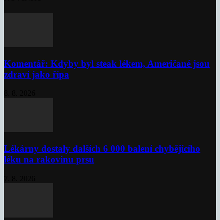
Komentář: Kdyby byl steak lékem, Američané jsou
zdraví jako řípa
8. 8. 2026
Lékárny dostaly dalších 6 000 balení chybějícího
léku na rakovinu prsu
7. 8. 2026