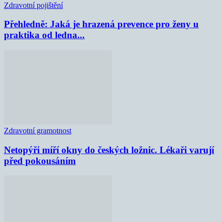
Zdravotní pojištění
Přehledně: Jaká je hrazená prevence pro ženy u
praktika od ledna...
Zdravotní gramotnost
Netopýři míří okny do českých ložnic. Lékaři varují
před pokousáním