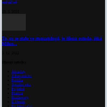
měsíčně
10. 3. 2023
To, co se stalo ve stomatologii, je šílená ostuda, říká
Milan...
5. 12. 2022
Hlavní rubriky
Aktuality
Zdravotnictví
Politika
Sociální věci
Pojištění
Pharma
Rozhovory
E-Health
Ke kávě i čaji