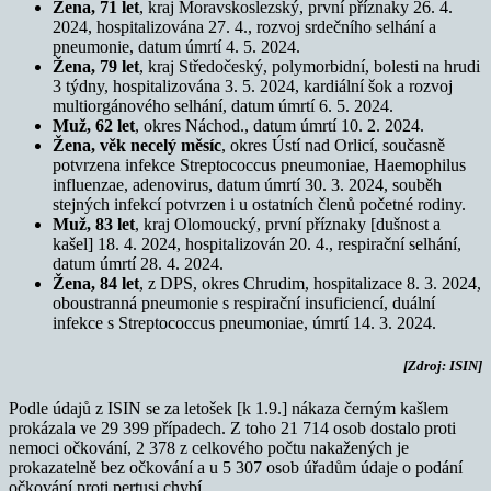
Žena, 71 let
, kraj Moravskoslezský, první příznaky 26. 4.
2024, hospitalizována 27. 4., rozvoj srdečního selhání a
pneumonie, datum úmrtí 4. 5. 2024.
Žena, 79 let
, kraj Středočeský, polymorbidní, bolesti na hrudi
3 týdny, hospitalizována 3. 5. 2024, kardiální šok a rozvoj
multiorgánového selhání, datum úmrtí 6. 5. 2024.
Muž, 62 let
, okres Náchod., datum úmrtí 10. 2. 2024.
Žena, věk necelý měsíc
, okres Ústí nad Orlicí, současně
potvrzena infekce Streptococcus pneumoniae, Haemophilus
influenzae, adenovirus, datum úmrtí 30. 3. 2024, souběh
stejných infekcí potvrzen i u ostatních členů početné rodiny.
Muž, 83 let
, kraj Olomoucký, první příznaky [dušnost a
kašel] 18. 4. 2024, hospitalizován 20. 4., respirační selhání,
datum úmrtí 28. 4. 2024.
Žena, 84 let
, z DPS, okres Chrudim, hospitalizace 8. 3. 2024,
oboustranná pneumonie s respirační insuficiencí, duální
infekce s Streptococcus pneumoniae, úmrtí 14. 3. 2024.
[Zdroj: ISIN]
Podle údajů z ISIN se za letošek [k 1.9.] nákaza černým kašlem
prokázala ve 29 399 případech. Z toho 21 714 osob dostalo proti
nemoci očkování, 2 378 z celkového počtu nakažených je
prokazatelně bez očkování a u 5 307 osob úřadům údaje o podání
očkování proti pertusi chybí.