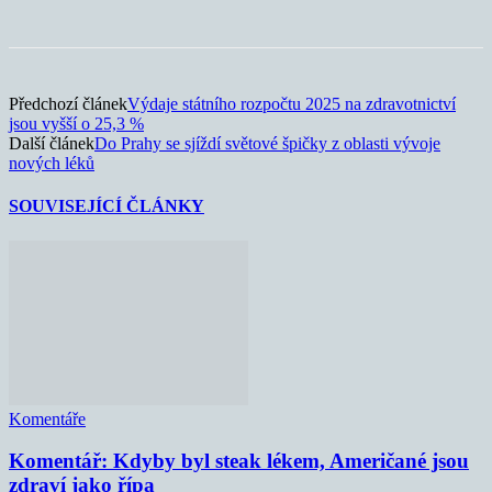
Předchozí článek
Výdaje státního rozpočtu 2025 na zdravotnictví
jsou vyšší o 25,3 %
Další článek
Do Prahy se sjíždí světové špičky z oblasti vývoje
nových léků
SOUVISEJÍCÍ ČLÁNKY
Komentáře
Komentář: Kdyby byl steak lékem, Američané jsou
zdraví jako řípa