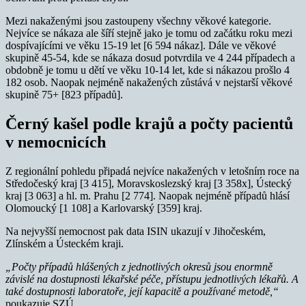
Mezi nakaženými jsou zastoupeny všechny věkové kategorie.
Nejvíce se nákaza ale šíří stejně jako je tomu od začátku roku mezi
dospívajícími ve věku 15-19 let [6 594 nákaz]. Dále ve věkové
skupině 45-54, kde se nákaza dosud potvrdila ve 4 244 případech a
obdobně je tomu u dětí ve věku 10-14 let, kde si nákazou prošlo 4
182 osob. Naopak nejméně nakažených zůstává v nejstarší věkové
skupině 75+ [823 případů].
Černý kašel podle krajů a počty pacientů
v nemocnicích
Z regionální pohledu připadá nejvíce nakažených v letošním roce na
Středočeský kraj [3 415], Moravskoslezský kraj [3 358x], Ústecký
kraj [3 063] a hl. m. Prahu [2 774]. Naopak nejméně případů hlásí
Olomoucký [1 108] a Karlovarský [359] kraj.
Na nejvyšší nemocnost pak data ISIN ukazují v Jihočeském,
Zlínském a Ústeckém kraji.
„Počty případů hlášených z jednotlivých okresů jsou enormně
závislé na dostupnosti lékařské péče, přístupu jednotlivých lékařů. A
také dostupnosti laboratoře, její kapacitě a používané metodě,“
poukazuje SZÚ.