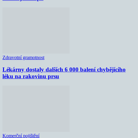
Zdravotní gramotnost
Lékárny dostaly dalších 6 000 balení chybějícího
léku na rakovinu prsu
Komerční pojištění