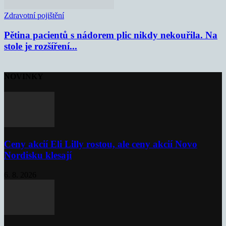
Zdravotní pojištění
Pětina pacientů s nádorem plic nikdy nekouřila. Na
stole je rozšíření...
NOVINKY
Ceny akcií Eli Lilly rostou, ale ceny akcií Novo
Nordisku klesají
6. 8. 2026