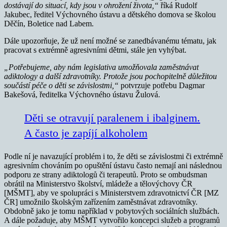
dostávají do situací, kdy jsou v ohrožení života,“
říká Rudolf
Jakubec, ředitel Výchovného ústavu a dětského domova se školou
Děčín, Boletice nad Labem.
Dále upozorňuje, že už není možné se zanedbávanému tématu, jak
pracovat s extrémně agresivními dětmi, stále jen vyhýbat.
„Potřebujeme, aby nám legislativa umožňovala zaměstnávat
adiktology a další zdravotníky. Protože jsou pochopitelně důležitou
součástí péče o děti se závislostmi,“
potvrzuje potřebu Dagmar
Bakešová, ředitelka Výchovného ústavu Žulová.
Děti se otravují paralenem i ibalginem.
A často je zapíjí alkoholem
Podle ní je navazující problém i to, že děti se závislostmi či extrémně
agresivním chováním po opuštění ústavu často nemají ani následnou
podporu ze strany adiktologů či terapeutů. Proto se ombudsman
obrátil na Ministerstvo školství, mládeže a tělovýchovy ČR
[MŠMT], aby ve spolupráci s Ministerstvem zdravotnictví ČR [MZ
ČR] umožnilo školským zařízením zaměstnávat zdravotníky.
Obdobně jako je tomu například v pobytových sociálních službách.
A dále požaduje, aby MŠMT vytvořilo koncepci služeb a programů