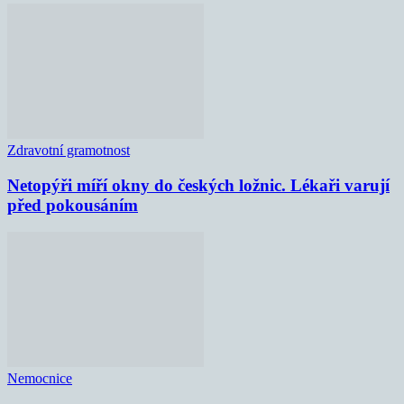
Zdravotní gramotnost
Netopýři míří okny do českých ložnic. Lékaři varují
před pokousáním
Nemocnice