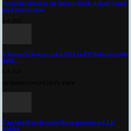
Netopýři míří okny do českých ložnic. Lékaři varují
před pokousáním
6. 8. 2026
V korupční kauze z roku 2018 ve FN Bulovka padly
další...
6. 8. 2026
NEJDISKUTOVANĚJŠÍ ČLÁNKY
Část lékařů tvrdě zaútočila na prezidenta ČLK
Kubka