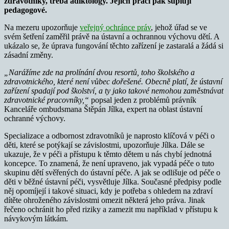
zdravotníky, třeba adiktology. Jejich práci pak suplují
pedagogové.
Na mezeru upozorňuje
veřejný ochránce práv
, jehož úřad se ve
svém šetření zaměřil právě na ústavní a ochrannou výchovu dětí. A
ukázalo se, že úprava fungování těchto zařízení je zastaralá a žádá si
zásadní změny.
„Narážíme zde na prolínání dvou resortů, toho školského a
zdravotnického, které není vůbec dořešené. Obecně platí, že ústavní
zařízení spadají pod školství, a ty jako takové nemohou zaměstnávat
zdravotnické pracovníky,“
popsal jeden z problémů právník
Kanceláře ombudsmana Štěpán Jílka, expert na oblast ústavní
ochranné výchovy.
Specializace a odbornost zdravotníků je naprosto klíčová v péči o
děti, které se potýkají se závislostmi, upozorňuje Jílka. Dále se
ukazuje, že v péči a přístupu k těmto dětem u nás chybí jednotná
koncepce. To znamená, že není upraveno, jak vypadá péče o tuto
skupinu dětí svěřených do ústavní péče. A jak se odlišuje od péče o
děti v běžné ústavní péči, vysvětluje Jílka. Současné předpisy podle
něj opomíjejí i takové situaci, kdy je potřeba s ohledem na zdraví
dítěte ohroženého závislostmi omezit některá jeho práva. Jinak
řečeno ochránit ho před riziky a zamezit mu například v přístupu k
návykovým látkám.