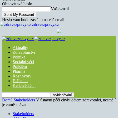
Obnovit své heslo
Váš e-mail
Heslo vám bude zasláno na váš email
zdravezpravy.cz
Aktuality
Zdravotnictví
Politika
Sociální věci
Pojištění
Pharma
Rozhovory
E-Health
Ke kávě i čaji
Domů
Stakeholders
V ústavní péči chybí dětem zdravotníci, nesmějí
je zaměstnávat
Stakeholders