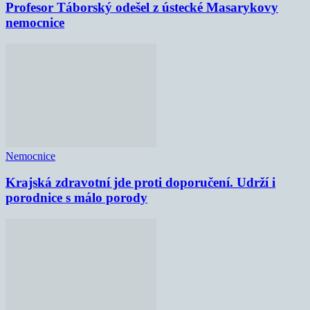
Profesor Táborský odešel z ústecké Masarykovy
nemocnice
Nemocnice
Krajská zdravotní jde proti doporučení. Udrží i
porodnice s málo porody