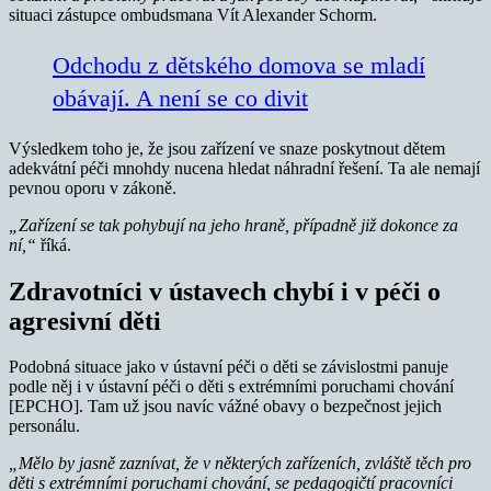
situaci zástupce ombudsmana Vít Alexander Schorm.
Odchodu z dětského domova se mladí
obávají. A není se co divit
Výsledkem toho je, že jsou zařízení ve snaze poskytnout dětem
adekvátní péči mnohdy nucena hledat náhradní řešení. Ta ale nemají
pevnou oporu v zákoně.
„Zařízení se tak pohybují na jeho hraně, případně již dokonce za
ní,“
říká.
Zdravotníci v ústavech chybí i v péči o
agresivní děti
Podobná situace jako v ústavní péči o děti se závislostmi panuje
podle něj i v ústavní péči o děti s extrémními poruchami chování
[EPCHO]. Tam už jsou navíc vážné obavy o bezpečnost jejich
personálu.
„Mělo by jasně zaznívat, že v některých zařízeních, zvláště těch pro
děti s extrémními poruchami chování, se pedagogičtí pracovníci