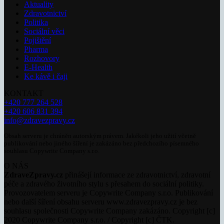
Aktuality
Zdravotnictví
Politika
Sociální věci
Pojištění
Pharma
Rozhovory
E-Health
Ke kávě i čaji
KONTAKT
+420 777 264 528
+420 606 831 394
info@zdravezpravy.cz
Obsah serveru je chráněn autorským právem. Jakékoli jeho užití včetně
publikování nebo jiného šíření je zakázáno bez předchozího písemného
souhlasu Copywrite Company s.r.o.
O NÁS
ZdraveZpravy.cz
přinášejí informace ze zdravotnictví, zdravotní
péče a zdravého životního stylu s přesahem do sociální politiky.
Provozovatelem serveru je Copywrite Company s.r.o. Publikování
nebo další šíření obsahu serveru www.zdravezpravy.cz je bez
souhlasu společnosti Copywrite Company zakázáno. Copyright [c]
2020 Copywrite Company s.r.o. / Copyright [c] ČTK.