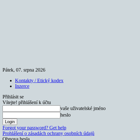
Pátek, 07. srpna 2026
Kontakty / Etický kodex
Inzerce
Přihlásit se
Vítejte! přihlášení k účtu
vaše uživatelské jméno
heslo
Forgot your password? Get help
Prohlášení o zásadách ochrany osobních údajů
Obnova hesla