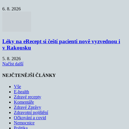
6. 8. 2026
Léky na eRecept si čeští pacienti nově vyzvednou i
v Rakousku
5. 8. 2026
Načíst další
NEJČTENĚJŠÍ ČLÁNKY
Vše
E-health
Zdravé recepty
Komentáře
Zdravé Zprávy
Zdravotní pojištění
Očkování a covid
Nemocnice
Politika