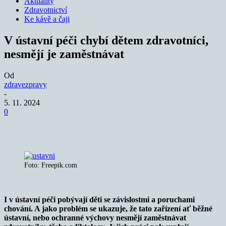
Aktuality
Zdravotnictví
Ke kávě a čaji
V ústavní péči chybí dětem zdravotníci,
nesmějí je zaměstnávat
Od
zdravezpravy
-
5. 11. 2024
0
Foto: Freepik.com
I v ústavní péči pobývají děti se závislostmi a poruchami
chování. A jako problém se ukazuje, že tato zařízení ať běžné
ústavní, nebo ochranné výchovy nesmějí zaměstnávat