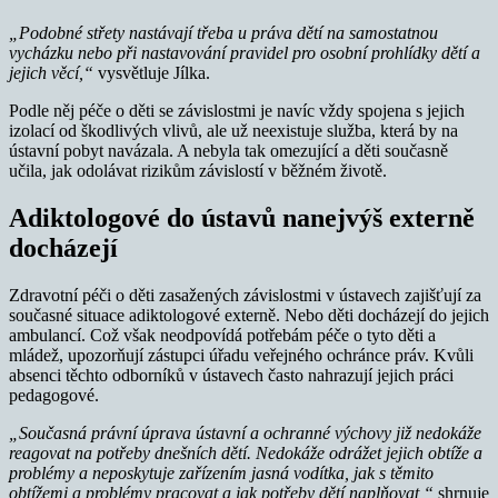
„Podobné střety nastávají třeba u práva dětí na samostatnou
vycházku nebo při nastavování pravidel pro osobní prohlídky dětí a
jejich věcí,“
vysvětluje Jílka.
Podle něj péče o děti se závislostmi je navíc vždy spojena s jejich
izolací od škodlivých vlivů, ale už neexistuje služba, která by na
ústavní pobyt navázala. A nebyla tak omezující a děti současně
učila, jak odolávat rizikům závislostí v běžném životě.
Adiktologové do ústavů nanejvýš externě
docházejí
Zdravotní péči o děti zasažených závislostmi v ústavech zajišťují za
současné situace adiktologové externě. Nebo děti docházejí do jejich
ambulancí. Což však neodpovídá potřebám péče o tyto děti a
mládež, upozorňují zástupci úřadu veřejného ochránce práv. Kvůli
absenci těchto odborníků v ústavech často nahrazují jejich práci
pedagogové.
„Současná právní úprava ústavní a ochranné výchovy již nedokáže
reagovat na potřeby dnešních dětí. Nedokáže odrážet jejich obtíže a
problémy a neposkytuje zařízením jasná vodítka, jak s těmito
obtížemi a problémy pracovat a jak potřeby dětí naplňovat,“
shrnuje