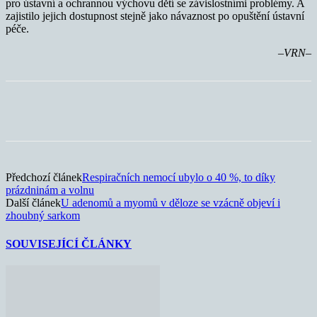
pro ústavní a ochrannou výchovu dětí se závislostními problémy. A
zajistilo jejich dostupnost stejně jako návaznost po opuštění ústavní
péče.
–VRN–
Předchozí článek
Respiračních nemocí ubylo o 40 %, to díky
prázdninám a volnu
Další článek
U adenomů a myomů v děloze se vzácně objeví i
zhoubný sarkom
SOUVISEJÍCÍ ČLÁNKY