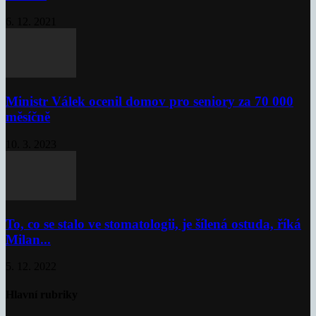
6. 12. 2021
Ministr Válek ocenil domov pro seniory za 70 000
měsíčně
10. 3. 2023
To, co se stalo ve stomatologii, je šílená ostuda, říká
Milan...
5. 12. 2022
Hlavní rubriky