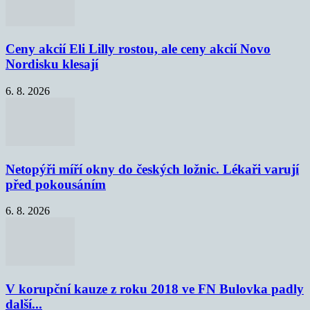
Ceny akcií Eli Lilly rostou, ale ceny akcií Novo
Nordisku klesají
6. 8. 2026
Netopýři míří okny do českých ložnic. Lékaři varují
před pokousáním
6. 8. 2026
V korupční kauze z roku 2018 ve FN Bulovka padly
další...