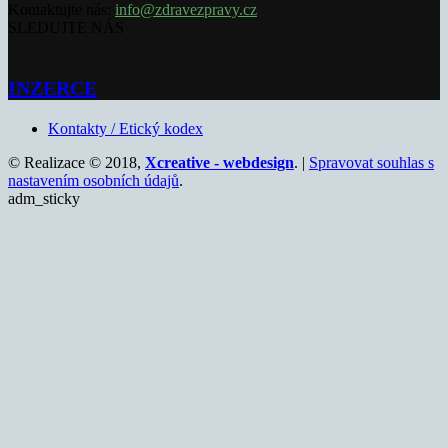
Kontaktujte nás:
info@zdravezpravy.cz
SLEDUJTE NÁS
INZERCE
Kontakty / Etický kodex
© Realizace © 2018,
Xcreative - webdesign
. |
Spravovat souhlas s
nastavením osobních údajů
.
adm_sticky