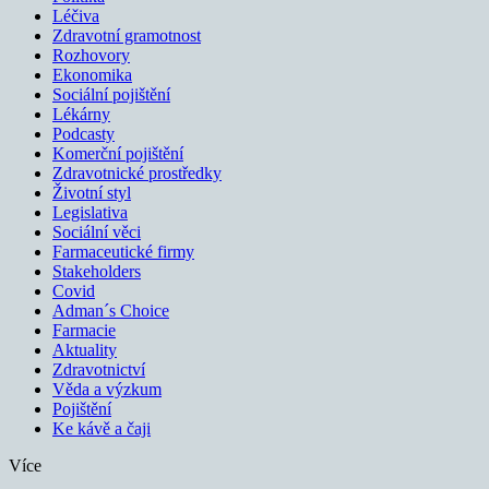
Léčiva
Zdravotní gramotnost
Rozhovory
Ekonomika
Sociální pojištění
Lékárny
Podcasty
Komerční pojištění
Zdravotnické prostředky
Životní styl
Legislativa
Sociální věci
Farmaceutické firmy
Stakeholders
Covid
Adman´s Choice
Farmacie
Aktuality
Zdravotnictví
Věda a výzkum
Pojištění
Ke kávě a čaji
Více