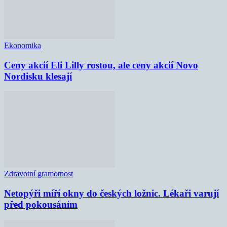
Ekonomika
Ceny akcií Eli Lilly rostou, ale ceny akcií Novo
Nordisku klesají
Zdravotní gramotnost
Netopýři míří okny do českých ložnic. Lékaři varují
před pokousáním