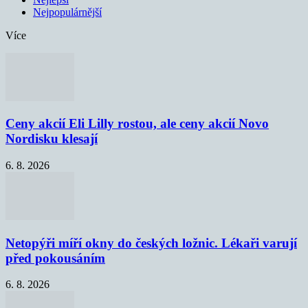
Nejpopulárnější
Více
Ceny akcií Eli Lilly rostou, ale ceny akcií Novo
Nordisku klesají
6. 8. 2026
Netopýři míří okny do českých ložnic. Lékaři varují
před pokousáním
6. 8. 2026