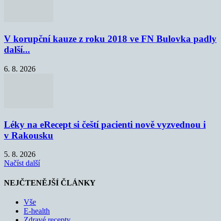
V korupční kauze z roku 2018 ve FN Bulovka padly
další...
6. 8. 2026
Léky na eRecept si čeští pacienti nově vyzvednou i
v Rakousku
5. 8. 2026
Načíst další
NEJČTENĚJŠÍ ČLÁNKY
Vše
E-health
Zdravé recepty