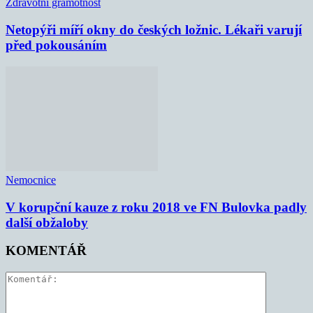
Zdravotní gramotnost
Netopýři míří okny do českých ložnic. Lékaři varují
před pokousáním
Nemocnice
V korupční kauze z roku 2018 ve FN Bulovka padly
další obžaloby
KOMENTÁŘ