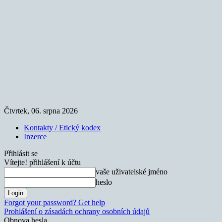
Čtvrtek, 06. srpna 2026
Kontakty / Etický kodex
Inzerce
Přihlásit se
Vítejte! přihlášení k účtu
vaše uživatelské jméno
heslo
Forgot your password? Get help
Prohlášení o zásadách ochrany osobních údajů
Obnova hesla