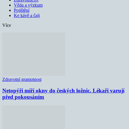
Věda a výzkum
Pojištění
Ke kávě a čaji
Více
Zdravotní gramotnost
Netopýři míří okny do českých ložnic. Lékaři varují
před pokousáním