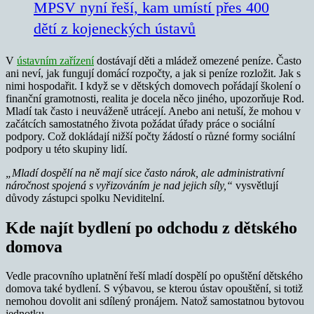
MPSV nyní řeší, kam umístí přes 400
dětí z kojeneckých ústavů
V
ústavním zařízení
dostávají děti a mládež omezené peníze. Často
ani neví, jak fungují domácí rozpočty, a jak si peníze rozložit. Jak s
nimi hospodařit. I když se v dětských domovech pořádají školení o
finanční gramotnosti, realita je docela něco jiného, upozorňuje Rod.
Mladí tak často i neuváženě utrácejí. Anebo ani netuší, že mohou v
začátcích samostatného života požádat úřady práce o sociální
podpory. Což dokládají nižší počty žádostí o různé formy sociální
podpory u této skupiny lidí.
„Mladí dospělí na ně mají sice často nárok, ale administrativní
náročnost spojená s vyřizováním je nad jejich síly,“
vysvětlují
důvody zástupci spolku Neviditelní.
Kde najít bydlení po odchodu z dětského
domova
Vedle pracovního uplatnění řeší mladí dospělí po opuštění dětského
domova také bydlení. S výbavou, se kterou ústav opouštění, si totiž
nemohou dovolit ani sdílený pronájem. Natož samostatnou bytovou
jednotku.