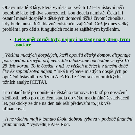
Obavy mladé Kláry, která vyrůstá od svých 12 let v ústavní péči
podobně jako její dva sourozenci, jsou docela namístě. Čeká ji i
ostatní mladé dospělé z dětských domovů těžká životní zkouška,
kdy bude muset řešit hlavně existenční zajištění. Což je dnes velký
problém i pro děti z fungujících rodin se zajištěným bydlením.
Letos opět zdraží byty, nájmy i náklady na bydlení, tvrdí
asociace
„Většina mladých dospělých, kteří opouští dětský domov, disponuje
pouze jednorázovým příjmem. Jde o takzvané odchodné ve výši 15–
25 tisíc korun. To je částka, z níž ve větších městech v dnešní době
člověk zaplatí sotva nájem,“
říká k výbavě mladých dospělých po
opuštění ústavního zařízení Aleš Rod z Centra ekonomických a
tržních analýz [CETA].
Tito mladí lidé po opuštění dětského domova, to buď po dosažení
zletilosti, nebo po ukončení studia do věku maximálně šestadvaceti
let, prakticky ze dne na den tak řeší především to, jak vše
ufinancovat.
„A ne všichni mají k tomuto úkolu dobrou výbavu v podobě finanční
gramotnosti,“
vysvětluje Aleš Rod.