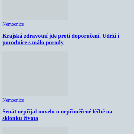
Nemocnice
Krajská zdravotní jde proti doporučení. Udrží i
porodnice s málo porody
Nemocnice
Senát nepřijal novelu o nepřiměřené léčbě na
sklonku života