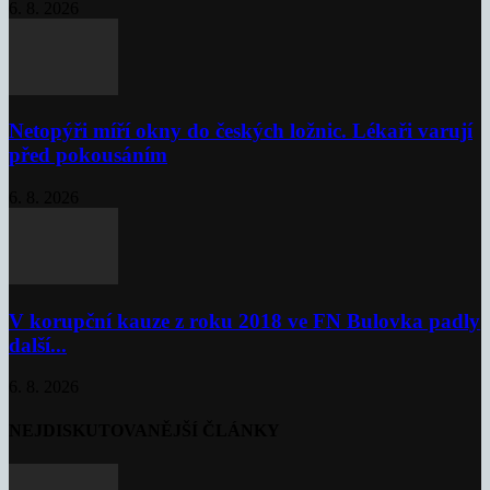
6. 8. 2026
Netopýři míří okny do českých ložnic. Lékaři varují
před pokousáním
6. 8. 2026
V korupční kauze z roku 2018 ve FN Bulovka padly
další...
6. 8. 2026
NEJDISKUTOVANĚJŠÍ ČLÁNKY