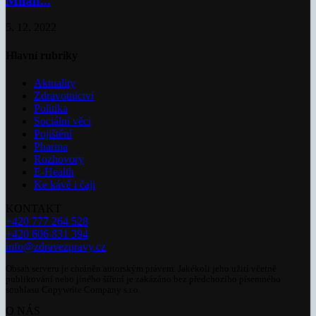
Milan...
5. 12. 2022
Hlavní rubriky
Aktuality
Zdravotnictví
Politika
Sociální věci
Pojištění
Pharma
Rozhovory
E-Health
Ke kávě i čaji
KONTAKT
+420 777 264 528
+420 606 831 394
info@zdravezpravy.cz
Obsah serveru je chráněn autorským právem. Jakékoli jeho užití včetně
publikování nebo jiného šíření je zakázáno bez předchozího písemného
souhlasu Copywrite Company s.r.o.
O NÁS