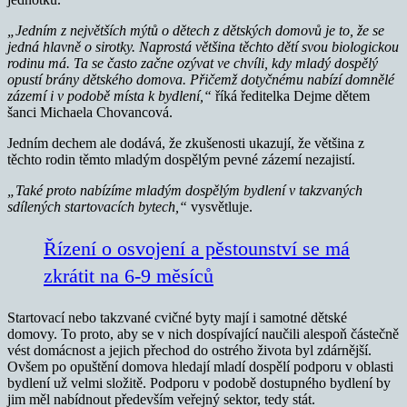
„Jedním z největších mýtů o dětech z dětských domovů je to, že se
jedná hlavně o sirotky. Naprostá většina těchto dětí svou biologickou
rodinu má. Ta se často začne ozývat ve chvíli, kdy mladý dospělý
opustí brány dětského domova. Přičemž dotyčnému nabízí domnělé
zázemí i v podobě místa k bydlení,“
říká ředitelka Dejme dětem
šanci Michaela Chovancová.
Jedním dechem ale dodává, že zkušenosti ukazují, že většina z
těchto rodin těmto mladým dospělým pevné zázemí nezajistí.
„Také proto nabízíme mladým dospělým bydlení v takzvaných
sdílených startovacích bytech,“
vysvětluje.
Řízení o osvojení a pěstounství se má
zkrátit na 6-9 měsíců
Startovací nebo takzvané cvičné byty mají i samotné dětské
domovy. To proto, aby se v nich dospívající naučili alespoň částečně
vést domácnost a jejich přechod do ostrého života byl zdárnější.
Ovšem po opuštění domova hledají mladí dospělí podporu v oblasti
bydlení už velmi složitě. Podporu v podobě dostupného bydlení by
jim měl nabídnout především veřejný sektor, tedy stát.