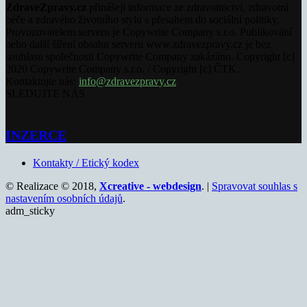
ZdraveZpravy.cz
přinášejí informace ze zdravotnictví, zdravotní
péče a zdravého životního stylu s přesahem do sociální politiky.
Provozovatelem serveru je Copywrite Company s.r.o. Publikování
nebo další šíření obsahu serveru www.zdravezpravy.cz je bez
souhlasu společnosti Copywrite Company zakázáno. Copyright [c]
2020 Copywrite Company s.r.o. / Copyright [c] ČTK.
Kontaktujte nás:
info@zdravezpravy.cz
SLEDUJTE NÁS
INZERCE
Kontakty / Etický kodex
© Realizace © 2018,
Xcreative - webdesign
. |
Spravovat souhlas s
nastavením osobních údajů
.
adm_sticky