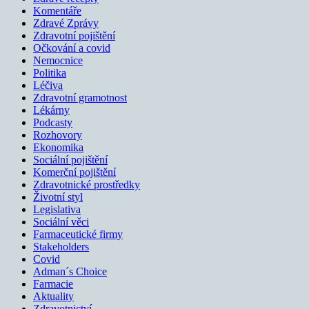
Komentáře
Zdravé Zprávy
Zdravotní pojištění
Očkování a covid
Nemocnice
Politika
Léčiva
Zdravotní gramotnost
Lékárny
Podcasty
Rozhovory
Ekonomika
Sociální pojištění
Komerční pojištění
Zdravotnické prostředky
Životní styl
Legislativa
Sociální věci
Farmaceutické firmy
Stakeholders
Covid
Adman´s Choice
Farmacie
Aktuality
Zdravotnictví