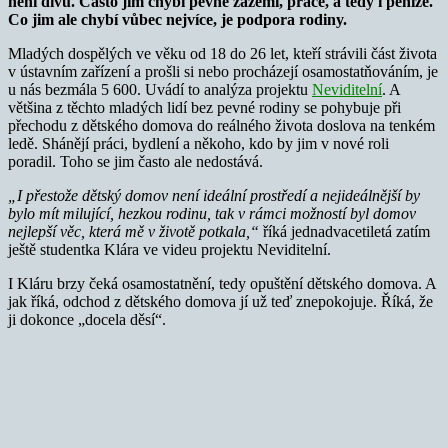
není divu. Často jim chybí pevné zázemí, práce, a tedy i peníze.
Co jim ale chybí vůbec nejvíce, je podpora rodiny.
Mladých dospělých ve věku od 18 do 26 let, kteří strávili část života
v ústavním zařízení a prošli si nebo procházejí osamostatňováním, je
u nás bezmála 5 600. Uvádí to analýza projektu
Neviditelní
. A
většina z těchto mladých lidí bez pevné rodiny se pohybuje při
přechodu z dětského domova do reálného života doslova na tenkém
ledě. Shánějí práci, bydlení a někoho, kdo by jim v nové roli
poradil. Toho se jim často ale nedostává.
„I přestože dětský domov není ideální prostředí a nejideálnější by
bylo mít milující, hezkou rodinu, tak v rámci možností byl domov
nejlepší věc, která mě v životě potkala,“
říká jednadvacetiletá zatím
ještě studentka Klára ve videu projektu Neviditelní.
I Kláru brzy čeká osamostatnění, tedy opuštění dětského domova. A
jak říká, odchod z dětského domova jí už teď znepokojuje. Říká, že
ji dokonce „docela děsí“.