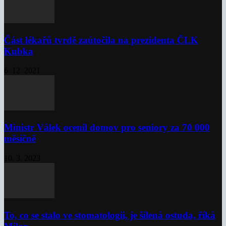
Část lékařů tvrdě zaútočila na prezidenta ČLK
Kubka
6. 12. 2021
Ministr Válek ocenil domov pro seniory za 70 000
měsíčně
10. 3. 2023
To, co se stalo ve stomatologii, je šílená ostuda, říká