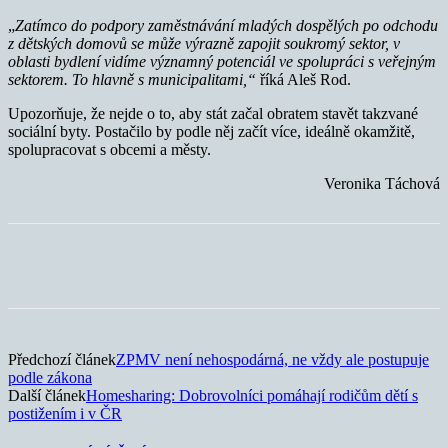
„
Zatímco do podpory zaměstnávání mladých dospělých po odchodu
z dětských domovů se může výrazně zapojit soukromý sektor, v
oblasti bydlení vidíme významný potenciál ve spolupráci s veřejným
sektorem. To hlavně s municipalitami,“
říká Aleš Rod.
Upozorňuje, že nejde o to, aby stát začal obratem stavět takzvané
sociální byty. Postačilo by podle něj začít více, ideálně okamžitě,
spolupracovat s obcemi a městy.
Veronika Táchová
Předchozí článek
ZPMV není nehospodárná, ne vždy ale postupuje
podle zákona
Další článek
Homesharing: Dobrovolníci pomáhají rodičům dětí s
postižením i v ČR