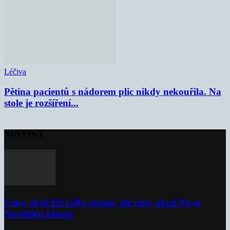
Léčiva
Pětina pacientů s nádorem plic nikdy nekouřila. Na
stole je rozšíření...
NOVINKY
Ceny akcií Eli Lilly rostou, ale ceny akcií Novo
Nordisku klesají