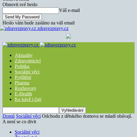
Obnovit své heslo
Váš e-mail
Heslo vám bude zasláno na váš email
zdravezpravy.cz
Aktuality
Zdravotnictví
Politika
Sociální věci
Pojištění
Pharma
Rozhovory
E-Health
Ke kávě i čaji
Domů
Sociální věci
Odchodu z dětského domova se mladí obávají.
A není se co divit
Sociální věci