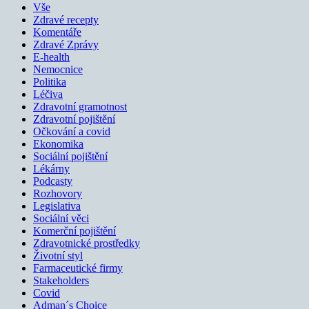
Vše
Zdravé recepty
Komentáře
Zdravé Zprávy
E-health
Nemocnice
Politika
Léčiva
Zdravotní gramotnost
Zdravotní pojištění
Očkování a covid
Ekonomika
Sociální pojištění
Lékárny
Podcasty
Rozhovory
Legislativa
Sociální věci
Komerční pojištění
Zdravotnické prostředky
Životní styl
Farmaceutické firmy
Stakeholders
Covid
Adman´s Choice