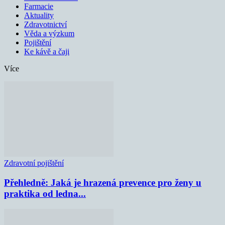
Farmacie
Aktuality
Zdravotnictví
Věda a výzkum
Pojištění
Ke kávě a čaji
Více
Zdravotní pojištění
Přehledně: Jaká je hrazená prevence pro ženy u
praktika od ledna...