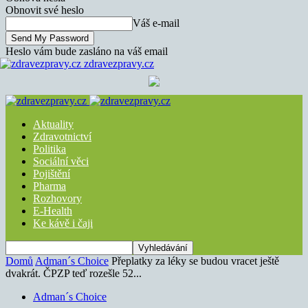
Obnovit své heslo
Váš e-mail
Heslo vám bude zasláno na váš email
zdravezpravy.cz
Aktuality
Zdravotnictví
Politika
Sociální věci
Pojištění
Pharma
Rozhovory
E-Health
Ke kávě i čaji
Domů
Adman´s Choice
Přeplatky za léky se budou vracet ještě
dvakrát. ČPZP teď rozešle 52...
Adman´s Choice