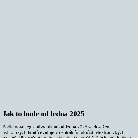
Jak to bude od ledna 2025
Podle nové legislativy platné od ledna 2025 se dosažení
jednotlivých limitů eviduje v centrálním uložišti elektronických
receptů. Překročení limitu se tak zjistí okamžitě. Následné doplatky