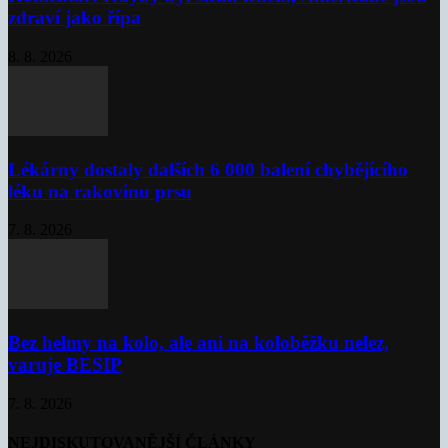
zdraví jako řípa
8. 8. 2026
Lékárny dostaly dalších 6 000 balení chybějícího
léku na rakovinu prsu
7. 8. 2026
Bez helmy na kolo, ale ani na koloběžku nelez,
varuje BESIP
7. 8. 2026
NEJDISKUTOVANĚJŠÍ ČLÁNKY