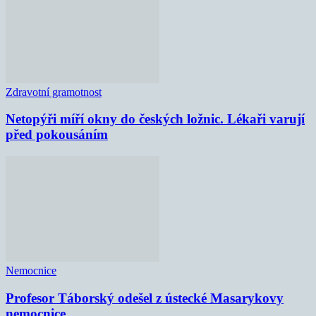
Zdravotní gramotnost
Netopýři míří okny do českých ložnic. Lékaři varují
před pokousáním
Nemocnice
Profesor Táborský odešel z ústecké Masarykovy
nemocnice