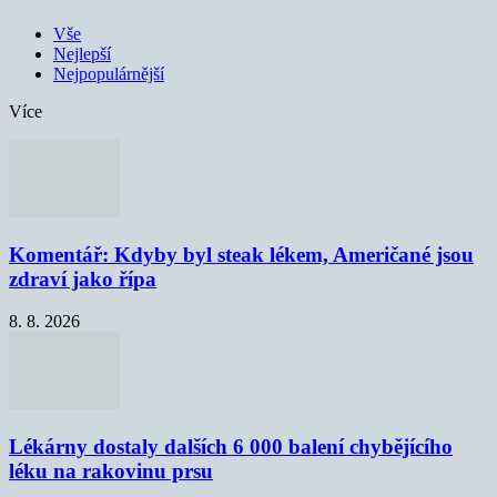
Vše
Nejlepší
Nejpopulárnější
Více
Komentář: Kdyby byl steak lékem, Američané jsou
zdraví jako řípa
8. 8. 2026
Lékárny dostaly dalších 6 000 balení chybějícího
léku na rakovinu prsu