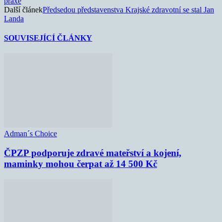
praxe
Další článek
Předsedou představenstva Krajské zdravotní se stal Jan
Landa
SOUVISEJÍCÍ ČLÁNKY
Adman´s Choice
ČPZP podporuje zdravé mateřství a kojení,
maminky mohou čerpat až 14 500 Kč