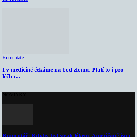
Komentáře
I v medicíně čekáme na bod zlomu. Platí to i pro
léčbu...
NOVINKY
Komentář: Kdyby byl steak lékem, Američané jsou