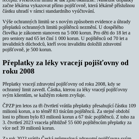
začne lékárna vykazovat přímo pojišťovně, která lékárně příslušnou
částku uhradí v rámci standardního vyúčtování.
Výše ochranných limitů se s novým způsobem evidence a úhrady
přeplatků ochranných limitů pojištěnců nezmění. U dospělého
člověka je zákonem stanoven na 5 000 korun. Pro děti do 18 let a
pro seniory nad 65 let činí 1 000 korun. U pojištěnců od 70 let a
invalidních důchodců, kteří svou invaliditu doložili zdravotní
pojišťovně, je 500 korun.
Přeplatky za léky vracejí pojišťovny od
roku 2008
Přeplatky vracejí zdravotní pojišťovny od roku 2008, kdy se
ochranný limit zavedl. Částka, kterou za léky vracejí pojišťovny
svým klientům, se každým rokem zvyšuje.
ČPZP jen letos za tři čtvrtletí vrátila přeplatky přesahující částku 109
milionů korun, a to téměř 83 tisícům pojištěnců. Za stejné období
loni to přitom bylo 83 milionů korun a 67 tisíc pojištěnců. Z toho za
3. čtvrtletí 2023 vracela přibližně 55 600 pojištěncům přeplatky za
více než 39 milionů korun.
Za rok 2023 vrátila Česká průmyslová zdravotní pojišťovna svým