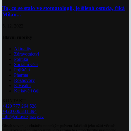
To, co se stalo ve stomatologii, je šílená ostuda, říká
Milan...
5. 12. 2022
Hlavní rubriky
Aktuality
Zdravotnictví
Politika
Sociální věci
Pojištění
Pharma
Rozhovory
E-Health
Ke kávě i čaji
KONTAKT
+420 777 264 528
+420 606 831 394
info@zdravezpravy.cz
Obsah serveru je chráněn autorským právem. Jakékoli jeho užití včetně
publikování nebo jiného šíření je zakázáno bez předchozího písemného