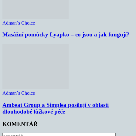
Adman´s Choice
Masážní pomůcky Lyapko – co jsou a jak fungují?
Adman´s Choice
Ambeat Group a Simplea posilují v oblasti
dlouhodobé lůžkové péče
KOMENTÁŘ