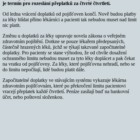
je termín pro rozeslání přeplatků za čtvrté čtvrtletí.
Od ledna vrácení doplatků od pojišťoven končí. Nově budou platby
za léky hlídat přímo lékárníci a pacienti tak nebudou muset nad limit
nic platit.
Změnu u doplatků za léky upravuje novela zákona o veřejném
zdravotním pojištění. Dotkne se pouze lékařem předepsaných,
částečně hrazených léků, jichž se týkají takzvané započitatelné
doplatky. Pro pacienty se stane výhodou, že od chvíle dosažení
ochranného limitu nebudou muset za tyto léky doplácet a pak čekat
na vratku od pojišťovny. Za léky, které pojišťovna nehradí, nebo se
do limitu nepočítají, lidé budou platit dále.
Započitatelné doplatky ve stávajícím systému vykazuje lékárna
zdravotním pojišťovnám, které po překročení limitu pacientovi
vracejí přeplatek každé čtvrtletí. Peníze zasílají buď na bankovní
účet, nebo poštovní složenkou.