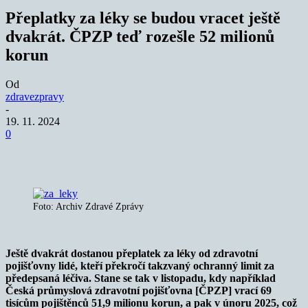
Přeplatky za léky se budou vracet ještě
dvakrát. ČPZP teď rozešle 52 milionů
korun
Od
zdravezpravy
-
19. 11. 2024
0
Foto: Archiv Zdravé Zprávy
Ještě dvakrát dostanou přeplatek za léky od zdravotní
pojišťovny lidé, kteří překročí takzvaný ochranný limit za
předepsaná léčiva. Stane se tak v listopadu, kdy například
Česká průmyslová zdravotní pojišťovna [ČPZP] vrací 69
tisícům pojištěnců 51,9 milionu korun, a pak v únoru 2025, což