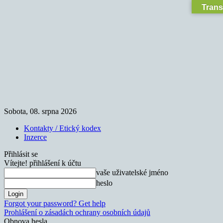
Trans
Sobota, 08. srpna 2026
Kontakty / Etický kodex
Inzerce
Přihlásit se
Vítejte! přihlášení k účtu
vaše uživatelské jméno
heslo
Forgot your password? Get help
Prohlášení o zásadách ochrany osobních údajů
Obnova hesla