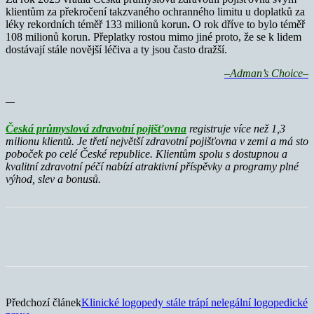
klientům za překročení takzvaného ochranného limitu u doplatků za
léky rekordních téměř 133 milionů korun
.
O rok dříve to bylo téměř
108 milionů korun. Přeplatky rostou mimo jiné proto, že se k lidem
dostávají stále novější léčiva a ty jsou často dražší.
–Adman’s Choice–
—
Česká průmyslová zdravotní pojišťovna
registruje více než 1,3
milionu klientů. Je třetí největší zdravotní pojišťovna v zemi a má sto
poboček po celé České republice. Klientům spolu s dostupnou a
kvalitní zdravotní péčí nabízí atraktivní příspěvky a programy plné
výhod, slev a bonusů.
Předchozí článek
Klinické logopedy stále trápí nelegální logopedické