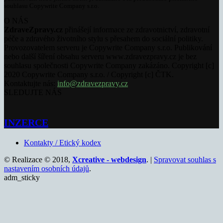
souhlasu Copywrite Company s.r.o.
O NÁS
ZdraveZpravy.cz
přinášejí informace ze zdravotnictví, zdravotní
péče a zdravého životního stylu s přesahem do sociální politiky.
Provozovatelem serveru je Copywrite Company s.r.o. Publikování
nebo další šíření obsahu serveru www.zdravezpravy.cz je bez
souhlasu společnosti Copywrite Company zakázáno. Copyright [c]
2020 Copywrite Company s.r.o. / Copyright [c] ČTK.
Kontaktujte nás:
info@zdravezpravy.cz
SLEDUJTE NÁS
INZERCE
Kontakty / Etický kodex
© Realizace © 2018,
Xcreative - webdesign
. |
Spravovat souhlas s
nastavením osobních údajů
.
adm_sticky