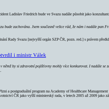
ident Ladislav Friedrich bude ve Svazu nadále působit jako konzultant
vazu bude zachována. Jsem současně velice rád, že nám i nadále pan 
 jednání Rady Svazu [nejvyšší orgán SZP ČR, pozn. red.] s právem před
tvrdil i ministr Válek
 v němž by si zdravotní pojišťovny mohly více konkurovat. I nadále se za
.
 Plzni a postgraduální program na Academy of Healthcare Management 
tnictví ČR jako vyšší ministerský rada, v letech 2005 až 2009 jako zás