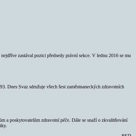
ejdříve zastával pozici předsedy právní sekce. V lednu 2016 se mu
1993. Dnes Svaz sdružuje všech šest zaměstnaneckých zdravotních
zům a poskytovatelům zdravotní péče. Dále se snaží o zkvalitňování
iky.
–RED–