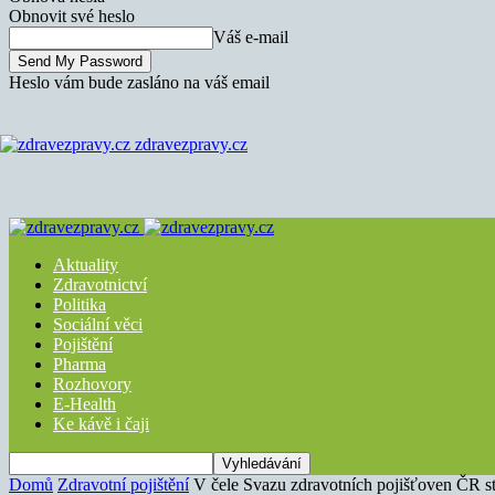
Obnovit své heslo
Váš e-mail
Heslo vám bude zasláno na váš email
zdravezpravy.cz
Aktuality
Zdravotnictví
Politika
Sociální věci
Pojištění
Pharma
Rozhovory
E-Health
Ke kávě i čaji
Domů
Zdravotní pojištění
V čele Svazu zdravotních pojišťoven ČR st