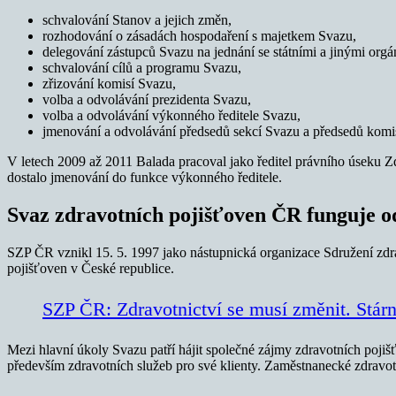
schvalování Stanov a jejich změn,
rozhodování o zásadách hospodaření s majetkem Svazu,
delegování zástupců Svazu na jednání se státními a jinými orgá
schvalování cílů a programu Svazu,
zřizování komisí Svazu,
volba a odvolávání prezidenta Svazu,
volba a odvolávání výkonného ředitele Svazu,
jmenování a odvolávání předsedů sekcí Svazu a předsedů komi
V letech 2009 až 2011 Balada pracoval jako ředitel právního úseku
dostalo jmenování do funkce výkonného ředitele.
Svaz zdravotních pojišťoven ČR funguje o
SZP ČR vznikl 15. 5. 1997 jako nástupnická organizace Sdružení zdr
pojišťoven v České republice.
SZP ČR: Zdravotnictví se musí změnit. Stár
Mezi hlavní úkoly Svazu patří hájit společné zájmy zdravotních pojiš
především zdravotních služeb pro své klienty. Zaměstnanecké zdravotn