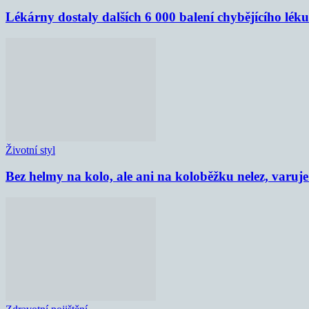
Lékárny dostaly dalších 6 000 balení chybějícího lék
Životní styl
Bez helmy na kolo, ale ani na koloběžku nelez, varu