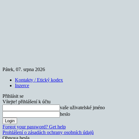
Pátek, 07. srpna 2026
Kontakty / Etický kodex
Inzerce
Přihlásit se
Vítejte! přihlášení k účtu
vaše uživatelské jméno
heslo
Forgot your password? Get help
Prohlášení o zásadách ochrany osobních údajů
Obnova hesla