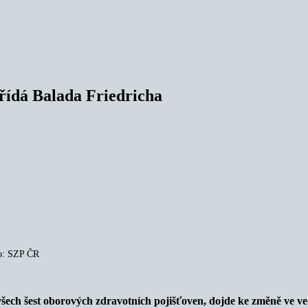
řídá Balada Friedricha
to: SZP ČR
ch šest oborových zdravotních pojišťoven, dojde ke změně ve vede