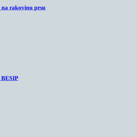
u na rakovinu prsu
je BESIP