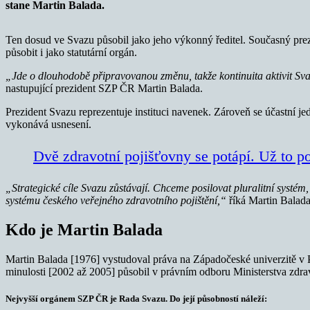
stane Martin Balada.
Ten dosud ve Svazu působil jako jeho výkonný ředitel. Současný prez
působit i jako statutární orgán.
„Jde o dlouhodobě připravovanou změnu, takže kontinuita aktivit S
nastupující prezident SZP ČR Martin Balada.
Prezident Svazu reprezentuje instituci navenek. Zároveň se účastní
vykonává usnesení.
Dvě zdravotní pojišťovny se potápí. Už to po
„Strategické cíle Svazu zůstávají. Chceme posilovat pluralitní systém,
systému českého veřejného zdravotního pojištění,“
říká Martin Balada
Kdo je Martin Balada
Martin Balada [1976] vystudoval práva na Západočeské univerzitě v
minulosti [2002 až 2005] působil v právním odboru Ministerstva zdravo
Nejvyšší orgánem SZP ČR je Rada Svazu. Do její působností náleží: