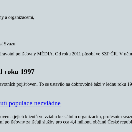
ny a organizacemi,
sí Svazu.
 Zdravotní pojišťovny MÉDIA. Od roku 2011 působí ve SZP ČR. V něm n
d roku 1997
avotních pojišťoven. To se ustavilo na dobrovolné bázi v lednu roku 
nutí populace nezvládne
ťoven a jejich klientů ve vztahu ke státním organizacím, profesním sva
í pojišťovny zajišťují služby pro cca 4,4 milionu občanů České republ