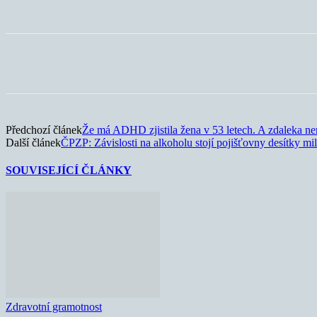
Sdílet
Předchozí článek
Že má ADHD zjistila žena v 53 letech. A zdaleka ne
Další článek
ČPZP: Závislosti na alkoholu stojí pojišťovny desítky mili
SOUVISEJÍCÍ ČLÁNKY
Zdravotní gramotnost