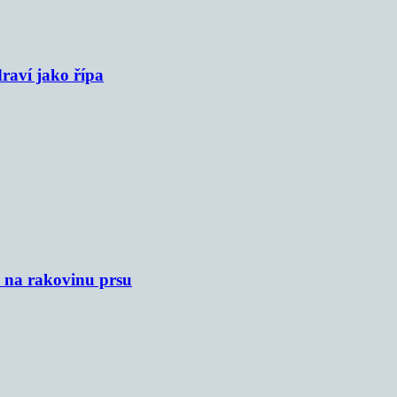
raví jako řípa
u na rakovinu prsu