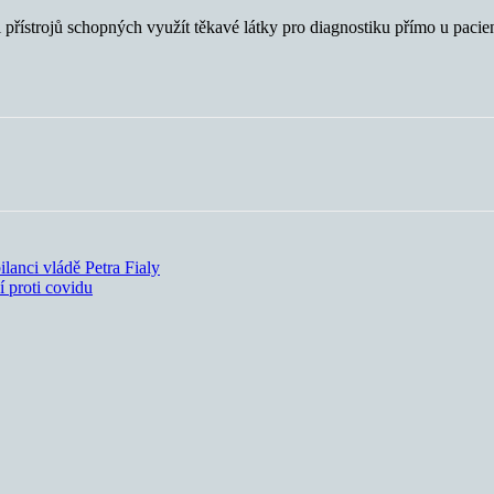
 přístrojů schopných využít těkavé látky pro diagnostiku přímo u pacien
lanci vládě Petra Fialy
í proti covidu