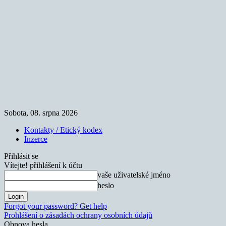
Sobota, 08. srpna 2026
Kontakty / Etický kodex
Inzerce
Přihlásit se
Vítejte! přihlášení k účtu
vaše uživatelské jméno
heslo
Forgot your password? Get help
Prohlášení o zásadách ochrany osobních údajů
Obnova hesla