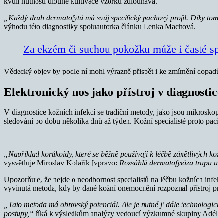
kvůli nutnosti dlouhé kultivace vzorku zdlouhavá.
„Každý druh dermatofytů má svůj specifický pachový profil. Díky tom
výhodu této diagnostiky spoluautorka článku Lenka Machová.
Za ekzém či suchou pokožku může i časté s
Vědecký objev by podle ní mohl výrazně přispět i ke zmírnění dopadů 
Elektronický nos jako přístroj v diagnostic
V diagnostice kožních infekcí se tradiční metody, jako jsou mikrosko
sledování po dobu několika dnů až týden. Kožní specialisté proto paci
„Například kortikoidy, které se běžně používají k léčbě zánětlivých k
vysvětluje Miroslav Kolařík [vpravo:
Rozsáhlá dermatofytóza trupu u
Upozorňuje, že nejde o neodbornost specialistů na léčbu kožních infe
vyvinutá metoda, kdy by dané kožní onemocnění rozpoznal přístroj pr
„Tato metoda má obrovský potenciál. Ale je nutné ji dále technologicky
postupy,“
říká k výsledkům analýzy vedoucí výzkumné skupiny Adél