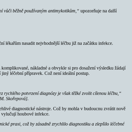
ntní vůči běžně používaným antimykotikům,“
upozorňuje na další
žní lékařům nasadit nejvhodnější léčbu již na začátku infekce
.
iž komplikované, nákladné a obvykle si pro dosažení výsledku žádají
jiný léčební přípravek. Což není ideální postup.
 rychlého potvrzení diagnózy je však těžké zvolit cílenou léčbu,“
 M. Skořepová].
lehlivé diagnostické nástroje. Což by mohla v budoucnu zvrátit nově
 vylučují houbové infekce.
nické praxi, což by zásadně zrychlilo diagnostiku a zlepšilo léčebné