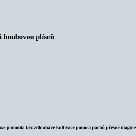
há houbovou plíseň
axe pomohla bez zdlouhavé kultivace pomocí pachů přesně diagnost