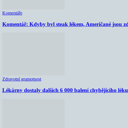
Komentáře
Komentář: Kdyby byl steak lékem, Američané jsou zd
Zdravotní gramotnost
Lékárny dostaly dalších 6 000 balení chybějícího lék