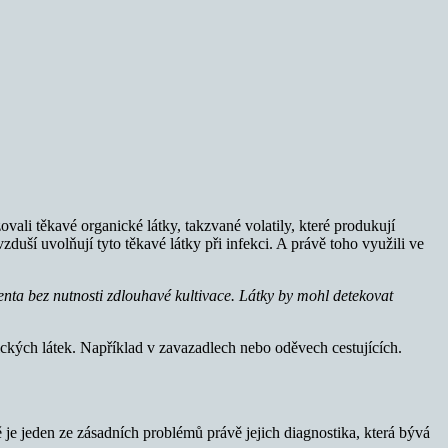
li těkavé organické látky, takzvané volatily, které produkují
duší uvolňují tyto těkavé látky při infekci. A právě toho využili ve
enta bez nutnosti zdlouhavé kultivace. Látky by mohl detekovat
ických látek. Například v zavazadlech nebo oděvech cestujících.
ě je jeden ze zásadních problémů právě jejich diagnostika, která bývá