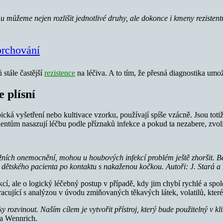
u můžeme nejen rozlišit jednotlivé druhy, ale dokonce i kmeny reziste
prchování
stále častější
rezistence
na léčiva. A to tím, že přesná diagnostika umo
e plísní
pická vyšetření nebo kultivace vzorku, používají spíše vzácně. Jsou tot
entům nasazují léčbu podle příznaků infekce a pokud ta nezabere, zvolí 
ožních onemocnění, mohou u houbových infekcí problém ještě zhoršit. Bez
 dětského pacienta po kontaktu s nakaženou kočkou. Autoři: J. Stará a
kcí, ale o logický léčebný postup v případě, kdy jim chybí rychlé a spo
acující s analýzou v úvodu zmiňovaných těkavých látek, volatilů, které
 rozvinout. Naším cílem je vytvořit přístroj, který bude použitelný v kli
a Wennrich.