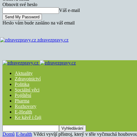
Obnovit své heslo
Váš e-mail
Heslo vám bude zasláno na váš email
zdravezpravy.cz
Aktuality
Zdravotnictví
Politika
Sociální věci
Pojištění
Pharma
Rozhovory
E-Health
Ke kávě i čaji
Domů
E-health
Vědci vyvíjí přístroj, který v těle vyčmuchá houbovou