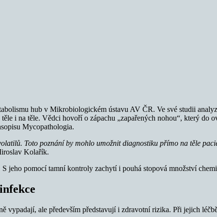
abolismu hub v Mikrobiologickém ústavu AV ČR. Ve své studii analyzova
těle i na těle. Vědci hovoří o zápachu „zapařených nohou“, který do ovz
asopisu Mycopathologia.
 volatilů. Toto poznání by mohlo umožnit diagnostiku přímo na těle paci
iroslav Kolařík.
l. S jeho pomocí tamní kontroly zachytí i pouhá stopová množství chem
infekce
vypadají, ale především představují i zdravotní rizika. Při jejich léčb