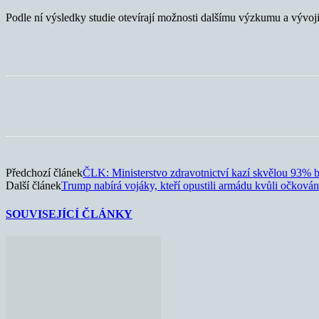
Podle ní výsledky studie otevírají možnosti dalšímu výzkumu a vývoji
Sdílet
Předchozí článek
ČLK: Ministerstvo zdravotnictví kazí skvělou 93% bi
Další článek
Trump nabírá vojáky, kteří opustili armádu kvůli očkován
SOUVISEJÍCÍ ČLÁNKY