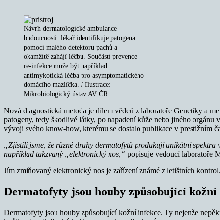
Návrh dermatologické ambulance
budoucnosti: lékař identifikuje patogena
pomocí malého detektoru pachů a
okamžitě zahájí léčbu. Součástí prevence
re-infekce může být například
antimykotická léčba pro asymptomatického
domácího mazlíčka. / Ilustrace:
Mikrobiologický ústav AV ČR.
Nová diagnostická metoda je dílem vědců z laboratoře Genetiky a met
patogeny, tedy škodlivé látky, po napadení kůže nebo jiného orgánu v 
vývoji svého know-how, kterému se dostalo publikace v prestižním č
„Zjistili jsme, že různé druhy dermatofytů produkují unikátní spektra
například takzvaný „elektronický nos,“
popisuje vedoucí laboratoře M
Jím zmiňovaný elektronický nos je zařízení známé z letištních kontro
Dermatofyty jsou houby způsobující kožní 
Dermatofyty jsou houby způsobující kožní infekce. Ty nejenže nepěkně 