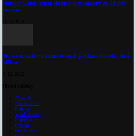
Ministr Válek ocenil domov pro seniory za 70 000
měsíčně
10. 3. 2023
To, co se stalo ve stomatologii, je šílená ostuda, říká
Milan...
5. 12. 2022
Hlavní rubriky
Aktuality
Zdravotnictví
Politika
Sociální věci
Pojištění
Pharma
Rozhovory