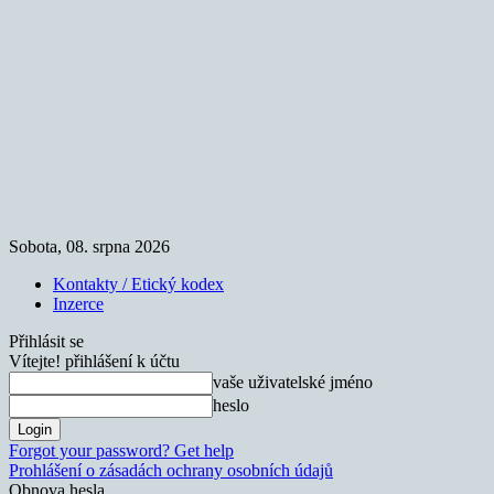
Sobota, 08. srpna 2026
Kontakty / Etický kodex
Inzerce
Přihlásit se
Vítejte! přihlášení k účtu
vaše uživatelské jméno
heslo
Forgot your password? Get help
Prohlášení o zásadách ochrany osobních údajů
Obnova hesla