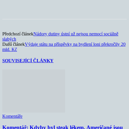
Předchozí článek
Nádory dutiny ústní už nejsou nemocí sociálně
slabých
Další článek
Výdaje státu na příspěvky na bydlení loni překročily 20
mld. Kč
SOUVISEJÍCÍ ČLÁNKY
Komentáře
Komentář: Kdyby byl steak lékem, Američané jsou