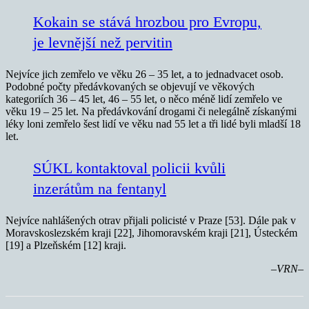
Kokain se stává hrozbou pro Evropu,
je levnější než pervitin
Nejvíce jich zemřelo ve věku 26 – 35 let, a to jednadvacet osob.
Podobné počty předávkovaných se objevují ve věkových
kategoriích 36 – 45 let, 46 – 55 let, o něco méně lidí zemřelo ve
věku 19 – 25 let. Na předávkování drogami či nelegálně získanými
léky loni zemřelo šest lidí ve věku nad 55 let a tři lidé byli mladší 18
let.
SÚKL kontaktoval policii kvůli
inzerátům na fentanyl
Nejvíce nahlášených otrav přijali policisté v Praze [53]. Dále pak v
Moravskoslezském kraji [22], Jihomoravském kraji [21], Ústeckém
[19] a Plzeňském [12] kraji.
–VRN–