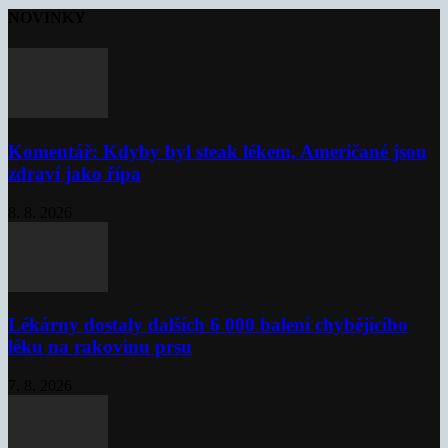
NOVINKY
Komentář: Kdyby byl steak lékem, Američané jsou
zdraví jako řípa
8. 8. 2026
Lékárny dostaly dalších 6 000 balení chybějícího
léku na rakovinu prsu
7. 8. 2026