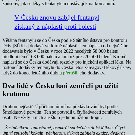
způsoby, jak se léky s fentanylem dostávají k narkomanům.
V Česku znovu zabíjel fentanyl
získaný z náplasti proti bolesti
Většina fentanylu se do Česka podle Státního ústavu pro kontrolu
léčiv [SÚKL] dodává ve formě náplastí. Jen náplastí od největšího
dodavatele bylo v Česku v roce 2022 necelých 58 000 balení,
předloni téměř 63 000 balení a loni už přes 70 500 balení. Kromě
náplastí se do Česka dodávají roztoky pro injekční aplikaci léku. Na
rostoucí dodávky fentanylu do Česka letos zareagoval lékový ústav,
když do konce letošního dubna
přerušil
jeho dodávky.
Dva lidé v Česku loni zemřeli po užití
kratomu
Druhou nejčastější příčinou úmrtí na předávkování byl podle
Šmoldasové pervitin. Ten se potvrdil u čtyřiadvaceti zemřelých
osob. Ne vždy u nich ale šlo o jedinou užitou drogu.
„Šestnáctkrát samostatně, osmkrát společně s další látkou. Čtyři
úmrtí způsobil kokain, pět heroin, třikrát zabíjela extáze, dvakrát