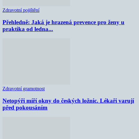
Zdravotní pojištění
Přehledně: Jaká je hrazená prevence pro ženy u
praktika od ledna...
Zdravotní gramotnost
Netopýři míří okny do českých ložnic. Lékaři varují
před pokousáním