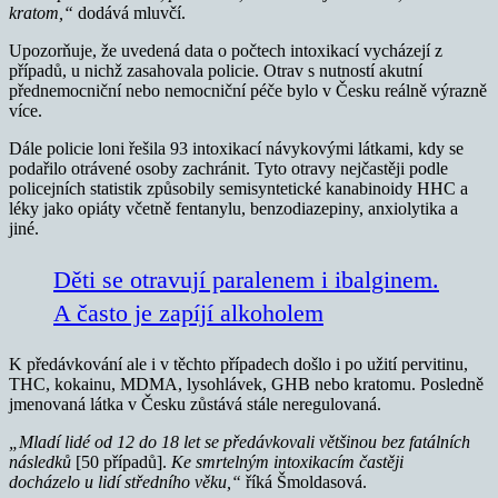
kratom,“
dodává mluvčí.
Upozorňuje, že uvedená data o počtech intoxikací vycházejí z
případů, u nichž zasahovala policie. Otrav s nutností akutní
přednemocniční nebo nemocniční péče bylo v Česku reálně výrazně
více.
Dále policie loni řešila 93 intoxikací návykovými látkami, kdy se
podařilo otrávené osoby zachránit. Tyto otravy nejčastěji podle
policejních statistik způsobily semisyntetické kanabinoidy HHC a
léky jako opiáty včetně fentanylu, benzodiazepiny, anxiolytika a
jiné.
Děti se otravují paralenem i ibalginem.
A často je zapíjí alkoholem
K předávkování ale i v těchto případech došlo i po užití pervitinu,
THC, kokainu, MDMA, lysohlávek, GHB nebo kratomu. Posledně
jmenovaná látka v Česku zůstává stále neregulovaná.
„Mladí lidé od 12 do 18 let se předávkovali většinou bez fatálních
následků
[50 případů].
Ke smrtelným intoxikacím častěji
docházelo u lidí středního věku,“
říká Šmoldasová.