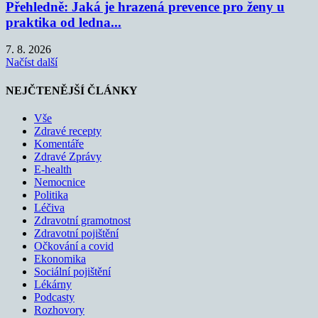
Přehledně: Jaká je hrazená prevence pro ženy u
praktika od ledna...
7. 8. 2026
Načíst další
NEJČTENĚJŠÍ ČLÁNKY
Vše
Zdravé recepty
Komentáře
Zdravé Zprávy
E-health
Nemocnice
Politika
Léčiva
Zdravotní gramotnost
Zdravotní pojištění
Očkování a covid
Ekonomika
Sociální pojištění
Lékárny
Podcasty
Rozhovory