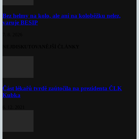
Bez helmy na kolo, ale ani na koloběžku nelez,
varuje BESIP
7. 8. 2026
NEJDISKUTOVANĚJŠÍ ČLÁNKY
Část lékařů tvrdě zaútočila na prezidenta ČLK
Kubka
6. 12. 2021