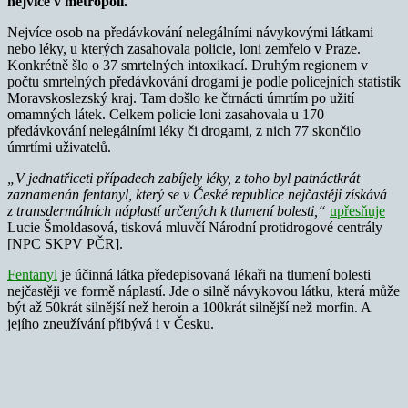
nejvíce v metropoli.
Nejvíce osob na předávkování nelegálními návykovými látkami
nebo léky, u kterých zasahovala policie, loni zemřelo v Praze.
Konkrétně šlo o 37 smrtelných intoxikací. Druhým regionem v
počtu smrtelných předávkování drogami je podle policejních statistik
Moravskoslezský kraj. Tam došlo ke čtrnácti úmrtím po užití
omamných látek. Celkem policie loni zasahovala u 170
předávkování nelegálními léky či drogami, z nich 77 skončilo
úmrtími uživatelů.
„V jednatřiceti případech zabíjely léky, z toho byl patnáctkrát
zaznamenán fentanyl, který se v České republice nejčastěji získává
z transdermálních náplastí určených k tlumení bolesti,“
upřesňuje
Lucie Šmoldasová, tisková mluvčí Národní protidrogové centrály
[NPC SKPV PČR].
Fentanyl
je účinná látka předepisovaná lékaři na tlumení bolesti
nejčastěji ve formě náplastí. Jde o silně návykovou látku, která může
být až 50krát silnější než heroin a 100krát silnější než morfin. A
jejího zneužívání přibývá i v Česku.