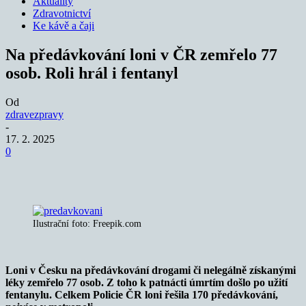
Aktuality
Zdravotnictví
Ke kávě a čaji
Na předávkování loni v ČR zemřelo 77
osob. Roli hrál i fentanyl
Od
zdravezpravy
-
17. 2. 2025
0
Ilustrační foto: Freepik.com
Loni v Česku na předávkování drogami či nelegálně získanými
léky zemřelo 77 osob. Z toho k patnácti úmrtím došlo po užití
fentanylu. Celkem Policie ČR loni řešila 170 předávkování,