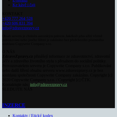
E-Health
Ke kávě i čaji
KONTAKT
+420 777 264 528
+420 606 831 394
info@zdravezpravy.cz
Obsah serveru je chráněn autorským právem. Jakékoli jeho užití včetně
publikování nebo jiného šíření je zakázáno bez předchozího písemného
souhlasu Copywrite Company s.r.o.
O NÁS
ZdraveZpravy.cz
přinášejí informace ze zdravotnictví, zdravotní
péče a zdravého životního stylu s přesahem do sociální politiky.
Provozovatelem serveru je Copywrite Company s.r.o. Publikování
nebo další šíření obsahu serveru www.zdravezpravy.cz je bez
souhlasu společnosti Copywrite Company zakázáno. Copyright [c]
2020 Copywrite Company s.r.o. / Copyright [c] ČTK.
Kontaktujte nás:
info@zdravezpravy.cz
SLEDUJTE NÁS
INZERCE
Kontakty / Etický kodex