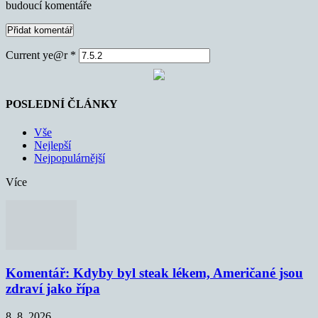
budoucí komentáře
Current ye@r
*
POSLEDNÍ ČLÁNKY
Vše
Nejlepší
Nejpopulárnější
Více
Komentář: Kdyby byl steak lékem, Američané jsou
zdraví jako řípa
8. 8. 2026