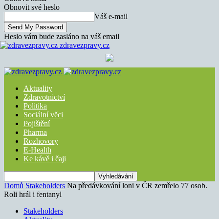
Obnovit své heslo
Váš e-mail
Heslo vám bude zasláno na váš email
zdravezpravy.cz
Aktuality
Zdravotnictví
Politika
Sociální věci
Pojištění
Pharma
Rozhovory
E-Health
Ke kávě i čaji
Domů
Stakeholders
Na předávkování loni v ČR zemřelo 77 osob.
Roli hrál i fentanyl
Stakeholders