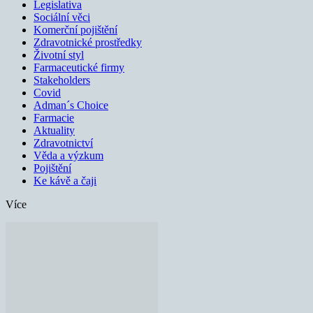
Legislativa
Sociální věci
Komerční pojištění
Zdravotnické prostředky
Životní styl
Farmaceutické firmy
Stakeholders
Covid
Adman´s Choice
Farmacie
Aktuality
Zdravotnictví
Věda a výzkum
Pojištění
Ke kávě a čaji
Více