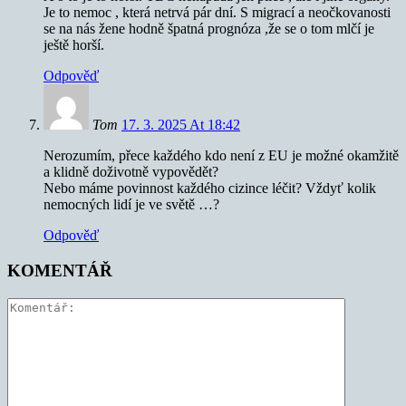
Je to nemoc , která netrvá pár dní. S migrací a neočkovanosti
se na nás žene hodně špatná prognóza ,že se o tom mlčí je
ještě horší.
Odpověď
Tom
17. 3. 2025 At 18:42
Nerozumím, přece každého kdo není z EU je možné okamžitě
a klidně doživotně vypovědět?
Nebo máme povinnost každého cizince léčit? Vždyť kolik
nemocných lidí je ve světě …?
Odpověď
KOMENTÁŘ