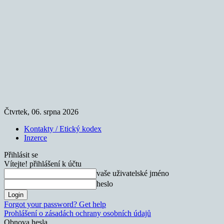
Čtvrtek, 06. srpna 2026
Kontakty / Etický kodex
Inzerce
Přihlásit se
Vítejte! přihlášení k účtu
vaše uživatelské jméno
heslo
Forgot your password? Get help
Prohlášení o zásadách ochrany osobních údajů
Obnova hesla