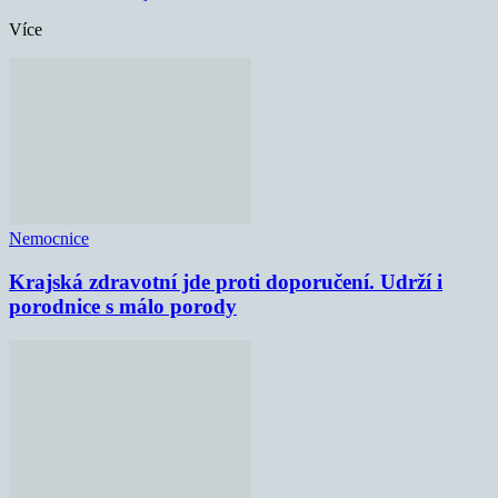
Více
Nemocnice
Krajská zdravotní jde proti doporučení. Udrží i
porodnice s málo porody