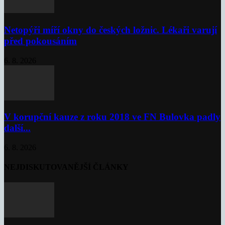
Netopýři míří okny do českých ložnic. Lékaři varují
před pokousáním
6. 8. 2026
V korupční kauze z roku 2018 ve FN Bulovka padly
další...
6. 8. 2026
NEJDISKUTOVANĚJŠÍ ČLÁNKY