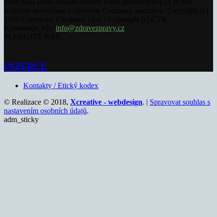
nebo další šíření obsahu serveru www.zdravezpravy.cz je bez
souhlasu společnosti Copywrite Company zakázáno. Copyright [c]
2020 Copywrite Company s.r.o. / Copyright [c] ČTK.
Kontaktujte nás:
info@zdravezpravy.cz
SLEDUJTE NÁS
INZERCE
Kontakty / Etický kodex
© Realizace © 2018,
Xcreative - webdesign
. |
Spravovat souhlas s
nastavením osobních údajů
.
adm_sticky