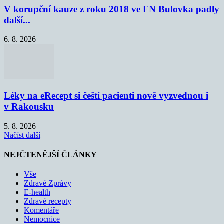
V korupční kauze z roku 2018 ve FN Bulovka padly
další...
6. 8. 2026
Léky na eRecept si čeští pacienti nově vyzvednou i
v Rakousku
5. 8. 2026
Načíst další
NEJČTENĚJŠÍ ČLÁNKY
Vše
Zdravé Zprávy
E-health
Zdravé recepty
Komentáře
Nemocnice