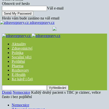
Obnovit své heslo
Váš e-mail
Heslo vám bude zasláno na váš email
zdravezpravy.cz
Aktuality
Zdravotnictví
Politika
Sociální věci
Pojištění
Pharma
Rozhovory
E-Health
Ke kávě i čaji
Domů
Nemocnice
Každý druhý pacient s TBC je cizinec, velice
často i bez pojištění
Nemocnice