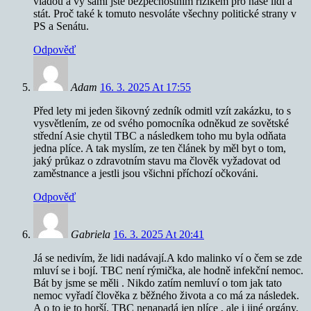
vládou a vy sami jste bezpečnostním rizikem pro naše lidi a
stát. Proč také k tomuto nesvoláte všechny politické strany v
PS a Senátu.
Odpověď
Adam
16. 3. 2025 At 17:55
Před lety mi jeden šikovný zedník odmitl vzít zakázku, to s
vysvětlením, ze od svého pomocníka odněkud ze sovětské
střední Asie chytil TBC a následkem toho mu byla odňata
jedna plíce. A tak myslím, ze ten článek by měl byt o tom,
jaký průkaz o zdravotním stavu ma člověk vyžadovat od
zaměstnance a jestli jsou všichni příchozí očkováni.
Odpověď
Gabriela
16. 3. 2025 At 20:41
Já se nedivím, že lidi nadávají.A kdo malinko ví o čem se zde
mluví se i bojí. TBC není rýmička, ale hodně infekční nemoc.
Bát by jsme se měli . Nikdo zatím nemluví o tom jak tato
nemoc vyřadí člověka z běžného života a co má za následek.
A o to je to horší. TBC nenapadá jen plíce , ale i jiné orgány.