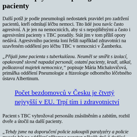
pacienty
Další potíž je podle pneumologů nedostatek pravidel pro zadržení
pacientů, kteří odmítají léčbu nemoci. Tito lidé jsou navíc často
agresivní. A je jen na nemocnicích, aby si s nepojištěnými a často i
agresivními pacienty s TBC poradily. Stát jim v tom příliš opory
nedává. Agresivního pacienta loni řešili například zdravotníci na
uzavřeném oddělení pro léčbu TBC v nemocnici v Žamberku.
„Přijali jsme pacienta s tuberkulózou. Neuměl se smířit s izolací,
opakovaně slovně napadal personál, ostatní pacienty, kradl, utíkal,
poškozoval majetek nemocnice,“
popisuje Mária Michalovičová,
primářka oddělení Pneumologie a ftizeologie odborného léčebného
ústavu Albertinum.
Počet bezdomovců v Česku je čtvrtý
nejvyšší v EU. Trpí tím i zdravotnictví
Pacient s TBC vyhrožoval personálu znásilněním a zabitím, rozbil
dveře a útočil na další pacienty.
„Tehdy jsme na doporučení policie zakoupili paralyzéry a policie