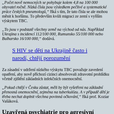
„Počet nově nemocných se pohybuje kolem 4,8 na 100 000
obyvatel ročně. Nízká čísla jsou výsledkem pečlivé a systematické
práce
českých pneumologů,“
říká s tím, že tato čísla se ale mohou
měnit k horšímu. To především kvůli migraci ze zemí s vyšším
výskytem TBC.
„To jsou v podstatě všechny země na východ od nás. Například
Ukrajina s incidencí 112/100 000, Rumunsko 55/100 000 nebo
Bulharsko 16/100 000,“
dodává.
S HIV se děti na Ukrajině často i
narodí, chtějí porozumění
Za zásadní v udržení nízkého výskytu TBC považuje zavedení
opatření, aby nově příchozí cizinci absolvovali zdravotní prohlídku
včetně zjištění základních infekčních onemocnění.
„Pokud chtějí v Česku zůstat, měli by být vyšetřeni na základní
přenosná onemocnění, zejména na tuberkulózu. A v případě dětí je
třeba nechat doplnit všechna povinná očkování,“
říká prof. Koziar
Vašáková.
Uzavřená psychiatrie pro agresivní