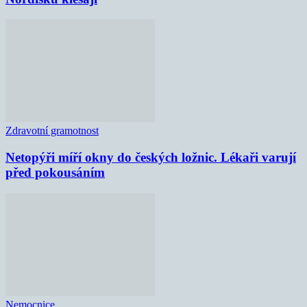
Zdravotní gramotnost
Netopýři míří okny do českých ložnic. Lékaři varují
před pokousáním
Nemocnice