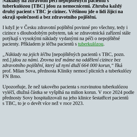
Náklady na zdravotní péči nepojištěných pacientů s
tuberkulózou [TBC] jdou za nemocnicemi. Zhruba každý
druhý pacient s TBC je cizinec. Většinou jde o lidi žijící na
okraji společnosti a bez zdravotního pojištění.
I když je v Česku zdravotní pojištění povinné pro všechny, tedy i
cizince s dlouhodobým pobytem, tak se zdravotnická zařízení stále
potýkají s vysokými náklady vydanými na péči o nepojištěné
pacienty. Příkladem je léčba pacientů s
tuberkulózou
.
„Náklady na jejich léčbu
[nepojištěných pacientů s TBC, pozn.
red.]
jdou za námi. Zrovna teď máme na oddělení cizince bez
zdravotního pojištění, který už nyní dluží 664 000 korun,“
říká
prof. Milan Sova, přednosta Kliniky nemocí plicních a tuberkulózy
FN Brno.
Upozorňuje, že než takového pacienta s rozvinutou tuberkulózou
vyléčí, dlužná částka se vyšplhá na milion korun. V roce 2024 podle
přednosty Sovy hospitalizovali na jeho klinice šestatřicet pacientů
s TBC, to je o devět více než v roce 2023.