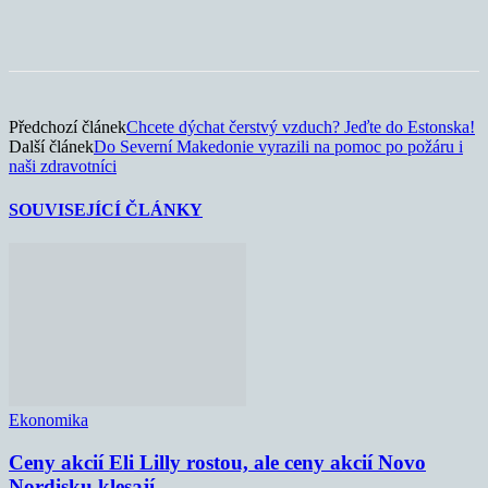
Předchozí článek
Chcete dýchat čerstvý vzduch? Jeďte do Estonska!
Další článek
Do Severní Makedonie vyrazili na pomoc po požáru i
naši zdravotníci
SOUVISEJÍCÍ ČLÁNKY
Ekonomika
Ceny akcií Eli Lilly rostou, ale ceny akcií Novo
Nordisku klesají