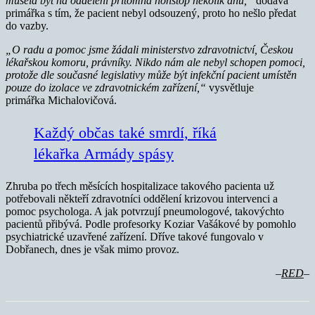
musela být na oddělení přítomna nonstop několik dnů,“
dodává
primářka s tím, že pacient nebyl odsouzený, proto ho nešlo předat
do vazby.
„O radu a pomoc jsme žádali m
inisterstvo zdravotnictví
, Českou
lékařskou komoru, právníky. Nikdo nám ale nebyl schopen pomoci,
protože
dle současné legislativy může být infekční pacient umístěn
pouze do izolace ve zdravotnickém zařízení,“
vysvětluje
primářka Michalovičová.
Každý občas také smrdí, říká
lékařka Armády spásy
Zhruba po třech měsících hospitalizace takového pacienta už
potřebovali někteří zdravotníci oddělení krizovou intervenci a
pomoc psychologa. A jak potvrzují pneumologové, takovýchto
pacientů přibývá. Podle profesorky Koziar Vašákové by pomohlo
psychiatrické uzavřené zařízení. Dříve takové fungovalo v
Dobřanech, dnes je však mimo provoz.
–
RED
–