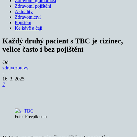
Zdravotní gramotnost
Zdravotní pojištění
Aktuality
Zdravotnictví
Pojištění
Ke kávě a čaji
Každý druhý pacient s TBC je cizinec,
velice často i bez pojištění
Od
zdravezpravy
-
16. 3. 2025
7
Foto: Freepik.com