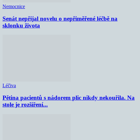
Nemocnice
Senát nepřijal novelu o nepřiměřené léčbě na
sklonku života
Léčiva
Pětina pacientů s nádorem plic nikdy nekouřila. Na
stole je rozšíření...