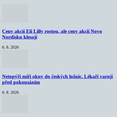
Ceny akcií Eli Lilly rostou, ale ceny akcií Novo
Nordisku klesají
6. 8. 2026
Netopýři míří okny do českých ložnic. Lékaři varují
před pokousáním
6. 8. 2026