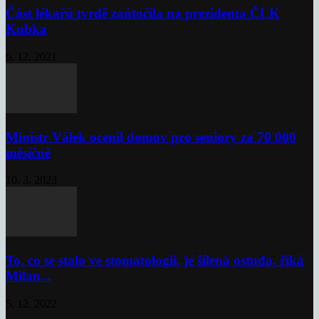
Část lékařů tvrdě zaútočila na prezidenta ČLK
Kubka
6. 12. 2021
Ministr Válek ocenil domov pro seniory za 70 000
měsíčně
10. 3. 2023
To, co se stalo ve stomatologii, je šílená ostuda, říká
Milan...
5. 12. 2022