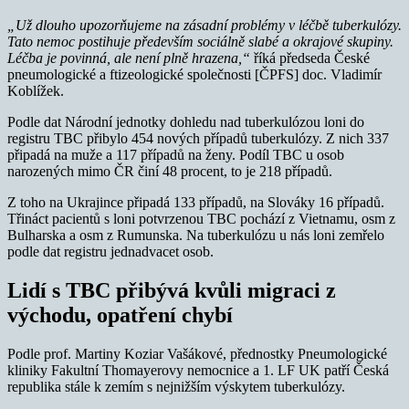
„Už dlouho upozorňujeme na zásadní problémy v léčbě tuberkulózy.
Tato nemoc postihuje především sociálně slabé a okrajové skupiny.
Léčba je povinná, ale není plně hrazena,“
říká předseda České
pneumologické a ftizeologické společnosti [ČPFS] doc. Vladimír
Koblížek.
Podle dat Národní jednotky dohledu nad tuberkulózou loni do
registru TBC přibylo 454 nových případů tuberkulózy. Z nich 337
připadá na muže a 117 případů na ženy. Podíl TBC u osob
narozených mimo ČR činí 48 procent, to je 218 případů.
Z toho na Ukrajince připadá 133 případů, na Slováky 16 případů.
Třináct pacientů s loni potvrzenou TBC pochází z Vietnamu, osm z
Bulharska a osm z Rumunska. Na tuberkulózu u nás loni zemřelo
podle dat registru jednadvacet osob.
Lidí s TBC přibývá kvůli migraci z
východu, opatření chybí
Podle prof. Martiny Koziar Vašákové, přednostky Pneumologické
kliniky Fakultní Thomayerovy nemocnice a 1. LF UK patří Česká
republika stále k zemím s nejnižším výskytem tuberkulózy.