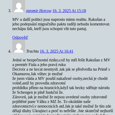
jaromir Hercog
16. 3. 2025 At 15:18
MV a další politici jsou naprosto mimo realitu. Rakušan a
jeho podepsání migračního paktu raději nebudu komentovat.
nechápu lidi, kteří jsou schopni vlit tuto partaj.
Odpověď
Trachta
16. 3. 2025 At 16:41
Jedná se bezpečnostní riziko,což by měl řešit Rakušan z MV
a premiér Fiala a jeho pravá ruku
Decroix a ne kecat nesmysli ,tak jak se předvedla na Primě s
Okamurou.Jak vůbec je možné
že jsem vláda a MV pouští nakažené osoby,nechá je chodit
volně,aniž by provedla zdravotní
prohlídku přímo na hranicích,když tak hezky sděluje národu
že Schengen je plně funkční že.
Zároveń, jak je možné že nejsou uvedené osoby zdravotně
pojištěné pane Válku z MZ že. To okrádáte naše
zdravotnictví,v nemocnicích atd.Jak je také možné že tím zde
dělají dluhy Ukrajinci a proč to neřešíte .Jste skutečně nejhorší