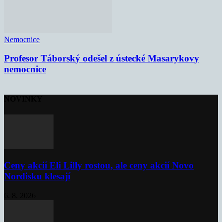
Nemocnice
Profesor Táborský odešel z ústecké Masarykovy
nemocnice
NOVINKY
Ceny akcií Eli Lilly rostou, ale ceny akcií Novo
Nordisku klesají
6. 8. 2026