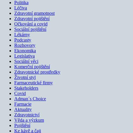
Politika
Léčiva
Zdravotní gramotnost
Zdravotní pojištění
Očkování a covid
Sociální pojištění
Lékárny
Podcasty
Rozhovory
Ekonomika
Legislativa
Sociální věci
Komerční pojištění
Zdravotnické prostředky
Životní styl
Farmaceutické firmy
Stakeholders
Covid
Adman´s Choice
Farmacie
Aktuality
Zdravotnictví
Věda a výzkum
Pojištění
Ke kávě a čaji