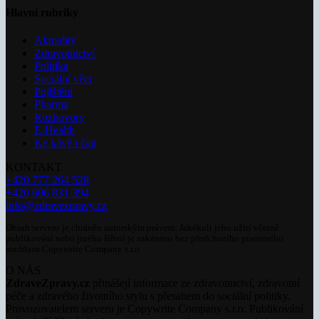
Hlavní rubriky
Aktuality
Zdravotnictví
Politika
Sociální věci
Pojištění
Pharma
Rozhovory
E-Health
Ke kávě i čaji
KONTAKT
+420 777 264 528
+420 606 831 394
info@zdravezpravy.cz
Obsah serveru je chráněn autorským právem. Jakékoli jeho užití včetně
publikování nebo jiného šíření je zakázáno bez předchozího písemného
souhlasu Copywrite Company s.r.o.
O NÁS
ZdraveZpravy.cz
přinášejí informace ze zdravotnictví, zdravotní
péče a zdravého životního stylu s přesahem do sociální politiky.
Provozovatelem serveru je Copywrite Company s.r.o. Publikování