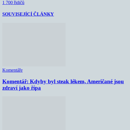
1 700 řidičů
SOUVISEJÍCÍ ČLÁNKY
Komentáře
Komentář: Kdyby byl steak lékem, Američané jsou
zdraví jako řípa