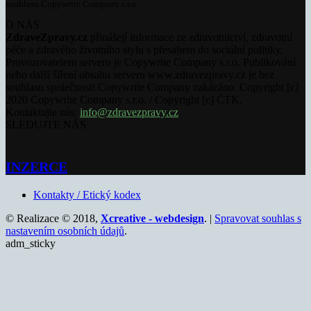
souhlasu Copywrite Company s.r.o.
O NÁS
ZdraveZpravy.cz
přinášejí informace ze zdravotnictví, zdravotní
péče a zdravého životního stylu s přesahem do sociální politiky.
Provozovatelem serveru je Copywrite Company s.r.o. Publikování
nebo další šíření obsahu serveru www.zdravezpravy.cz je bez
souhlasu společnosti Copywrite Company zakázáno. Copyright [c]
2020 Copywrite Company s.r.o. / Copyright [c] ČTK.
Kontaktujte nás:
info@zdravezpravy.cz
SLEDUJTE NÁS
INZERCE
Kontakty / Etický kodex
© Realizace © 2018,
Xcreative - webdesign
. |
Spravovat souhlas s
nastavením osobních údajů
.
adm_sticky