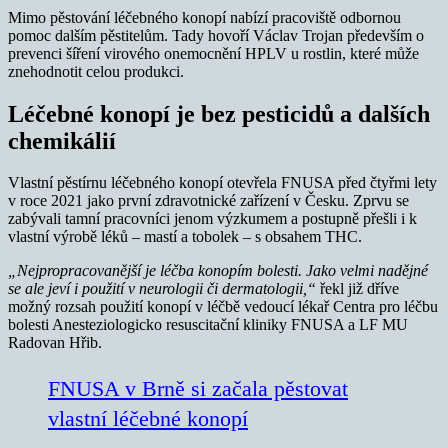
Mimo pěstování léčebného konopí nabízí pracoviště odbornou
pomoc dalším pěstitelům. Tady hovoří Václav Trojan především o
prevenci šíření virového onemocnění HPLV u rostlin, které může
znehodnotit celou produkci.
Léčebné konopí je bez pesticidů a dalších
chemikálií
Vlastní pěstírnu léčebného konopí otevřela FNUSA před čtyřmi lety
v roce 2021 jako první zdravotnické zařízení v Česku. Zprvu se
zabývali tamní pracovníci jenom výzkumem a postupně přešli i k
vlastní výrobě léků – mastí a tobolek – s obsahem THC.
„Nejpropracovanější je léčba konopím bolesti. Jako velmi nadějné
se ale jeví i použití v neurologii či dermatologii,“
řekl již dříve
možný rozsah použití konopí v léčbě vedoucí lékař Centra pro léčbu
bolesti Anesteziologicko resuscitační kliniky FNUSA a LF MU
Radovan Hřib.
FNUSA v Brně si začala pěstovat
vlastní léčebné konopí