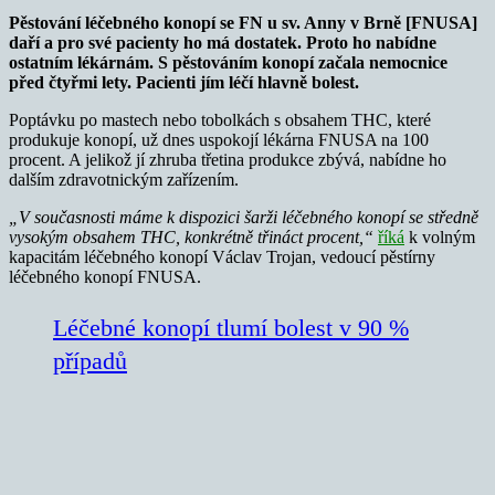
Pěstování léčebného konopí se FN u sv. Anny v Brně [FNUSA]
daří a pro své pacienty ho má dostatek. Proto ho nabídne
ostatním lékárnám. S pěstováním konopí začala nemocnice
před čtyřmi lety. Pacienti jím léčí hlavně bolest.
Poptávku po mastech nebo tobolkách s obsahem THC, které
produkuje konopí, už dnes uspokojí lékárna FNUSA na 100
procent. A jelikož jí zhruba třetina produkce zbývá, nabídne ho
dalším zdravotnickým zařízením.
„V současnosti máme k dispozici šarži léčebného konopí se středně
vysokým obsahem THC, konkrétně třináct procent,“
říká
k volným
kapacitám léčebného konopí Václav Trojan, vedoucí pěstírny
léčebného konopí FNUSA.
Léčebné konopí tlumí bolest v 90 %
případů