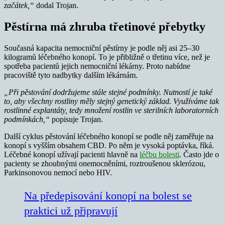
začátek,“
dodal Trojan.
Pěstírna má zhruba třetinové přebytky
Současná kapacita nemocniční pěstírny je podle něj asi 25–30
kilogramů léčebného konopí. To je přibližně o třetinu více, než je
spotřeba pacientů jejich nemocniční lékárny. Proto nabídne
pracoviště tyto nadbytky dalším lékárnám.
„Při pěstování dodržujeme stále stejné podmínky. Nutností je také
to, aby všechny rostliny měly stejný genetický základ. Využíváme tak
rostlinné explantáty, tedy množení rostlin ve sterilních laboratorních
podmínkách,“
popisuje Trojan.
Další cyklus pěstování léčebného konopí se podle něj zaměřuje na
konopí s vyšším obsahem CBD. Po něm je vysoká poptávka, říká.
Léčebné konopí užívají pacienti hlavně na
léčbu bolesti
. Často jde o
pacienty se zhoubnými onemocněními, roztroušenou sklerózou,
Parkinsonovou nemocí nebo HIV.
Na předepisování konopí na bolest se
praktici už připravují