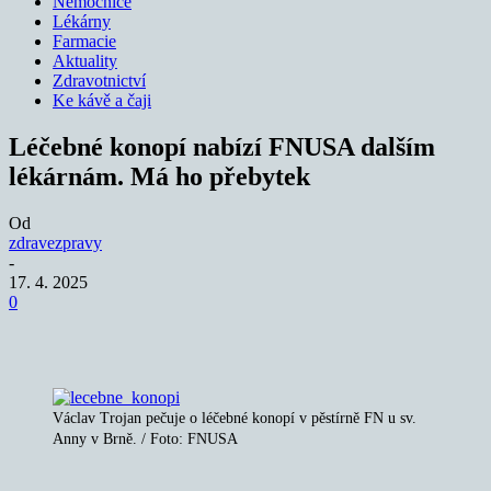
Nemocnice
Lékárny
Farmacie
Aktuality
Zdravotnictví
Ke kávě a čaji
Léčebné konopí nabízí FNUSA dalším
lékárnám. Má ho přebytek
Od
zdravezpravy
-
17. 4. 2025
0
Václav Trojan pečuje o léčebné konopí v pěstírně FN u sv.
Anny v Brně. / Foto: FNUSA