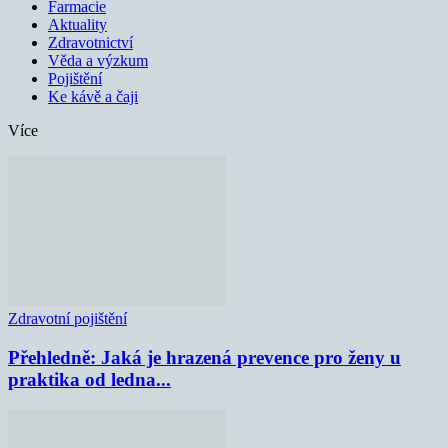
Farmacie
Aktuality
Zdravotnictví
Věda a výzkum
Pojištění
Ke kávě a čaji
Více
Zdravotní pojištění
Přehledně: Jaká je hrazená prevence pro ženy u
praktika od ledna...