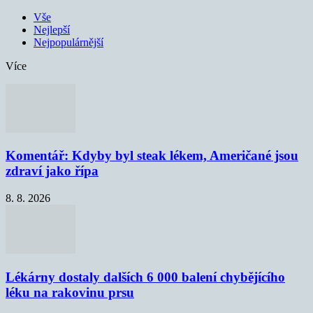
Vše
Nejlepší
Nejpopulárnější
Více
Komentář: Kdyby byl steak lékem, Američané jsou
zdraví jako řípa
8. 8. 2026
Lékárny dostaly dalších 6 000 balení chybějícího
léku na rakovinu prsu