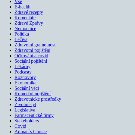
Vše
E-health
Zdravé recepty
Komentáře
Zdravé Zprávy
Nemocnice
Politika
Léčiva
Zdravotní gramotnost
Zdravotní pojištění
Očkování a covid
Sociální pojištění
Lékárny
Podcasty
Rozhovory
Ekonomika
Sociální věci
Komerční pojištění
Zdravotnické prostředky
Životní styl
Legislativa
Farmaceutické firmy
Stakeholders
Covid
Adman´s Choice