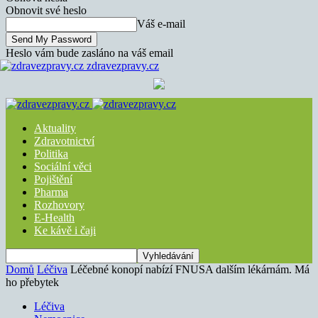
Obnovit své heslo
Váš e-mail
Heslo vám bude zasláno na váš email
zdravezpravy.cz
Aktuality
Zdravotnictví
Politika
Sociální věci
Pojištění
Pharma
Rozhovory
E-Health
Ke kávě i čaji
Domů
Léčiva
Léčebné konopí nabízí FNUSA dalším lékárnám. Má
ho přebytek
Léčiva