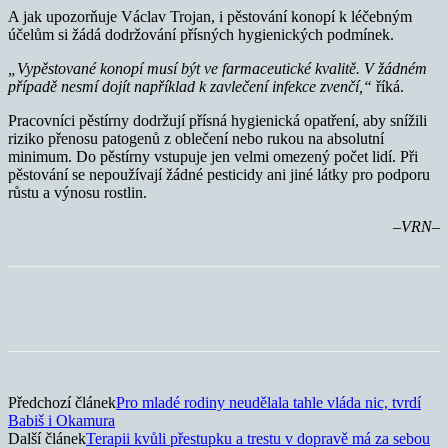
A jak upozorňuje Václav Trojan, i pěstování konopí k léčebným
účelům si žádá dodržování přísných hygienických podmínek.
„Vypěstované konopí musí být ve farmaceutické kvalitě. V žádném
případě nesmí dojít například k zavlečení infekce zvenčí,“
říká.
Pracovníci pěstírny dodržují přísná hygienická opatření, aby snížili
riziko přenosu patogenů z oblečení nebo rukou na absolutní
minimum. Do pěstírny vstupuje jen velmi omezený počet lidí. Při
pěstování se nepoužívají žádné pesticidy ani jiné látky pro podporu
růstu a výnosu rostlin.
–VRN–
Předchozí článek
Pro mladé rodiny neudělala tahle vláda nic, tvrdí
Babiš i Okamura
Další článek
Terapii kvůli přestupku a trestu v dopravě má za sebou