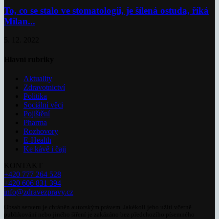
To, co se stalo ve stomatologii, je šílená ostuda, říká
Milan...
5. 12. 2022
Hlavní rubriky
Aktuality
Zdravotnictví
Politika
Sociální věci
Pojištění
Pharma
Rozhovory
E-Health
Ke kávě i čaji
KONTAKT
+420 777 264 528
+420 606 831 394
info@zdravezpravy.cz
Obsah serveru je chráněn autorským právem. Jakékoli jeho užití včetně
publikování nebo jiného šíření je zakázáno bez předchozího písemného