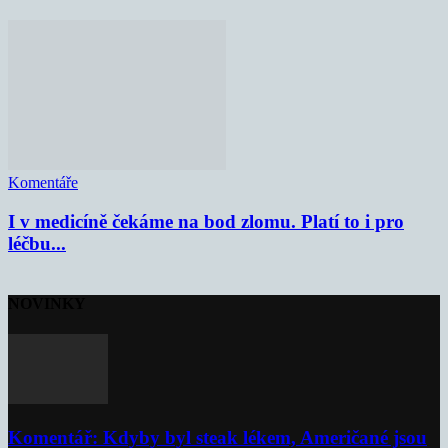
Komentáře
I v medicíně čekáme na bod zlomu. Platí to i pro
léčbu...
NOVINKY
Komentář: Kdyby byl steak lékem, Američané jsou