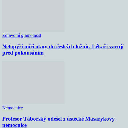
Zdravotní gramotnost
Netopýři míří okny do českých ložnic. Lékaři varují
před pokousáním
Nemocnice
Profesor Táborský odešel z ústecké Masarykovy
nemocnice