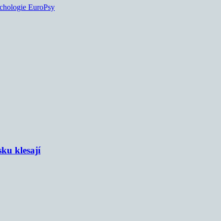
ychologie EuroPsy
sku klesají