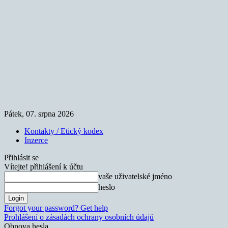
Pátek, 07. srpna 2026
Kontakty / Etický kodex
Inzerce
Přihlásit se
Vítejte! přihlášení k účtu
vaše uživatelské jméno
heslo
Forgot your password? Get help
Prohlášení o zásadách ochrany osobních údajů
Obnova hesla