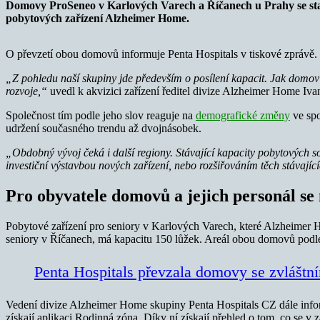
Domovy ProSeneo v Karlových Varech a Říčanech u Prahy se staly 
pobytových zařízení Alzheimer Home.
O převzetí obou domovů informuje Penta Hospitals v tiskové zprávě. 
„Z pohledu naší skupiny jde především o posílení kapacit. Jak domov 
rozvoje,“
uvedl k akvizici zařízení ředitel divize Alzheimer Home Iv
Společnost tím podle jeho slov reaguje na
demografické změny
ve spo
udržení současného trendu až dvojnásobek.
„Obdobný vývoj čeká i další regiony. Stávající kapacity pobytových so
investiční výstavbou nových zařízení, nebo rozšiřováním těch stávajíc
Pro obyvatele domovů a jejich personál se
Pobytové zařízení pro seniory v Karlových Varech, které Alzheimer H
seniory v Říčanech, má kapacitu 150 lůžek. Areál obou domovů podle 
Penta Hospitals převzala domovy se zvlášt
Vedení divize Alzheimer Home skupiny Penta Hospitals CZ dále inform
získají aplikaci Rodinná zóna. Díky ní získají přehled o tom, co se 