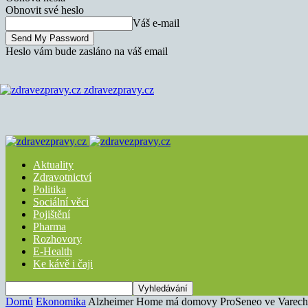
Obnovit své heslo
Váš e-mail
Heslo vám bude zasláno na váš email
zdravezpravy.cz
Aktuality
Zdravotnictví
Politika
Sociální věci
Pojištění
Pharma
Rozhovory
E-Health
Ke kávě i čaji
Domů
Ekonomika
Alzheimer Home má domovy ProSeneo ve Varech