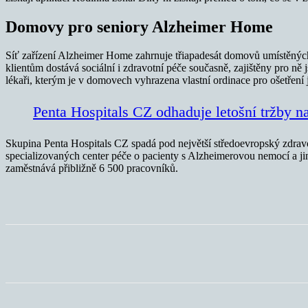
Domovy pro seniory Alzheimer Home
Síť zařízení Alzheimer Home zahrnuje třiapadesát domovů umístěných n
klientům dostává sociální i zdravotní péče současně, zajištěny pro ně
lékaři, kterým je v domovech vyhrazena vlastní ordinace pro ošetření j
Penta Hospitals CZ odhaduje letošní tržby n
Skupina Penta Hospitals CZ spadá pod největší středoevropský zdravo
specializovaných center péče o pacienty s Alzheimerovou nemocí a ji
zaměstnává přibližně 6 500 pracovníků.
Sdílet