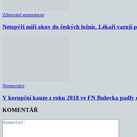
Zdravotní gramotnost
Netopýři míří okny do českých ložnic. Lékaři varují
Nemocnice
V korupční kauze z roku 2018 ve FN Bulovka padly d
KOMENTÁŘ