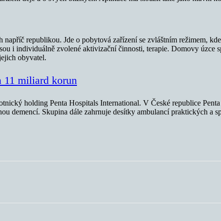
apříč republikou. Jde o pobytová zařízení se zvláštním režimem, kde j
 jsou i individuálně zvolené aktivizační činnosti, terapie. Domovy úzce
ejich obyvatel.
a 11 miliard korun
tnický holding Penta Hospitals International. V České republice Penta
nou demencí. Skupina dále zahrnuje desítky ambulancí praktických a sp