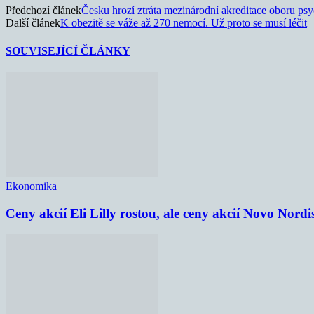
Předchozí článek
Česku hrozí ztráta mezinárodní akreditace oboru ps
Další článek
K obezitě se váže až 270 nemocí. Už proto se musí léčit
SOUVISEJÍCÍ ČLÁNKY
Ekonomika
Ceny akcií Eli Lilly rostou, ale ceny akcií Novo Nordi