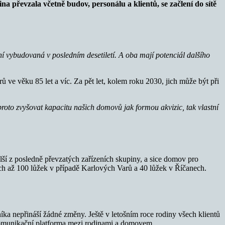
 převzala včetně budov, personálu a klientů, se začlení do sítě
ní vybudovaná v posledním desetiletí. A oba mají potenciál dalšího
 ve věku 85 let a víc. Za pět let, kolem roku 2030, jich může být při
proto zvyšovat kapacitu našich domovů jak formou akvizic, tak vlastní
ší z posledně převzatých zařízeních skupiny, a sice domov pro
ích až 100 lůžek v případě Karlových Varů a 40 lůžek v Říčanech.
a nepřináší žádné změny. Ještě v letošním roce rodiny všech klientů
ní komunikační platforma mezi rodinami a domovem.