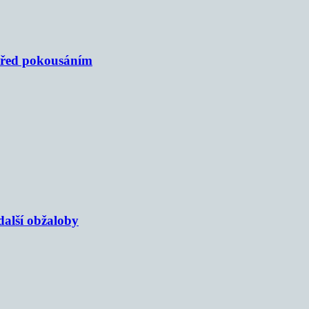
 před pokousáním
alší obžaloby