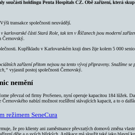
součástí holdingu Penta Hospitals CZ. Obě zařízení, která skupina
Výši transakce společnosti neuvádějí.
v karlovarské části Stará Role, tak ten v Říčanech jsou moderní zaříze
an Černovský.
lečnosti. Kupříkladu v Karlovarském kraji dnes žije kolem 5 000 seniorů
ciálních zařízení přitom nejsou na tento vývoj připraveny. Snažíme se 
ích,“
vyjasnil postoj společnosti Černovský.
 nic nemění
ome převzal od firmy ProSeneo, nyní operuje kapacitou 184 lůžek. Dal
Černovského nabízí možnost rozšíření stávajících kapacit, a to o dalš
ním režimem SeneCura
uje, že pro klienty ani zaměstnance převzatých domovů změna vlastník
v zařízení děje a o svých blízkých. Aplikace má sloužit také jako hlav