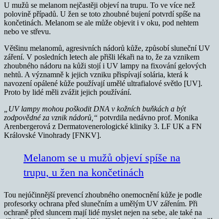
U mužů se melanom nejčastěji objeví na trupu. To ve více než
polovině případů. U žen se toto zhoubné bujení potvrdí spíše na
končetinách. Melanom se ale může objevit i v oku, pod nehtem
nebo ve střevu.
Většinu melanomů, agresivních nádorů kůže, způsobí sluneční UV
záření. V posledních letech ale přišli lékaři na to, že za vznikem
zhoubného nádoru na kůži stojí i UV lampy na fixování gelových
nehtů. A významně k jejich vzniku přispívají solária, která k
navození opálené kůže používají umělé ultrafialové světlo [UV].
Proto by lidé měli zvážit jejich používání.
„UV lampy mohou poškodit DNA v kožních buňkách a být
zodpovědné za vznik nádorů,“
potvrdila nedávno prof. Monika
Arenbergerová z Dermatovenerologické kliniky 3. LF UK a FN
Královské Vinohrady [FNKV].
Melanom se u mužů objeví spíše na
trupu, u žen na končetinách
Tou nejúčinnější prevencí zhoubného onemocnění kůže je podle
profesorky ochrana před slunečním a umělým UV zářením. Při
ochraně před sluncem mají lidé myslet nejen na sebe, ale také na