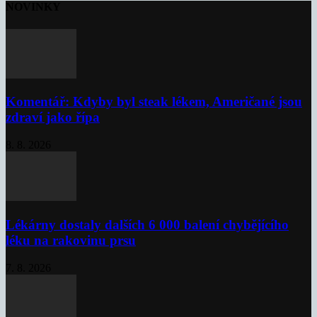
NOVINKY
Komentář: Kdyby byl steak lékem, Američané jsou
zdraví jako řípa
8. 8. 2026
Lékárny dostaly dalších 6 000 balení chybějícího
léku na rakovinu prsu
7. 8. 2026