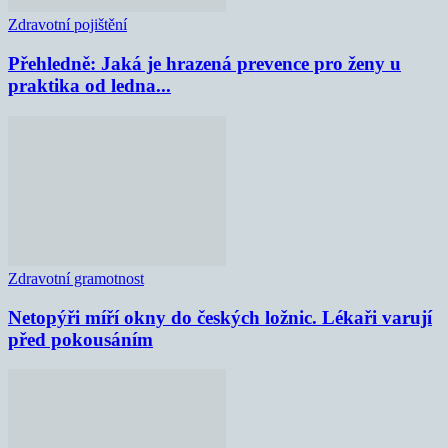
Zdravotní pojištění
Přehledně: Jaká je hrazená prevence pro ženy u
praktika od ledna...
Zdravotní gramotnost
Netopýři míří okny do českých ložnic. Lékaři varují
před pokousáním