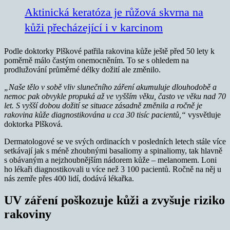
Aktinická keratóza je růžová skvrna na
kůži přecházející i v karcinom
Podle doktorky Plškové patřila rakovina kůže ještě před 50 lety k
poměrně málo častým onemocněním. To se s ohledem na
prodlužování průměrné délky dožití ale změnilo.
„Naše tělo v sobě vliv slunečního záření akumuluje dlouhodobě a
nemoc pak obvykle propuká až ve vyšším věku, často ve věku nad 70
let. S vyšší dobou dožití se situace zásadně změnila a ročně je
rakovina kůže diagnostikována u cca 30 tisíc pacientů,“
vysvětluje
doktorka Plšková.
Dermatologové se ve svých ordinacích v posledních letech stále více
setkávají jak s méně zhoubnými basaliomy a spinaliomy, tak hlavně
s obávaným a nejzhoubnějším nádorem kůže – melanomem. Loni
ho lékaři diagnostikovali u více než 3 100 pacientů. Ročně na něj u
nás zemře přes 400 lidí, dodává lékařka.
UV záření poškozuje kůži a zvyšuje riziko
rakoviny