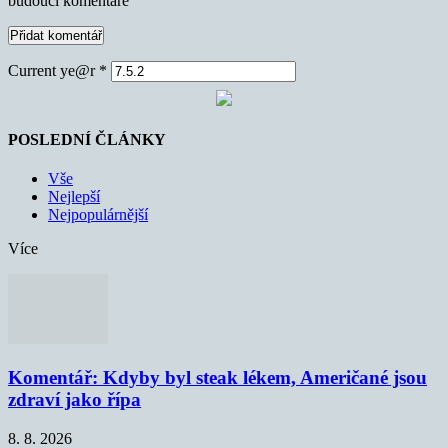
budoucí komentáře
Current ye@r
*
POSLEDNÍ ČLÁNKY
Vše
Nejlepší
Nejpopulárnější
Více
Komentář: Kdyby byl steak lékem, Američané jsou
zdraví jako řípa
8. 8. 2026