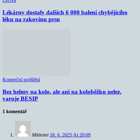
Léčiva
Lékárny dostaly dalších 6 000 balení chybějícího
léku na rakovinu prsu
Komerční pojištění
Bez helmy na kolo, ale ani na koloběžku nelez,
varuje BESIP
1 komentář
Mititomi
18. 6. 2025 At 20:09