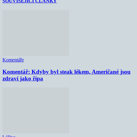
SOUVISEJÍCÍ ČLÁNKY
Komentáře
Komentář: Kdyby byl steak lékem, Američané jsou
zdraví jako řípa