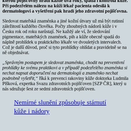
kterou pojišťovny hradí každé dva roky, spadá i kontrola kůže.
Při podezřelém nálezu na kůži lékař pacienta odesílá k
dermatologovi a vyšetření pak hradí jeho zdravotní pojišťovna.
Sledovat mateřská znaménka a jiné kožní útvary už má být rutinní
záležitostí každého člověka. Počty zhoubných nádorů kůže i v
Česku rok od roku narůstají. Ne každý ale ví, že sledování
pigmentace, mateřských znamének, pih a kůže obecně spadá do
náplně prohlídek u praktického lékaře ve dvouletých intervalech.
Což je další důvod, proč si tyto prohlídky ohlídat a pravidelně se na
ně objednávat.
„Správným postupem je sledovat znaménka, chodit na preventivní
prohlídky ke svému praktikovi a v případě podezřelého znaménka si
nechat napsat doporučení na dermatologii a znaménko nechat
podrobně vyšetřit,“
říká k prevenci rakoviny kůže doktorka Ludmila
Plšková, expertka Svazu zdravotních pojišťoven [SZP ČR], který u
nás sdružuje šest ze sedmi zdravotních pojišťoven.
Nemírné slunění způsobuje stárnutí
kůže i nádory