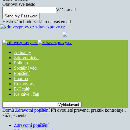
Obnovit své heslo
Váš e-mail
Heslo vám bude zasláno na váš email
zdravezpravy.cz
Aktuality
Zdravotnictví
Politika
Sociální věci
Pojištění
Pharma
Rozhovory
E-Health
Ke kávě i čaji
Domů
Zdravotní pojištění
Při dvouleté prevenci praktik kontroluje i
kůži pacienta
Zdravotní pojištění