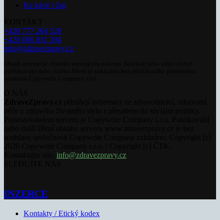
Ke kávě i čaji
KONTAKT
+420 777 264 528
+420 606 831 394
info@zdravezpravy.cz
Obsah serveru je chráněn autorským právem. Jakékoli jeho užití včetně
publikování nebo jiného šíření je zakázáno bez předchozího písemného
souhlasu Copywrite Company s.r.o.
O NÁS
ZdraveZpravy.cz
přinášejí informace ze zdravotnictví, zdravotní
péče a zdravého životního stylu s přesahem do sociální politiky.
Provozovatelem serveru je Copywrite Company s.r.o. Publikování
nebo další šíření obsahu serveru www.zdravezpravy.cz je bez
souhlasu společnosti Copywrite Company zakázáno. Copyright [c]
2020 Copywrite Company s.r.o. / Copyright [c] ČTK.
Kontaktujte nás:
info@zdravezpravy.cz
SLEDUJTE NÁS
INZERCE
Kontakty / Etický kodex