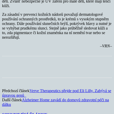
děti. Zvlášť nebezpečné je UV záření pro malé děti, které mají tenčí
kůži.
Za zásadní v prevenci kožních nádorů považují dermatologové
používání ochranných prostředků, to je krémů s vysokým stupněm
ochrany. Dále používání slunečních brýlí, pokrývek hlavy a nutné je
se vyhýbat prudkému slunci. Stejně jako průběžně sledovat kůži a
to, zda pigmentace či kožní znaménka na ní nemění tvar nebo se
nerozšiřují.
–VRN–
Předchozí článek
Verve Therapeutics přejde pod Eli Lilly. Zabývá se
úpravou genů
Další článek
Alzheimer Home zavádí do domovů zdravotní péči na
dálku