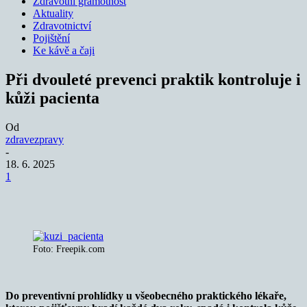
Zdravotní gramotnost
Aktuality
Zdravotnictví
Pojištění
Ke kávě a čaji
Při dvouleté prevenci praktik kontroluje i
kůži pacienta
Od
zdravezpravy
-
18. 6. 2025
1
Foto: Freepik.com
Do preventivní prohlídky u všeobecného praktického lékaře,