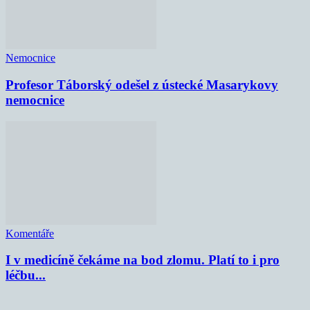
Nemocnice
Profesor Táborský odešel z ústecké Masarykovy
nemocnice
Komentáře
I v medicíně čekáme na bod zlomu. Platí to i pro
léčbu...