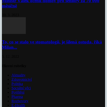
Ministr Válek ocenil domov pro seniory za 70 000
měsíčně
10. 3. 2023
To, co se stalo ve stomatologii, je šílená ostuda, říká
Milan...
5. 12. 2022
Hlavní rubriky
Aktuality
Zdravotnictví
Politika
Sociální věci
Pojištění
Pharma
Rozhovory
E-Health