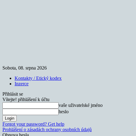
Sobota, 08. srpna 2026
Kontakty / Etický kodex
Inzerce
Přihlásit se
Vítejte! přihlášení k účtu
vaše uživatelské jméno
heslo
Forgot your password? Get help
Prohlášení o zásadách ochrany osobních údajů
Obnova hesla