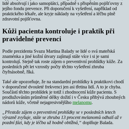
lidé absolvují i jako samoplátci, případně s přispěním pojišťovny z
jejího fondu prevence. Při doporučení k vyšetření, například od
praktického lékaře, ale kryje náklady na vyšetření a léčbu plně
zdravotní pojišťovna.
Kůži pacienta kontroluje i praktik při
pravidelné prevenci
Podle prezidenta Svazu Martina Balady se lidé o svá mateřská
znaménka a jiné kožní útvary zajímají stále více i si je sami
kontrolují. Stejně tak roste zájem o preventivní prohlídky kůže. Za
posledních pět let vzrostly počty těchto vyšetření zhruba
čtyřnásobně, říká.
Také ale upozorňuje, že na standardní prohlídky k praktikovi chodí
v doporučené dvouleté frekvenci jen asi třetina lidí. A to je chyba.
Součástí těchto prohlídek je totiž i zhodnocení kůže pacienta. S
prodlužováním průměrné délky dožití i v Česku přibývá zhoubných
nádorů kůže, včetně nejagresivnějšího
melanomu
.
„
Přestože zájem o preventivní prohlídky se v posledních letech
výrazně zvyšuje, stále se zhruba 13 procent melanomů odhalí až v
pozdní fázi, kdy je léčba už hodně obtížná,“
doplňuje Balada.