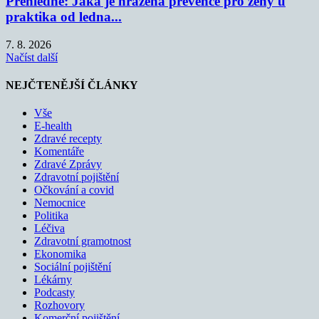
Přehledně: Jaká je hrazená prevence pro ženy u
praktika od ledna...
7. 8. 2026
Načíst další
NEJČTENĚJŠÍ ČLÁNKY
Vše
E-health
Zdravé recepty
Komentáře
Zdravé Zprávy
Zdravotní pojištění
Očkování a covid
Nemocnice
Politika
Léčiva
Zdravotní gramotnost
Ekonomika
Sociální pojištění
Lékárny
Podcasty
Rozhovory
Komerční pojištění