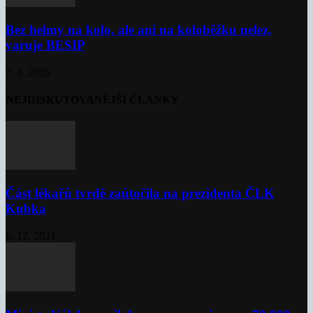
Bez helmy na kolo, ale ani na koloběžku nelez,
varuje BESIP
7. 8. 2026
NEJDISKUTOVANĚJŠÍ ČLÁNKY
Část lékařů tvrdě zaútočila na prezidenta ČLK
Kubka
6. 12. 2021