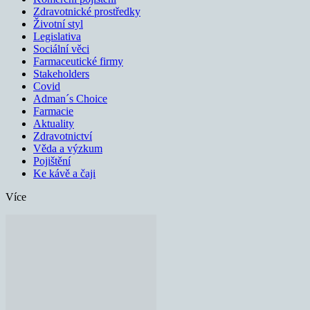
Zdravotnické prostředky
Životní styl
Legislativa
Sociální věci
Farmaceutické firmy
Stakeholders
Covid
Adman´s Choice
Farmacie
Aktuality
Zdravotnictví
Věda a výzkum
Pojištění
Ke kávě a čaji
Více