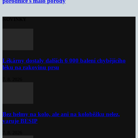
porodnice s málo porody
NOVINKY
Lékárny dostaly dalších 6 000 balení chybějícího
léku na rakovinu prsu
7. 8. 2026
Bez helmy na kolo, ale ani na koloběžku nelez,
varuje BESIP
7. 8. 2026