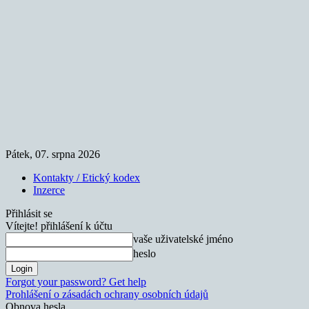
Pátek, 07. srpna 2026
Kontakty / Etický kodex
Inzerce
Přihlásit se
Vítejte! přihlášení k účtu
vaše uživatelské jméno
heslo
Forgot your password? Get help
Prohlášení o zásadách ochrany osobních údajů
Obnova hesla