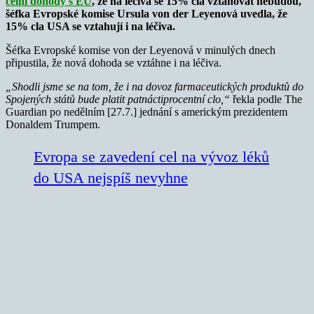
celní dohody s EU
, že na léčiva se 15% cla vztahovat nebudou,
šéfka Evropské komise Ursula von der Leyenová uvedla, že
15% cla USA se vztahují i na léčiva.
Šéfka Evropské komise von der Leyenová v minulých dnech
připustila, že nová dohoda se vztáhne i na léčiva.
„Shodli jsme se na tom, že i na dovoz farmaceutických produktů do
Spojených států bude platit patnáctiprocentní clo,“
řekla podle The
Guardian po nedělním [27.7.] jednání s americkým prezidentem
Donaldem Trumpem.
Evropa se zavedení cel na vývoz léků
do USA nejspíš nevyhne