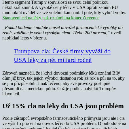
I tento segment Trump v souvislosti se svou celní politikou
několikrát zmínil. A vysoké ceny léčiv v USA oproti zemím EU
mnohokrát uváděl ve své volební kampani. I poté, kdy vyhrál volby.
Stanovení cel na léky pak oznámil na konec července
.
„Pokud budeme i nadále muset dovážet farmaceutické výrobky do
země, zatížíme je velmi vysokým clem. Třeba 200 procent,“
uvedl
například letos v březnu.
Trumpova cla: České firmy vyváží do
USA léky za pět miliard ročně
Zároveň naznačil, že i když dovozní podmínky léků oznámí Bílý
dům již brzy, tak jejich výrobci dostanou rok až rok a půl na to, aby
se jim přizpůsobili. Jinak řečeno, aby své provozy postupně
přesunuli na americkou půdu. Což je podle analytiků Trumpův
hlavní cíl.
Už 15% cla na léky do USA jsou problém
Podle zástupců evropského farmaceutického průmyslu jsou ale i cla
ve výši 15 procent na dovoz léčiv do USA problém. Dlouhodobě na
to upozorňuje výkonný ředitel České asociace farmaceutických