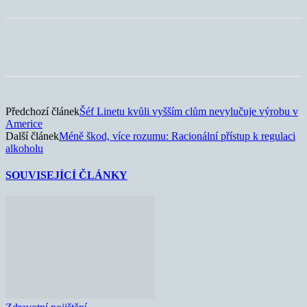
Předchozí článek
Šéf Linetu kvůli vyšším clům nevylučuje výrobu v
Americe
Další článek
Méně škod, více rozumu: Racionální přístup k regulaci
alkoholu
SOUVISEJÍCÍ ČLÁNKY