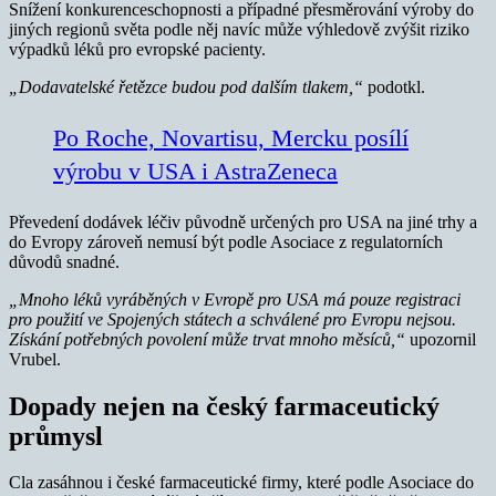
Snížení konkurenceschopnosti a případné přesměrování výroby do
jiných regionů světa podle něj navíc může výhledově zvýšit riziko
výpadků léků pro evropské pacienty.
„Dodavatelské řetězce budou pod dalším tlakem,“
podotkl.
Po Roche, Novartisu, Mercku posílí
výrobu v USA i AstraZeneca
Převedení dodávek léčiv původně určených pro USA na jiné trhy a
do Evropy zároveň nemusí být podle Asociace z regulatorních
důvodů snadné.
„Mnoho léků vyráběných v Evropě pro USA má pouze registraci
pro použití ve Spojených státech a schválené pro Evropu nejsou.
Získání potřebných povolení může trvat mnoho měsíců,“
upozornil
Vrubel.
Dopady nejen na český farmaceutický
průmysl
Cla zasáhnou i české farmaceutické firmy, které podle Asociace do