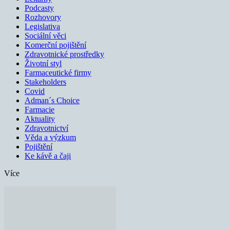
Podcasty
Rozhovory
Legislativa
Sociální věci
Komerční pojištění
Zdravotnické prostředky
Životní styl
Farmaceutické firmy
Stakeholders
Covid
Adman´s Choice
Farmacie
Aktuality
Zdravotnictví
Věda a výzkum
Pojištění
Ke kávě a čaji
Více