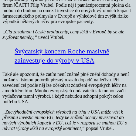
firem [ČAFF] Filip Vrubel. Podle něj i patnáctiprocentní plošná cla
mohou do budoucna omezit investice do nových výrobních kapacit
farmaceutického průmyslu v Evropě a výhledově tím zvýšit riziko
výpadků některých léčiv pro evropské pacienty.
„Cla zasáhnou i české producenty, ceny léků v Evropě by se ale
zvyšovat neměly,“
uvedl Vrubel.
Švýcarský koncern Roche masivně
zainvestuje do výroby v USA
Také ale upozornil, že zatím není známé plné znění dohody a není
možné s jistotou potvrdit přesný rozsah dopadů na léčiva. Při
zavedení cel podle něj lze očekávat zdražení evropských léčiv na
americkém trhu. Mnoho evropských dodavatelů tak mohou začít
vytlačovat tamní výrobci, i když nebudou schopni pokrýt celou
potřebu USA.
„Znevýhodnění evropských výrobců na trhu v USA může vést k
přesunu investic mimo EU, tedy ke snížení ochoty investovat do
nových výrobních kapacit v EU, což je v rozporu se snahou EU o
návrat výroby léků na evropský kontinent,“
popsal Vrubel.