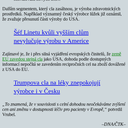
Dalším segmentem, který cla zasáhnou, je výroba zdravotnických
prostředků. Například významný český výrobce lůžek již oznámil,
že zvažuje přesunutí části výroby do USA.
Šéf Linetu kvůli vyšším clům
nevylučuje výrobu v Americe
Zajímavé je, že i přes silná vyjádření evropských činitelů, že
země
EU zavedou stejná cla
jako USA, dohoda podle dostupných
informací nepočítá se zavedením recipročních cel na zboží dovážené
z USA do EU.
Trumpova cla na léky znepokojují
výrobce i v Česku
„To znamená, že v souvislosti s celní dohodou neočekáváme zvýšení
cen ani změnu v dostupnosti léčiv pro pacienty v Evropě,“
potvrdil
Vrubel.
–
DNA/ČTK–