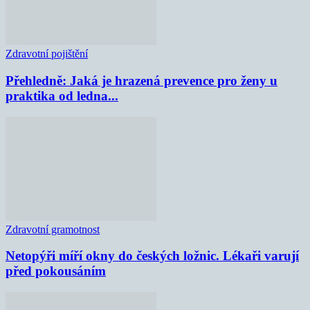
Zdravotní pojištění
Přehledně: Jaká je hrazená prevence pro ženy u
praktika od ledna...
Zdravotní gramotnost
Netopýři míří okny do českých ložnic. Lékaři varují
před pokousáním