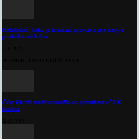
Přehledně: Jaká je hrazená prevence pro ženy u
praktika od ledna...
7. 8. 2026
NEJDISKUTOVANĚJŠÍ ČLÁNKY
Část lékařů tvrdě zaútočila na prezidenta ČLK
Kubka
6. 12. 2021