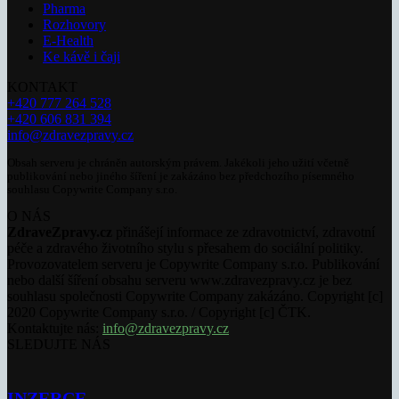
Pharma
Rozhovory
E-Health
Ke kávě i čaji
KONTAKT
+420 777 264 528
+420 606 831 394
info@zdravezpravy.cz
Obsah serveru je chráněn autorským právem. Jakékoli jeho užití včetně
publikování nebo jiného šíření je zakázáno bez předchozího písemného
souhlasu Copywrite Company s.r.o.
O NÁS
ZdraveZpravy.cz
přinášejí informace ze zdravotnictví, zdravotní
péče a zdravého životního stylu s přesahem do sociální politiky.
Provozovatelem serveru je Copywrite Company s.r.o. Publikování
nebo další šíření obsahu serveru www.zdravezpravy.cz je bez
souhlasu společnosti Copywrite Company zakázáno. Copyright [c]
2020 Copywrite Company s.r.o. / Copyright [c] ČTK.
Kontaktujte nás:
info@zdravezpravy.cz
SLEDUJTE NÁS
INZERCE