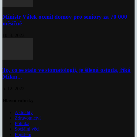
Ministr Válek ocenil domov pro seniory za 70 000
měsíčně
10. 3. 2023
To, co se stalo ve stomatologii, je šílená ostuda, říká
Milan...
5. 12. 2022
Hlavní rubriky
Aktuality
Zdravotnictví
Politika
Sociální věci
Pojištění