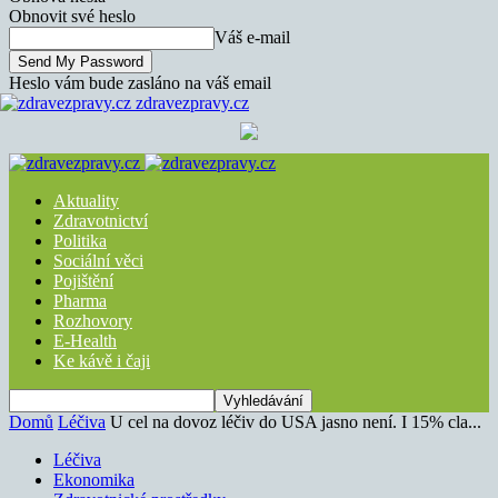
Obnovit své heslo
Váš e-mail
Heslo vám bude zasláno na váš email
zdravezpravy.cz
Aktuality
Zdravotnictví
Politika
Sociální věci
Pojištění
Pharma
Rozhovory
E-Health
Ke kávě i čaji
Domů
Léčiva
U cel na dovoz léčiv do USA jasno není. I 15% cla...
Léčiva
Ekonomika