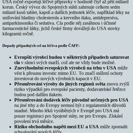
USA ročně exportují léčivé přípravky v hodnotě čtyř až pěti miliard
korun. Český vývoz do Spojených států zahrnuje celkem sedm
miliard kusů tablet, kapslí a dalších jednotek léčiv, například léky na
snižování hladiny cholesterolu a krevního tlaku, antidepresiva,
antiparkinsonika či sedativa. Cla podle něj zasáhnou i účinné
farmaceutické látky, jichž české firmy dovážejí do USA stovky
kilogramů ročně.
Dopady případných cel na léčiva podle ČAFF:
Evropští výrobci budou v některých případech
saturovat
cla
v rámci svých marží, což ale ne vždy bude možné.
Znevýhodnění evropských výrobců na trhu v USA
může
vést k přesunu investic mimo EU. To značí snížení ochoty
investovat do nových výrobních kapacit v EU.
Přesměrování výroby do jiných regionů světa
znovu zvýší
riziko výpadků pro evropské pacienty, dodavatelské řetězce
budou pod dalším tlakem.
Přesměrování dodávek léčiv původně určených pro USA
na jiné trhy a do Evropy nemusí být z regulatorních důvodů
snadné. Mnoho léků vyráběných v Evropě pro USA má
pouze registraci pro Spojené státy, ne pro Evropu. Získání
povolení trvá měsíce.
Riziko obchodního napětí mezi EU a USA
může zpomalit
schvalování nových léčiv.