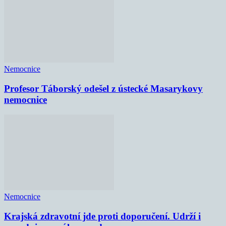
Nemocnice
Profesor Táborský odešel z ústecké Masarykovy
nemocnice
Nemocnice
Krajská zdravotní jde proti doporučení. Udrží i