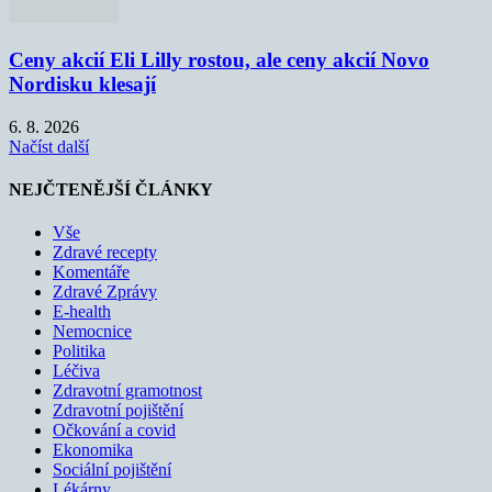
Ceny akcií Eli Lilly rostou, ale ceny akcií Novo
Nordisku klesají
6. 8. 2026
Načíst další
NEJČTENĚJŠÍ ČLÁNKY
Vše
Zdravé recepty
Komentáře
Zdravé Zprávy
E-health
Nemocnice
Politika
Léčiva
Zdravotní gramotnost
Zdravotní pojištění
Očkování a covid
Ekonomika
Sociální pojištění
Lékárny