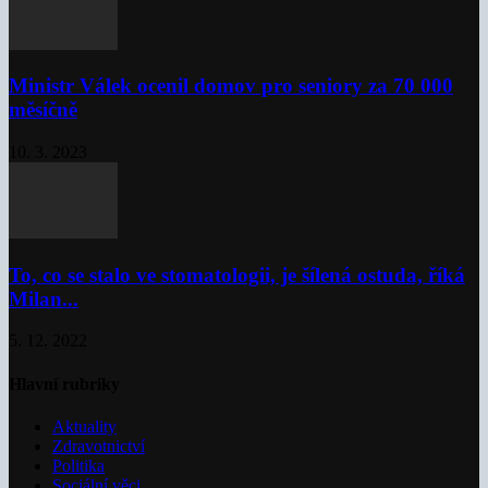
Ministr Válek ocenil domov pro seniory za 70 000
měsíčně
10. 3. 2023
To, co se stalo ve stomatologii, je šílená ostuda, říká
Milan...
5. 12. 2022
Hlavní rubriky
Aktuality
Zdravotnictví
Politika
Sociální věci