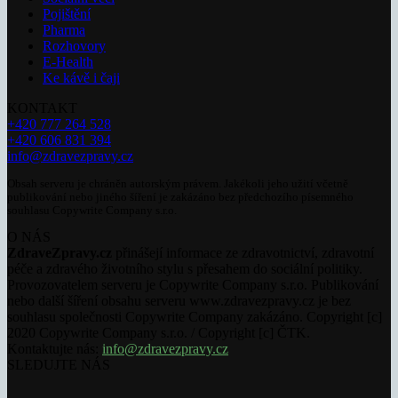
Pojištění
Pharma
Rozhovory
E-Health
Ke kávě i čaji
KONTAKT
+420 777 264 528
+420 606 831 394
info@zdravezpravy.cz
Obsah serveru je chráněn autorským právem. Jakékoli jeho užití včetně
publikování nebo jiného šíření je zakázáno bez předchozího písemného
souhlasu Copywrite Company s.r.o.
O NÁS
ZdraveZpravy.cz
přinášejí informace ze zdravotnictví, zdravotní
péče a zdravého životního stylu s přesahem do sociální politiky.
Provozovatelem serveru je Copywrite Company s.r.o. Publikování
nebo další šíření obsahu serveru www.zdravezpravy.cz je bez
souhlasu společnosti Copywrite Company zakázáno. Copyright [c]
2020 Copywrite Company s.r.o. / Copyright [c] ČTK.
Kontaktujte nás:
info@zdravezpravy.cz
SLEDUJTE NÁS