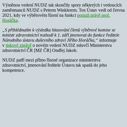
Výměnou vedení NUDZ tak skončily spory některých i vedoucích
zaměstnanců NUDZ s Petrem Winklerem. Ten Ústav vedl od června
2021, kdy ve výběrovém řízení na funkci
porazil právě prof.
Horáčka
.
„S přihlédnutím k výsledku hlasování členů výběrové komise se
ministr zdravotnictví rozhodl k 1. září jmenovat do funkce ředitele
Národního ústavu duševního zdraví Jiřího Horáčka,“
informuje
v
tiskové zprávě
o novém vedení NUDZ mluvčí Ministerstva
zdravotnictví ČR [MZ ČR] Ondřej Jakob.
NUDZ patří mezi přímo řízené organizace ministerstva
zdravotnictví, jmenování ředitele Ústavu tak spadá do jeho
kompetence.