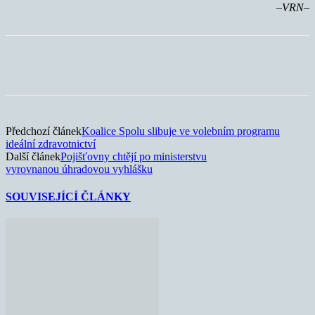
–VRN–
Předchozí článek
Koalice Spolu slibuje ve volebním programu
ideální zdravotnictví
Další článek
Pojišťovny chtějí po ministerstvu
vyrovnanou úhradovou vyhlášku
SOUVISEJÍCÍ ČLÁNKY