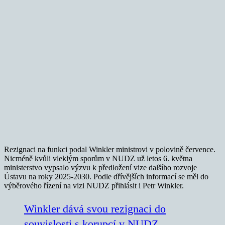
Rezignaci na funkci podal Winkler ministrovi v polovině července.
Nicméně kvůli vleklým sporům v NUDZ už letos 6. května
ministerstvo vypsalo výzvu k předložení vize dalšího rozvoje
Ústavu na roky 2025-2030. Podle dřívějších informací se měl do
výběrového řízení na vizi NUDZ přihlásit i Petr Winkler.
Winkler dává svou rezignaci do
souvislosti s korupcí v NUDZ