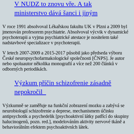
V NUDZ to znovu vře. A tak
ministerstvo dává šanci i jiným
V roce 1991 absolvoval Lékařskou fakultu UK v Plzni a 2009 byl
jmenován profesorem psychiatrie. Absolvoval výcvik v dynamické
psychoterapii a vyjma psychiatrické atestace je nositelem také
nadstavbové specializace v psychoterapii.
V letech 2007-2009 a 2015-2017 působil jako předseda výboru
České neuropsychofarmakologické společnosti [ČNPS]. Je autor
nebo spoluautor několika monografií a více než 200 článků v
odborných periodikách.
Výzkum příčin schizofrenie zásadně
nepokročil
Výzkumně se zaměřuje na funkční zobrazení mozku a zabývá se
neurobiologií schizofrenie a deprese, mechanismem účinku
antipsychotik a psychedelik [psychoaktivní látky patřící do skupiny
halucinogenů, pozn. red.], modelováním aktivity nervové tkáně a
behaviorálním efektem psychoaktivních látek.