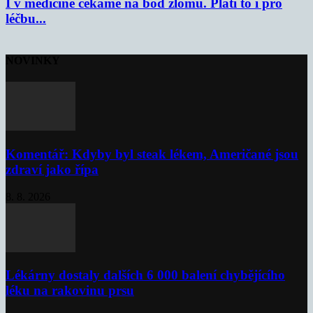
I v medicíně čekáme na bod zlomu. Platí to i pro
léčbu...
NOVINKY
Komentář: Kdyby byl steak lékem, Američané jsou
zdraví jako řípa
8. 8. 2026
Lékárny dostaly dalších 6 000 balení chybějícího
léku na rakovinu prsu