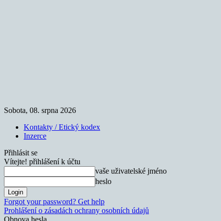
Sobota, 08. srpna 2026
Kontakty / Etický kodex
Inzerce
Přihlásit se
Vítejte! přihlášení k účtu
vaše uživatelské jméno
heslo
Forgot your password? Get help
Prohlášení o zásadách ochrany osobních údajů
Obnova hesla