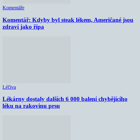
Komentáře
Komentář: Kdyby byl steak lékem, Američané jsou
zdraví jako řípa
Léčiva
Lékárny dostaly dalších 6 000 balení chybějícího
léku na rakovinu prsu