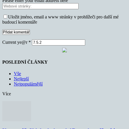
Please enter your email address here
Uložit jméno, email a www stránky v prohlížeči pro další mé
budoucí komentáře
Current ye@r
*
POSLEDNÍ ČLÁNKY
Vše
Nejlepší
Nejpopulárnější
Více