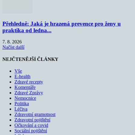
Přehledně: Jaká je hrazená prevence pro ženy u
praktika od ledna...
7. 8. 2026
Načíst další
NEJČTENĚJŠÍ ČLÁNKY
Vše
E-health
Zdravé recepty
Komentáře
Zdravé Zprávy
Nemocnice
Politika
Léčiva
Zdravotní gramotnost
Zdravotní pojištění
Očkování a covid
Sociální pojištění