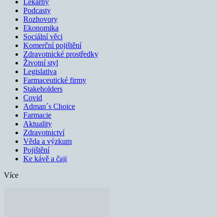
Lékárny
Podcasty
Rozhovory
Ekonomika
Sociální věci
Komerční pojištění
Zdravotnické prostředky
Životní styl
Legislativa
Farmaceutické firmy
Stakeholders
Covid
Adman´s Choice
Farmacie
Aktuality
Zdravotnictví
Věda a výzkum
Pojištění
Ke kávě a čaji
Více