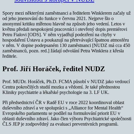
Spory mezi některými zaměstnanci a ředitelem Winklerem začaly už
od jeho jmenování do funkce v červnu 2021. Nejprve šlo o
anonymní kritiku mířenou hlavně na způsob jeho vedení. Letos v
květnu předali nespokojení pracovníci i otevřený dopis premiérovi
Petru Fialovi [ODS]. V něm vyjadřují podezření na chyby v
hospodaření Ústavu a poukazují na přetrvávající špatnou atmosféru
v něm. V dopise podepsaném 130 zaměstnanci [NUDZ má cca 450
zaměstnanců, pozn. red.] žádají odvolání Petra Winklera z křesla
ředitele.
Prof. Jiří Horáček, ředitel NUDZ
Prof. MUDr. Horáček, Ph.D. FCMA působí v NUDZ jako vedoucí
Centra pokročilých studií mozku a vědomí. Je také přednostou
Kliniky psychiatrie a lékařské psychologie na 3. LF UK.
Při předsednictví ČR v Radě EU v roce 2022 koordinoval oblast
duševního zdraví a ve spolupráci s „Alliance for Mental Health“
Evropského parlamentu se podílel na formulování priorit EU v
oblasti duševního zdraví. Jako člen výboru Psychiatrické společnosti
ČLS JEP je zodpovědný za evaluaci preventivních programů.