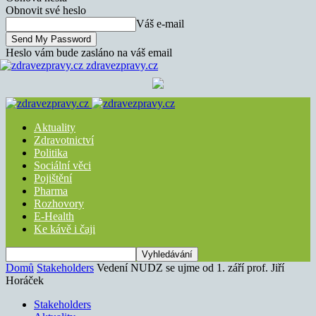
Obnovit své heslo
Váš e-mail
Heslo vám bude zasláno na váš email
zdravezpravy.cz
Aktuality
Zdravotnictví
Politika
Sociální věci
Pojištění
Pharma
Rozhovory
E-Health
Ke kávě i čaji
Domů
Stakeholders
Vedení NUDZ se ujme od 1. září prof. Jiří
Horáček
Stakeholders