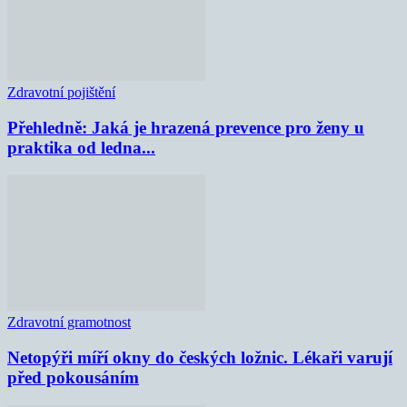
Zdravotní pojištění
Přehledně: Jaká je hrazená prevence pro ženy u
praktika od ledna...
Zdravotní gramotnost
Netopýři míří okny do českých ložnic. Lékaři varují
před pokousáním