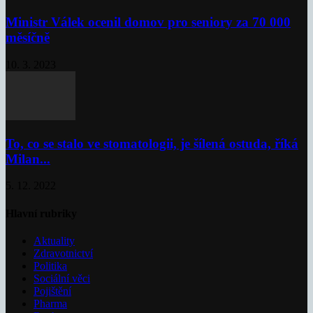
Ministr Válek ocenil domov pro seniory za 70 000
měsíčně
10. 3. 2023
To, co se stalo ve stomatologii, je šílená ostuda, říká
Milan...
5. 12. 2022
Hlavní rubriky
Aktuality
Zdravotnictví
Politika
Sociální věci
Pojištění
Pharma