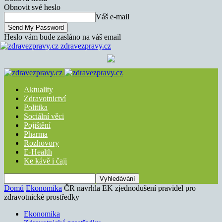
Obnovit své heslo
Váš e-mail
Heslo vám bude zasláno na váš email
zdravezpravy.cz
Aktuality
Zdravotnictví
Politika
Sociální věci
Pojištění
Pharma
Rozhovory
E-Health
Ke kávě i čaji
Domů
Ekonomika
ČR navrhla EK zjednodušení pravidel pro
zdravotnické prostředky
Ekonomika