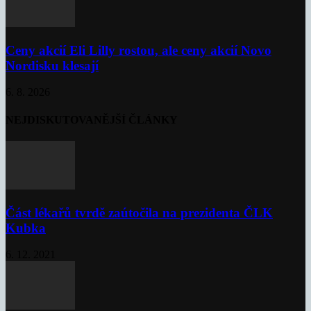
Ceny akcií Eli Lilly rostou, ale ceny akcií Novo
Nordisku klesají
6. 8. 2026
NEJDISKUTOVANĚJŠÍ ČLÁNKY
Část lékařů tvrdě zaútočila na prezidenta ČLK
Kubka
6. 12. 2021