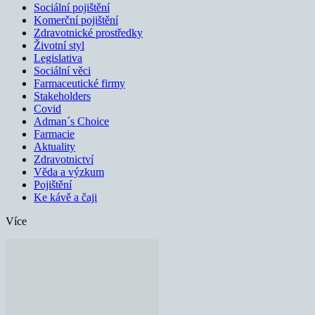
Sociální pojištění
Komerční pojištění
Zdravotnické prostředky
Životní styl
Legislativa
Sociální věci
Farmaceutické firmy
Stakeholders
Covid
Adman´s Choice
Farmacie
Aktuality
Zdravotnictví
Věda a výzkum
Pojištění
Ke kávě a čaji
Více