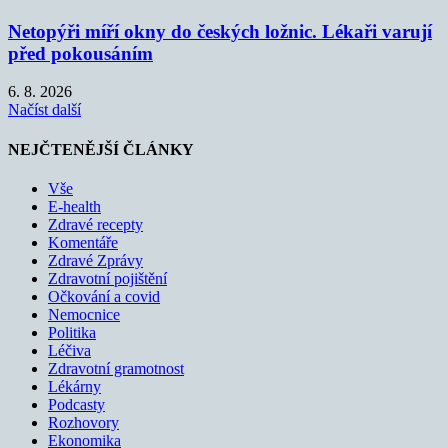
Netopýři míří okny do českých ložnic. Lékaři varují
před pokousáním
6. 8. 2026
Načíst další
NEJČTENĚJŠÍ ČLÁNKY
Vše
E-health
Zdravé recepty
Komentáře
Zdravé Zprávy
Zdravotní pojištění
Očkování a covid
Nemocnice
Politika
Léčiva
Zdravotní gramotnost
Lékárny
Podcasty
Rozhovory
Ekonomika