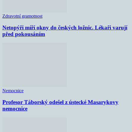
Zdravotní gramotnost
Netopýři míří okny do českých ložnic. Lékaři varují
před pokousáním
Nemocnice
Profesor Táborský odešel z ústecké Masarykovy
nemocnice