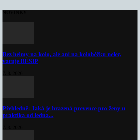
NOVINKY
Bez helmy na kolo, ale ani na koloběžku nelez,
varuje BESIP
7. 8. 2026
Přehledně: Jaká je hrazená prevence pro ženy u
praktika od ledna...
7. 8. 2026