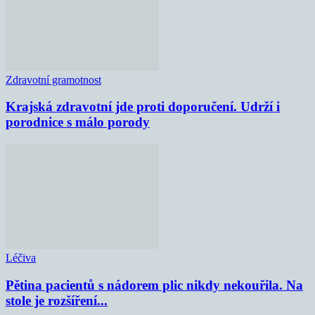
Zdravotní gramotnost
Krajská zdravotní jde proti doporučení. Udrží i
porodnice s málo porody
Léčiva
Pětina pacientů s nádorem plic nikdy nekouřila. Na
stole je rozšíření...