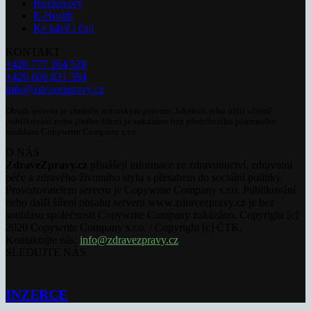
Rozhovory
E-Health
Ke kávě i čaji
KONTAKT
+420 777 264 528
+420 606 831 394
info@zdravezpravy.cz
Obsah serveru je chráněn autorským právem. Jakékoli jeho užití včetně
publikování nebo jiného šíření je zakázáno bez předchozího písemného
souhlasu Copywrite Company s.r.o.
O NÁS
ZdraveZpravy.cz
přinášejí informace ze zdravotnictví, zdravotní
péče a zdravého životního stylu s přesahem do sociální politiky.
Provozovatelem serveru je Copywrite Company s.r.o. Publikování
nebo další šíření obsahu serveru www.zdravezpravy.cz je bez
souhlasu společnosti Copywrite Company zakázáno. Copyright [c]
2020 Copywrite Company s.r.o. / Copyright [c] ČTK.
Kontaktujte nás:
info@zdravezpravy.cz
SLEDUJTE NÁS
INZERCE