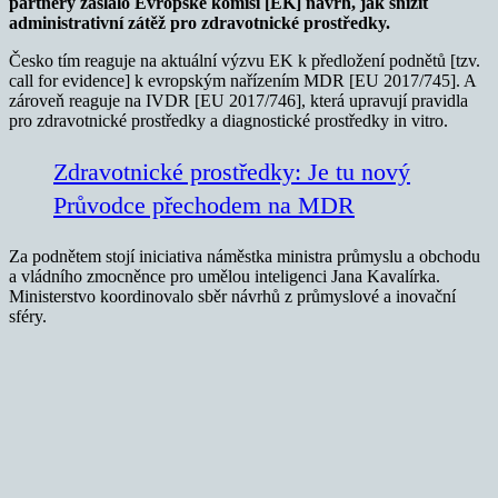
partnery zaslalo Evropské komisi [EK] návrh, jak snížit
administrativní zátěž pro zdravotnické prostředky.
Česko tím reaguje na aktuální výzvu EK k předložení podnětů [tzv.
call for evidence] k evropským nařízením MDR [EU 2017/745]. A
zároveň reaguje na IVDR [EU 2017/746], která upravují pravidla
pro zdravotnické prostředky a diagnostické prostředky in vitro.
Zdravotnické prostředky: Je tu nový
Průvodce přechodem na MDR
Za podnětem stojí iniciativa náměstka ministra průmyslu a obchodu
a vládního zmocněnce pro umělou inteligenci Jana Kavalírka.
Ministerstvo koordinovalo sběr návrhů z průmyslové a inovační
sféry.