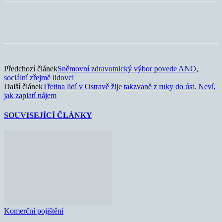
Předchozí článek
Sněmovní zdravotnický výbor povede ANO,
sociální zřejmě lidovci
Další článek
Třetina lidí v Ostravě žije takzvaně z ruky do úst. Neví,
jak zaplatí nájem
SOUVISEJÍCÍ ČLÁNKY
Komerční pojištění