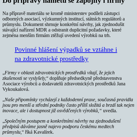
Do přípravy námětů se zapojily i firmy
Na přípravě materiálu se kromě ministerstev podíleli zástupci
odborných asociací, výzkumných institucí, státních regulátorů a
průmyslu. Dokument shrnuje konkrétní návrhy, jak zjednodušit
stávající nařízení MDR a odstranit duplicitní požadavky, které
zejména menším firmám ztěžují uvedení výrobků na trh.
Povinné hlášení výpadků se vztáhne i
na zdravotnické prostředky
„
Firmy v oblasti zdravotnických prostředků vítají, že jejich
zkušenosti se vyslyšely,
“ doplňuje předsedkyně představenstva
Asociace výrobců a dodavatelů zdravotnických prostředků Jana
Vykoukalová.
„
Naše připomínky vycházejí z každodenní praxe, současná pravidla
jsou pro menší a střední podniky často příliš složitá a brzdí tak nejen
inovace, ale i dostupnost již osvědčených výrobků,“
uvedla.
„
Společným postupem a konkrétními návrhy na zjednodušení
předpisů dáváme jasně najevo podporu českému medtech
průmyslu,
“ říká Kavalírek.