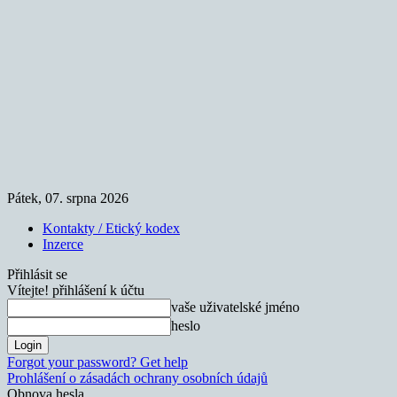
Pátek, 07. srpna 2026
Kontakty / Etický kodex
Inzerce
Přihlásit se
Vítejte! přihlášení k účtu
vaše uživatelské jméno
heslo
Forgot your password? Get help
Prohlášení o zásadách ochrany osobních údajů
Obnova hesla