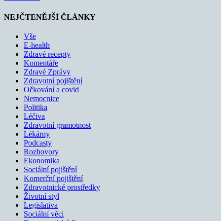
NEJČTENĚJŠÍ ČLÁNKY
Vše
E-health
Zdravé recepty
Komentáře
Zdravé Zprávy
Zdravotní pojištění
Očkování a covid
Nemocnice
Politika
Léčiva
Zdravotní gramotnost
Lékárny
Podcasty
Rozhovory
Ekonomika
Sociální pojištění
Komerční pojištění
Zdravotnické prostředky
Životní styl
Legislativa
Sociální věci