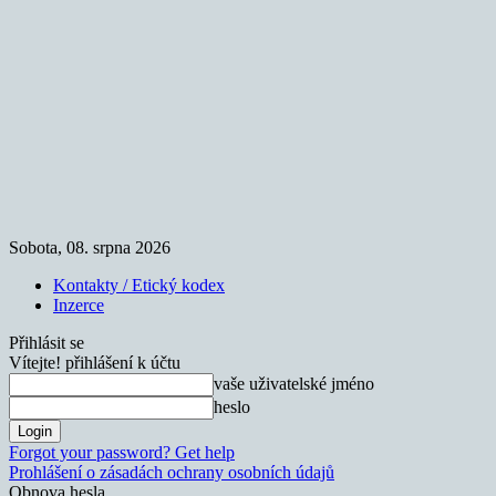
Sobota, 08. srpna 2026
Kontakty / Etický kodex
Inzerce
Přihlásit se
Vítejte! přihlášení k účtu
vaše uživatelské jméno
heslo
Forgot your password? Get help
Prohlášení o zásadách ochrany osobních údajů
Obnova hesla