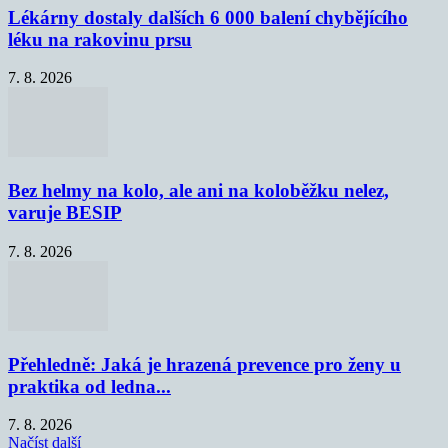
Lékárny dostaly dalších 6 000 balení chybějícího
léku na rakovinu prsu
7. 8. 2026
Bez helmy na kolo, ale ani na koloběžku nelez,
varuje BESIP
7. 8. 2026
Přehledně: Jaká je hrazená prevence pro ženy u
praktika od ledna...
7. 8. 2026
Načíst další