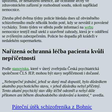
upozornil, že nenařízení detence, ale ochranné léčby ve
zdravotnickém zařízení je rozhodnutí soudu, nikoli například
nemocnice.
Zhruba před dvěma týdny policie hledala dnes už obviněného
schizofrenního muže několik hodin poté, kdy se nevrátil z povolené
vycházky. Tento týden ve středu podle informací na
webu
nemocnice tentýž muž utekl z uzavřené zahrady, která je v oddělení
se zvýšeným zabezpečením. Policie ho dopadla při krádeži v
nedalekém supermarketu.
Nařízená ochranná léčba pacienta kvůli
nepříčetnosti
Podle
stanoviska
, které v úterý zveřejnila Česká psychiatrická
společnost ČLS JEP, mohou být stavy nepříčetnosti i dočasné.
„Nebezpečné jednání, jehož se daný muž dopustil, bylo důsledkem
akutního psychotického stavu, v jehož důsledku nebyl příčetný.
Tento akutní psychický stav díky léčbě odezněl a nebyl dále
přítomen ani během dlouhodobého sledování a kontrol,“
uvedla.
Páteční útěk schizofrenika z Bohnic