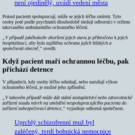
není ojedinělý, uvádí vedení města
Pokud pacienti spolupracují, může se jejich léčba zmírnit. Tyto
osoby poté podle psychiatrů dlouhodobě sledují odborníci v režimu
takzvaného ambulantního ochranného léčení.
„V případě jakéhokoliv zhoršení jejich stavu je přikročeno k jejich
hospitalizaci, aby byla zajištěna ochrana jejich blízkých a
společnosti obecně,“
uvedli.
Když pacient maří ochrannou léčbu, pak
přichází detence
V případech, kdy osoby léčbu odmítají, nebo narušují výkon
ochranného léčení, je možné jeho zpřísnění.
„V takovém případě může dát státní zastupitelství nebo zdravotnické
zařízení soudu návrh na umístění nespolupracujícího pacienta do
zařízení zabezpečovací detence,“
vyjasňuje odborná společnost.
Uprchlý schizofrenní muž byl
zaléčený, tvrdí bohnická nemocnice