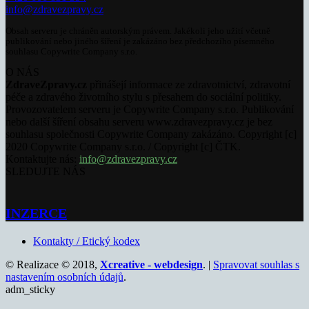
info@zdravezpravy.cz
Obsah serveru je chráněn autorským právem. Jakékoli jeho užití včetně
publikování nebo jiného šíření je zakázáno bez předchozího písemného
souhlasu Copywrite Company s.r.o.
O NÁS
ZdraveZpravy.cz
přinášejí informace ze zdravotnictví, zdravotní
péče a zdravého životního stylu s přesahem do sociální politiky.
Provozovatelem serveru je Copywrite Company s.r.o. Publikování
nebo další šíření obsahu serveru www.zdravezpravy.cz je bez
souhlasu společnosti Copywrite Company zakázáno. Copyright [c]
2020 Copywrite Company s.r.o. / Copyright [c] ČTK.
Kontaktujte nás:
info@zdravezpravy.cz
SLEDUJTE NÁS
INZERCE
Kontakty / Etický kodex
© Realizace © 2018,
Xcreative - webdesign
. |
Spravovat souhlas s
nastavením osobních údajů
.
adm_sticky