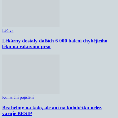
Léčiva
Lékárny dostaly dalších 6 000 balení chybějícího
léku na rakovinu prsu
Komerční pojištění
Bez helmy na kolo, ale ani na koloběžku nelez,
varuje BESIP