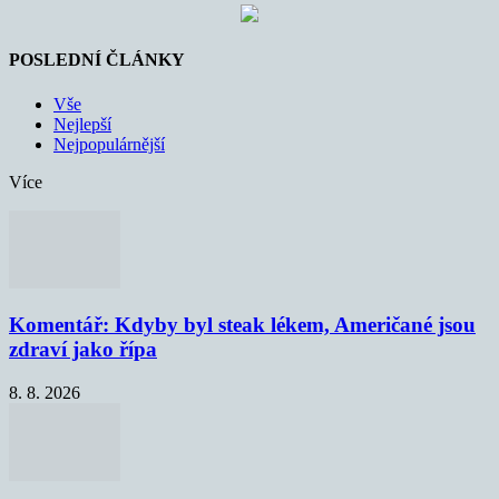
POSLEDNÍ ČLÁNKY
Vše
Nejlepší
Nejpopulárnější
Více
Komentář: Kdyby byl steak lékem, Američané jsou
zdraví jako řípa
8. 8. 2026