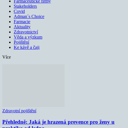
Farmaceutické firmy
Stakeholders
Covid
Adman´s Choice
Farmacie
Aktuality
Zdravotnictví
Věda a výzkum
Pojištění
Ke kávě a čaji
Více
Zdravotní pojištění
Přehledně: Jaká je hrazená prevence pro ženy u