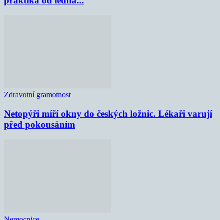
praktika od ledna...
Zdravotní gramotnost
Netopýři míří okny do českých ložnic. Lékaři varují
před pokousáním
Nemocnice