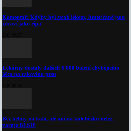
Komentář: Kdyby byl steak lékem, Američané jsou
zdraví jako řípa
8. 8. 2026
Lékárny dostaly dalších 6 000 balení chybějícího
léku na rakovinu prsu
7. 8. 2026
Bez helmy na kolo, ale ani na koloběžku nelez,
varuje BESIP