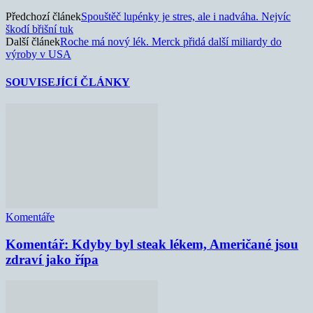
Předchozí článek
Spouštěč lupénky je stres, ale i nadváha. Nejvíc
škodí břišní tuk
Další článek
Roche má nový lék. Merck přidá další miliardy do
výroby v USA
SOUVISEJÍCÍ ČLÁNKY
Komentáře
Komentář: Kdyby byl steak lékem, Američané jsou
zdraví jako řípa