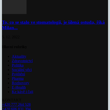
To, co se stalo ve stomatologii, je šílená ostuda, říká
Milan...
5. 12. 2022
Hlavní rubriky
Aktuality
Zdravotnictví
Politika
Sociální věci
Pojištění
Pharma
Rozhovory
E-Health
Ke kávě i čaji
KONTAKT
+420 777 264 528
+420 606 831 394