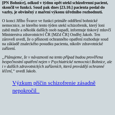
[PN Bohnice], odkud v týdnu opět utekl schizofrenní pacient,
skončil ve funkci. Soud pak dnes [23.10.] pacienta poslal do
vazby, je obviněný z maření výkonu úředního rozhodnutí.
O konci Jiřího Švarce ve funkci primáře oddělení bohnické
nemocnice, ze kterého tento týden utekl schizofrenik, který loni
zabil muže a několik dalších osob napadl, informuje tiskový mluvčí
Ministerstva zdravotnictví ČR [MZd ČR] Ondřej Jakob. Ten
zároveň uvedl, že o přísnosti ochranného opatření rozhoduje soud
na základě znaleckého posudku pacienta, nikoliv zdravotnické
zařízení.
„Plánujeme, že v návaznosti na tento případ budou prověřena
bezpečnostní opatření nejen v Psychiatrické nemocnici Bohnice, ale
i v dalších zdravotnických zařízeních, která provádějí ochranné
léčení,“
uvedl Jakob.
Výzkum příčin schizofrenie zásadně
nepokročil