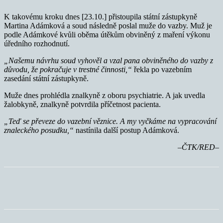
K takovému kroku dnes [23.10.] přistoupila státní zástupkyně
Martina Adámková a soud následně poslal muže do vazby. Muž je
podle Adámkové kvůli oběma útěkům obviněný z maření výkonu
úředního rozhodnutí.
„Našemu návrhu soud vyhověl a vzal pana obviněného do vazby z
důvodu, že pokračuje v trestné činnosti,“
řekla po vazebním
zasedání státní zástupkyně.
Muže dnes prohlédla znalkyně z oboru psychiatrie. A jak uvedla
žalobkyně, znalkyně potvrdila příčetnost pacienta.
„Teď se převeze do vazební věznice. A my vyčkáme na vypracování
znaleckého posudku,“
nastínila další postup Adámková.
–ČTK/RED–