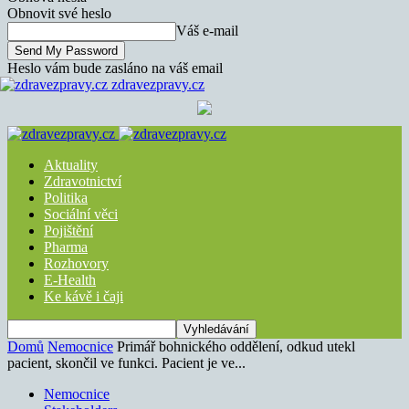
Obnovit své heslo
Váš e-mail
Heslo vám bude zasláno na váš email
zdravezpravy.cz
Aktuality
Zdravotnictví
Politika
Sociální věci
Pojištění
Pharma
Rozhovory
E-Health
Ke kávě i čaji
Domů
Nemocnice
Primář bohnického oddělení, odkud utekl
pacient, skončil ve funkci. Pacient je ve...
Nemocnice