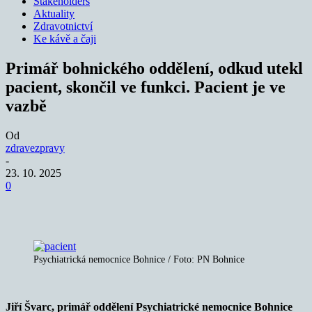
Stakeholders
Aktuality
Zdravotnictví
Ke kávě a čaji
Primář bohnického oddělení, odkud utekl
pacient, skončil ve funkci. Pacient je ve
vazbě
Od
zdravezpravy
-
23. 10. 2025
0
Psychiatrická nemocnice Bohnice / Foto: PN Bohnice
Jiří Švarc, primář oddělení Psychiatrické nemocnice Bohnice