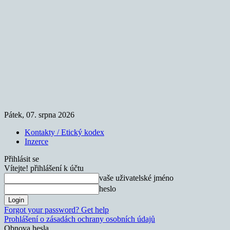
Pátek, 07. srpna 2026
Kontakty / Etický kodex
Inzerce
Přihlásit se
Vítejte! přihlášení k účtu
vaše uživatelské jméno
heslo
Forgot your password? Get help
Prohlášení o zásadách ochrany osobních údajů
Obnova hesla