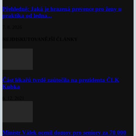
Přehledně: Jaká je hrazená prevence pro ženy u
praktika od ledna...
7. 8. 2026
NEJDISKUTOVANĚJŠÍ ČLÁNKY
Část lékařů tvrdě zaútočila na prezidenta ČLK
Kubka
6. 12. 2021
Ministr Válek ocenil domov pro seniory za 70 000