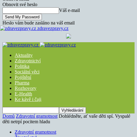
Obnovit své heslo
Váš e-mail
Heslo vám bude zasláno na váš email
zdravezpravy.cz
Aktuality
Zdravotnictví
Politika
Sociální věci
Pojištění
Pharma
Rozhovory
E-Health
Ke kávě i čaji
Domů
Zdravotní gramotnost
Dohlédněte, ať vaše děti spí. Vyspalé
děti netrpí pocitem hladu
Zdravotní gramotnost