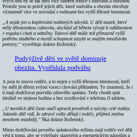
svých dětí by se tak měli více zaměřit rodiče s nadváhu a obezitou.
Protože jsou to právě jejich děti, které nadváha a obezita ohrožuje
významně více ve srovnání s rodinami bez vyšší tělesné hmotnosti.
„A nejde jen o kopírování rodinných návyků. U dětí matek, které
měly těhotenskou cukrovku, dochází už během vývoje k odlišnostem
v regulaci chuti a odměny. Takové dítě může mít přirozeně vyšší
potřebu sladkého a menší schopnost zasytit se malým množstvím
potravy,“
vysvětluje doktor Boženský.
Podvýživě dětí ve světě dominuje
obezita. Vystřídala podváhu
A jsou to znovu rodiče, a to nejen s vyšší tělesnou hmotností, kteří
by měli jít dětem svými vzorci chování příkladem. To znamená, že i
ti mají dodržovat pravidla zdravého spánku. Tedy chodit spát
ideálně ve stejnou hodinu a bez scrollování v telefonu či tabletu.
„U menších dětí často stačí upravit prostředí a návyky celé rodiny.
Jakmile dítě vidí, že zdravé volby dělají i rodiče, přijímá změnu
mnohem snadněji,“
říká doktor Boženský.
Mimo dodržování pevného spánkového režimu mají rodiče své děti
vést k tomu, aby se vyhýbaly slazeným a energetickým nápojům a