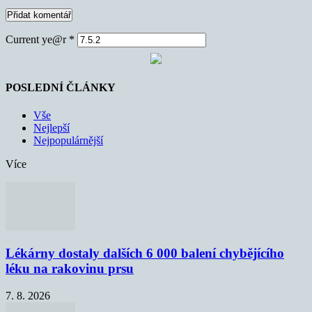
Current ye@r
*
POSLEDNÍ ČLÁNKY
Vše
Nejlepší
Nejpopulárnější
Více
Lékárny dostaly dalších 6 000 balení chybějícího
léku na rakovinu prsu
7. 8. 2026