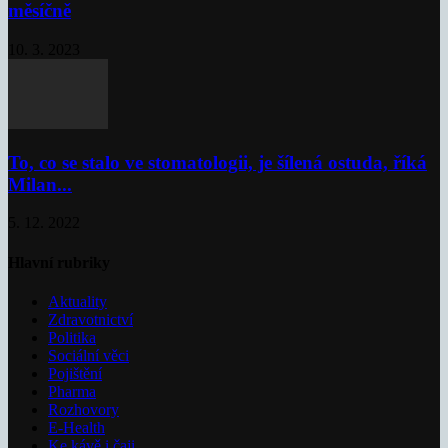
měsíčně
10. 3. 2023
To, co se stalo ve stomatologii, je šílená ostuda, říká
Milan...
5. 12. 2022
Hlavní rubriky
Aktuality
Zdravotnictví
Politika
Sociální věci
Pojištění
Pharma
Rozhovory
E-Health
Ke kávě i čaji