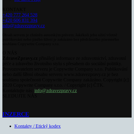
KONTAKT
+420 777 264 528
+420 606 831 394
info@zdravezpravy.cz
Obsah serveru je chráněn autorským právem. Jakékoli jeho užití včetně
publikování nebo jiného šíření je zakázáno bez předchozího písemného
souhlasu Copywrite Company s.r.o.
O NÁS
ZdraveZpravy.cz
přinášejí informace ze zdravotnictví, zdravotní
péče a zdravého životního stylu s přesahem do sociální politiky.
Provozovatelem serveru je Copywrite Company s.r.o. Publikování
nebo další šíření obsahu serveru www.zdravezpravy.cz je bez
souhlasu společnosti Copywrite Company zakázáno. Copyright [c]
2020 Copywrite Company s.r.o. / Copyright [c] ČTK.
Kontaktujte nás:
info@zdravezpravy.cz
SLEDUJTE NÁS
INZERCE
Kontakty / Etický kodex