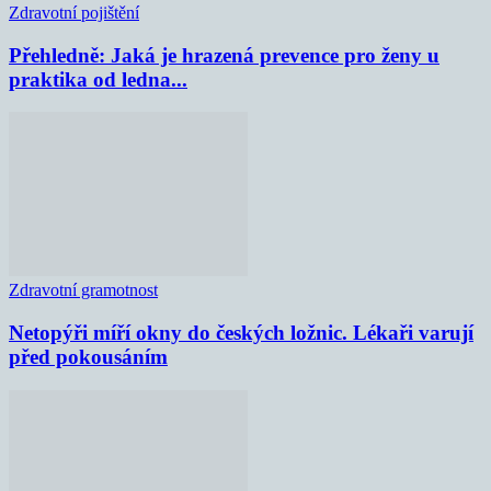
Zdravotní pojištění
Přehledně: Jaká je hrazená prevence pro ženy u
praktika od ledna...
Zdravotní gramotnost
Netopýři míří okny do českých ložnic. Lékaři varují
před pokousáním