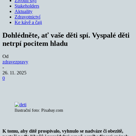
Životní styl
Stakeholders
Aktuality
Zdravotnictví
Ke kávě a čaji
Dohlédněte, ať vaše děti spí. Vyspalé děti
netrpí pocitem hladu
Od
zdravezpravy
-
26. 11. 2025
0
Ilustrační foto: Pixabay.com
K tomu, aby dítě prospívalo, vyhnulo se nadváze či obezitě,