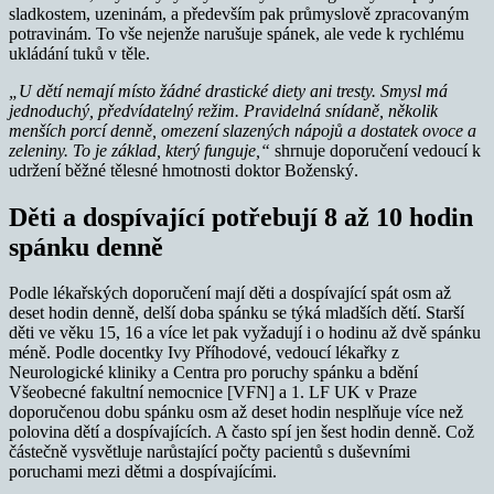
sladkostem, uzeninám, a především pak průmyslově zpracovaným
potravinám. To vše nejenže narušuje spánek, ale vede k rychlému
ukládání tuků v těle.
„
U dětí nemají místo žádné drastické diety ani tresty. Smysl má
jednoduchý, předvídatelný režim. Pravidelná snídaně, několik
menších porcí denně, omezení slazených nápojů a dostatek ovoce a
zeleniny. To je základ, který funguje,“
shrnuje doporučení vedoucí k
udržení běžné tělesné hmotnosti doktor Boženský.
Děti a dospívající potřebují 8 až 10 hodin
spánku denně
Podle lékařských doporučení mají děti a dospívající spát osm až
deset hodin denně, delší doba spánku se týká mladších dětí. Starší
děti ve věku 15, 16 a více let pak vyžadují i o hodinu až dvě spánku
méně. Podle docentky Ivy Příhodové, vedoucí lékařky z
Neurologické kliniky a Centra pro poruchy spánku a bdění
Všeobecné fakultní nemocnice [VFN] a 1. LF UK v Praze
doporučenou dobu spánku osm až deset hodin nesplňuje více než
polovina dětí a dospívajících. A často spí jen šest hodin denně. Což
částečně vysvětluje narůstající počty pacientů s duševními
poruchami mezi dětmi a dospívajícími.