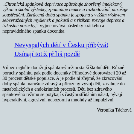
„
Chronická spánková deprivace způsobuje zhoršený intelektový
výkon a školní výsledky, zpomaluje reakce a rozhodování, narušuje
soustředění. Zkrácená doba spánku je spojena s vyšším výskytem
sebevražedných myšlenek a pokusů a s rizikem rozvoje deprese a
úzkostné poruchy
,“ vyjmenovává následky krátkého a
nepravidelného spánku docentka.
Nevyspalých dětí v Česku přibývá!
Usínají totiž příliš pozdě
Vůbec nejhůře dodržují spánkový režim starší školní děti. Různé
poruchy spánku pak podle docentky Příhodové doprovázejí 20 až
30 procent dětské populace. A je podle ní zřejmé, že zkracování
doby spánku narušuje zdravý a přirozený vývoj dětí, zasahuje do
metabolických a endokrinních procesů. Děti bez zdravého
spánkového režimu se potýkají s častým střídáním nálad, bývají
hyperaktivní, agresivní, nepozorní a mnohdy až impulzivní.
Veronika Táchová