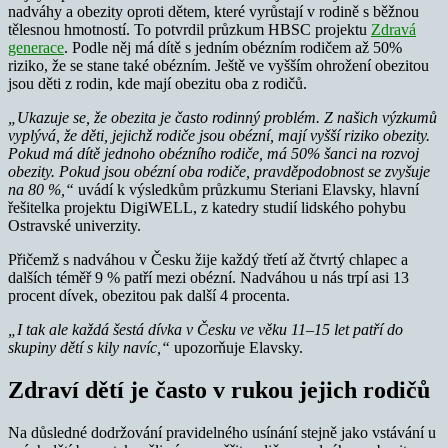
nadváhy a obezity oproti dětem, které vyrůstají v rodině s běžnou
tělesnou hmotností. To potvrdil průzkum HBSC projektu
Zdravá
generace
. Podle něj má dítě s jedním obézním rodičem až 50%
riziko, že se stane také obézním. Ještě ve vyšším ohrožení obezitou
jsou děti z rodin, kde mají obezitu oba z rodičů.
„Ukazuje se, že obezita je často rodinný problém. Z našich výzkumů
vyplývá, že děti, jejichž rodiče jsou obézní, mají vyšší riziko obezity.
Pokud má dítě jednoho obézního rodiče, má 50% šanci na rozvoj
obezity. Pokud jsou obézní oba rodiče, pravděpodobnost se zvyšuje
na 80 %,“
uvádí k výsledkům průzkumu Steriani Elavsky, hlavní
řešitelka projektu DigiWELL, z katedry studií lidského pohybu
Ostravské univerzity.
Přičemž s nadváhou v Česku žije každý třetí až čtvrtý chlapec a
dalších téměř 9 % patří mezi obézní. Nadváhou u nás trpí asi 13
procent dívek, obezitou pak další 4 procenta.
„I tak ale každá šestá dívka v Česku ve věku 11–15 let patří do
skupiny dětí s kily navíc,“
upozorňuje Elavsky.
Zdraví dětí je často v rukou jejich rodičů
Na důsledné dodržování pravidelného usínání stejně jako vstávání u