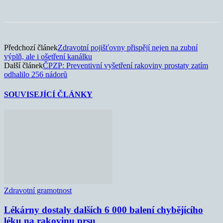
Předchozí článek
Zdravotní pojišťovny přispějí nejen na zubní
výplň, ale i ošetření kanálku
Další článek
ČPZP: Preventivní vyšetření rakoviny prostaty zatím
odhalilo 256 nádorů
SOUVISEJÍCÍ ČLÁNKY
Zdravotní gramotnost
Lékárny dostaly dalších 6 000 balení chybějícího
léku na rakovinu prsu