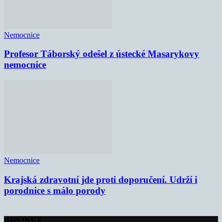
Nemocnice
Profesor Táborský odešel z ústecké Masarykovy
nemocnice
Nemocnice
Krajská zdravotní jde proti doporučení. Udrží i
porodnice s málo porody
NOVINKY