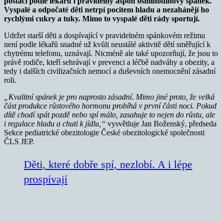
postačí podle lékařů i pravidelný aspoň osmihodinový spánek.
Vyspalé a odpočaté děti netrpí pocitem hladu a nezahánějí ho
rychlými cukry a tuky. Mimo to vyspalé děti rády sportují.
Udržet starší děti a dospívající v pravidelném spánkovém režimu
není podle lékařů snadné už kvůli neustálé aktivitě dětí směřující k
chytrému telefonu, uznávají. Nicméně ale také upozorňují, že jsou to
právě rodiče, kteří sehrávají v prevenci a léčbě nadváhy a obezity, a
tedy i dalších civilizačních nemocí a duševních onemocnění zásadní
roli.
„
Kvalitní spánek je pro naprosto zásadní. Mimo jiné proto, že velká
část produkce růstového hormonu probíhá v první části noci. Pokud
dítě chodí spát pozdě nebo spí málo, zasahuje to nejen do růstu, ale
i regulace hladu a chuti k jídlu
,“
vysvětluje Jan Boženský, předseda
Sekce pediatrické obezitologie České obezitologické společnosti
ČLS JEP.
Děti, které dobře spí, nezlobí. A i lépe
prospívají