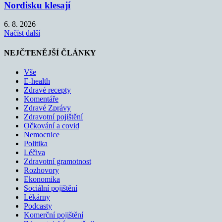
Nordisku klesají
6. 8. 2026
Načíst další
NEJČTENĚJŠÍ ČLÁNKY
Vše
E-health
Zdravé recepty
Komentáře
Zdravé Zprávy
Zdravotní pojištění
Očkování a covid
Nemocnice
Politika
Léčiva
Zdravotní gramotnost
Rozhovory
Ekonomika
Sociální pojištění
Lékárny
Podcasty
Komerční pojištění