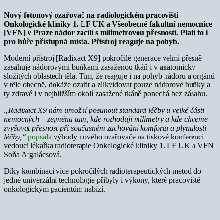
Nový fotonový ozařovač na radiologickém pracovišti
Onkologické kliniky 1. LF UK a Všeobecné fakultní nemocnice
[VFN] v Praze nádor zacílí s milimetrovou přesností. Platí to i
pro hůře přístupná místa. Přístroj reaguje na pohyb.
Moderní přístroj [Radixact X9] pokročilé generace velmi přesně
zasahuje nádorovými buňkami zasaženou tkáň i v anatomicky
složitých oblastech těla. Tím, že reaguje i na pohyb nádoru a orgánů
v těle obecně, dokáže ozářit a zlikvidovat pouze nádorové buňky a
ty zdravé i v nejbližším okolí zasažené tkáně ponechá bez zásahu.
„Radixact X9
nám umožní posunout standard léčby u velké části
nemocných – zejména tam, kde rozhodují milimetry a kde chceme
zvyšovat přesnost při současném zachování komfortu a plynulosti
léčby,“
popsala
výhody nového ozařovače na tiskové konferenci
vedoucí lékařka radioterapie Onkologické kliniky 1. LF UK a VFN
Soňa Argalácsová.
Díky kombinaci více pokročilých radioterapeutických metod do
jedné univerzální technologie přibyly i výkony, které pracoviště
onkologickým pacientům nabízí.