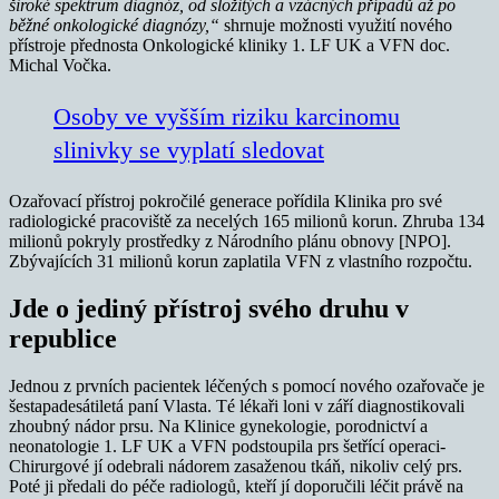
široké spektrum diagnóz, od složitých a vzácných případů až po
běžné onkologické diagnózy,“
shrnuje možnosti využití nového
přístroje přednosta Onkologické kliniky 1. LF UK a VFN doc.
Michal Vočka.
Osoby ve vyšším riziku karcinomu
slinivky se vyplatí sledovat
Ozařovací přístroj pokročilé generace pořídila Klinika pro své
radiologické pracoviště za necelých 165 milionů korun. Zhruba 134
milionů pokryly prostředky z Národního plánu obnovy [NPO].
Zbývajících 31 milionů korun zaplatila VFN z vlastního rozpočtu.
Jde o jediný přístroj svého druhu v
republice
Jednou z prvních pacientek léčených s pomocí nového ozařovače je
šestapadesátiletá paní Vlasta. Té lékaři loni v září diagnostikovali
zhoubný nádor prsu. Na Klinice gynekologie, porodnictví a
neonatologie 1. LF UK a VFN podstoupila prs šetřící operaci-
Chirurgové jí odebrali nádorem zasaženou tkáň, nikoliv celý prs.
Poté ji předali do péče radiologů, kteří jí doporučili léčit právě na