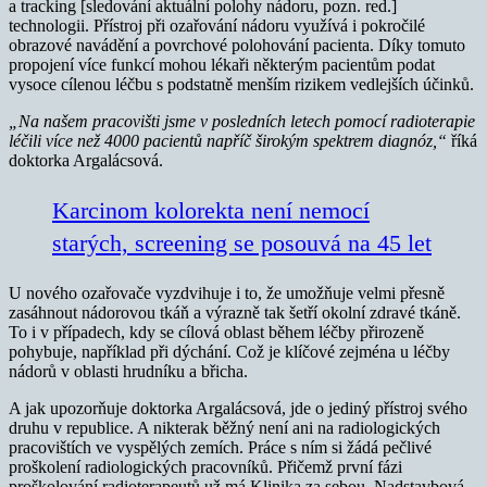
a tracking [sledování aktuální polohy nádoru, pozn. red.]
technologii. Přístroj při ozařování nádoru využívá i pokročilé
obrazové navádění a povrchové polohování pacienta. Díky tomuto
propojení více funkcí mohou lékaři některým pacientům podat
vysoce cílenou léčbu s podstatně menším rizikem vedlejších účinků.
„Na našem pracovišti jsme v posledních letech pomocí radioterapie
léčili více než 4000 pacientů napříč širokým spektrem diagnóz,“
říká
doktorka Argalácsová.
Karcinom kolorekta není nemocí
starých, screening se posouvá na 45 let
U nového ozařovače vyzdvihuje i to, že umožňuje velmi přesně
zasáhnout nádorovou tkáň a výrazně tak šetří okolní zdravé tkáně.
To i v případech, kdy se cílová oblast během léčby přirozeně
pohybuje, například při dýchání. Což je klíčové zejména u léčby
nádorů v oblasti hrudníku a břicha.
A jak upozorňuje doktorka Argalácsová, jde o jediný přístroj svého
druhu v republice. A nikterak běžný není ani na radiologických
pracovištích ve vyspělých zemích. Práce s ním si žádá pečlivé
proškolení radiologických pracovníků. Přičemž první fázi
proškolování radioterapeutů už má Klinika za sebou. Nadstavbová