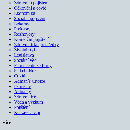
Zdravotní pojištění
Očkování a covid
Ekonomika
Sociální pojištění
Lékárny
Podcasty
Rozhovory
Komerční pojištění
Zdravotnické prostředky
Životní styl
Legislativa
Sociální věci
Farmaceutické firmy
Stakeholders
Covid
Adman´s Choice
Farmacie
Aktuality
Zdravotnictví
Věda a výzkum
Pojištění
Ke kávě a čaji
Více