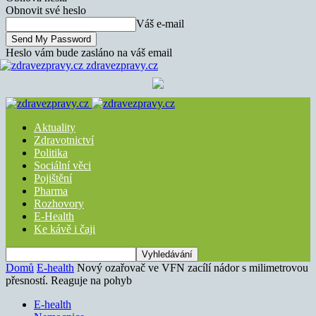
Obnovit své heslo
Váš e-mail
Heslo vám bude zasláno na váš email
zdravezpravy.cz
Aktuality
Zdravotnictví
Politika
Sociální věci
Pojištění
Pharma
Rozhovory
E-Health
Ke kávě i čaji
Domů
E-health
Nový ozařovač ve VFN zacílí nádor s milimetrovou
přesností. Reaguje na pohyb
E-health