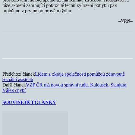
fáze školení zahrnující pokročilé techniky řízení pohybu pak
proběhne v prvním únorovém týdnu.
–VRN–
Předchozí článek
Lidem z okraje společnosti pomůžou zdravotně
sociální asistenti
Další článek
VZP ČR má novou správní radu. Kalousek, Stanjura,
Válek chybí
SOUVISEJÍCÍ ČLÁNKY