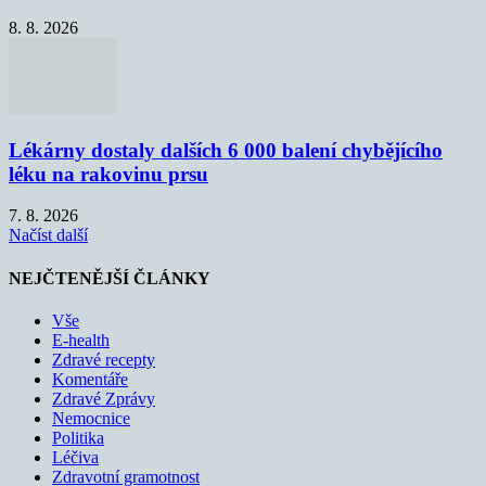
8. 8. 2026
Lékárny dostaly dalších 6 000 balení chybějícího
léku na rakovinu prsu
7. 8. 2026
Načíst další
NEJČTENĚJŠÍ ČLÁNKY
Vše
E-health
Zdravé recepty
Komentáře
Zdravé Zprávy
Nemocnice
Politika
Léčiva
Zdravotní gramotnost