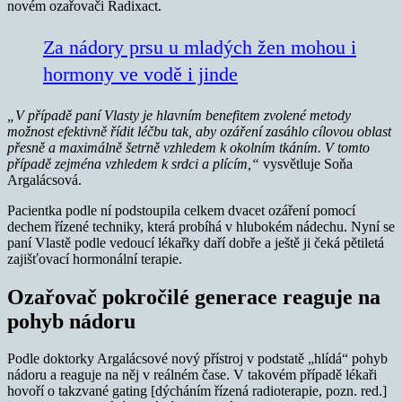
novém ozařovači Radixact.
Za nádory prsu u mladých žen mohou i
hormony ve vodě i jinde
„V případě paní Vlasty je hlavním benefitem zvolené metody
možnost efektivně řídit léčbu tak, aby ozáření zasáhlo cílovou oblast
přesně a maximálně šetrně vzhledem k okolním tkáním. V tomto
případě zejména vzhledem k srdci a plícím,“
vysvětluje Soňa
Argalácsová.
Pacientka podle ní podstoupila celkem dvacet ozáření pomocí
dechem řízené techniky, která probíhá v hlubokém nádechu. Nyní se
paní Vlastě podle vedoucí lékařky daří dobře a ještě ji čeká pětiletá
zajišťovací hormonální terapie.
Ozařovač pokročilé generace reaguje na
pohyb nádoru
Podle doktorky Argalácsové nový přístroj v podstatě „hlídá“ pohyb
nádoru a reaguje na něj v reálném čase. V takovém případě lékaři
hovoří o takzvané gating [dýcháním řízená radioterapie, pozn. red.]