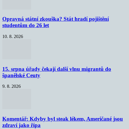
Opravná státní zkouška? Stát hradí pojištění
studentům do 26 let
10. 8. 2026
15. srpna úřady čekají další vlnu migrantů do
španělské Ceuty
9. 8. 2026
Komentář: Kdyby byl steak lékem, Američané jsou
zdraví jako řípa