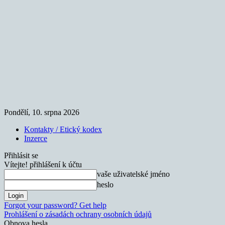
Pondělí, 10. srpna 2026
Kontakty / Etický kodex
Inzerce
Přihlásit se
Vítejte! přihlášení k účtu
vaše uživatelské jméno
heslo
Forgot your password? Get help
Prohlášení o zásadách ochrany osobních údajů
Obnova hesla