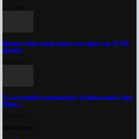
6. 12. 2021
Ministr Válek ocenil domov pro seniory za 70 000
měsíčně
10. 3. 2023
To, co se stalo ve stomatologii, je šílená ostuda, říká
Milan...
5. 12. 2022
Hlavní rubriky