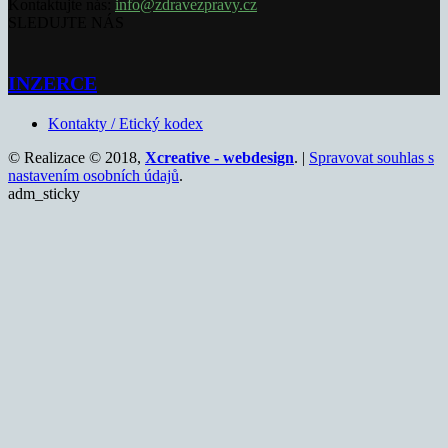
Kontaktujte nás:
info@zdravezpravy.cz
SLEDUJTE NÁS
INZERCE
Kontakty / Etický kodex
© Realizace © 2018,
Xcreative - webdesign
. |
Spravovat souhlas s
nastavením osobních údajů
.
adm_sticky