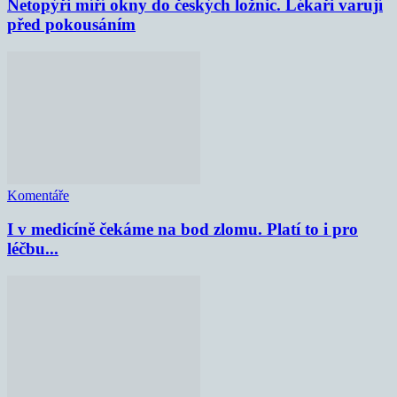
Netopýři míří okny do českých ložnic. Lékaři varují
před pokousáním
Komentáře
I v medicíně čekáme na bod zlomu. Platí to i pro
léčbu...