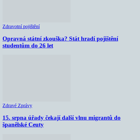
Zdravotní pojištění
Opravná státní zkouška? Stát hradí pojištění
studentům do 26 let
Zdravé Zprávy
15. srpna úřady čekají další vlnu migrantů do
španělské Ceuty