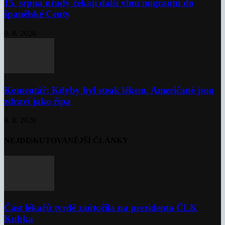
15. srpna úřady čekají další vlnu migrantů do
španělské Ceuty
9. 8. 2026
Komentář: Kdyby byl steak lékem, Američané jsou
zdraví jako řípa
8. 8. 2026
NEJDISKUTOVANĚJŠÍ ČLÁNKY
Část lékařů tvrdě zaútočila na prezidenta ČLK
Kubka