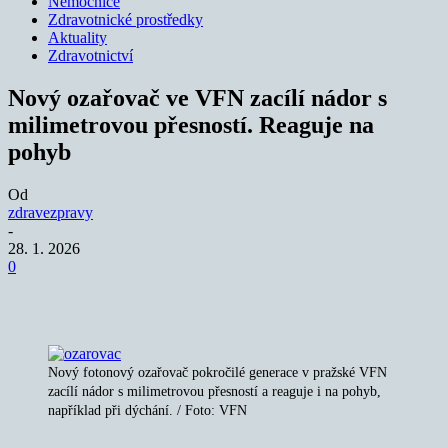
Nemocnice
Zdravotnické prostředky
Aktuality
Zdravotnictví
Nový ozařovač ve VFN zacílí nádor s
milimetrovou přesností. Reaguje na
pohyb
Od
zdravezpravy
-
28. 1. 2026
0
Nový fotonový ozařovač pokročilé generace v pražské VFN
zacílí nádor s milimetrovou přesností a reaguje i na pohyb,
například při dýchání. / Foto: VFN