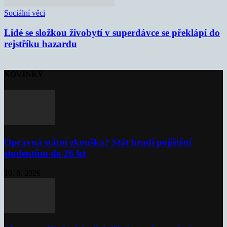
Sociální věci
Lidé se složkou živobytí v superdávce se překlápí do
rejstříku hazardu
NOVINKY
Opravná státní zkouška? Stát hradí pojištění
studentům do 26 let
10. 8. 2026