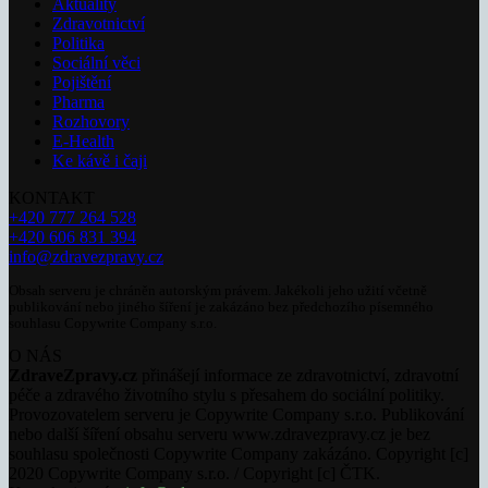
Aktuality
Zdravotnictví
Politika
Sociální věci
Pojištění
Pharma
Rozhovory
E-Health
Ke kávě i čaji
KONTAKT
+420 777 264 528
+420 606 831 394
info@zdravezpravy.cz
Obsah serveru je chráněn autorským právem. Jakékoli jeho užití včetně
publikování nebo jiného šíření je zakázáno bez předchozího písemného
souhlasu Copywrite Company s.r.o.
O NÁS
ZdraveZpravy.cz
přinášejí informace ze zdravotnictví, zdravotní
péče a zdravého životního stylu s přesahem do sociální politiky.
Provozovatelem serveru je Copywrite Company s.r.o. Publikování
nebo další šíření obsahu serveru www.zdravezpravy.cz je bez
souhlasu společnosti Copywrite Company zakázáno. Copyright [c]
2020 Copywrite Company s.r.o. / Copyright [c] ČTK.