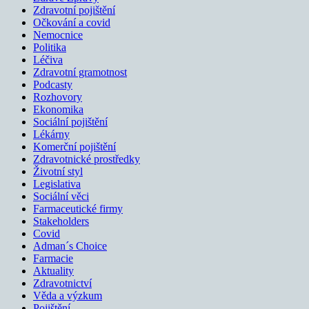
Zdravotní pojištění
Očkování a covid
Nemocnice
Politika
Léčiva
Zdravotní gramotnost
Podcasty
Rozhovory
Ekonomika
Sociální pojištění
Lékárny
Komerční pojištění
Zdravotnické prostředky
Životní styl
Legislativa
Sociální věci
Farmaceutické firmy
Stakeholders
Covid
Adman´s Choice
Farmacie
Aktuality
Zdravotnictví
Věda a výzkum
Pojištění