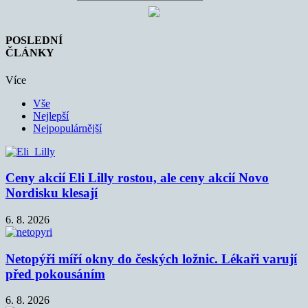
POSLEDNÍ
ČLÁNKY
Více
Vše
Nejlepší
Nejpopulárnější
Ceny akcií Eli Lilly rostou, ale ceny akcií Novo
Nordisku klesají
6. 8. 2026
Netopýři míří okny do českých ložnic. Lékaři varují
před pokousáním
6. 8. 2026