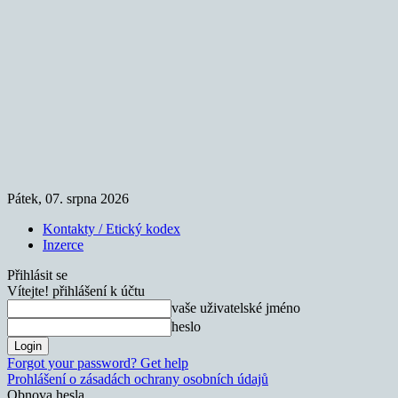
Pátek, 07. srpna 2026
Kontakty / Etický kodex
Inzerce
Přihlásit se
Vítejte! přihlášení k účtu
vaše uživatelské jméno
heslo
Forgot your password? Get help
Prohlášení o zásadách ochrany osobních údajů
Obnova hesla