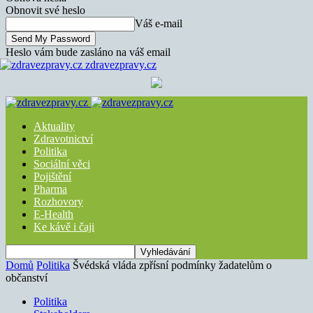
Obnovit své heslo
Váš e-mail
Heslo vám bude zasláno na váš email
zdravezpravy.cz
Aktuality
Zdravotnictví
Politika
Sociální věci
Pojištění
Pharma
Rozhovory
E-Health
Ke kávě i čaji
Domů
Politika
Švédská vláda zpřísní podmínky žadatelům o
občanství
Politika