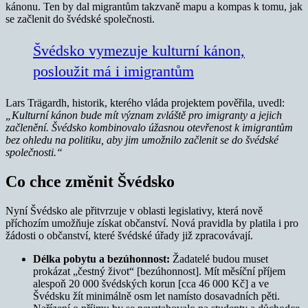
kánonu. Ten by dal migrantům takzvaně mapu a kompas k tomu, jak
se začlenit do švédské společnosti.
Švédsko vymezuje kulturní kánon,
posloužit má i imigrantům
Lars Trägardh, historik, kterého vláda projektem pověřila, uvedl:
„Kulturní kánon bude mít význam zvláště pro imigranty a jejich
začlenění. Švédsko kombinovalo úžasnou otevřenost k imigrantům
bez ohledu na politiku, aby jim umožnilo začlenit se do švédské
společnosti.“
Co chce změnit Švédsko
Nyní Švédsko ale přitvrzuje v oblasti legislativy, která nově
příchozím umožňuje získat občanství. Nová pravidla by platila i pro
žádosti o občanství, které švédské úřady již zpracovávají.
Délka pobytu a bezúhonnost:
Žadatelé budou muset
prokázat „čestný život“ [bezúhonnost]. Mít měsíční příjem
alespoň 20 000 švédských korun [cca 46 000 Kč] a ve
Švédsku žít minimálně osm let namísto dosavadních pěti.