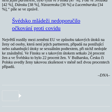
není jejím partnerem, bylo vyšší ve Finsku
[47 %]
. Poté ve Švédsku
[42 %]
, Dánsku
[38 %]
, Nizozemsku
[36 %]
a Lucembursku
[34
%]
,“
píše se ve zprávě.
Švédsko mládeži nedoporučilo
očkování proti covidu
Největší rozdíly mezi zeměmi EU ve způsobu takových útoků na
ženy od osoby, která není jejich partnerem, připadá na ponižující
nebo zahanbující útoky se sexuálním podtextem, při nichž nedojde
ke znásilnění. Ve Finsku se s takovým útokem setkalo 24 procent
žen a ve Švédsku to bylo 22 procent žen. V Bulharsku, Česku či
Polsku uvedly ženy takovou zkušenost v méně než dvou procentech
případů.
–DNA–