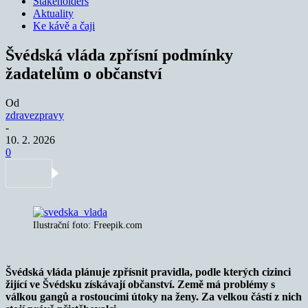
Stakeholders
Aktuality
Ke kávě a čaji
Švédská vláda zpřísní podmínky
žadatelům o občanství
Od
zdravezpravy
-
10. 2. 2026
0
Ilustrační foto: Freepik.com
Švédská vláda plánuje zpřísnit pravidla, podle kterých cizinci
žijící ve Švédsku získávají občanství. Země má problémy s
válkou gangů a rostoucími útoky na ženy. Za velkou částí z nich