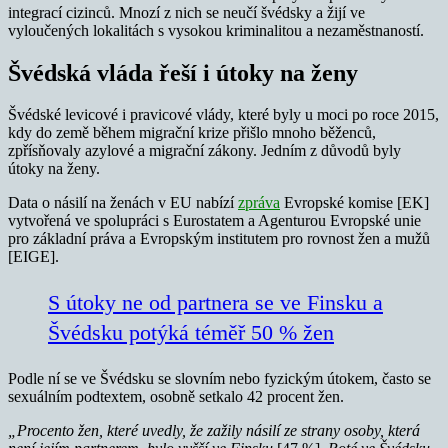
integrací cizinců. Mnozí z nich se neučí švédsky a žijí ve
vyloučených lokalitách s vysokou kriminalitou a nezaměstnaností.
Švédská vláda řeší i útoky na ženy
Švédské levicové i pravicové vlády, které byly u moci po roce 2015,
kdy do země během migrační krize přišlo mnoho běženců,
zpřísňovaly azylové a migrační zákony. Jedním z důvodů byly
útoky na ženy.
Data o násilí na ženách v EU nabízí
zpráva
Evropské komise [EK]
vytvořená ve spolupráci s Eurostatem a Agenturou Evropské unie
pro základní práva a Evropským institutem pro rovnost žen a mužů
[EIGE].
S útoky ne od partnera se ve Finsku a
Švédsku potýká téměř 50 % žen
Podle ní se ve Švédsku se slovním nebo fyzickým útokem, často se
sexuálním podtextem, osobně setkalo 42 procent žen.
„Procento žen, které uvedly, že zažily násilí ze strany osoby, která