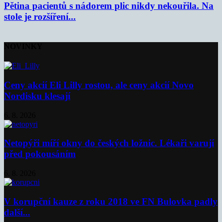
Pětina pacientů s nádorem plic nikdy nekouřila. Na
stole je rozšíření...
NOVINKY
Ceny akcií Eli Lilly rostou, ale ceny akcií Novo
Nordisku klesají
6. 8. 2026
Netopýři míří okny do českých ložnic. Lékaři varují
před pokousáním
6. 8. 2026
V korupční kauze z roku 2018 ve FN Bulovka padly
další...