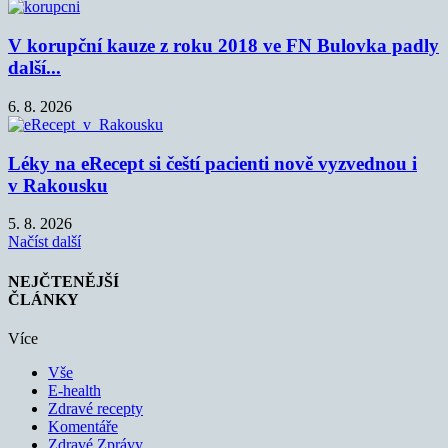
V korupční kauze z roku 2018 ve FN Bulovka padly
další...
6. 8. 2026
Léky na eRecept si čeští pacienti nově vyzvednou i
v Rakousku
5. 8. 2026
Načíst další
NEJČTENĚJŠÍ
ČLÁNKY
Více
Vše
E-health
Zdravé recepty
Komentáře
Zdravé Zprávy