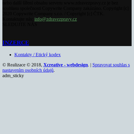
nebo další šíření obsahu serveru www.zdravezpravy.cz je bez
souhlasu společnosti Copywrite Company zakázáno. Copyright [c]
2020 Copywrite Company s.r.o. / Copyright [c] ČTK.
Kontaktujte nás:
info@zdravezpravy.cz
SLEDUJTE NÁS
INZERCE
Kontakty / Etický kodex
© Realizace © 2018,
Xcreative - webdesign
. |
Spravovat souhlas s
nastavením osobních údajů
.
adm_sticky