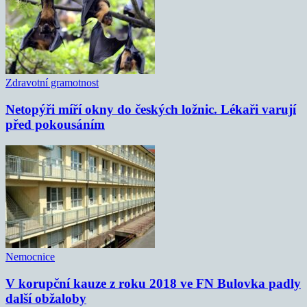
Zdravotní gramotnost
Netopýři míří okny do českých ložnic. Lékaři varují
před pokousáním
Nemocnice
V korupční kauze z roku 2018 ve FN Bulovka padly
další obžaloby