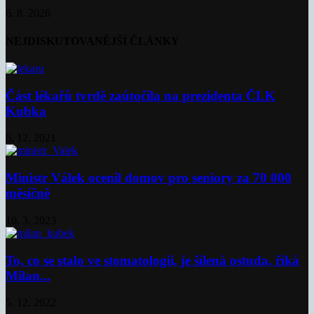
6. 8. 2026
NEJDISKUTOVANĚJŠÍ ČLÁNKY
Část lékařů tvrdě zaútočila na prezidenta ČLK
Kubka
6. 12. 2021
Ministr Válek ocenil domov pro seniory za 70 000
měsíčně
10. 3. 2023
To, co se stalo ve stomatologii, je šílená ostuda, říká
Milan...
5. 12. 2022