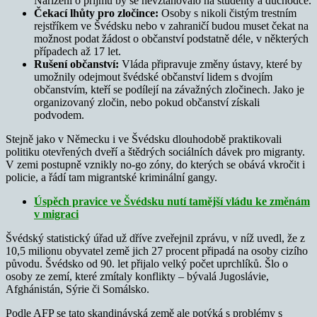
Nařízení o příjmu by se nevztahovalo na studenty a důchodce.
Čekací lhůty pro zločince:
Osoby s nikoli čistým trestním
rejstříkem ve Švédsku nebo v zahraničí budou muset čekat na
možnost podat žádost o občanství podstatně déle, v některých
případech až 17 let.
Rušení občanství:
Vláda připravuje změny ústavy, které by
umožnily odejmout švédské občanství lidem s dvojím
občanstvím, kteří se podílejí na závažných zločinech. Jako je
organizovaný zločin, nebo pokud občanství získali
podvodem.
Stejně jako v Německu i ve Švédsku dlouhodobě praktikovali
politiku otevřených dveří a štědrých sociálních dávek pro migranty.
V zemi postupně vznikly no-go zóny, do kterých se obává vkročit i
policie, a řádí tam migrantské kriminální gangy.
Úspěch pravice ve Švédsku nutí tamější vládu ke změnám
v migraci
Švédský statistický úřad už dříve zveřejnil zprávu, v níž uvedl, že z
10,5 milionu obyvatel země jich 27 procent připadá na osoby cizího
původu. Švédsko od 90. let přijalo velký počet uprchlíků. Šlo o
osoby ze zemí, které zmítaly konflikty – bývalá Jugoslávie,
Afghánistán, Sýrie či Somálsko.
Podle AFP se tato skandinávská země ale potýká s problémy s