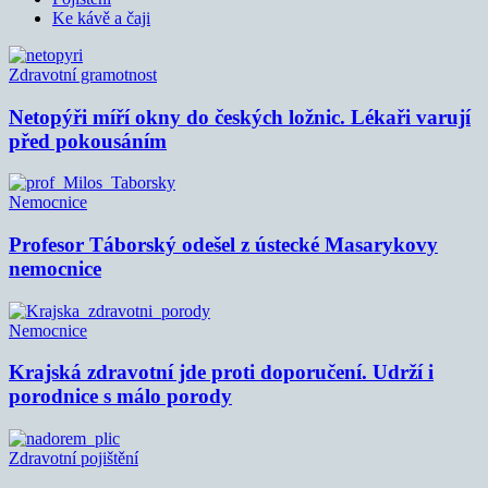
Ke kávě a čaji
Zdravotní gramotnost
Netopýři míří okny do českých ložnic. Lékaři varují
před pokousáním
Nemocnice
Profesor Táborský odešel z ústecké Masarykovy
nemocnice
Nemocnice
Krajská zdravotní jde proti doporučení. Udrží i
porodnice s málo porody
Zdravotní pojištění