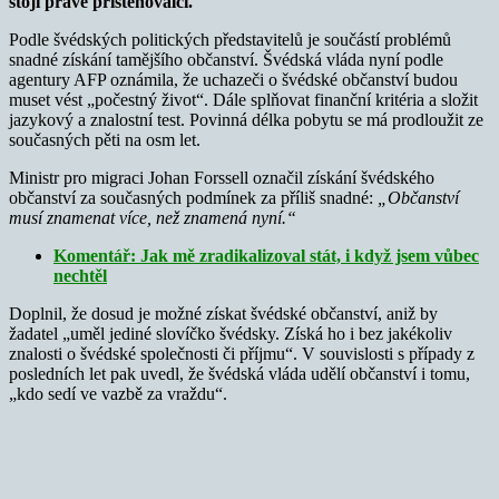
stojí právě přistěhovalci.
Podle švédských politických představitelů je součástí problémů
snadné získání tamějšího občanství. Švédská vláda nyní podle
agentury AFP oznámila, že uchazeči o švédské občanství budou
muset vést „počestný život“. Dále splňovat finanční kritéria a složit
jazykový a znalostní test. Povinná délka pobytu se má prodloužit ze
současných pěti na osm let.
Ministr pro migraci Johan Forssell označil získání švédského
občanství za současných podmínek za příliš snadné:
„Občanství
musí znamenat více, než znamená nyní.“
Komentář: Jak mě zradikalizoval stát, i když jsem vůbec
nechtěl
Doplnil, že dosud je možné získat švédské občanství, aniž by
žadatel „uměl jediné slovíčko švédsky. Získá ho i bez jakékoliv
znalosti o švédské společnosti či příjmu“. V souvislosti s případy z
posledních let pak uvedl, že švédská vláda udělí občanství i tomu,
„kdo sedí ve vazbě za vraždu“.