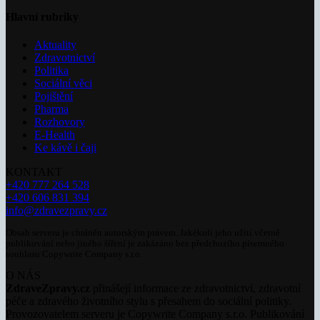
Hlavní rubriky
Aktuality
Zdravotnictví
Politika
Sociální věci
Pojištění
Pharma
Rozhovory
E-Health
Ke kávě i čaji
KONTAKT
+420 777 264 528
+420 606 831 394
info@zdravezpravy.cz
Obsah serveru je chráněn autorským právem. Jakékoli jeho užití včetně
publikování nebo jiného šíření je zakázáno bez předchozího písemného
souhlasu Copywrite Company s.r.o.
O NÁS
ZdraveZpravy.cz
přinášejí informace ze zdravotnictví, zdravotní
péče a zdravého životního stylu s přesahem do sociální politiky.
Provozovatelem serveru je Copywrite Company s.r.o. Publikování