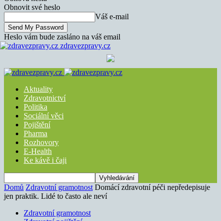
Obnovit své heslo
Váš e-mail
Heslo vám bude zasláno na váš email
zdravezpravy.cz
Aktuality
Zdravotnictví
Politika
Sociální věci
Pojištění
Pharma
Rozhovory
E-Health
Ke kávě i čaji
Domů
Zdravotní gramotnost
Domácí zdravotní péči nepředepisuje
jen praktik. Lidé to často ale neví
Zdravotní gramotnost