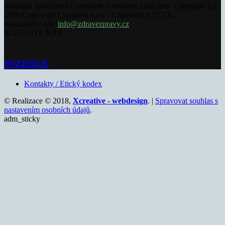
souhlasu společnosti Copywrite Company zakázáno. Copyright [c]
2020 Copywrite Company s.r.o. / Copyright [c] ČTK.
Kontaktujte nás:
info@zdravezpravy.cz
SLEDUJTE NÁS
INZERCE
Kontakty / Etický kodex
© Realizace © 2018,
Xcreative - webdesign
. |
Spravovat souhlas s
nastavením osobních údajů
.
adm_sticky