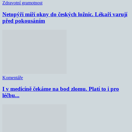
Zdravotní gramotnost
Netopýři míří okny do českých ložnic. Lékaři varují
před pokousáním
Komentáře
I v medicíně čekáme na bod zlomu. Platí to i pro
léčbu...