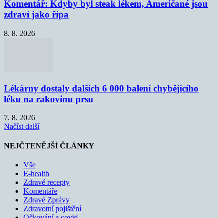
Komentář: Kdyby byl steak lékem, Američané jsou
zdraví jako řípa
8. 8. 2026
Lékárny dostaly dalších 6 000 balení chybějícího
léku na rakovinu prsu
7. 8. 2026
Načíst další
NEJČTENĚJŠÍ ČLÁNKY
Vše
E-health
Zdravé recepty
Komentáře
Zdravé Zprávy
Zdravotní pojištění
Očkování a covid