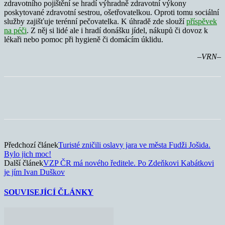
zdravotního pojištění se hradí výhradně zdravotní výkony
poskytované zdravotní sestrou, ošetřovatelkou. Oproti tomu sociální
služby zajišťuje terénní pečovatelka. K úhradě zde slouží
příspěvek
na péči
. Z něj si lidé ale i hradí donášku jídel, nákupů či dovoz k
lékaři nebo pomoc při hygieně či domácím úklidu.
–VRN–
Předchozí článek
Turisté zničili oslavy jara ve města Fudži Jošida.
Bylo jich moc!
Další článek
VZP ČR má nového ředitele. Po Zdeňkovi Kabátkovi
je jím Ivan Duškov
SOUVISEJÍCÍ ČLÁNKY