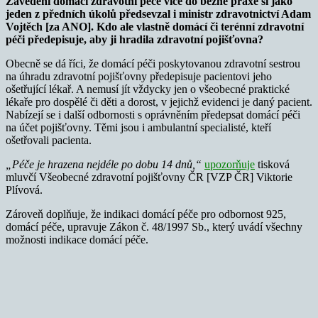
Zavedení domácí zdravotní péče více do běžné praxe si jako
jeden z předních úkolů předsevzal i ministr zdravotnictví Adam
Vojtěch [za ANO]. Kdo ale vlastně domácí či terénní zdravotní
péči předepisuje, aby ji hradila zdravotní pojišťovna?
Obecně se dá říci, že domácí péči poskytovanou zdravotní sestrou
na úhradu zdravotní pojišťovny předepisuje pacientovi jeho
ošetřující lékař. A nemusí jít vždycky jen o všeobecné praktické
lékaře pro dospělé či děti a dorost, v jejichž evidenci je daný pacient.
Nabízejí se i další odbornosti s oprávněním předepsat domácí péči
na účet pojišťovny. Těmi jsou i ambulantní specialisté, kteří
ošetřovali pacienta.
„Péče je hrazena nejdéle po dobu 14 dnů,“
upozorňuje
tisková
mluvčí Všeobecné zdravotní pojišťovny ČR [VZP ČR] Viktorie
Plívová.
Zároveň doplňuje, že indikaci domácí péče pro odbornost 925,
domácí péče, upravuje Zákon č. 48/1997 Sb., který uvádí všechny
možnosti indikace domácí péče.