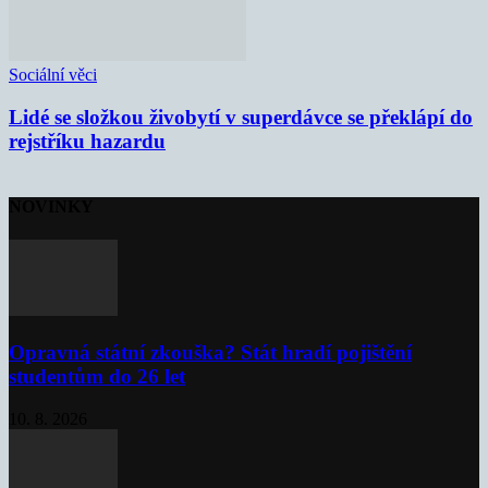
Sociální věci
Lidé se složkou živobytí v superdávce se překlápí do
rejstříku hazardu
NOVINKY
Opravná státní zkouška? Stát hradí pojištění
studentům do 26 let
10. 8. 2026