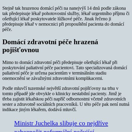
Stejně tak hrazenou domácí péči na nanejvýš 14 dnů podle zákona
tak předepisuje lékař pohotovostní služby, lékař urgentního příjmu či
ošetřující lékař poskytovatele lůžkové péče. Jinak řečeno ji
předepisuje lékař v nemocnici při propouštění pacienta do domácí
péče.
Domácí zdravotní péče hrazená
pojišťovnou
Mimo to domácí zdravotní péči předepisuje ošetřující lékař při
poskytování paliativní péče pacientovi. Tato specializovaná domácí
paliativní péče je určena pacientům v terminálním stadiu
onemocnění se závažnými zdravotními komplikacemi.
Podle mluvčí tuzemské největší zdravotní pojišťovny na trhu v
tomto případě jde obvykle o klinicky nestabilní pacienty. Jimž je
třeba zajistit lékařskou péči napříč odbornostmi včetně zdravotních
sester a zdravotně sociálních pracovníků. U této péče pak není nutná
indikace jiným lékařem, dodává mluvčí.
Ministr Juchelka slibuje co nejdříve
zabezpečit neformální pečující