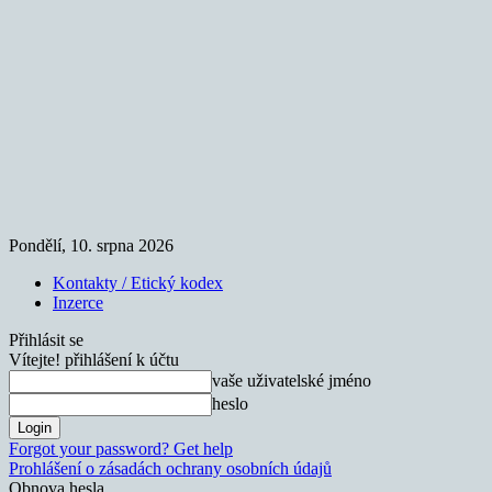
Pondělí, 10. srpna 2026
Kontakty / Etický kodex
Inzerce
Přihlásit se
Vítejte! přihlášení k účtu
vaše uživatelské jméno
heslo
Forgot your password? Get help
Prohlášení o zásadách ochrany osobních údajů
Obnova hesla