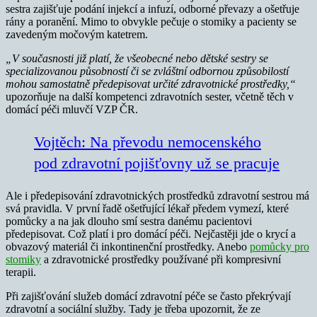
sestra zajišťuje podání injekcí a infuzí, odborné převazy a ošetřuje
rány a poranění. Mimo to obvykle pečuje o stomiky a pacienty se
zavedeným močovým katetrem.
„
V současnosti již platí, že všeobecné nebo dětské sestry se
specializovanou působností či se zvláštní odbornou způsobilostí
mohou samostatně předepisovat určité zdravotnické prostředky,“
upozorňuje na další kompetenci zdravotních sester, včetně těch v
domácí péči mluvčí VZP ČR.
Vojtěch: Na převodu nemocenského
pod zdravotní pojišťovny už se pracuje
Ale i předepisování zdravotnických prostředků zdravotní sestrou má
svá pravidla. V první řadě ošetřující lékař předem vymezí, které
pomůcky a na jak dlouho smí sestra danému pacientovi
předepisovat. Což platí i pro domácí péči. Nejčastěji jde o krycí a
obvazový materiál či inkontinenční prostředky. Anebo
pomůcky pro
stomiky
a zdravotnické prostředky používané při kompresivní
terapii.
Při zajišťování služeb domácí zdravotní péče se často překrývají
zdravotní a sociální služby. Tady je třeba upozornit, že ze