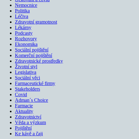
Nemocnice
Politika
Léčiva
Zdravotní gramotnost
Lékárny
Podcasty
Rozhovory
Ekonomika
Sociální pojištění
Komerční pojištění
Zdravotnické prostředky
Životní styl
Legislativa
Sociální věci
Farmaceutické firmy
Stakeholders
Covid
Adman´s Choice
Farmacie
Aktuality
Zdravotnictví
Věda a výzkum
Pojištění
Ke kávě a čaji