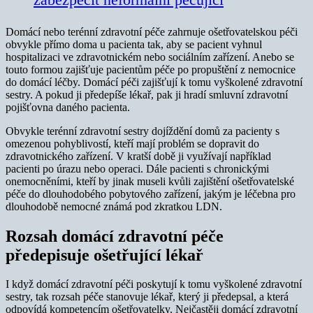
Domácí nebo terénní zdravotní péče zahrnuje ošetřovatelskou péči
obvykle přímo doma u pacienta tak, aby se pacient vyhnul
hospitalizaci ve zdravotnickém nebo sociálním zařízení. Anebo se
touto formou zajišťuje pacientům péče po propuštění z nemocnice
do domácí léčby. Domácí péči zajišťují k tomu vyškolené zdravotní
sestry. A pokud ji předepíše lékař, pak ji hradí smluvní zdravotní
pojišťovna daného pacienta.
Obvykle terénní zdravotní sestry dojíždění domů za pacienty s
omezenou pohyblivostí, kteří mají problém se dopravit do
zdravotnického zařízení. V kratší době ji využívají například
pacienti po úrazu nebo operaci. Dále pacienti s chronickými
onemocněními, kteří by jinak museli kvůli zajištění ošetřovatelské
péče do dlouhodobého pobytového zařízení, jakým je léčebna pro
dlouhodobě nemocné známá pod zkratkou LDN.
Rozsah domácí zdravotní péče
předepisuje ošetřující lékař
I když domácí zdravotní péči poskytují k tomu vyškolené zdravotní
sestry, tak rozsah péče stanovuje lékař, který ji předepsal, a která
odpovídá kompetencím ošetřovatelky. Nejčastěji domácí zdravotní