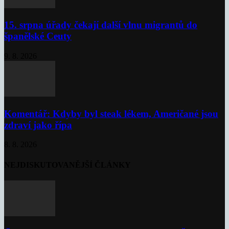
15. srpna úřady čekají další vlnu migrantů do
španělské Ceuty
9. 8. 2026
Komentář: Kdyby byl steak lékem, Američané jsou
zdraví jako řípa
8. 8. 2026
NEJDISKUTOVANĚJŠÍ ČLÁNKY