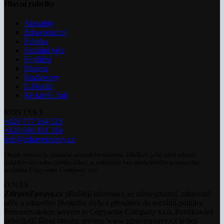
Hlavní rubriky
Aktuality
Zdravotnictví
Politika
Sociální věci
Pojištění
Pharma
Rozhovory
E-Health
Ke kávě i čaji
KONTAKT
+420 777 264 528
+420 606 831 394
info@zdravezpravy.cz
Obsah serveru je chráněn autorským právem. Jakékoli jeho užití včetně
publikování nebo jiného šíření je zakázáno bez předchozího písemného
souhlasu Copywrite Company s.r.o.
O NÁS
ZdraveZpravy.cz
přinášejí informace ze zdravotnictví, zdravotní
péče a zdravého životního stylu s přesahem do sociální politiky.
Provozovatelem serveru je Copywrite Company s.r.o. Publikování
nebo další šíření obsahu serveru www.zdravezpravy.cz je bez