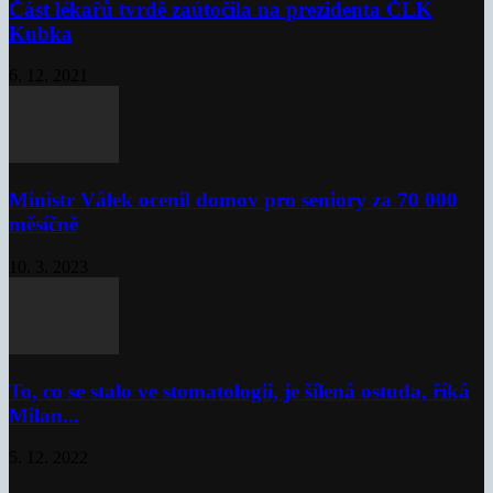
Část lékařů tvrdě zaútočila na prezidenta ČLK
Kubka
6. 12. 2021
Ministr Válek ocenil domov pro seniory za 70 000
měsíčně
10. 3. 2023
To, co se stalo ve stomatologii, je šílená ostuda, říká
Milan...
5. 12. 2022